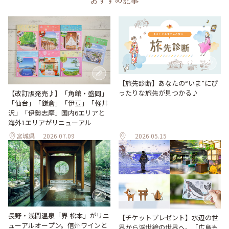
おすすめ記事
【旅先診断】あなたの“いま”にぴ
ったりな旅先が見つかる♪
【改訂版発売♪】「角館・盛岡」
「仙台」「鎌倉」「伊豆」「軽井
沢」「伊勢志摩」国内6エリアと
海外1エリアがリニューアル
宮城県
2026.07.09
2026.05.15
長野・浅間温泉「界 松本」がリニ
【チケットプレゼント】水辺の世
ューアルオープン。信州ワインと
界から浮世絵の世界へ。「広島も