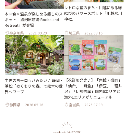
レトロな蔵のまち・川越にある縁
結びのパワースポット「川越氷川
本×食×温泉が楽しめる癒しのス
神社」
ポット「湯河原惣湯 Books and
Retreat」が登場
神奈川県
2021.09.29
埼玉県
2022.08.15
【改訂版発売♪】「角館・盛岡」
中世のヨーロッパみたい♪ 静岡・
「仙台」「鎌倉」「伊豆」「軽井
浜松「ぬくもりの森」で絵本の世
沢」「伊勢志摩」国内6エリアと
界へワープ
海外1エリアがリニューアル
静岡県
2026.05.26
宮城県
2026.07.09