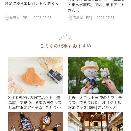
音楽に浸るエレガントな湯宿へ
とまち水族館」ではじまるアート
さんぽ
長野県
[PR]
2026.08.05
広島県
[PR]
2026.07.31
こちらの記事もおすすめ
8月10日だけの限定品も♪「豊
上野「大ゴッホ展 夜のカフェテ
島屋」で見つける鳩の日グッズ
ラス」で見つけた、オリジナル
と本店限定アイテム | ことりっ
限定グッズ10選 | ことりっぷ
ぷ