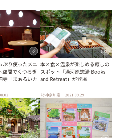
っぷり使ったメニ
本×食×温泉が楽しめる癒しの
ト空間でくつろぎ
スポット「湯河原惣湯 Books
円寺「まぁるいカ
and Retreat」が登場
08.03
神奈川県
2021.09.29