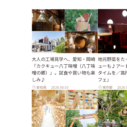
地元野菜をた
大人の工場見学へ、愛知・岡崎
ューも♪アー
「カクキュー八丁味噌（八丁味
タイムを／高
噌の郷）」。試食や買い物も楽
フェ」
しみ♪
愛知県
2026.08.03
東京都
2026.