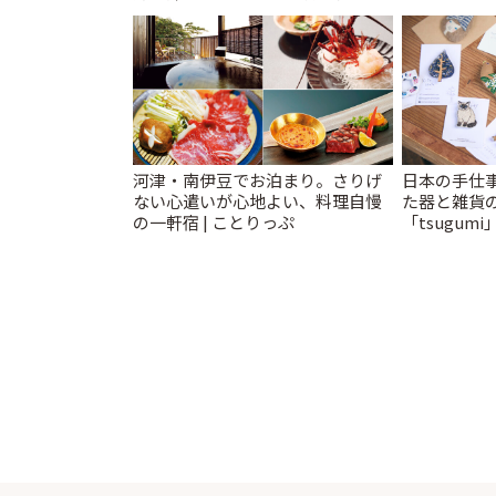
レトロ喫茶まで~ | ことりっぷ
河津・南伊豆でお泊まり。さりげ
日本の手仕
ない心遣いが心地よい、料理自慢
た器と雑貨
の一軒宿 | ことりっぷ
「tsugumi