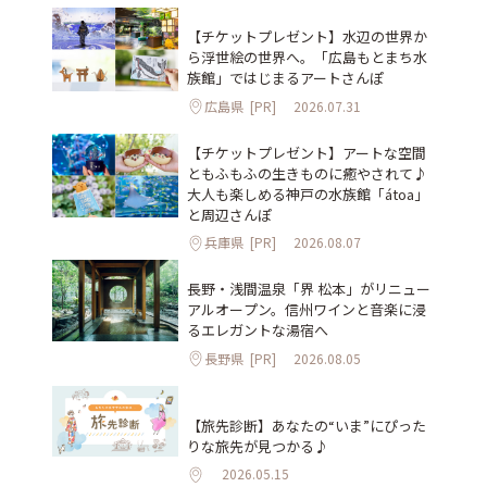
【チケットプレゼント】水辺の世界か
ら浮世絵の世界へ。「広島もとまち水
族館」ではじまるアートさんぽ
広島県
[PR]
2026.07.31
【チケットプレゼント】アートな空間
ともふもふの生きものに癒やされて♪
大人も楽しめる神戸の水族館「átoa」
と周辺さんぽ
兵庫県
[PR]
2026.08.07
長野・浅間温泉「界 松本」がリニュー
アルオープン。信州ワインと音楽に浸
るエレガントな湯宿へ
長野県
[PR]
2026.08.05
【旅先診断】あなたの“いま”にぴった
りな旅先が見つかる♪
2026.05.15