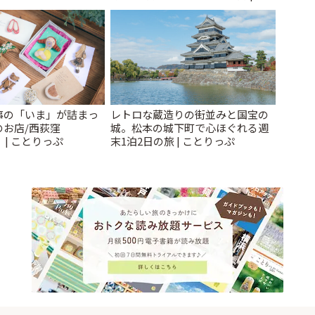
とりっぷ
事の「いま」が詰まっ
レトロな蔵造りの街並みと国宝の
のお店/西荻窪
城。松本の城下町で心ほぐれる週
」 | ことりっぷ
末1泊2日の旅 | ことりっぷ