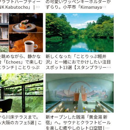
クラフトハーブティー
の可愛いワッペンキーホルダーが
 Kabutocho」 | こ
ずらり。小平市「Kimamaya
T&K」 | ことりっぷ
を眺めながら、静かな
新しくなった「ことりっぷ軽井
「Echoes」で楽しむ
沢」と一緒におでかけしたい注目
ランチ | ことりっぷ
スポット13選【スタンプラリー開
催中】 | ことりっぷ
から川床テラスまで。
新オープンした銭湯「黄金湯 新
大阪のカフェ5選 | こ
宿」へ。サウナとクラフトビール
を楽しむ癒やしのレトロ空間 | こ