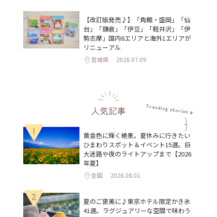
【改訂版発売♪】「角館・盛岡」「仙
台」「鎌倉」「伊豆」「軽井沢」「伊
勢志摩」国内6エリアと海外1エリアが
リニューアル
宮城県
2026.07.09
人気記事
1
黄金色に輝く絶景。夏休みに行きたい
ひまわりスポット＆イベント15選。巨
大迷路や夜のライトアップまで【2026
年夏】
全国
2026.08.01
2
夏のご褒美に♪東京ホテル限定かき氷
41選。ラグジュアリーな空間で味わう