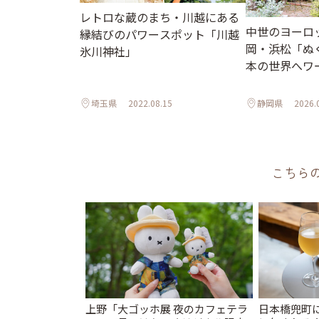
レトロな蔵のまち・川越にある
中世のヨーロ
縁結びのパワースポット「川越
岡・浜松「ぬ
氷川神社」
本の世界へワ
埼玉県
2022.08.15
静岡県
2026.
こちら
上野「大ゴッホ展 夜のカフェテラ
日本橋兜町