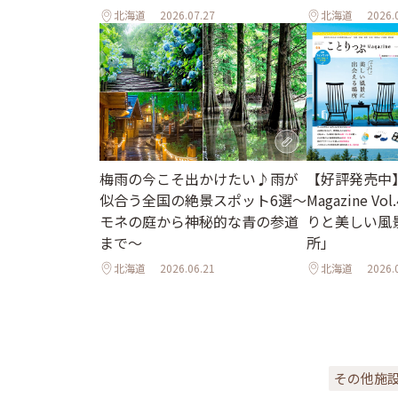
北海道
2026.07.27
北海道
2026.
梅雨の今こそ出かけたい♪雨が
【好評発売中
似合う全国の絶景スポット6選～
Magazine Vo
モネの庭から神秘的な青の参道
りと美しい風
まで～
所」
北海道
2026.06.21
北海道
2026.
その他施