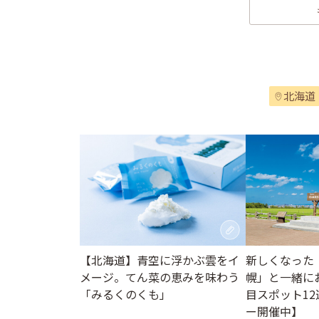
北海道
【北海道】青空に浮かぶ雲をイ
新しくなった
メージ。てん菜の恵みを味わう
幌」と一緒に
「みるくのくも」
目スポット1
ー開催中】