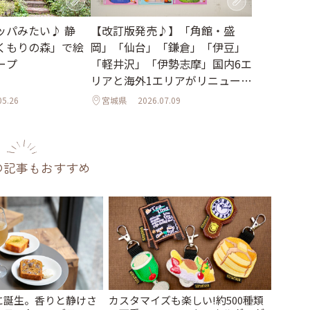
【改訂版発売♪】「角館・盛
ッパみたい♪ 静
岡」「仙台」「鎌倉」「伊豆」
くもりの森」で絵
「軽井沢」「伊勢志摩」国内6エ
ープ
リアと海外1エリアがリニューア
ル
05.26
宮城県
2026.07.09
の記事もおすすめ
に誕生。香りと静けさ
カスタマイズも楽しい!約500種類