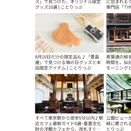
ス」で見つけた、オリジナル限定
に包まれる
グッズ10選 | ことりっぷ
専門店「TYNK
とりっぷ
8月10日だけの限定品も♪「豊島
青葉通の緑
屋」で見つける鳩の日グッズと本
時間を。仙台
店限定アイテム | ことりっぷ
モーニングと
すべて東京駅から徒歩5分以内♪駅
公園ビュー
近カフェ最新ガイド6選~重要文化
緑に癒される
財の洋館カフェから、改札すぐの
とりっぷ