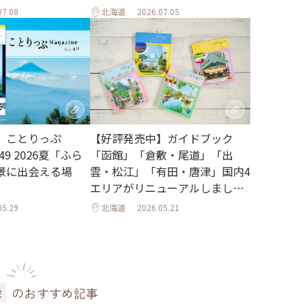
07.08
北海道
2026.07.05
【好評発売中】ガイドブック
】ことりっぷ
「函館」「倉敷・尾道」「出
l.49 2026夏「ふら
雲・松江」「有田・唐津」国内4
景に出会える場
エリアがリニューアルしました
♪
05.29
北海道
2026.05.21
のおすすめ記事
設