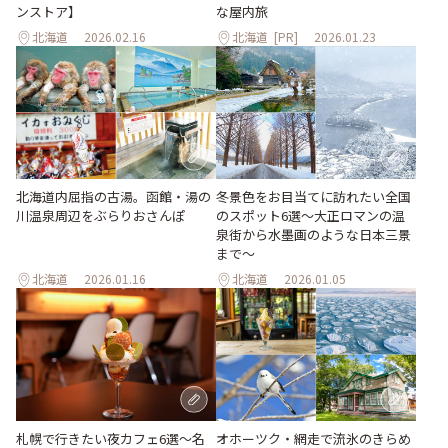
ンストア】
な屋内旅
北海道
2026.02.16
北海道
[PR]
2026.01.23
北海道内屈指の古湯。函館・湯の
冬景色をお目当てに訪れたい全国
川温泉周辺をぶらりおさんぽ
のスポット6選〜大正ロマンの温
泉街から水墨画のような日本三景
まで〜
北海道
2026.01.16
北海道
2026.01.05
札幌で行きたい夜カフェ6選～名
オホーツク・網走で流氷のきらめ