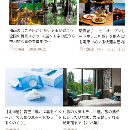
梅雨の今こそ出かけたい♪雨が似合う
駅直結♪ ニューオープンした
全国の絶景スポット6選～モネの庭から
ートホテル札幌」を拠点に札
神秘的な青の参道まで～
を電車でめぐる快適な屋内旅
北海道
2026.06.21
北海道
[PR]
2026.01.23
【北海道】青空に浮かぶ雲をイメ
札幌の人気ホテル11選。旅の拠点
ージ。てん菜の恵みを味わう「み
にぴったりな駅チカ＆おしゃれ＆
るくのくも」
絶景宿まで【2026年】
北海道
2026.07.27
北海道
2026.07.05