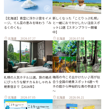
【北海道】青空に浮かぶ雲をイメ
新しくなった「ことりっぷ札幌」
ージ。てん菜の恵みを味わう「み
と一緒におでかけしたい注目スポ
るくのくも」
ット12選【スタンプラリー開催
中】
北海道
2026.07.27
北海道
2026.07.08
梅雨の今こそ出かけたい♪雨が似
札幌の人気ホテル11選。旅の拠点
合う全国の絶景スポット6選～モ
にぴったりな駅チカ＆おしゃれ＆
ネの庭から神秘的な青の参道まで
絶景宿まで【2026年】
～
北海道
2026.07.05
北海道
2026.06.21