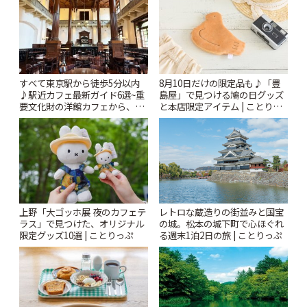
ぷ
すべて東京駅から徒歩5分以内
8月10日だけの限定品も♪「豊
♪駅近カフェ最新ガイド6選~重
島屋」で見つける鳩の日グッズ
要文化財の洋館カフェから、改
と本店限定アイテム | ことりっ
札すぐのレトロ喫茶まで~ | こと
ぷ
りっぷ
上野「大ゴッホ展 夜のカフェテ
レトロな蔵造りの街並みと国宝
ラス」で見つけた、オリジナル
の城。松本の城下町で心ほぐれ
限定グッズ10選 | ことりっぷ
る週末1泊2日の旅 | ことりっぷ