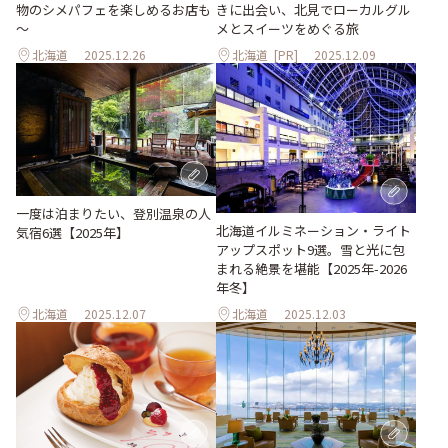
物のシメパフェを楽しめるお店も
きに出会い、北見でローカルグル
～
メとスイーツをめぐる旅
北海道
2025.12.26
北海道
[PR]
2025.12.09
一度は泊まりたい、登別温泉の人
北海道イルミネーション・ライト
気宿6選【2025年】
アップスポット9選。雪と光に包
まれる絶景を堪能【2025年-2026
年冬】
北海道
2025.12.07
北海道
2025.12.03