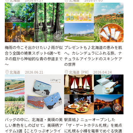
梅雨の今こそ出かけたい♪雨が似
プレゼントも♪北海道の恵みを肌
合う全国の絶景スポット6選～モ
へ。カレンデュラにふれる旅、ナ
ネの庭から神秘的な青の参道まで
チュラルアイランドのスキンケア
～
の世界
北海道
2026.06.21
北海道
[PR]
2026.04.24
バッグの中に、北海道・美瑛の美
駅直結♪ ニューオープンした
しい景色をしのばせて。美瑛柄ア
「ザ・ゲートホテル札幌」を拠点
イテム3選【ことりっぷオンライ
に札幌＆小樽を電車でめぐる快適