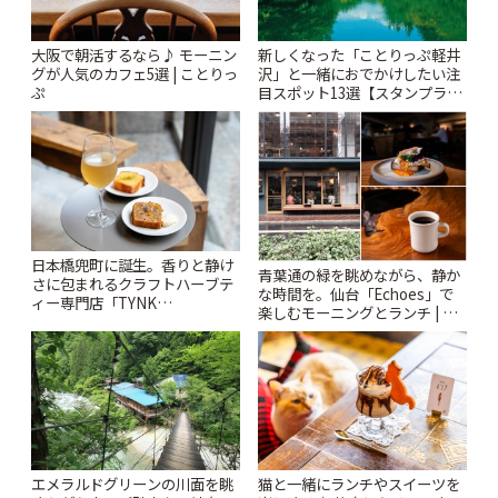
大阪で朝活するなら♪ モーニン
新しくなった「ことりっぷ軽井
グが人気のカフェ5選 | ことりっ
沢」と一緒におでかけしたい注
ぷ
目スポット13選【スタンプラリ
ー開催中】 | ことりっぷ
日本橋兜町に誕生。香りと静け
青葉通の緑を眺めながら、静か
さに包まれるクラフトハーブテ
な時間を。仙台「Echoes」で
ィー専門店「TYNK
楽しむモーニングとランチ | こ
Kabutocho」 | ことりっぷ
とりっぷ
エメラルドグリーンの川面を眺
猫と一緒にランチやスイーツを