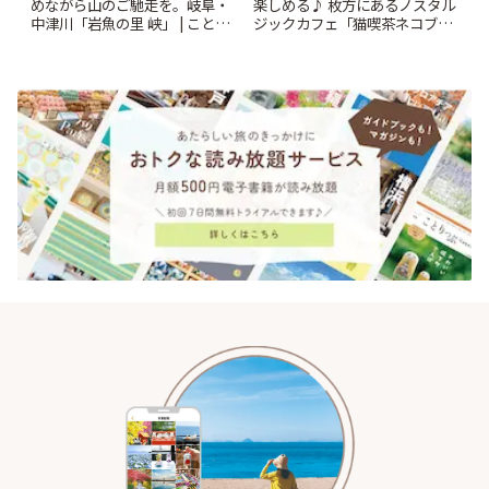
めながら山のご馳走を。岐阜・
楽しめる♪ 枚方にあるノスタル
中津川「岩魚の里 峡」 | ことり
ジックカフェ「猫喫茶ネコブ」
っぷ
| ことりっぷ