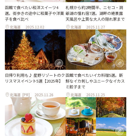
函館で食べたい和洋スイーツ4
札幌から約2時間半、ニセコ・洞
選。街歩きの途中に和菓子や洋菓
爺湖の憧れ宿7選。湖畔の絶景露
子を食べ比べ
天風呂や上質な大人の隠れ家まで
北海道
2025.12.02
北海道
2025.11.27
日帰り利用も♪ 星野リゾートのク
函館で食べたいイカ料理5選。新
リスマスイベント5選【2025年】
鮮なイカ刺しやユニークなイカス
ミ餃子まで
北海道
[PR]
2025.11.26
北海道
2025.11.25