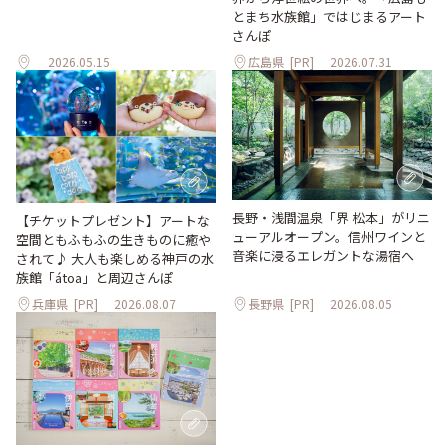
とまち水族館」ではじまるアート
さんぽ
2026.05.15
広島県
[PR]
2026.07.31
長野・浅間温泉「界 松本」がリニ
【チケットプレゼント】アートな
ューアルオープン。信州ワインと
空間ともふもふの生きものに癒や
音楽に浸るエレガントな湯宿へ
されて♪ 大人も楽しめる神戸の水
族館「átoa」と周辺さんぽ
兵庫県
[PR]
2026.08.07
長野県
[PR]
2026.08.05