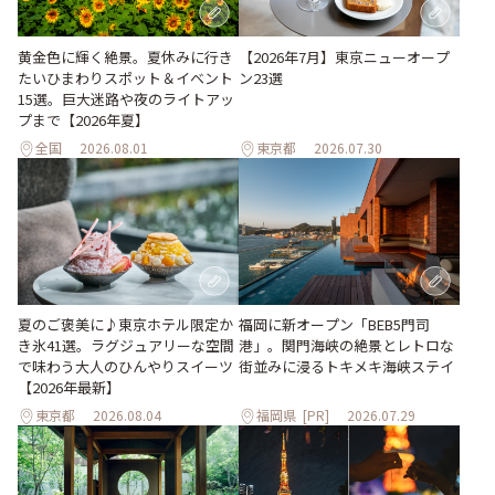
黄金色に輝く絶景。夏休みに行き
【2026年7月】東京ニューオープ
たいひまわりスポット＆イベント
ン23選
15選。巨大迷路や夜のライトアッ
プまで【2026年夏】
全国
2026.08.01
東京都
2026.07.30
夏のご褒美に♪東京ホテル限定か
福岡に新オープン「BEB5門司
き氷41選。ラグジュアリーな空間
港」。関門海峡の絶景とレトロな
で味わう大人のひんやりスイーツ
街並みに浸るトキメキ海峡ステイ
【2026年最新】
東京都
2026.08.04
福岡県
[PR]
2026.07.29