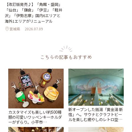
【改訂版発売♪】「角館・盛岡」
「仙台」「鎌倉」「伊豆」「軽井
沢」「伊勢志摩」国内6エリアと
海外1エリアがリニューアル
宮城県
2026.07.09
こちらの記事もおすすめ
新オープンした銭湯「黄金湯 新
カスタマイズも楽しい!約500種
宿」へ。サウナとクラフトビー
類の可愛いワッペンキーホルダ
ルを楽しむ癒やしのレトロ空間
ーがずらり。小平市
| ことりっぷ
「Kimamaya T&K」 | ことりっ