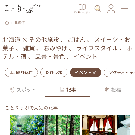
ガイド・マガジン
北海道
北海道
×
その他施設
、
ごはん
、
スイーツ・お
菓子
、
雑貨
、
おみやげ
、
ライフスタイル
、
ホ
テル・宿
、
風景・景色
、
イベント
絞り込む
たびレポ
イベント
アクティビテ
スポット
記事
投稿
ことりっぷで人気の記事