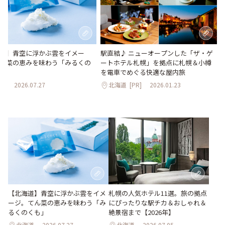
道】青空に浮かぶ雲をイメー
駅直結♪ ニューオープンした「ザ・ゲ
ん菜の恵みを味わう「みるくの
ートホテル札幌」を拠点に札幌＆小樽
を電車でめぐる快適な屋内旅
道
2026.07.27
北海道
[PR]
2026.01.23
【北海道】青空に浮かぶ雲をイメ
札幌の人気ホテル11選。旅の拠点
ージ。てん菜の恵みを味わう「み
にぴったりな駅チカ＆おしゃれ＆
るくのくも」
絶景宿まで【2026年】
北海道
2026.07.27
北海道
2026.07.05