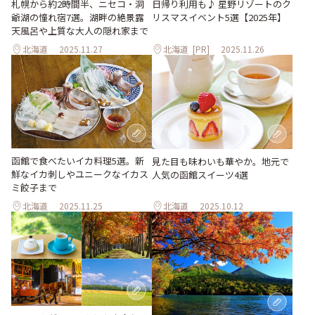
日帰り利用も♪ 星野リゾートのク
札幌から約2時間半、ニセコ・洞
リスマスイベント5選【2025年】
爺湖の憧れ宿7選。湖畔の絶景露
天風呂や上質な大人の隠れ家まで
北海道
2025.11.27
北海道
[PR]
2025.11.26
函館で食べたいイカ料理5選。新
見た目も味わいも華やか。地元で
鮮なイカ刺しやユニークなイカス
人気の函館スイーツ4選
ミ餃子まで
北海道
2025.11.25
北海道
2025.10.12