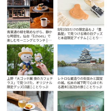
8月10日だけの限定品も♪「豊
青葉通の緑を眺めながら、静か
島屋」で見つける鳩の日グッズ
な時間を。仙台「Echoes」で
と本店限定アイテム | ことりっ
楽しむモーニングとランチ | こ
ぷ
とりっぷ
上野「大ゴッホ展 夜のカフェテ
レトロな蔵造りの街並みと国宝
ラス」で見つけた、オリジナル
の城。松本の城下町で心ほぐれ
限定グッズ10選 | ことりっぷ
る週末1泊2日の旅 | ことりっぷ