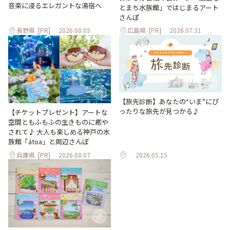
音楽に浸るエレガントな湯宿へ
とまち水族館」ではじまるアート
さんぽ
長野県
[PR]
2026.08.05
広島県
[PR]
2026.07.31
【旅先診断】あなたの“いま”にぴ
ったりな旅先が見つかる♪
【チケットプレゼント】アートな
空間ともふもふの生きものに癒や
されて♪ 大人も楽しめる神戸の水
族館「átoa」と周辺さんぽ
兵庫県
[PR]
2026.08.07
2026.05.15