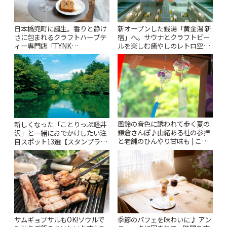
日本橋兜町に誕生。香りと静け
新オープンした銭湯「黄金湯 新
さに包まれるクラフトハーブテ
宿」へ。サウナとクラフトビー
ィー専門店「TYNK
ルを楽しむ癒やしのレトロ空間
Kabutocho」 | ことりっぷ
| ことりっぷ
風鈴の音色に誘われて歩く夏の
新しくなった「ことりっぷ軽井
鎌倉さんぽ♪由緒ある社の参拝
沢」と一緒におでかけしたい注
と老舗のひんやり甘味も | こと
目スポット13選【スタンプラリ
りっぷ
ー開催中】 | ことりっぷ
サムギョプサルもOK!ソウルで
季節のパフェを味わいに♪ アン