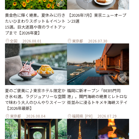
黄金色に輝く絶景。夏休みに行き
【2026年7月】東京ニューオープ
たいひまわりスポット＆イベント
ン23選
15選。巨大迷路や夜のライトアッ
プまで【2026年夏】
全国
2026.08.01
東京都
2026.07.30
夏のご褒美に♪東京ホテル限定か
福岡に新オープン「BEB5門司
き氷41選。ラグジュアリーな空間
港」。関門海峡の絶景とレトロな
で味わう大人のひんやりスイーツ
街並みに浸るトキメキ海峡ステイ
【2026年最新】
東京都
2026.08.04
福岡県
[PR]
2026.07.29