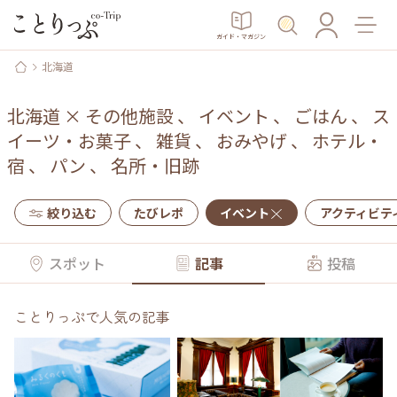
ガイド・マガジン
北海道
北海道
×
その他施設
、
イベント
、
ごはん
、
ス
イーツ・お菓子
、
雑貨
、
おみやげ
、
ホテル・
宿
、
パン
、
名所・旧跡
絞り込む
たびレポ
イベント
アクティビテ
スポット
記事
投稿
ことりっぷで人気の記事