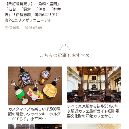
【改訂版発売♪】「角館・盛岡」
「仙台」「鎌倉」「伊豆」「軽井
沢」「伊勢志摩」国内6エリアと
海外1エリアがリニューアル
宮城県
2026.07.09
こちらの記事もおすすめ
すべて東京駅から徒歩5分以内
カスタマイズも楽しい!約500種
♪駅近カフェ最新ガイド6選~重
類の可愛いワッペンキーホルダ
要文化財の洋館カフェから、改
ーがずらり。小平市
札すぐのレトロ喫茶まで~ | こと
「Kimamaya T&K」 | ことりっ
りっぷ
ぷ