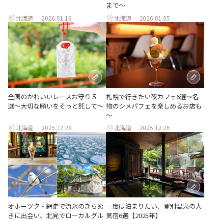
まで〜
北海道
2026.01.16
北海道
2026.01.05
全国のかわいいレースお守り５
札幌で行きたい夜カフェ6選～名
選〜大切な願いをそっと託して〜
物のシメパフェを楽しめるお店も
～
北海道
2025.12.28
北海道
2025.12.26
オホーツク・網走で流氷のきらめ
一度は泊まりたい、登別温泉の人
きに出会い、北見でローカルグル
気宿6選【2025年】