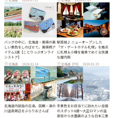
バッグの中に、北海道・美瑛の美
駅直結♪ ニューオープンした
しい景色をしのばせて。美瑛柄ア
「ザ・ゲートホテル札幌」を拠点
イテム3選【ことりっぷオンライ
に札幌＆小樽を電車でめぐる快適
ンストア】
な屋内旅
北海道
2026.02.16
北海道
[PR]
2026.01.23
北海道内屈指の古湯。函館・湯の
冬景色をお目当てに訪れたい全国
川温泉周辺をぶらりおさんぽ
のスポット6選〜大正ロマンの温
泉街から水墨画のような日本三景