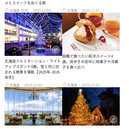
メとスイーツをめぐる旅
北海道
[PR]
2025.12.09
北海道
2025.12.07
函館で食べたい和洋スイーツ4
北海道イルミネーション・ライト
選。街歩きの途中に和菓子や洋菓
アップスポット9選。雪と光に包
子を食べ比べ
まれる絶景を堪能【2025年-2026
年冬】
北海道
2025.12.03
北海道
2025.12.02