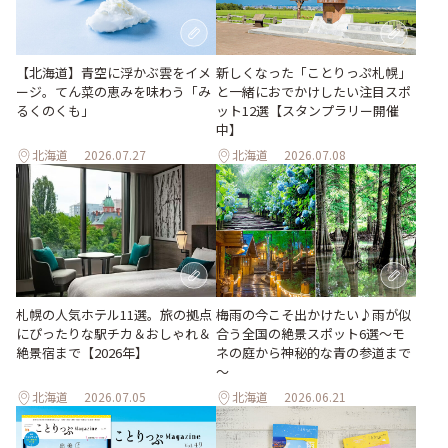
【北海道】青空に浮かぶ雲をイメ
新しくなった「ことりっぷ札幌」
ージ。てん菜の恵みを味わう「み
と一緒におでかけしたい注目スポ
るくのくも」
ット12選【スタンプラリー開催
中】
北海道
2026.07.27
北海道
2026.07.08
梅雨の今こそ出かけたい♪雨が似
札幌の人気ホテル11選。旅の拠点
合う全国の絶景スポット6選～モ
にぴったりな駅チカ＆おしゃれ＆
ネの庭から神秘的な青の参道まで
絶景宿まで【2026年】
～
北海道
2026.07.05
北海道
2026.06.21