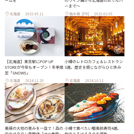
ームを
のワイン鍋から北海道のおでんバ
ーまで～
北海道
2025.05.11
栃木県
[PR]
2025.02.05
【北海道】東京駅にPOP UP
小樽のレトロカフェ＆レストラン
STOREが今年もオープン！冬季限
3選。歴史を感じながらひと休み
定「SNOWS」
北海道
2024.11.20
北海道
2024.10.12
美瑛の大地の恵みを一皿で！森の
小樽で食べたい蝦夷前寿司4選。
中のグラタン専門店「VIVA食堂」
旬のとろけるネタを堪能