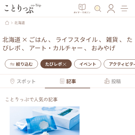
ガイド・マガジン
北海道
北海道
×
ごはん
、
ライフスタイル
、
雑貨
、
た
びレポ
、
アート・カルチャー
、
おみやげ
絞り込む
たびレポ
イベント
アクティビテ
スポット
記事
投稿
ことりっぷで人気の記事