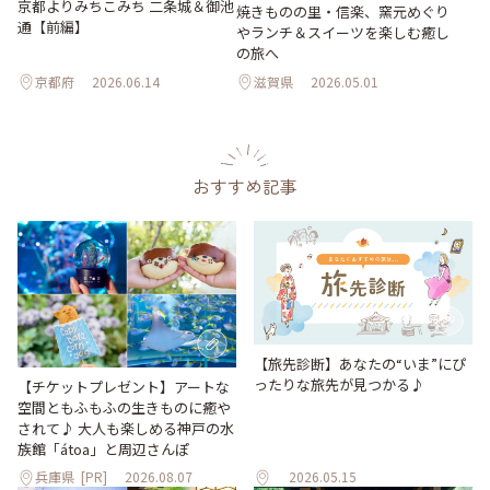
京都よりみちこみち 二条城＆御池
焼きものの里・信楽、窯元めぐり
通【前編】
やランチ＆スイーツを楽しむ癒し
の旅へ
京都府
2026.06.14
滋賀県
2026.05.01
おすすめ記事
【旅先診断】あなたの“いま”にぴ
ったりな旅先が見つかる♪
【チケットプレゼント】アートな
空間ともふもふの生きものに癒や
されて♪ 大人も楽しめる神戸の水
族館「átoa」と周辺さんぽ
兵庫県
[PR]
2026.08.07
2026.05.15