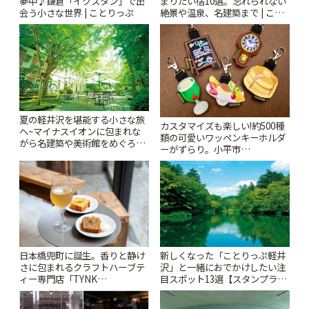
夢中♪鎌倉「イクスタン」で出
まりたい宿10選。忘れられない
会う小さな世界 | ことりっぷ
絶景や温泉、名建築まで | こと
りっぷ
夏の軽井沢を堪能する小さな旅
カスタマイズも楽しい!約500種
へ~マイナスイオンに包まれな
類の可愛いワッペンキーホルダ
がら名建築や美術館をめぐろう
ーがずらり。小平市
~ | ことりっぷ
「Kimamaya T&K」 | ことりっ
ぷ
日本橋兜町に誕生。香りと静け
新しくなった「ことりっぷ軽井
さに包まれるクラフトハーブテ
沢」と一緒におでかけしたい注
ィー専門店「TYNK
目スポット13選【スタンプラリ
Kabutocho」 | ことりっぷ
ー開催中】 | ことりっぷ