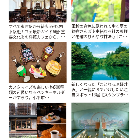
風鈴の音色に誘われて歩く夏の
すべて東京駅から徒歩5分以内
鎌倉さんぽ♪由緒ある社の参拝
♪駅近カフェ最新ガイド6選~重
と老舗のひんやり甘味も | こと
要文化財の洋館カフェから、改
りっぷ
札すぐのレトロ喫茶まで~ | こと
りっぷ
新しくなった「ことりっぷ軽井
カスタマイズも楽しい!約500種
沢」と一緒におでかけしたい注
類の可愛いワッペンキーホルダ
目スポット13選【スタンプラリ
ーがずらり。小平市
ー開催中】 | ことりっぷ
「Kimamaya T&K」 | ことりっ
ぷ