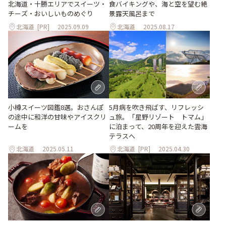
食バイキングや、海と空を望む絶
北海道・十勝エリアでスイーツ・
景露天風呂まで
チーズ・おいしいものめぐり
北海道
[PR]
2025.09.09
北海道
2025.08.17
小樽スイーツ図鑑8選。おさんぽ
5月病を吹き飛ばす、リフレッシ
の途中に和洋の甘味やアイスクリ
ュ旅。「星野リゾート トマム」
ームを
に泊まって、20周年を迎えた雲海
テラスへ
北海道
2025.05.11
北海道
[PR]
2025.04.30