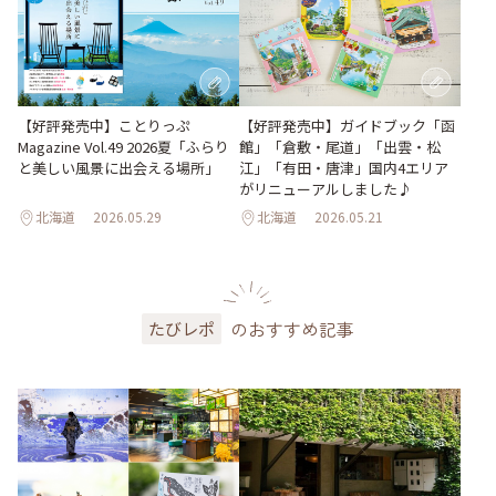
【好評発売中】ガイドブック「函
【好評発売中】ことりっぷ
館」「倉敷・尾道」「出雲・松
Magazine Vol.49 2026夏「ふらり
江」「有田・唐津」国内4エリア
と美しい風景に出会える場所」
がリニューアルしました♪
北海道
2026.05.29
北海道
2026.05.21
のおすすめ記事
たびレポ