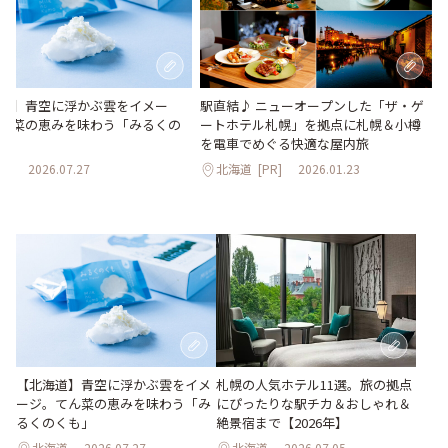
道】青空に浮かぶ雲をイメー
駅直結♪ ニューオープンした「ザ・ゲ
ん菜の恵みを味わう「みるくの
ートホテル札幌」を拠点に札幌＆小樽
を電車でめぐる快適な屋内旅
道
2026.07.27
北海道
[PR]
2026.01.23
【北海道】青空に浮かぶ雲をイメ
札幌の人気ホテル11選。旅の拠点
ージ。てん菜の恵みを味わう「み
にぴったりな駅チカ＆おしゃれ＆
るくのくも」
絶景宿まで【2026年】
北海道
2026.07.27
北海道
2026.07.05