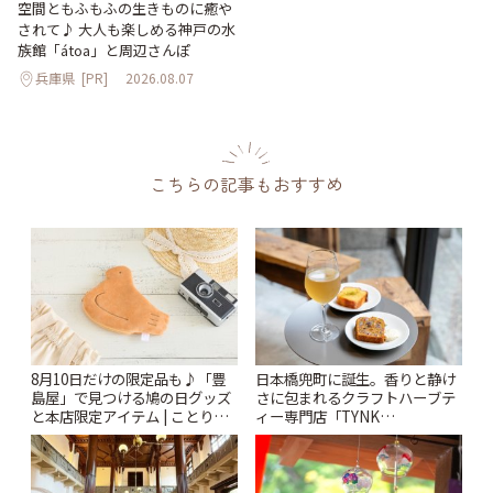
空間ともふもふの生きものに癒や
されて♪ 大人も楽しめる神戸の水
族館「átoa」と周辺さんぽ
兵庫県
[PR]
2026.08.07
こちらの記事もおすすめ
8月10日だけの限定品も♪「豊
日本橋兜町に誕生。香りと静け
島屋」で見つける鳩の日グッズ
さに包まれるクラフトハーブテ
と本店限定アイテム | ことりっ
ィー専門店「TYNK
ぷ
Kabutocho」 | ことりっぷ