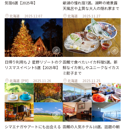
気宿6選【2025年】
爺湖の憧れ宿7選。湖畔の絶景露
天風呂や上質な大人の隠れ家まで
北海道
2025.12.07
北海道
2025.11.27
日帰り利用も♪ 星野リゾートのク
函館で食べたいイカ料理5選。新
リスマスイベント5選【2025年】
鮮なイカ刺しやユニークなイカス
ミ餃子まで
北海道
[PR]
2025.11.26
北海道
2025.11.25
函館の人気ホテル10選。話題の朝
シマエナガやアートにも出会える