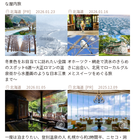
な屋内旅
北海道
[PR]
2026.01.23
北海道
2026.01.16
冬景色をお目当てに訪れたい全国
オホーツク・網走で流氷のきらめ
のスポット6選〜大正ロマンの温
きに出会い、北見でローカルグル
泉街から水墨画のような日本三景
メとスイーツをめぐる旅
まで〜
北海道
2026.01.05
北海道
[PR]
2025.12.09
一度は泊まりたい、登別温泉の人
札幌から約2時間半、ニセコ・洞