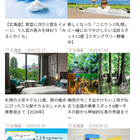
【北海道】青空に浮かぶ雲をイメ
新しくなった「ことりっぷ札幌」
ージ。てん菜の恵みを味わう「み
と一緒におでかけしたい注目スポ
るくのくも」
ット12選【スタンプラリー開催
中】
北海道
2026.07.27
北海道
2026.07.08
梅雨の今こそ出かけたい♪雨が似
札幌の人気ホテル11選。旅の拠点
合う全国の絶景スポット6選～モ
にぴったりな駅チカ＆おしゃれ＆
ネの庭から神秘的な青の参道まで
絶景宿まで【2026年】
～
北海道
2026.07.05
北海道
2026.06.21