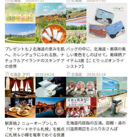
プレゼントも♪北海道の恵みを肌
バッグの中に、北海道・美瑛の美
へ。カレンデュラにふれる旅、ナ
しい景色をしのばせて。美瑛柄ア
チュラルアイランドのスキンケア
イテム3選【ことりっぷオンライ
の世界
ンストア】
北海道
[PR]
2026.04.24
北海道
2026.02.16
北海道内屈指の古湯。函館・湯の
駅直結♪ ニューオープンした
川温泉周辺をぶらりおさんぽ
「ザ・ゲートホテル札幌」を拠点
に札幌＆小樽を電車でめぐる快適