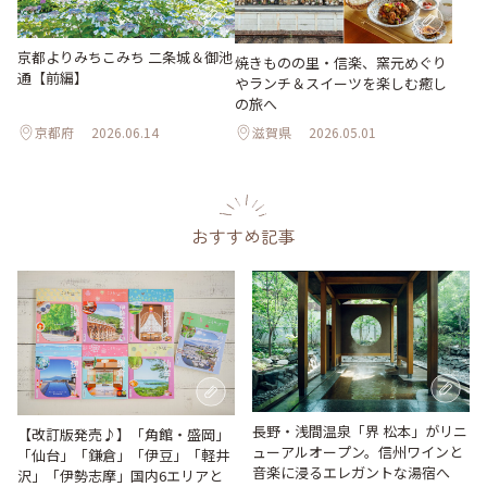
京都よりみちこみち 二条城＆御池
焼きものの里・信楽、窯元めぐり
通【前編】
やランチ＆スイーツを楽しむ癒し
の旅へ
京都府
2026.06.14
滋賀県
2026.05.01
おすすめ記事
長野・浅間温泉「界 松本」がリニ
【改訂版発売♪】「角館・盛岡」
ューアルオープン。信州ワインと
「仙台」「鎌倉」「伊豆」「軽井
音楽に浸るエレガントな湯宿へ
沢」「伊勢志摩」国内6エリアと