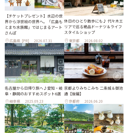
【チケットプレゼント】水辺の世
休日のひとり散歩にも♪ 代々木エ
界から浮世絵の世界へ。「広島も
リアで巡る絶品ドーナツ＆ライフ
とまち水族館」ではじまるアート
スタイルショップ
さんぽ
広島県
[PR]
2026.07.31
東京都
2026.08.02
名古屋から日帰り旅へ♪愛知・岐
京都よりみちこみち 二条城＆御池
阜・静岡のおすすめスポット6選
通【後編】
岐阜県
2025.09.23
京都府
2026.06.20