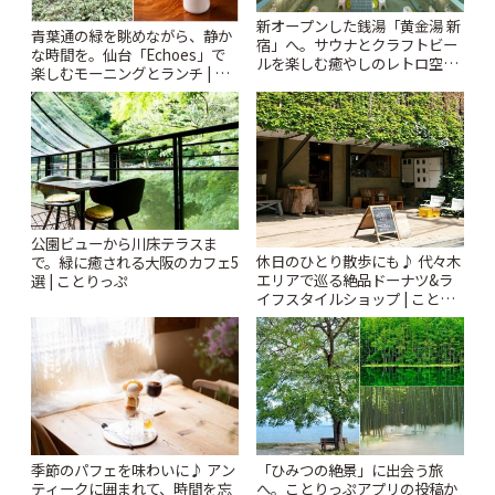
新オープンした銭湯「黄金湯 新
青葉通の緑を眺めながら、静か
宿」へ。サウナとクラフトビー
な時間を。仙台「Echoes」で
ルを楽しむ癒やしのレトロ空間
楽しむモーニングとランチ | こ
| ことりっぷ
とりっぷ
公園ビューから川床テラスま
休日のひとり散歩にも♪ 代々木
で。緑に癒される大阪のカフェ5
エリアで巡る絶品ドーナツ&ラ
選 | ことりっぷ
イフスタイルショップ | ことり
っぷ
季節のパフェを味わいに♪ アン
「ひみつの絶景」に出会う旅
ティークに囲まれて、時間を忘
へ。ことりっぷアプリの投稿か