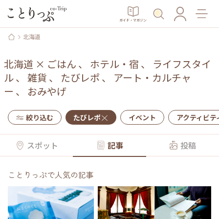
ガイド・マガジン
北海道
北海道
×
ごはん
、
ホテル・宿
、
ライフスタイ
ル
、
雑貨
、
たびレポ
、
アート・カルチャ
ー
、
おみやげ
絞り込む
たびレポ
イベント
アクティビテ
スポット
記事
投稿
ことりっぷで人気の記事