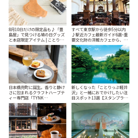
8月10日だけの限定品も♪「豊
すべて東京駅から徒歩5分以内
島屋」で見つける鳩の日グッズ
♪駅近カフェ最新ガイド6選~重
と本店限定アイテム | ことりっ
要文化財の洋館カフェから、改
ぷ
札すぐのレトロ喫茶まで~ | こと
りっぷ
日本橋兜町に誕生。香りと静け
新しくなった「ことりっぷ軽井
さに包まれるクラフトハーブテ
沢」と一緒におでかけしたい注
ィー専門店「TYNK
目スポット13選【スタンプラリ
Kabutocho」 | ことりっぷ
ー開催中】 | ことりっぷ