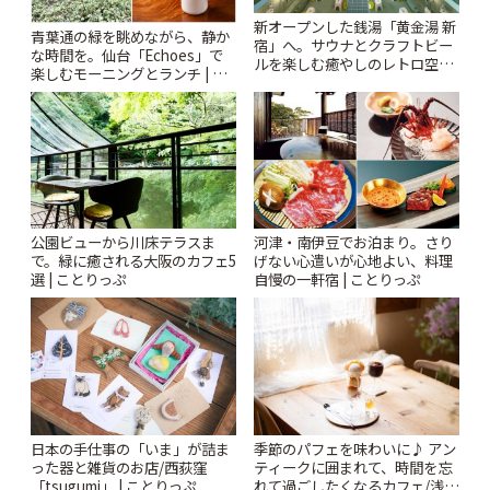
新オープンした銭湯「黄金湯 新
青葉通の緑を眺めながら、静か
宿」へ。サウナとクラフトビー
な時間を。仙台「Echoes」で
ルを楽しむ癒やしのレトロ空間
楽しむモーニングとランチ | こ
| ことりっぷ
とりっぷ
公園ビューから川床テラスま
河津・南伊豆でお泊まり。さり
で。緑に癒される大阪のカフェ5
げない心遣いが心地よい、料理
選 | ことりっぷ
自慢の一軒宿 | ことりっぷ
日本の手仕事の「いま」が詰ま
季節のパフェを味わいに♪ アン
った器と雑貨のお店/西荻窪
ティークに囲まれて、時間を忘
「tsugumi」 | ことりっぷ
れて過ごしたくなるカフェ/浅草