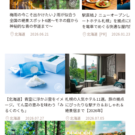
梅雨の今こそ出かけたい♪雨が似合う
駅直結♪ ニューオープンした
全国の絶景スポット6選～モネの庭から
ートホテル札幌」を拠点に札
神秘的な青の参道まで～
を電車でめぐる快適な屋内旅
北海道
2026.06.21
北海道
[PR]
2026.01.23
【北海道】青空に浮かぶ雲をイメ
札幌の人気ホテル11選。旅の拠点
ージ。てん菜の恵みを味わう「み
にぴったりな駅チカ＆おしゃれ＆
るくのくも」
絶景宿まで【2026年】
北海道
2026.07.27
北海道
2026.07.05