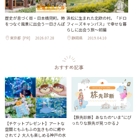
歴史が息づく街・日本橋兜町。時
浜松に生まれた北欧の村。「ドロ
をつなぐ風景に出会う一日さんぽ
フィーズキャンパス」で幸せな暮
らしに出会う旅～前編
東京都
[PR]
2026.07.28
静岡県
2019.04.10
おすすめ記事
【旅先診断】あなたの“いま”にぴ
ったりな旅先が見つかる♪
【チケットプレゼント】アートな
空間ともふもふの生きものに癒や
されて♪ 大人も楽しめる神戸の水