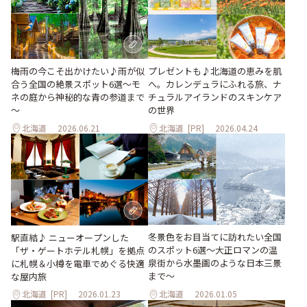
梅雨の今こそ出かけたい♪雨が似
プレゼントも♪北海道の恵みを肌
合う全国の絶景スポット6選～モ
へ。カレンデュラにふれる旅、ナ
ネの庭から神秘的な青の参道まで
チュラルアイランドのスキンケア
～
の世界
北海道
2026.06.21
北海道
[PR]
2026.04.24
冬景色をお目当てに訪れたい全国
駅直結♪ ニューオープンした
のスポット6選〜大正ロマンの温
「ザ・ゲートホテル札幌」を拠点
泉街から水墨画のような日本三景
に札幌＆小樽を電車でめぐる快適
まで〜
な屋内旅
北海道
[PR]
2026.01.23
北海道
2026.01.05