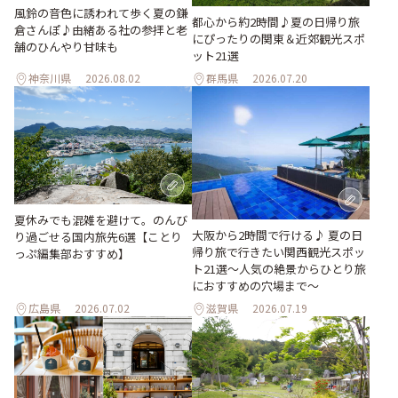
風鈴の音色に誘われて歩く夏の鎌
都心から約2時間♪夏の日帰り旅
倉さんぽ♪由緒ある社の参拝と老
にぴったりの関東＆近郊観光スポ
舗のひんやり甘味も
ット21選
神奈川県
2026.08.02
群馬県
2026.07.20
夏休みでも混雑を避けて。のんび
大阪から2時間で行ける♪ 夏の日
り過ごせる国内旅先6選【ことり
帰り旅で行きたい関西観光スポッ
っぷ編集部おすすめ】
ト21選～人気の絶景からひとり旅
におすすめの穴場まで～
広島県
2026.07.02
滋賀県
2026.07.19