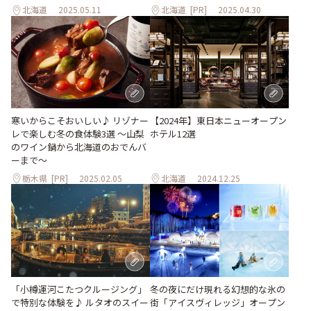
北海道
2025.05.11
北海道
[PR]
2025.04.30
寒いからこそおいしい♪ リゾナー
【2024年】東日本ニューオープン
レで楽しむ冬の食体験3選 ～山梨
ホテル12選
のワイン鍋から北海道のおでんバ
ーまで～
栃木県
[PR]
2025.02.05
北海道
2024.12.25
「小樽運河こたつクルージング」
冬の夜にだけ現れる幻想的な氷の
で特別な体験を♪ ルタオのスイー
街「アイスヴィレッジ」オープン