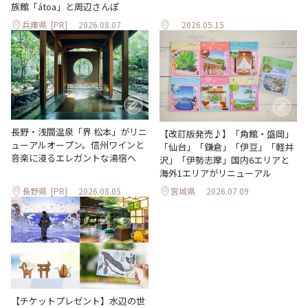
族館「átoa」と周辺さんぽ
兵庫県
[PR]
2026.08.07
2026.05.15
長野・浅間温泉「界 松本」がリニ
【改訂版発売♪】「角館・盛岡」
ューアルオープン。信州ワインと
「仙台」「鎌倉」「伊豆」「軽井
音楽に浸るエレガントな湯宿へ
沢」「伊勢志摩」国内6エリアと
海外1エリアがリニューアル
長野県
[PR]
2026.08.05
宮城県
2026.07.09
【チケットプレゼント】水辺の世