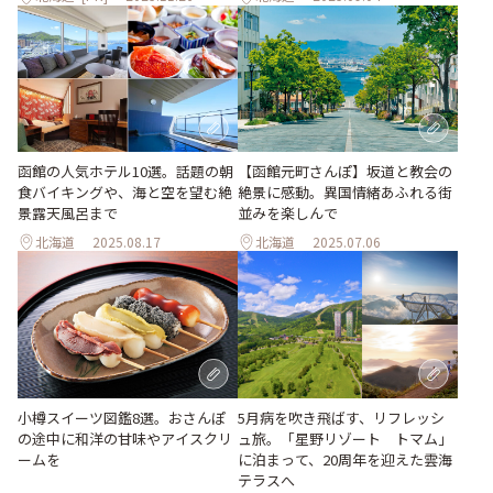
函館の人気ホテル10選。話題の朝
【函館元町さんぽ】坂道と教会の
食バイキングや、海と空を望む絶
絶景に感動。異国情緒あふれる街
景露天風呂まで
並みを楽しんで
北海道
2025.08.17
北海道
2025.07.06
小樽スイーツ図鑑8選。おさんぽ
5月病を吹き飛ばす、リフレッシ
の途中に和洋の甘味やアイスクリ
ュ旅。「星野リゾート トマム」
ームを
に泊まって、20周年を迎えた雲海
テラスへ