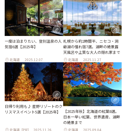
一度は泊まりたい、登別温泉の人
札幌から約2時間半、ニセコ・洞
気宿6選【2025年】
爺湖の憧れ宿7選。湖畔の絶景露
天風呂や上質な大人の隠れ家まで
北海道
2025.12.07
北海道
2025.11.27
日帰り利用も♪ 星野リゾートのク
【2025年秋】北海道の紅葉8選。
リスマスイベント5選【2025年】
日本一早い紅葉、世界遺産、湖畔
の絶景まで
北海道
[PR]
2025.11.26
北海道
2025.09.04