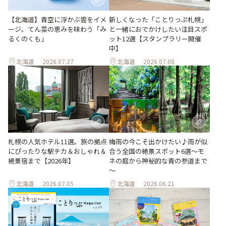
【北海道】青空に浮かぶ雲をイメ
新しくなった「ことりっぷ札幌」
ージ。てん菜の恵みを味わう「み
と一緒におでかけしたい注目スポ
るくのくも」
ット12選【スタンプラリー開催
中】
北海道
2026.07.27
北海道
2026.07.08
梅雨の今こそ出かけたい♪雨が似
札幌の人気ホテル11選。旅の拠点
合う全国の絶景スポット6選～モ
にぴったりな駅チカ＆おしゃれ＆
ネの庭から神秘的な青の参道まで
絶景宿まで【2026年】
～
北海道
2026.07.05
北海道
2026.06.21