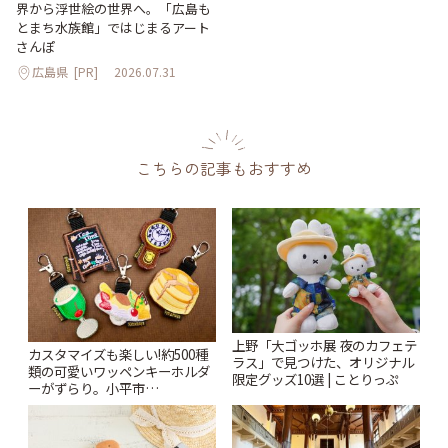
界から浮世絵の世界へ。「広島も
とまち水族館」ではじまるアート
さんぽ
広島県
[PR]
2026.07.31
こちらの記事もおすすめ
上野「大ゴッホ展 夜のカフェテ
カスタマイズも楽しい!約500種
ラス」で見つけた、オリジナル
類の可愛いワッペンキーホルダ
限定グッズ10選 | ことりっぷ
ーがずらり。小平市
「Kimamaya T&K」 | ことりっ
ぷ