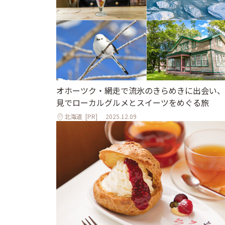
オホーツク・網走で流氷のきらめきに出会い、
見でローカルグルメとスイーツをめぐる旅
北海道
[PR]
2025.12.09