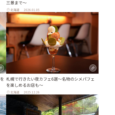
三景まで〜
北海道
2026.01.05
を
札幌で行きたい夜カフェ6選～名物のシメパフェ
を楽しめるお店も～
北海道
2025.12.26