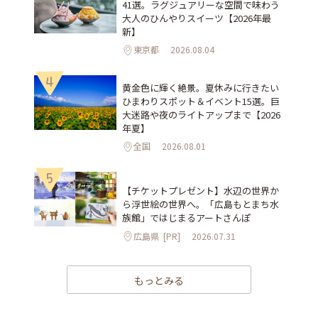
41選。ラグジュアリーな空間で味わう
大人のひんやりスイーツ【2026年最
新】
東京都
2026.08.04
4
黄金色に輝く絶景。夏休みに行きたい
ひまわりスポット＆イベント15選。巨
大迷路や夜のライトアップまで【2026
年夏】
全国
2026.08.01
5
【チケットプレゼント】水辺の世界か
ら浮世絵の世界へ。「広島もとまち水
族館」ではじまるアートさんぽ
広島県
[PR]
2026.07.31
もっとみる