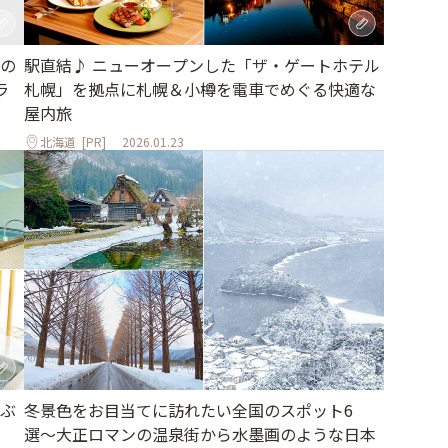
の
駅直結♪ ニューオープンした「ザ・ゲートホテル
ラ
札幌」を拠点に札幌＆小樽を電車でめぐる快適な
屋内旅
北海道
[PR]
2026.01.23
ぶ
冬景色をお目当てに訪れたい全国のスポット6
選〜大正ロマンの温泉街から水墨画のような日本