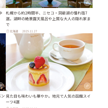
中
札幌から約2時間半、ニセコ・洞爺湖の憧れ宿7
選。湖畔の絶景露天風呂や上質な大人の隠れ家ま
で
北海道
2025.11.27
ベン
見た目も味わいも華やか。地元で人気の函館スイ
ーツ4選