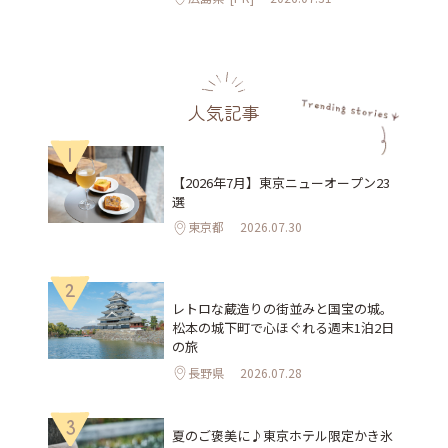
人気記事
1
【2026年7月】東京ニューオープン23
選
東京都
2026.07.30
2
レトロな蔵造りの街並みと国宝の城。
松本の城下町で心ほぐれる週末1泊2日
の旅
長野県
2026.07.28
3
夏のご褒美に♪東京ホテル限定かき氷