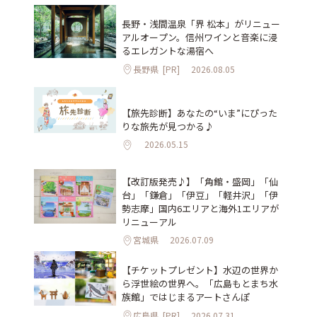
長野・浅間温泉「界 松本」がリニュー
アルオープン。信州ワインと音楽に浸
るエレガントな湯宿へ
長野県
[PR]
2026.08.05
【旅先診断】あなたの“いま”にぴった
りな旅先が見つかる♪
2026.05.15
【改訂版発売♪】「角館・盛岡」「仙
台」「鎌倉」「伊豆」「軽井沢」「伊
勢志摩」国内6エリアと海外1エリアが
リニューアル
宮城県
2026.07.09
【チケットプレゼント】水辺の世界か
ら浮世絵の世界へ。「広島もとまち水
族館」ではじまるアートさんぽ
広島県
[PR]
2026.07.31