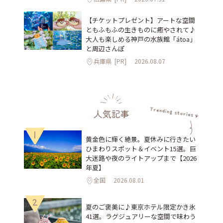
【チケットプレゼント】アートな空間
ともふもふの生きものに癒やされて♪
大人も楽しめる神戸の水族館「átoa」
と周辺さんぽ
兵庫県
[PR]
2026.08.07
人気記事
1
黄金色に輝く絶景。夏休みに行きたい
ひまわりスポット＆イベント15選。巨
大迷路や夜のライトアップまで【2026
年夏】
全国
2026.08.01
2
夏のご褒美に♪東京ホテル限定かき氷
41選。ラグジュアリーな空間で味わう