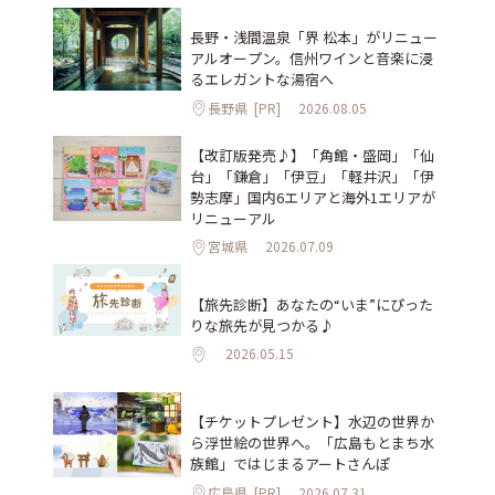
長野・浅間温泉「界 松本」がリニュー
アルオープン。信州ワインと音楽に浸
るエレガントな湯宿へ
長野県
[PR]
2026.08.05
【改訂版発売♪】「角館・盛岡」「仙
台」「鎌倉」「伊豆」「軽井沢」「伊
勢志摩」国内6エリアと海外1エリアが
リニューアル
宮城県
2026.07.09
【旅先診断】あなたの“いま”にぴった
りな旅先が見つかる♪
2026.05.15
【チケットプレゼント】水辺の世界か
ら浮世絵の世界へ。「広島もとまち水
族館」ではじまるアートさんぽ
広島県
[PR]
2026.07.31