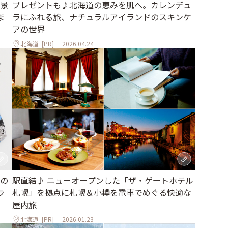
景
プレゼントも♪北海道の恵みを肌へ。カレンデュ
ま
ラにふれる旅、ナチュラルアイランドのスキンケ
アの世界
北海道
[PR]
2026.04.24
の
駅直結♪ ニューオープンした「ザ・ゲートホテル
ラ
札幌」を拠点に札幌＆小樽を電車でめぐる快適な
屋内旅
北海道
[PR]
2026.01.23