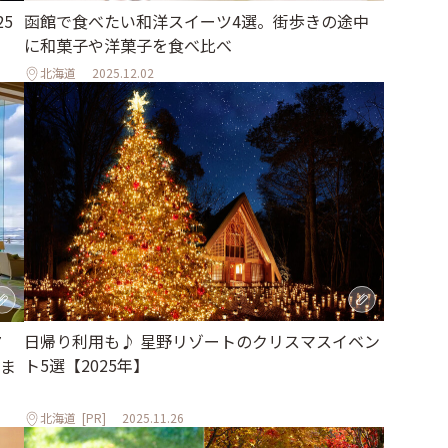
5
函館で食べたい和洋スイーツ4選。街歩きの途中
に和菓子や洋菓子を食べ比べ
北海道
2025.12.02
日帰り利用も♪ 星野リゾートのクリスマスイベン
7
ト5選【2025年】
ま
北海道
[PR]
2025.11.26