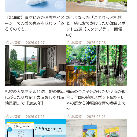
【北海道】青空に浮かぶ雲をイメ
新しくなった「ことりっぷ札幌」
ージ。てん菜の恵みを味わう「み
と一緒におでかけしたい注目スポ
るくのくも」
ット12選【スタンプラリー開催
中】
北海道
2026.07.27
北海道
2026.07.08
梅雨の今こそ出かけたい♪雨が似
札幌の人気ホテル11選。旅の拠点
合う全国の絶景スポット6選～モ
にぴったりな駅チカ＆おしゃれ＆
ネの庭から神秘的な青の参道まで
絶景宿まで【2026年】
～
北海道
2026.07.05
北海道
2026.06.21