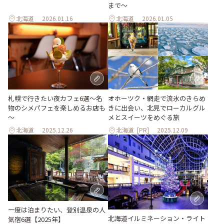
まで〜
北海道
2026.01.16
北海道
2026.01.05
札幌で行きたい夜カフェ6選～名
オホーツク・網走で流氷のきらめ
物のシメパフェを楽しめるお店も
きに出会い、北見でローカルグル
～
メとスイーツをめぐる旅
北海道
2025.12.26
北海道
[PR]
2025.12.09
一度は泊まりたい、登別温泉の人
北海道イルミネーション・ライト
気宿6選【2025年】