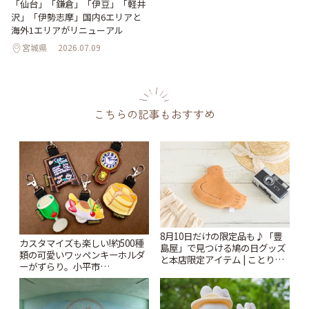
「仙台」「鎌倉」「伊豆」「軽井
沢」「伊勢志摩」国内6エリアと
海外1エリアがリニューアル
宮城県
2026.07.09
こちらの記事もおすすめ
8月10日だけの限定品も♪「豊
カスタマイズも楽しい!約500種
島屋」で見つける鳩の日グッズ
類の可愛いワッペンキーホルダ
と本店限定アイテム | ことりっ
ーがずらり。小平市
ぷ
「Kimamaya T&K」 | ことりっ
ぷ