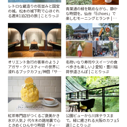
レトロな蔵造りの街並みと国宝
青葉通の緑を眺めながら、静か
の城。松本の城下町で心ほぐれ
な時間を。仙台「Echoes」で
る週末1泊2日の旅 | ことりっぷ
楽しむモーニングとランチ | こ
とりっぷ
オリエント急行の客車のよう♪
名物いなり寿司やスイーツの食
アガサ・クリスティーの世界に
べ歩きも楽しい♪愛知・豊川稲
浸れるブックカフェ/神田「サロ
荷参道さんぽ | ことりっぷ
ンクリスティ」 | ことりっぷ
紅茶専門店がつくるご褒美かき
公園ビューから川床テラスま
氷が人気♪ 代々木の路地裏で心
で。緑に癒される大阪のカフェ5
ときめくひんやり時間「ティー
選 | ことりっぷ