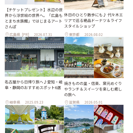
【チケットプレゼント】水辺の世
休日のひとり散歩にも♪ 代々木エ
界から浮世絵の世界へ。「広島も
リアで巡る絶品ドーナツ＆ライフ
とまち水族館」ではじまるアート
スタイルショップ
さんぽ
広島県
[PR]
2026.07.31
東京都
2026.08.02
名古屋から日帰り旅へ♪愛知・岐
焼きものの里・信楽、窯元めぐり
阜・静岡のおすすめスポット6選
やランチ＆スイーツを楽しむ癒し
の旅へ
岐阜県
2025.09.23
滋賀県
2026.05.01