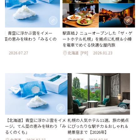
道】青空に浮かぶ雲をイメー
駅直結♪ ニューオープンした「ザ・ゲ
ん菜の恵みを味わう「みるくの
ートホテル札幌」を拠点に札幌＆小樽
を電車でめぐる快適な屋内旅
道
2026.07.27
北海道
[PR]
2026.01.23
【北海道】青空に浮かぶ雲をイメ
札幌の人気ホテル11選。旅の拠点
ージ。てん菜の恵みを味わう「み
にぴったりな駅チカ＆おしゃれ＆
るくのくも」
絶景宿まで【2026年】
北海道
2026.07.27
北海道
2026.07.05