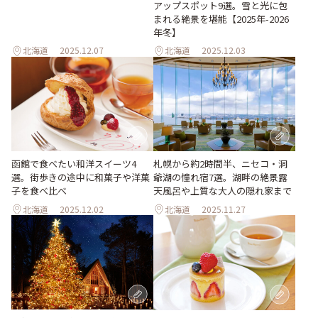
アップスポット9選。雪と光に包
まれる絶景を堪能【2025年-2026
年冬】
北海道
2025.12.07
北海道
2025.12.03
函館で食べたい和洋スイーツ4
札幌から約2時間半、ニセコ・洞
選。街歩きの途中に和菓子や洋菓
爺湖の憧れ宿7選。湖畔の絶景露
子を食べ比べ
天風呂や上質な大人の隠れ家まで
北海道
2025.12.02
北海道
2025.11.27