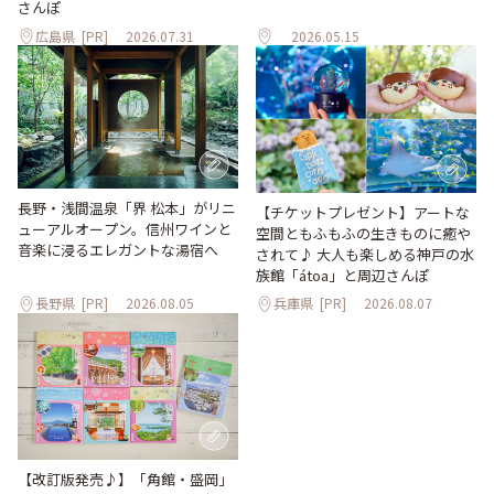
さんぽ
広島県
[PR]
2026.07.31
2026.05.15
長野・浅間温泉「界 松本」がリニ
【チケットプレゼント】アートな
ューアルオープン。信州ワインと
空間ともふもふの生きものに癒や
音楽に浸るエレガントな湯宿へ
されて♪ 大人も楽しめる神戸の水
族館「átoa」と周辺さんぽ
長野県
[PR]
2026.08.05
兵庫県
[PR]
2026.08.07
【改訂版発売♪】「角館・盛岡」