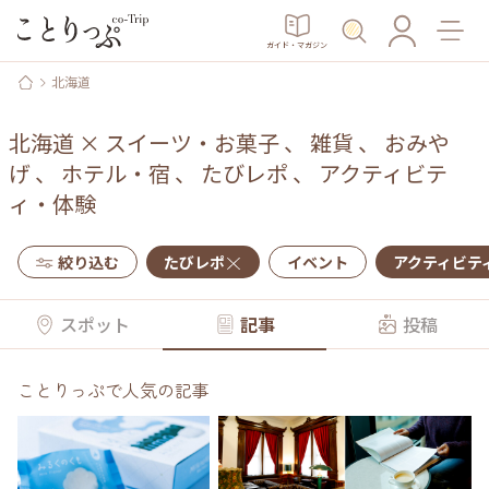
ガイド・マガジン
北海道
北海道
×
スイーツ・お菓子
、
雑貨
、
おみや
げ
、
ホテル・宿
、
たびレポ
、
アクティビテ
ィ・体験
絞り込む
たびレポ
イベント
アクティビテ
スポット
記事
投稿
ことりっぷで人気の記事