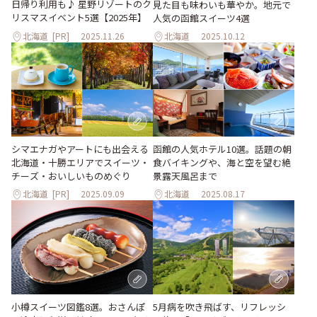
日帰り利用も♪ 星野リゾートのク
見た目も味わいも華やか。地元で
リスマスイベント5選【2025年】
人気の函館スイーツ4選
北海道
[PR]
2025.11.26
北海道
2025.10.12
函館の人気ホテル10選。話題の朝
シマエナガやアートにも出会える
食バイキングや、海と空を望む絶
北海道・十勝エリアでスイーツ・
景露天風呂まで
チーズ・おいしいものめぐり
北海道
[PR]
2025.09.09
北海道
2025.08.17
小樽スイーツ図鑑8選。おさんぽ
5月病を吹き飛ばす、リフレッシ