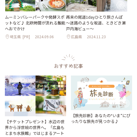
ムーミンバレーパークや発酵スポ
再来の尾道1dayひとり旅さんぽ
ットなど♪ 北欧時間が流れる飯能
～迷路のような坂道、ときどき瀬
へおでかけ
戸内海ビュー～
埼玉県
[PR]
2024.09.06
広島県
2024.11.23
おすすめ記事
【旅先診断】あなたの“いま”にぴ
ったりな旅先が見つかる♪
【チケットプレゼント】水辺の世
界から浮世絵の世界へ。「広島も
とまち水族館」ではじまるアート