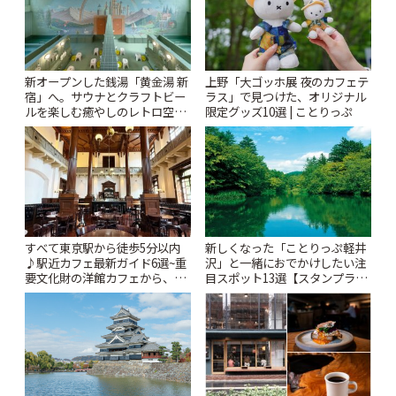
新オープンした銭湯「黄金湯 新
上野「大ゴッホ展 夜のカフェテ
宿」へ。サウナとクラフトビー
ラス」で見つけた、オリジナル
ルを楽しむ癒やしのレトロ空間
限定グッズ10選 | ことりっぷ
| ことりっぷ
すべて東京駅から徒歩5分以内
新しくなった「ことりっぷ軽井
♪駅近カフェ最新ガイド6選~重
沢」と一緒におでかけしたい注
要文化財の洋館カフェから、改
目スポット13選【スタンプラリ
札すぐのレトロ喫茶まで~ | こと
ー開催中】 | ことりっぷ
りっぷ