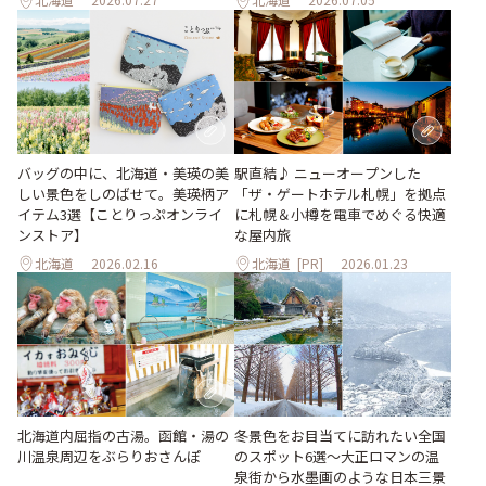
バッグの中に、北海道・美瑛の美
駅直結♪ ニューオープンした
しい景色をしのばせて。美瑛柄ア
「ザ・ゲートホテル札幌」を拠点
イテム3選【ことりっぷオンライ
に札幌＆小樽を電車でめぐる快適
ンストア】
な屋内旅
北海道
2026.02.16
北海道
[PR]
2026.01.23
北海道内屈指の古湯。函館・湯の
冬景色をお目当てに訪れたい全国
川温泉周辺をぶらりおさんぽ
のスポット6選〜大正ロマンの温
泉街から水墨画のような日本三景