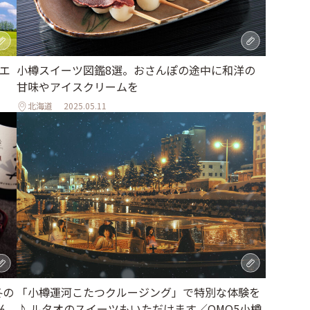
エ
小樽スイーツ図鑑8選。おさんぽの途中に和洋の
甘味やアイスクリームを
北海道
2025.05.11
「小樽運河こたつクルージング」で特別な体験を
冬の
♪ ルタオのスイーツもいただけます／OMO5小樽
ん