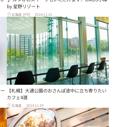
by 星野リゾート
北海道
[PR]
2024.12.25
【札幌】大通公園のおさんぽ途中に立ち寄りたい
オー
カフェ4選
北海道
2024.11.09