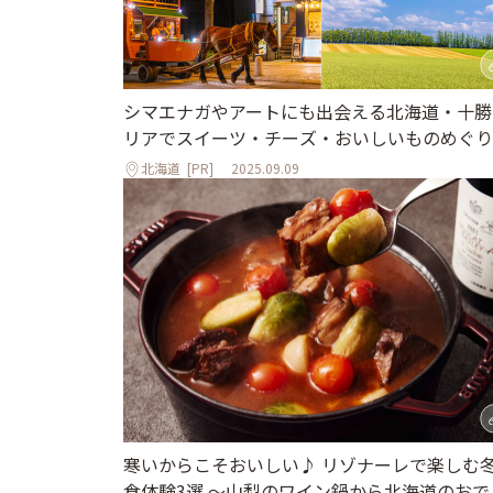
シマエナガやアートにも出会える北海道・十勝
リアでスイーツ・チーズ・おいしいものめぐり
北海道
[PR]
2025.09.09
寒いからこそおいしい♪ リゾナーレで楽しむ
食体験3選 ～山梨のワイン鍋から北海道のおで