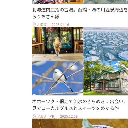
北海道内屈指の古湯。函館・湯の川温泉周辺を
らりおさんぽ
北海道
2026.01.16
オホーツク・網走で流氷のきらめきに出会い、
見でローカルグルメとスイーツをめぐる旅
北海道
[PR]
2025.12.09