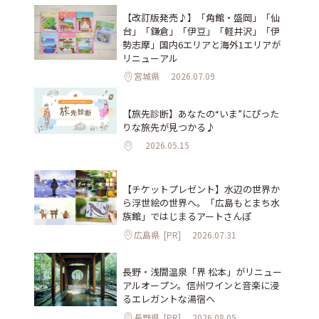
【改訂版発売♪】「角館・盛岡」「仙
台」「鎌倉」「伊豆」「軽井沢」「伊
勢志摩」国内6エリアと海外1エリアが
リニューアル
宮城県
2026.07.09
【旅先診断】あなたの“いま”にぴった
りな旅先が見つかる♪
2026.05.15
【チケットプレゼント】水辺の世界か
ら浮世絵の世界へ。「広島もとまち水
族館」ではじまるアートさんぽ
広島県
[PR]
2026.07.31
長野・浅間温泉「界 松本」がリニュー
アルオープン。信州ワインと音楽に浸
るエレガントな湯宿へ
長野県
[PR]
2026.08.05