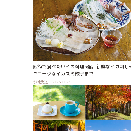
函館で食べたいイカ料理5選。新鮮なイカ刺し
ユニークなイカスミ餃子まで
北海道
2025.11.25