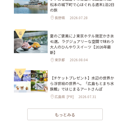
松本の城下町で心ほぐれる週末1泊2日
の旅
長野県
2026.07.28
4
夏のご褒美に♪東京ホテル限定かき氷
41選。ラグジュアリーな空間で味わう
大人のひんやりスイーツ【2026年最
新】
東京都
2026.08.04
5
【チケットプレゼント】水辺の世界か
ら浮世絵の世界へ。「広島もとまち水
族館」ではじまるアートさんぽ
広島県
[PR]
2026.07.31
もっとみる