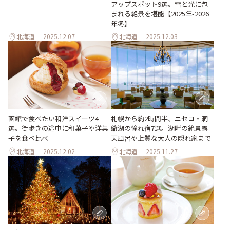
アップスポット9選。雪と光に包
まれる絶景を堪能【2025年-2026
年冬】
北海道
2025.12.07
北海道
2025.12.03
函館で食べたい和洋スイーツ4
札幌から約2時間半、ニセコ・洞
選。街歩きの途中に和菓子や洋菓
爺湖の憧れ宿7選。湖畔の絶景露
子を食べ比べ
天風呂や上質な大人の隠れ家まで
北海道
2025.12.02
北海道
2025.11.27