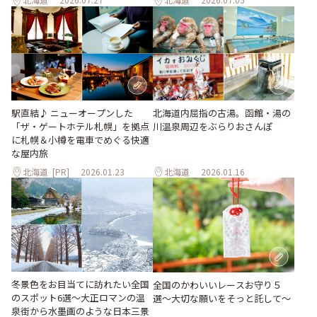
北海道内屈指の古湯。函館・湯の
駅直結♪ ニューオープンした
川温泉周辺をぶらりおさんぽ
「ザ・ゲートホテル札幌」を拠点
に札幌＆小樽を電車でめぐる快適
な屋内旅
北海道
[PR]
2026.01.23
北海道
2026.01.16
冬景色をお目当てに訪れたい全国
全国のかわいいレースお守り５
のスポット6選〜大正ロマンの温
選〜大切な願いをそっと託して〜
泉街から水墨画のような日本三景