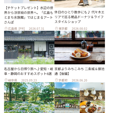
【チケットプレゼント】水辺の世
休日のひとり散歩にも♪ 代々木エ
界から浮世絵の世界へ。「広島も
リアで巡る絶品ドーナツ＆ライフ
とまち水族館」ではじまるアート
スタイルショップ
さんぽ
広島県
[PR]
2026.07.31
東京都
2026.08.02
名古屋から日帰り旅へ♪愛知・岐
京都よりみちこみち 二条城＆御池
阜・静岡のおすすめスポット6選
通【後編】
岐阜県
2025.09.23
京都府
2026.06.20