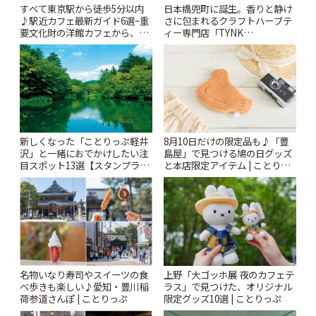
すべて東京駅から徒歩5分以内
日本橋兜町に誕生。香りと静け
♪駅近カフェ最新ガイド6選~重
さに包まれるクラフトハーブテ
要文化財の洋館カフェから、改
ィー専門店「TYNK
札すぐのレトロ喫茶まで~ | こと
Kabutocho」 | ことりっぷ
りっぷ
新しくなった「ことりっぷ軽井
8月10日だけの限定品も♪「豊
沢」と一緒におでかけしたい注
島屋」で見つける鳩の日グッズ
目スポット13選【スタンプラリ
と本店限定アイテム | ことりっ
ー開催中】 | ことりっぷ
ぷ
名物いなり寿司やスイーツの食
上野「大ゴッホ展 夜のカフェテ
べ歩きも楽しい♪愛知・豊川稲
ラス」で見つけた、オリジナル
荷参道さんぽ | ことりっぷ
限定グッズ10選 | ことりっぷ