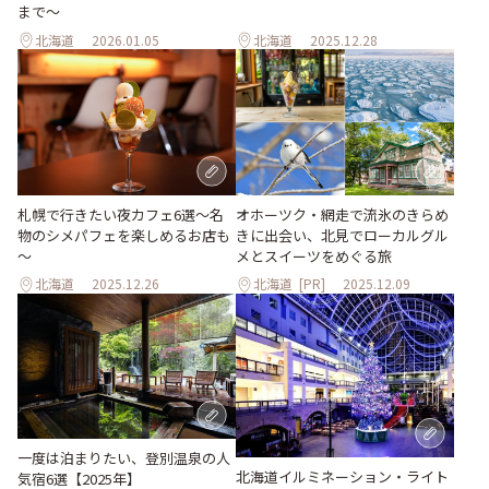
まで〜
北海道
2026.01.05
北海道
2025.12.28
札幌で行きたい夜カフェ6選～名
オホーツク・網走で流氷のきらめ
物のシメパフェを楽しめるお店も
きに出会い、北見でローカルグル
～
メとスイーツをめぐる旅
北海道
2025.12.26
北海道
[PR]
2025.12.09
一度は泊まりたい、登別温泉の人
北海道イルミネーション・ライト
気宿6選【2025年】