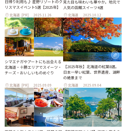
日帰り利用も♪ 星野リゾートのク
見た目も味わいも華やか。地元で
リスマスイベント5選【2025年】
人気の函館スイーツ4選
北海道
[PR]
2025.11.26
北海道
2025.10.12
シマエナガやアートにも出会える
【2025年秋】北海道の紅葉8選。
北海道・十勝エリアでスイーツ・
日本一早い紅葉、世界遺産、湖畔
チーズ・おいしいものめぐり
の絶景まで
北海道
[PR]
2025.09.09
北海道
2025.09.04