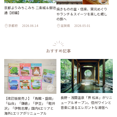
京都よりみちこみち 二条城＆御池
焼きものの里・信楽、窯元めぐり
通【前編】
やランチ＆スイーツを楽しむ癒し
の旅へ
京都府
2026.06.14
滋賀県
2026.05.01
おすすめ記事
長野・浅間温泉「界 松本」がリニ
【改訂版発売♪】「角館・盛岡」
ューアルオープン。信州ワインと
「仙台」「鎌倉」「伊豆」「軽井
音楽に浸るエレガントな湯宿へ
沢」「伊勢志摩」国内6エリアと
海外1エリアがリニューアル