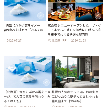
道】青空に浮かぶ雲をイメー
駅直結♪ ニューオープンした「ザ・ゲ
ん菜の恵みを味わう「みるくの
ートホテル札幌」を拠点に札幌＆小樽
を電車でめぐる快適な屋内旅
道
2026.07.27
北海道
[PR]
2026.01.23
【北海道】青空に浮かぶ雲をイメ
札幌の人気ホテル11選。旅の拠点
ージ。てん菜の恵みを味わう「み
にぴったりな駅チカ＆おしゃれ＆
るくのくも」
絶景宿まで【2026年】
北海道
2026.07.27
北海道
2026.07.05