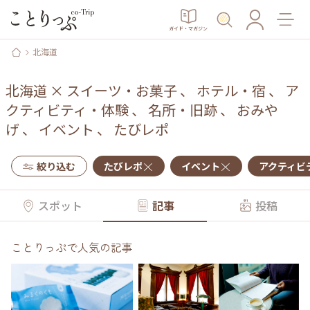
ガイド・マガジン
北海道
北海道
×
スイーツ・お菓子
、
ホテル・宿
、
ア
クティビティ・体験
、
名所・旧跡
、
おみや
げ
、
イベント
、
たびレポ
絞り込む
たびレポ
イベント
アクティビ
スポット
記事
投稿
ことりっぷで人気の記事