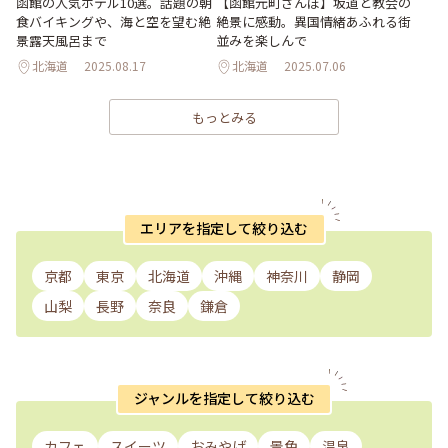
函館の人気ホテル10選。話題の朝
【函館元町さんぽ】坂道と教会の
食バイキングや、海と空を望む絶
絶景に感動。異国情緒あふれる街
景露天風呂まで
並みを楽しんで
北海道
2025.08.17
北海道
2025.07.06
もっとみる
エリアを指定して絞り込む
京都
東京
北海道
沖縄
神奈川
静岡
山梨
長野
奈良
鎌倉
ジャンルを指定して絞り込む
カフェ
スイーツ
おみやげ
景色
温泉