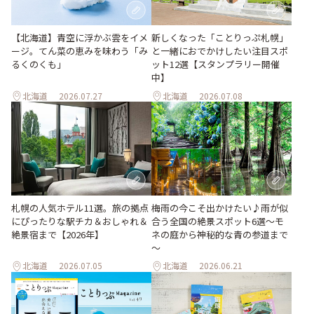
【北海道】青空に浮かぶ雲をイメ
新しくなった「ことりっぷ札幌」
ージ。てん菜の恵みを味わう「み
と一緒におでかけしたい注目スポ
るくのくも」
ット12選【スタンプラリー開催
中】
北海道
2026.07.27
北海道
2026.07.08
梅雨の今こそ出かけたい♪雨が似
札幌の人気ホテル11選。旅の拠点
合う全国の絶景スポット6選～モ
にぴったりな駅チカ＆おしゃれ＆
ネの庭から神秘的な青の参道まで
絶景宿まで【2026年】
～
北海道
2026.07.05
北海道
2026.06.21