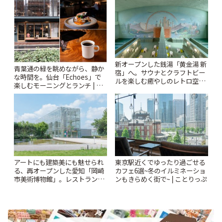
新オープンした銭湯「黄金湯 新
青葉通の緑を眺めながら、静か
宿」へ。サウナとクラフトビー
な時間を。仙台「Echoes」で
ルを楽しむ癒やしのレトロ空間
楽しむモーニングとランチ | こ
| ことりっぷ
とりっぷ
アートにも建築美にも魅せられ
東京駅近くでゆったり過ごせる
る、再オープンした愛知「岡崎
カフェ6選~冬のイルミネーショ
市美術博物館」。レストランや
ンもきらめく街で~ | ことりっぷ
ショップも充実 | ことりっぷ