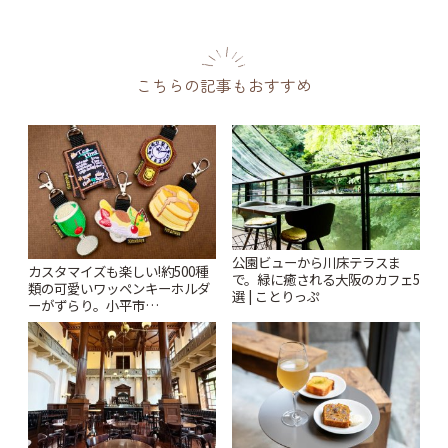
こちらの記事もおすすめ
公園ビューから川床テラスま
カスタマイズも楽しい!約500種
で。緑に癒される大阪のカフェ5
類の可愛いワッペンキーホルダ
選 | ことりっぷ
ーがずらり。小平市
「Kimamaya T&K」 | ことりっ
ぷ