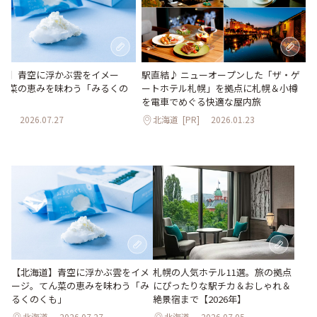
道】青空に浮かぶ雲をイメー
駅直結♪ ニューオープンした「ザ・ゲ
ん菜の恵みを味わう「みるくの
ートホテル札幌」を拠点に札幌＆小樽
を電車でめぐる快適な屋内旅
道
2026.07.27
北海道
[PR]
2026.01.23
【北海道】青空に浮かぶ雲をイメ
札幌の人気ホテル11選。旅の拠点
ージ。てん菜の恵みを味わう「み
にぴったりな駅チカ＆おしゃれ＆
るくのくも」
絶景宿まで【2026年】
北海道
2026.07.27
北海道
2026.07.05