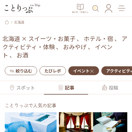
ガイド・マガジン
北海道
北海道
×
スイーツ・お菓子
、
ホテル・宿
、
ア
クティビティ・体験
、
おみやげ
、
イベン
ト
、
お酒
絞り込む
たびレポ
イベント
アクティビテ
スポット
記事
投稿
ことりっぷで人気の記事