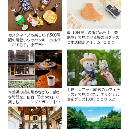
8月10日だけの限定品も♪「豊
カスタマイズも楽しい!約500種
島屋」で見つける鳩の日グッズ
類の可愛いワッペンキーホルダ
と本店限定アイテム | ことりっ
ーがずらり。小平市
ぷ
「Kimamaya T&K」 | ことりっ
ぷ
上野「大ゴッホ展 夜のカフェテ
青葉通の緑を眺めながら、静か
ラス」で見つけた、オリジナル
な時間を。仙台「Echoes」で
限定グッズ10選 | ことりっぷ
楽しむモーニングとランチ | こ
とりっぷ