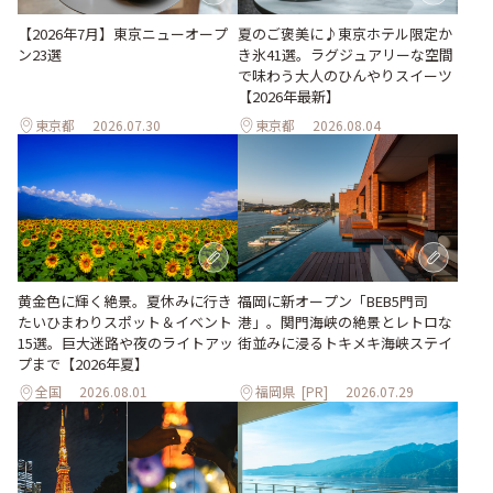
【2026年7月】東京ニューオープ
夏のご褒美に♪東京ホテル限定か
ン23選
き氷41選。ラグジュアリーな空間
で味わう大人のひんやりスイーツ
【2026年最新】
東京都
2026.07.30
東京都
2026.08.04
黄金色に輝く絶景。夏休みに行き
福岡に新オープン「BEB5門司
たいひまわりスポット＆イベント
港」。関門海峡の絶景とレトロな
15選。巨大迷路や夜のライトアッ
街並みに浸るトキメキ海峡ステイ
プまで【2026年夏】
全国
2026.08.01
福岡県
[PR]
2026.07.29