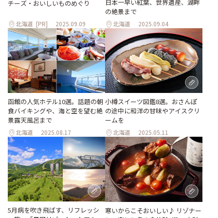
日本一早い紅葉、世界遺産、湖畔
チーズ・おいしいものめぐり
の絶景まで
北海道
[PR]
2025.09.09
北海道
2025.09.04
函館の人気ホテル10選。話題の朝
小樽スイーツ図鑑8選。おさんぽ
食バイキングや、海と空を望む絶
の途中に和洋の甘味やアイスクリ
景露天風呂まで
ームを
北海道
2025.08.17
北海道
2025.05.11
5月病を吹き飛ばす、リフレッシ
寒いからこそおいしい♪ リゾナー