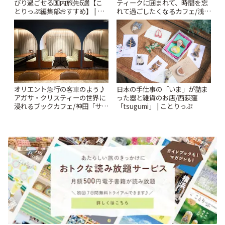
びり過ごせる国内旅先6選【こ
ティークに囲まれて、時間を忘
とりっぷ編集部おすすめ】 | こ
れて過ごしたくなるカフェ/浅草
とりっぷ
「annorum cafe」 | ことりっぷ
オリエント急行の客車のよう♪
日本の手仕事の「いま」が詰ま
アガサ・クリスティーの世界に
った器と雑貨のお店/西荻窪
浸れるブックカフェ/神田「サロ
「tsugumi」 | ことりっぷ
ンクリスティ」 | ことりっぷ