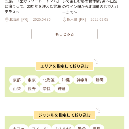
ュ旅。「星野リゾート トマム」
レで楽しむ冬の食体験3選 ～山梨
に泊まって、20周年を迎えた雲海
のワイン鍋から北海道のおでんバ
テラスへ
ーまで～
北海道
[PR]
2025.04.30
栃木県
[PR]
2025.02.05
もっとみる
エリアを指定して絞り込む
京都
東京
北海道
沖縄
神奈川
静岡
山梨
長野
奈良
鎌倉
ジャンルを指定して絞り込む
カフェ
スイーツ
おみやげ
景色
温泉