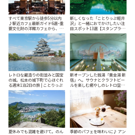
すべて東京駅から徒歩5分以内
新しくなった「ことりっぷ軽井
♪駅近カフェ最新ガイド6選~重
沢」と一緒におでかけしたい注
要文化財の洋館カフェから、改
目スポット13選【スタンプラリ
札すぐのレトロ喫茶まで~ | こと
ー開催中】 | ことりっぷ
りっぷ
レトロな蔵造りの街並みと国宝
新オープンした銭湯「黄金湯 新
の城。松本の城下町で心ほぐれ
宿」へ。サウナとクラフトビー
る週末1泊2日の旅 | ことりっぷ
ルを楽しむ癒やしのレトロ空間
| ことりっぷ
夏休みでも混雑を避けて。のん
季節のパフェを味わいに♪ アン