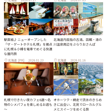
北海道内屈指の古湯。函館・湯の
駅直結♪ ニューオープンした
川温泉周辺をぶらりおさんぽ
「ザ・ゲートホテル札幌」を拠点
に札幌＆小樽を電車でめぐる快適
な屋内旅
北海道
[PR]
2026.01.23
北海道
2026.01.16
札幌で行きたい夜カフェ6選～名
オホーツク・網走で流氷のきらめ
物のシメパフェを楽しめるお店も
きに出会い、北見でローカルグル
～
メとスイーツをめぐる旅