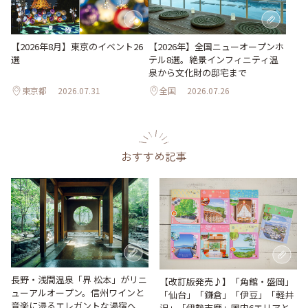
【2026年8月】東京のイベント26
【2026年】全国ニューオープンホ
選
テル8選。絶景インフィニティ温
泉から文化財の邸宅まで
東京都
2026.07.31
全国
2026.07.26
おすすめ記事
長野・浅間温泉「界 松本」がリニ
【改訂版発売♪】「角館・盛岡」
ューアルオープン。信州ワインと
「仙台」「鎌倉」「伊豆」「軽井
音楽に浸るエレガントな湯宿へ
沢」「伊勢志摩」国内6エリアと