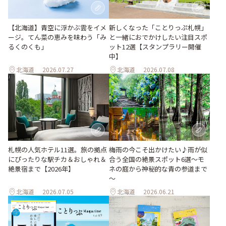
【北海道】青空に浮かぶ雲をイメ
新しくなった「ことりっぷ札幌」
ージ。てん菜の恵みを味わう「み
と一緒におでかけしたい注目スポ
るくのくも」
ット12選【スタンプラリー開催
中】
北海道
2026.07.27
北海道
2026.07.08
梅雨の今こそ出かけたい♪雨が似
札幌の人気ホテル11選。旅の拠点
合う全国の絶景スポット6選～モ
にぴったりな駅チカ＆おしゃれ＆
ネの庭から神秘的な青の参道まで
絶景宿まで【2026年】
～
北海道
2026.07.05
北海道
2026.06.21