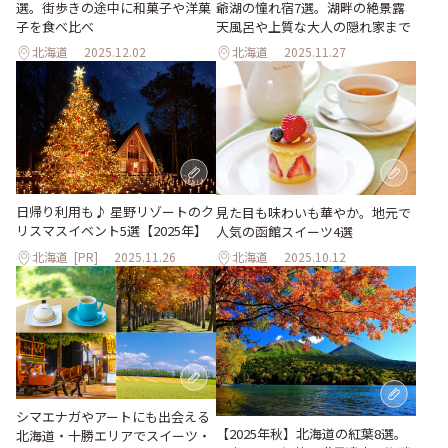
選。街歩きの途中に和菓子や洋菓
爺湖の憧れ宿7選。湖畔の絶景露
子を食べ比べ
天風呂や上質な大人の隠れ家まで
北海道
2025.12.02
北海道
2025.11.27
日帰り利用も♪ 星野リゾートのク
見た目も味わいも華やか。地元で
リスマスイベント5選【2025年】
人気の函館スイーツ4選
北海道
[PR]
2025.11.26
北海道
2025.10.12
シマエナガやアートにも出会える
【2025年秋】北海道の紅葉8選。
北海道・十勝エリアでスイーツ・