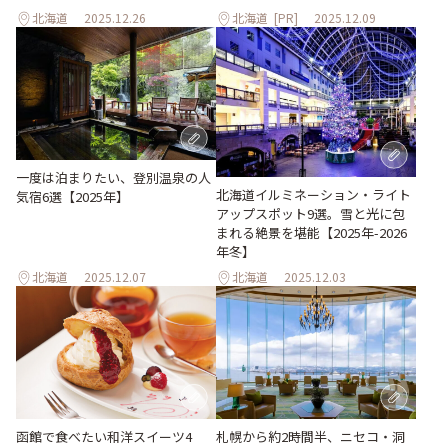
北海道
2025.12.26
北海道
[PR]
2025.12.09
一度は泊まりたい、登別温泉の人
北海道イルミネーション・ライト
気宿6選【2025年】
アップスポット9選。雪と光に包
まれる絶景を堪能【2025年-2026
年冬】
北海道
2025.12.07
北海道
2025.12.03
函館で食べたい和洋スイーツ4
札幌から約2時間半、ニセコ・洞