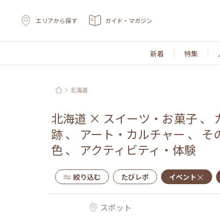
エリアから探す
ガイド・マガジン
新着
特集
北海道
北海道
×
スイーツ・お菓子
、
跡
、
アート・カルチャー
、
そ
色
、
アクティビティ・体験
絞り込む
たびレポ
イベント
スポット