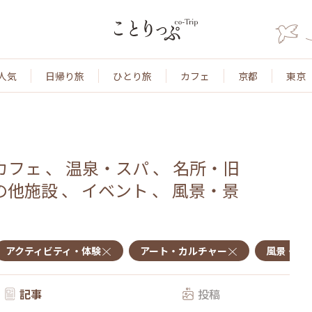
人気
日帰り旅
ひとり旅
カフェ
京都
東京
カフェ
、
温泉・スパ
、
名所・旧
の他施設
、
イベント
、
風景・景
アクティビティ・体験
アート・カルチャー
風景・景
記事
投稿