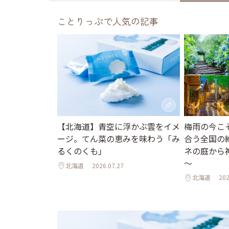
ことりっぷで人気の記事
梅雨の今こ
【北海道】青空に浮かぶ雲をイメ
合う全国の
ージ。てん菜の恵みを味わう「み
ネの庭から
るくのくも」
～
北海道
2026.07.27
北海道
202