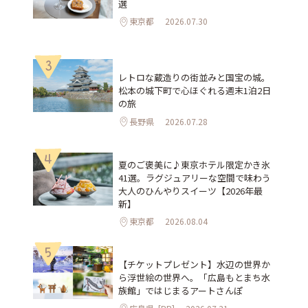
選
東京都
2026.07.30
3
レトロな蔵造りの街並みと国宝の城。
松本の城下町で心ほぐれる週末1泊2日
の旅
長野県
2026.07.28
4
夏のご褒美に♪東京ホテル限定かき氷
41選。ラグジュアリーな空間で味わう
大人のひんやりスイーツ【2026年最
新】
東京都
2026.08.04
5
【チケットプレゼント】水辺の世界か
ら浮世絵の世界へ。「広島もとまち水
族館」ではじまるアートさんぽ