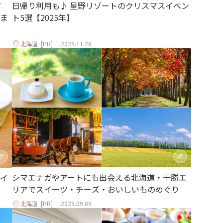
日帰り利用も♪ 星野リゾートのクリスマスイベン
7
ト5選【2025年】
ま
北海道
[PR]
2025.11.26
シマエナガやアートにも出会える北海道・十勝エ
イ
リアでスイーツ・チーズ・おいしいものめぐり
北海道
[PR]
2025.09.09