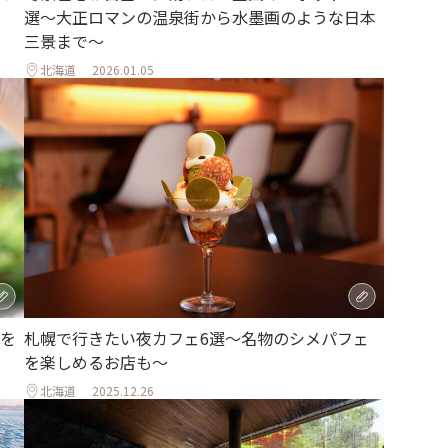
選〜大正ロマンの温泉街から水墨画のような日本
三景まで〜
北海道
2026.01.05
を
札幌で行きたい夜カフェ6選～名物のシメパフェ
を楽しめるお店も～
北海道
2025.12.26