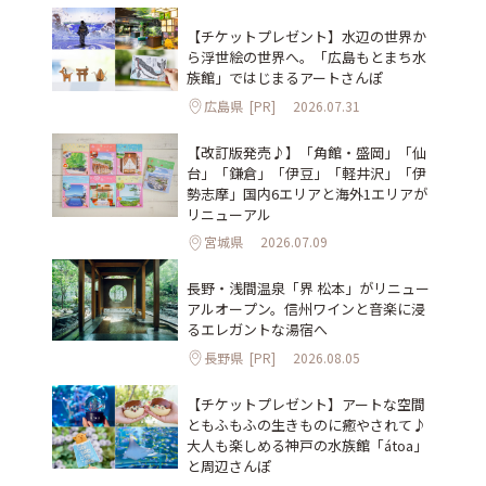
【チケットプレゼント】水辺の世界か
ら浮世絵の世界へ。「広島もとまち水
族館」ではじまるアートさんぽ
広島県
[PR]
2026.07.31
【改訂版発売♪】「角館・盛岡」「仙
台」「鎌倉」「伊豆」「軽井沢」「伊
勢志摩」国内6エリアと海外1エリアが
リニューアル
宮城県
2026.07.09
長野・浅間温泉「界 松本」がリニュー
アルオープン。信州ワインと音楽に浸
るエレガントな湯宿へ
長野県
[PR]
2026.08.05
【チケットプレゼント】アートな空間
ともふもふの生きものに癒やされて♪
大人も楽しめる神戸の水族館「átoa」
と周辺さんぽ