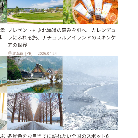
景
プレゼントも♪北海道の恵みを肌へ。カレンデュ
ま
ラにふれる旅、ナチュラルアイランドのスキンケ
アの世界
北海道
[PR]
2026.04.24
ぶ
冬景色をお目当てに訪れたい全国のスポット6