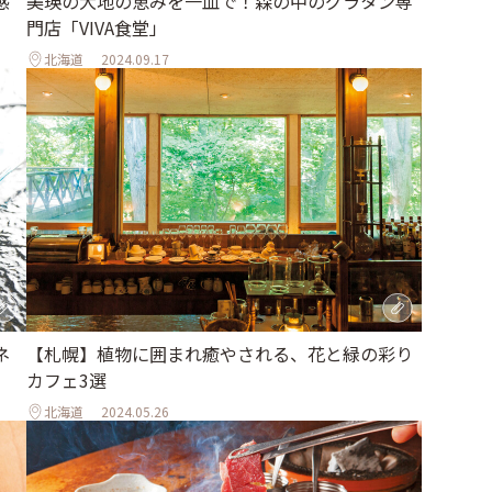
感
美瑛の大地の恵みを一皿で！森の中のグラタン専
門店「VIVA食堂」
北海道
2024.09.17
ネ
【札幌】植物に囲まれ癒やされる、花と緑の彩り
カフェ3選
北海道
2024.05.26