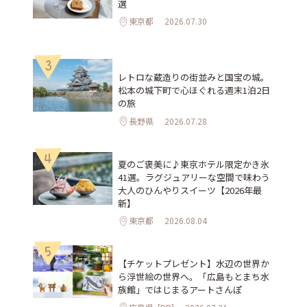
選
東京都
2026.07.30
3
レトロな蔵造りの街並みと国宝の城。
松本の城下町で心ほぐれる週末1泊2日
の旅
長野県
2026.07.28
4
夏のご褒美に♪東京ホテル限定かき氷
41選。ラグジュアリーな空間で味わう
大人のひんやりスイーツ【2026年最
新】
東京都
2026.08.04
5
【チケットプレゼント】水辺の世界か
ら浮世絵の世界へ。「広島もとまち水
族館」ではじまるアートさんぽ