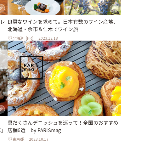
レ
良質なワインを求めて。日本有数のワイン産地、
北海道・余市＆仁木でワイン旅
北海道
[PR]
2023.12.18
具だくさんデニッシュを巡って！全国のおすすめ
ぽ」
店舗6選｜by PARISmag
東京都
2023.10.17