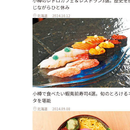
小樽のレトロカフェ＆レストラン3選。歴史を
じながらひと休み
北海道
2024.10.12
小樽で食べたい蝦夷前寿司4選。旬のとろける
タを堪能
北海道
2024.09.08