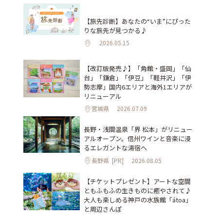
【旅先診断】あなたの“いま”にぴった
りな旅先が見つかる♪
2026.05.15
【改訂版発売♪】「角館・盛岡」「仙
台」「鎌倉」「伊豆」「軽井沢」「伊
勢志摩」国内6エリアと海外1エリアが
リニューアル
宮城県
2026.07.09
長野・浅間温泉「界 松本」がリニュー
アルオープン。信州ワインと音楽に浸
るエレガントな湯宿へ
長野県
[PR]
2026.08.05
【チケットプレゼント】アートな空間
ともふもふの生きものに癒やされて♪
大人も楽しめる神戸の水族館「átoa」
と周辺さんぽ