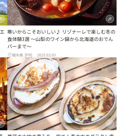
エ
寒いからこそおいしい♪ リゾナーレで楽しむ冬の
食体験3選 ～山梨のワイン鍋から北海道のおでん
バーまで～
栃木県
[PR]
2025.02.05