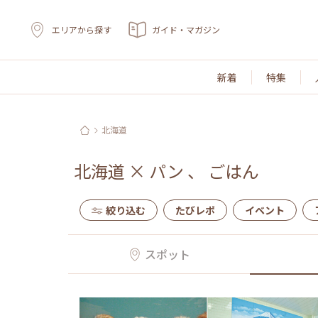
エリアから探す
ガイド・マガジン
新着
特集
北海道
北海道
×
パン
、
ごはん
絞り込む
たびレポ
イベント
スポット