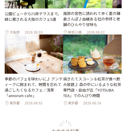
風鈴の音色に誘われて歩く夏の鎌
公園ビューから川床テラスまで。
倉さんぽ♪由緒ある社の参拝と老
緑に癒される大阪のカフェ5選
舗のひんやり甘味も
大阪府
2026.08.03
神奈川県
2026.08.02
季節のパフェを味わいに♪ アンテ
焼きたてスコーン＆紅茶が食べ飲
ィークに囲まれて、時間を忘れて
み放題♪ 森の中にいるような紅茶
過ごしたくなるカフェ／浅草
専門店・自由が丘「YOTSUBA
「annorum cafe」
TEA」でのんびり時間
東京都
2026.08.01
東京都
2026.06.16
おすすめ記事