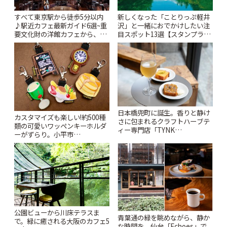
すべて東京駅から徒歩5分以内
新しくなった「ことりっぷ軽井
♪駅近カフェ最新ガイド6選~重
沢」と一緒におでかけしたい注
要文化財の洋館カフェから、改
目スポット13選【スタンプラリ
札すぐのレトロ喫茶まで~ | こと
ー開催中】 | ことりっぷ
りっぷ
日本橋兜町に誕生。香りと静け
カスタマイズも楽しい!約500種
さに包まれるクラフトハーブテ
類の可愛いワッペンキーホルダ
ィー専門店「TYNK
ーがずらり。小平市
Kabutocho」 | ことりっぷ
「Kimamaya T&K」 | ことりっ
ぷ
公園ビューから川床テラスま
青葉通の緑を眺めながら、静か
で。緑に癒される大阪のカフェ5
な時間を。仙台「Echoes」で