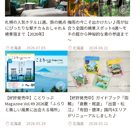
梅雨の今こそ出かけたい♪雨が似
札幌の人気ホテル11選。旅の拠点
合う全国の絶景スポット6選～モ
にぴったりな駅チカ＆おしゃれ＆
ネの庭から神秘的な青の参道まで
絶景宿まで【2026年】
～
北海道
2026.07.05
北海道
2026.06.21
【好評発売中】ガイドブック「函
【好評発売中】ことりっぷ
館」「倉敷・尾道」「出雲・松
Magazine Vol.49 2026夏「ふらり
江」「有田・唐津」国内4エリア
と美しい風景に出会える場所」
がリニューアルしました♪
北海道
2026.05.29
北海道
2026.05.21