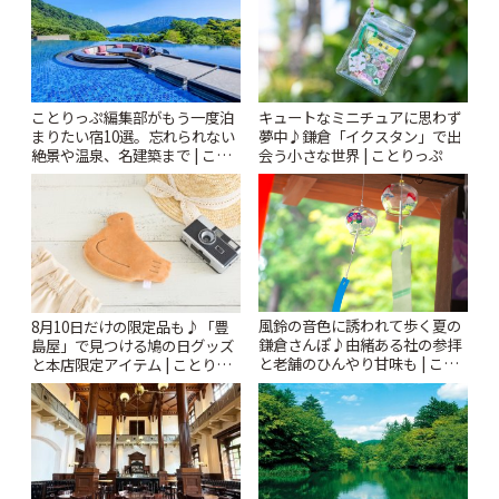
ことりっぷ編集部がもう一度泊
キュートなミニチュアに思わず
まりたい宿10選。忘れられない
夢中♪鎌倉「イクスタン」で出
絶景や温泉、名建築まで | こと
会う小さな世界 | ことりっぷ
りっぷ
風鈴の音色に誘われて歩く夏の
8月10日だけの限定品も♪「豊
鎌倉さんぽ♪由緒ある社の参拝
島屋」で見つける鳩の日グッズ
と老舗のひんやり甘味も | こと
と本店限定アイテム | ことりっ
りっぷ
ぷ