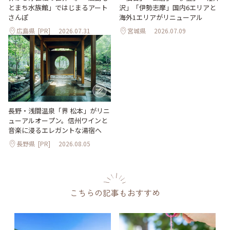
沢」「伊勢志摩」国内6エリアと
とまち水族館」ではじまるアート
海外1エリアがリニューアル
さんぽ
広島県
[PR]
2026.07.31
宮城県
2026.07.09
長野・浅間温泉「界 松本」がリニ
ューアルオープン。信州ワインと
音楽に浸るエレガントな湯宿へ
長野県
[PR]
2026.08.05
こちらの記事もおすすめ