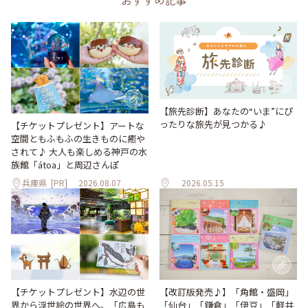
【旅先診断】あなたの“いま”にぴ
ったりな旅先が見つかる♪
【チケットプレゼント】アートな
空間ともふもふの生きものに癒や
されて♪ 大人も楽しめる神戸の水
族館「átoa」と周辺さんぽ
兵庫県
[PR]
2026.08.07
2026.05.15
【改訂版発売♪】「角館・盛岡」
【チケットプレゼント】水辺の世
「仙台」「鎌倉」「伊豆」「軽井
界から浮世絵の世界へ。「広島も