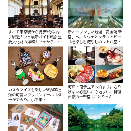
すべて東京駅から徒歩5分以内
新オープンした銭湯「黄金湯 新
♪駅近カフェ最新ガイド6選~重
宿」へ。サウナとクラフトビー
要文化財の洋館カフェから、改
ルを楽しむ癒やしのレトロ空間
札すぐのレトロ喫茶まで~ | こと
| ことりっぷ
りっぷ
河津・南伊豆でお泊まり。さり
カスタマイズも楽しい!約500種
げない心遣いが心地よい、料理
類の可愛いワッペンキーホルダ
自慢の一軒宿 | ことりっぷ
ーがずらり。小平市
「Kimamaya T&K」 | ことりっ
ぷ