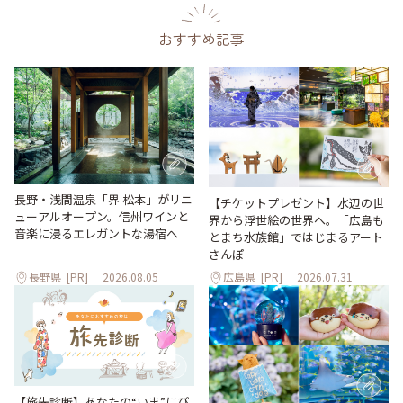
おすすめ記事
長野・浅間温泉「界 松本」がリニ
【チケットプレゼント】水辺の世
ューアルオープン。信州ワインと
界から浮世絵の世界へ。「広島も
音楽に浸るエレガントな湯宿へ
とまち水族館」ではじまるアート
さんぽ
長野県
[PR]
2026.08.05
広島県
[PR]
2026.07.31
【旅先診断】あなたの“いま”にぴ