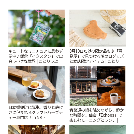
キュートなミニチュアに思わず
8月10日だけの限定品も♪「豊
夢中♪鎌倉「イクスタン」で出
島屋」で見つける鳩の日グッズ
会う小さな世界 | ことりっぷ
と本店限定アイテム | ことりっ
ぷ
日本橋兜町に誕生。香りと静け
青葉通の緑を眺めながら、静か
さに包まれるクラフトハーブテ
な時間を。仙台「Echoes」で
ィー専門店「TYNK
楽しむモーニングとランチ | こ
Kabutocho」 | ことりっぷ
とりっぷ