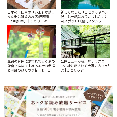
日本の手仕事の「いま」が詰ま
新しくなった「ことりっぷ軽井
った器と雑貨のお店/西荻窪
沢」と一緒におでかけしたい注
「tsugumi」 | ことりっぷ
目スポット13選【スタンプラリ
ー開催中】 | ことりっぷ
風鈴の音色に誘われて歩く夏の
公園ビューから川床テラスま
鎌倉さんぽ♪由緒ある社の参拝
で。緑に癒される大阪のカフェ5
と老舗のひんやり甘味も | こと
選 | ことりっぷ
りっぷ