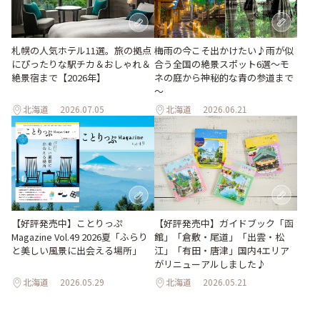
梅雨の今こそ出かけたい♪雨が似
札幌の人気ホテル11選。旅の拠点
合う全国の絶景スポット6選～モ
にぴったりな駅チカ＆おしゃれ＆
ネの庭から神秘的な青の参道まで
絶景宿まで【2026年】
～
北海道
2026.07.05
北海道
2026.06.21
【好評発売中】ガイドブック「函
【好評発売中】ことりっぷ
館」「倉敷・尾道」「出雲・松
Magazine Vol.49 2026夏「ふらり
江」「有田・唐津」国内4エリア
と美しい風景に出会える場所」
がリニューアルしました♪
北海道
2026.05.29
北海道
2026.05.21