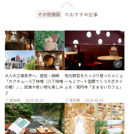
のおすすめ記事
その他施設
地元野菜をたっぷり使ったメニュ
大人の工場見学へ、愛知・岡崎
ーも♪アート空間でくつろぎタイ
「カクキュー八丁味噌（八丁味噌
ムを／高円寺「まぁるいカフェ」
の郷）」。試食や買い物も楽しみ
♪
愛知県
2026.08.03
東京都
2026.08.03