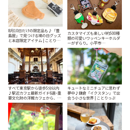
8月10日だけの限定品も♪「豊
カスタマイズも楽しい!約500種
島屋」で見つける鳩の日グッズ
類の可愛いワッペンキーホルダ
と本店限定アイテム | ことりっ
ーがずらり。小平市
ぷ
「Kimamaya T&K」 | ことりっ
ぷ
すべて東京駅から徒歩5分以内
キュートなミニチュアに思わず
♪駅近カフェ最新ガイド6選~重
夢中♪鎌倉「イクスタン」で出
要文化財の洋館カフェから、改
会う小さな世界 | ことりっぷ
札すぐのレトロ喫茶まで~ | こと
りっぷ