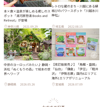
レトロな蔵のまち・川越にある縁
結びのパワースポット「川越氷川
本×食×温泉が楽しめる癒しのス
神社」
ポット「湯河原惣湯 Books and
Retreat」が登場
神奈川県
2021.09.29
埼玉県
2022.08.15
【改訂版発売♪】「角館・盛岡」
中世のヨーロッパみたい♪ 静岡・
「仙台」「鎌倉」「伊豆」「軽井
浜松「ぬくもりの森」で絵本の世
沢」「伊勢志摩」国内6エリアと
界へワープ
海外1エリアがリニューアル
静岡県
2026.05.26
宮城県
2026.07.09