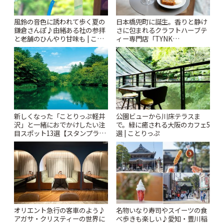
風鈴の音色に誘われて歩く夏の
日本橋兜町に誕生。香りと静け
鎌倉さんぽ♪由緒ある社の参拝
さに包まれるクラフトハーブテ
と老舗のひんやり甘味も | こと
ィー専門店「TYNK
りっぷ
Kabutocho」 | ことりっぷ
新しくなった「ことりっぷ軽井
公園ビューから川床テラスま
沢」と一緒におでかけしたい注
で。緑に癒される大阪のカフェ5
目スポット13選【スタンプラリ
選 | ことりっぷ
ー開催中】 | ことりっぷ
オリエント急行の客車のよう♪
名物いなり寿司やスイーツの食
アガサ・クリスティーの世界に
べ歩きも楽しい♪愛知・豊川稲