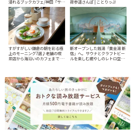
浸れるブックカフェ/神田「サロ
荷参道さんぽ | ことりっぷ
ンクリスティ」 | ことりっぷ
すがすがしい鎌倉の朝を彩る極
新オープンした銭湯「黄金湯 新
上のモーニング7選♪老舗の喫
宿」へ。サウナとクラフトビー
茶店から海沿いのカフェまで |
ルを楽しむ癒やしのレトロ空間
ことりっぷ
| ことりっぷ