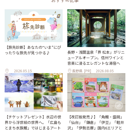
おすすめ記事
【旅先診断】あなたの“いま”にぴ
長野・浅間温泉「界 松本」がリニ
ったりな旅先が見つかる♪
ューアルオープン。信州ワインと
音楽に浸るエレガントな湯宿へ
2026.05.15
長野県
[PR]
2026.08.05
【改訂版発売♪】「角館・盛岡」
【チケットプレゼント】水辺の世
「仙台」「鎌倉」「伊豆」「軽井
界から浮世絵の世界へ。「広島も
沢」「伊勢志摩」国内6エリアと
とまち水族館」ではじまるアート