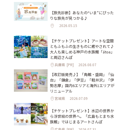
【旅先診断】あなたの“いま”にぴった
りな旅先が見つかる♪
2026.05.15
【チケットプレゼント】アートな空間
ともふもふの生きものに癒やされて♪
大人も楽しめる神戸の水族館「átoa」
と周辺さんぽ
兵庫県
[PR]
2026.08.07
【改訂版発売♪】「角館・盛岡」「仙
台」「鎌倉」「伊豆」「軽井沢」「伊
勢志摩」国内6エリアと海外1エリアが
リニューアル
宮城県
2026.07.09
【チケットプレゼント】水辺の世界か
ら浮世絵の世界へ。「広島もとまち水
族館」ではじまるアートさんぽ
広島県
[PR]
2026.07.31