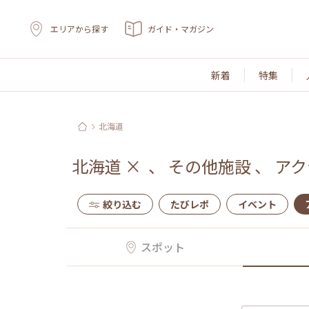
エリアから探す
ガイド・マガジン
新着
特集
北海道
北海道
×
、
その他施設
、
アク
絞り込む
たびレポ
イベント
スポット