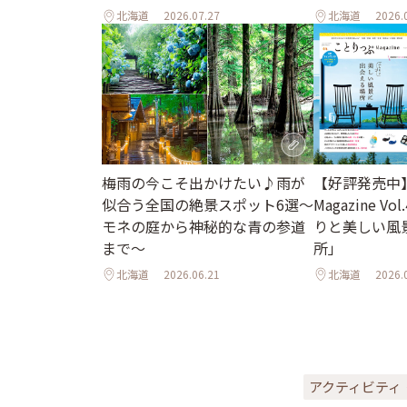
北海道
2026.07.27
北海道
2026.
梅雨の今こそ出かけたい♪雨が
【好評発売中
似合う全国の絶景スポット6選～
Magazine Vo
モネの庭から神秘的な青の参道
りと美しい風
まで～
所」
北海道
2026.06.21
北海道
2026.
アクティビティ