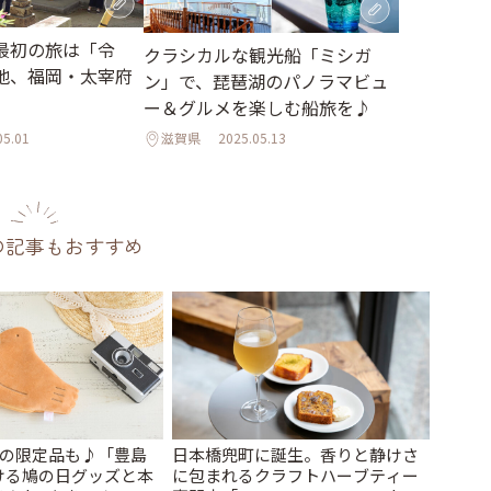
最初の旅は「令
クラシカルな観光船「ミシガ
地、福岡・太宰府
ン」で、琵琶湖のパノラマビュ
ー＆グルメを楽しむ船旅を♪
05.01
滋賀県
2025.05.13
の記事もおすすめ
けの限定品も♪「豊島
日本橋兜町に誕生。香りと静けさ
ける鳩の日グッズと本
に包まれるクラフトハーブティー