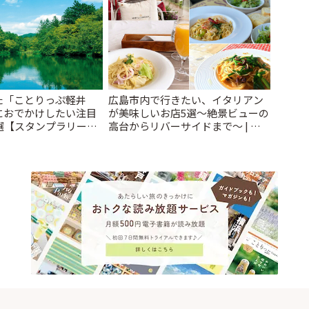
た「ことりっぷ軽井
広島市内で行きたい、イタリアン
におでかけしたい注目
が美味しいお店5選〜絶景ビューの
選【スタンプラリー開
高台からリバーサイドまで〜 | こ
とりっぷ
とりっぷ