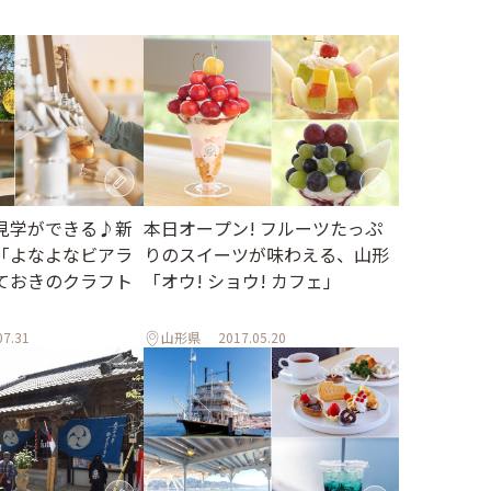
見学ができる♪新
本日オープン! フルーツたっぷ
「よなよなビアラ
りのスイーツが味わえる、山形
ておきのクラフト
「オウ! ショウ! カフェ」
07.31
山形県
2017.05.20