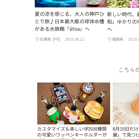
夏の涼を感じる、大人の神戸ひ
新しい時代、
とり旅♪日本最大級の球体水槽
和」ゆかりの
がある水族館「átoa」へ
へ
兵庫県
[PR]
2025.08.12
福岡県
2019.
こちら
カスタマイズも楽しい!約500種類
8月10日だ
の可愛いワッペンキーホルダーが
屋」で見つ