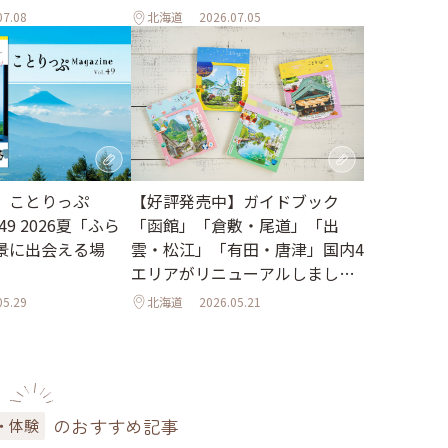
07.08
北海道
2026.07.05
【好評発売中】ガイドブック
】ことりっぷ
「函館」「倉敷・尾道」「出
l.49 2026夏「ふら
雲・松江」「有田・唐津」国内4
景に出会える場
エリアがリニューアルしました
♪
05.29
北海道
2026.05.21
のおすすめ記事
・体験