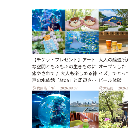
大人の醸造所
【チケットプレゼント】アート
オープンした
な空間ともふもふの生きものに
イズ」でとっ
癒やされて♪ 大人も楽しめる神
ビール体験
戸の水族館「átoa」と周辺さん
ぽ
兵庫県
[PR]
2026.08.07
大阪府
2026.