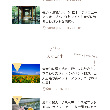
長野・浅間温泉「界 松本」がリニュー
アルオープン。信州ワインと音楽に浸
るエレガントな湯宿へ
長野県
[PR]
2026.08.05
人気記事
1
黄金色に輝く絶景。夏休みに行きたい
ひまわりスポット＆イベント15選。巨
大迷路や夜のライトアップまで【2026
年夏】
全国
2026.08.01
2
夏のご褒美に♪東京ホテル限定かき氷
41選。ラグジュアリーな空間で味わう