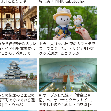
ム | ことりっぷ
専門店「TYNK Kabutocho」 | こ
とりっぷ
駅から徒歩5分以内♪駅
上野「大ゴッホ展 夜のカフェテラ
ガイド6選~重要文化
ス」で見つけた、オリジナル限定
フェから、改札すぐの
グッズ10選 | ことりっぷ
で~ | ことりっぷ
造りの街並みと国宝の
新オープンした銭湯「黄金湯 新
城下町で心ほぐれる週
宿」へ。サウナとクラフトビール
 | ことりっぷ
を楽しむ癒やしのレトロ空間 | こ
とりっぷ