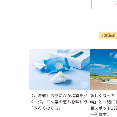
北海道
【北海道】青空に浮かぶ雲をイ
新しくなった
メージ。てん菜の恵みを味わう
幌」と一緒に
「みるくのくも」
目スポット1
ー開催中】