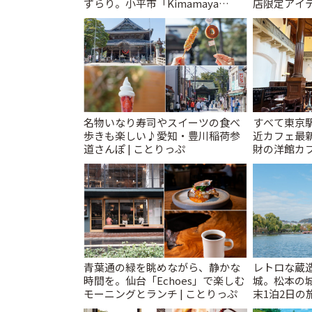
ずらり。小平市「Kimamaya
店限定アイテ
T&K」 | ことりっぷ
名物いなり寿司やスイーツの食べ
すべて東京
歩きも楽しい♪愛知・豊川稲荷参
近カフェ最新
道さんぽ | ことりっぷ
財の洋館カ
レトロ喫茶ま
青葉通の緑を眺めながら、静かな
レトロな蔵
時間を。仙台「Echoes」で楽しむ
城。松本の
モーニングとランチ | ことりっぷ
末1泊2日の旅