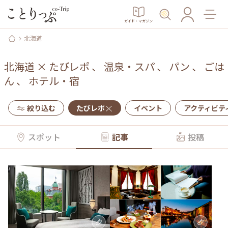
ガイド・マガジン
北海道
北海道
×
たびレポ
、
温泉・スパ
、
パン
、
ごは
ん
、
ホテル・宿
絞り込む
たびレポ
イベント
アクティビテ
スポット
記事
投稿