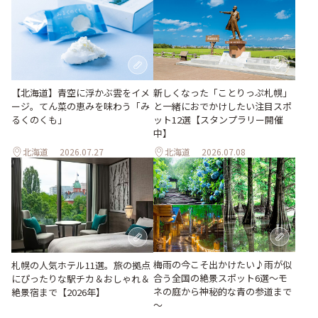
【北海道】青空に浮かぶ雲をイメ
新しくなった「ことりっぷ札幌」
ージ。てん菜の恵みを味わう「み
と一緒におでかけしたい注目スポ
るくのくも」
ット12選【スタンプラリー開催
中】
北海道
2026.07.27
北海道
2026.07.08
梅雨の今こそ出かけたい♪雨が似
札幌の人気ホテル11選。旅の拠点
合う全国の絶景スポット6選～モ
にぴったりな駅チカ＆おしゃれ＆
ネの庭から神秘的な青の参道まで
絶景宿まで【2026年】
～