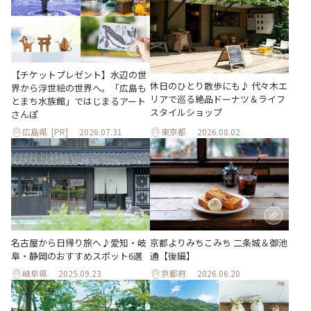
【チケットプレゼント】水辺の世
休日のひとり散歩にも♪ 代々木エ
界から浮世絵の世界へ。「広島も
リアで巡る絶品ドーナツ＆ライフ
とまち水族館」ではじまるアート
スタイルショップ
さんぽ
広島県
[PR]
2026.07.31
東京都
2026.08.02
名古屋から日帰り旅へ♪愛知・岐
京都よりみちこみち 二条城＆御池
阜・静岡のおすすめスポット6選
通【後編】
岐阜県
2025.09.23
京都府
2026.06.20