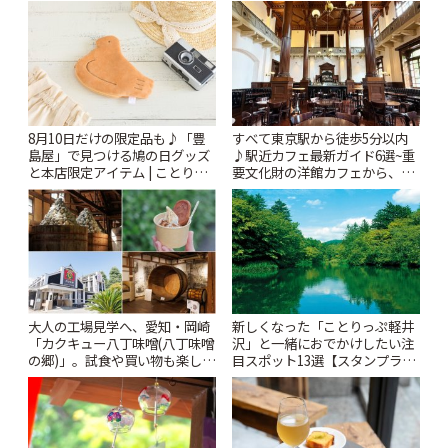
りっぷ
8月10日だけの限定品も♪「豊
すべて東京駅から徒歩5分以内
島屋」で見つける鳩の日グッズ
♪駅近カフェ最新ガイド6選~重
と本店限定アイテム | ことりっ
要文化財の洋館カフェから、改
ぷ
札すぐのレトロ喫茶まで~ | こと
りっぷ
大人の工場見学へ、愛知・岡崎
新しくなった「ことりっぷ軽井
「カクキュー八丁味噌(八丁味噌
沢」と一緒におでかけしたい注
の郷)」。試食や買い物も楽しみ
目スポット13選【スタンプラリ
♪ | ことりっぷ
ー開催中】 | ことりっぷ