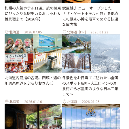
札幌の人気ホテル11選。旅の拠点
駅直結♪ ニューオープンした
にぴったりな駅チカ＆おしゃれ＆
「ザ・ゲートホテル札幌」を拠点
絶景宿まで【2026年】
に札幌＆小樽を電車でめぐる快適
な屋内旅
北海道
2026.07.05
北海道
[PR]
2026.01.23
北海道内屈指の古湯。函館・湯の
冬景色をお目当てに訪れたい全国
川温泉周辺をぶらりおさんぽ
のスポット6選〜大正ロマンの温
泉街から水墨画のような日本三景
まで〜
北海道
2026.01.16
北海道
2026.01.05