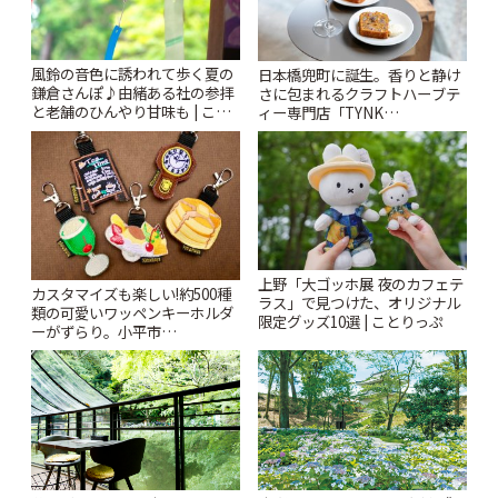
風鈴の音色に誘われて歩く夏の
日本橋兜町に誕生。香りと静け
鎌倉さんぽ♪由緒ある社の参拝
さに包まれるクラフトハーブテ
と老舗のひんやり甘味も | こと
ィー専門店「TYNK
りっぷ
Kabutocho」 | ことりっぷ
上野「大ゴッホ展 夜のカフェテ
カスタマイズも楽しい!約500種
ラス」で見つけた、オリジナル
類の可愛いワッペンキーホルダ
限定グッズ10選 | ことりっぷ
ーがずらり。小平市
「Kimamaya T&K」 | ことりっ
ぷ