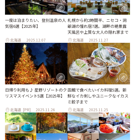
一度は泊まりたい、登別温泉の人
札幌から約2時間半、ニセコ・洞
気宿6選【2025年】
爺湖の憧れ宿7選。湖畔の絶景露
天風呂や上質な大人の隠れ家まで
北海道
2025.12.07
北海道
2025.11.27
日帰り利用も♪ 星野リゾートのク
函館で食べたいイカ料理5選。新
リスマスイベント5選【2025年】
鮮なイカ刺しやユニークなイカス
ミ餃子まで
北海道
[PR]
2025.11.26
北海道
2025.11.25