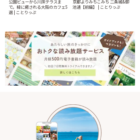
公園ビューから川床テラスま
京都よりみちこみち 二条城&御
で。緑に癒される大阪のカフェ5
池通【前編】 | ことりっぷ
選 | ことりっぷ