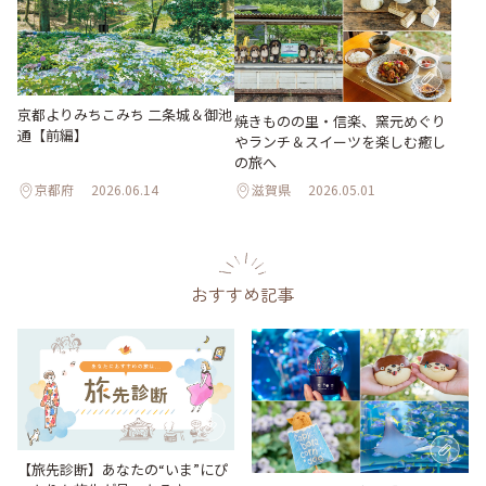
京都よりみちこみち 二条城＆御池
焼きものの里・信楽、窯元めぐり
通【前編】
やランチ＆スイーツを楽しむ癒し
の旅へ
京都府
2026.06.14
滋賀県
2026.05.01
おすすめ記事
【旅先診断】あなたの“いま”にぴ