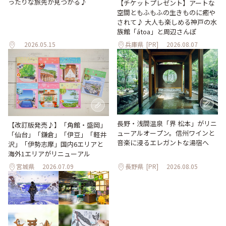
ったりな旅先が見つかる♪
【チケットプレゼント】アートな
空間ともふもふの生きものに癒や
されて♪ 大人も楽しめる神戸の水
族館「átoa」と周辺さんぽ
2026.05.15
兵庫県
[PR]
2026.08.07
長野・浅間温泉「界 松本」がリニ
【改訂版発売♪】「角館・盛岡」
ューアルオープン。信州ワインと
「仙台」「鎌倉」「伊豆」「軽井
音楽に浸るエレガントな湯宿へ
沢」「伊勢志摩」国内6エリアと
海外1エリアがリニューアル
宮城県
2026.07.09
長野県
[PR]
2026.08.05