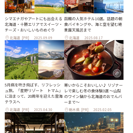
函館の人気ホテル10選。話題の朝
シマエナガやアートにも出会える
食バイキングや、海と空を望む絶
北海道・十勝エリアでスイーツ・
景露天風呂まで
チーズ・おいしいものめぐり
北海道
[PR]
2025.09.09
北海道
2025.08.17
5月病を吹き飛ばす、リフレッシ
寒いからこそおいしい♪ リゾナー
ュ旅。「星野リゾート トマム」
レで楽しむ冬の食体験3選 ～山梨
に泊まって、20周年を迎えた雲海
のワイン鍋から北海道のおでんバ
テラスへ
ーまで～
北海道
[PR]
2025.04.30
栃木県
[PR]
2025.02.05