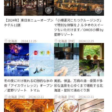
「小樽運河こたつクルージング」
【2024年】東日本ニューオープン
で特別な体験を♪ ルタオのスイー
ホテル12選
ツもいただけます／OMO5小樽 by
星野リゾート
北海道
2024.12.25
北海道
[PR]
2024.12.25
冬の夜にだけ現れる幻想的な氷の
美肌、保温、万病の湯…泉質が多
街「アイスヴィレッジ」オープン
彩な温泉を心ゆくまで堪能する北
／星野リゾート トマム
海道・登別で湯めぐり旅
北海道
[PR]
2024.12.11
北海道
[PR]
2024.12.11