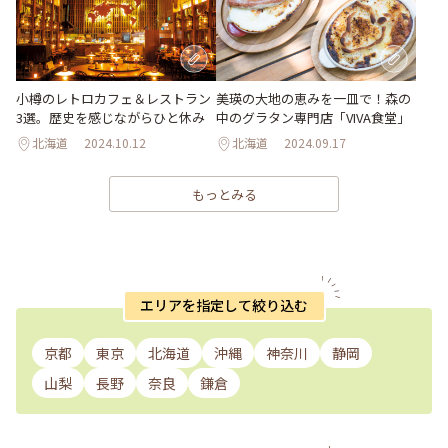
小樽のレトロカフェ＆レストラン
美瑛の大地の恵みを一皿で！森の
3選。歴史を感じながらひと休み
中のグラタン専門店「VIVA食堂」
北海道
2024.10.12
北海道
2024.09.17
もっとみる
エリアを指定して絞り込む
京都
東京
北海道
沖縄
神奈川
静岡
山梨
長野
奈良
鎌倉