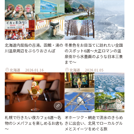
北海道内屈指の古湯。函館・湯の
冬景色をお目当てに訪れたい全国
川温泉周辺をぶらりおさんぽ
のスポット6選〜大正ロマンの温
泉街から水墨画のような日本三景
まで〜
北海道
2026.01.16
北海道
2026.01.05
札幌で行きたい夜カフェ6選～名
オホーツク・網走で流氷のきらめ
物のシメパフェを楽しめるお店も
きに出会い、北見でローカルグル
～
メとスイーツをめぐる旅