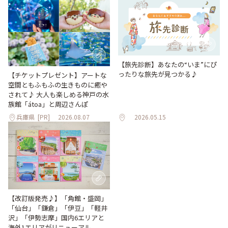
【旅先診断】あなたの“いま”にぴ
ったりな旅先が見つかる♪
【チケットプレゼント】アートな
空間ともふもふの生きものに癒や
されて♪ 大人も楽しめる神戸の水
族館「átoa」と周辺さんぽ
兵庫県
[PR]
2026.08.07
2026.05.15
【改訂版発売♪】「角館・盛岡」
「仙台」「鎌倉」「伊豆」「軽井
沢」「伊勢志摩」国内6エリアと
海外1エリアがリニューアル