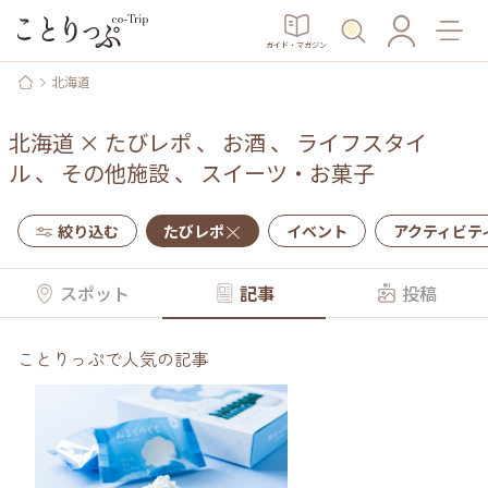
ガイド・マガジン
北海道
北海道
×
たびレポ
、
お酒
、
ライフスタイ
ル
、
その他施設
、
スイーツ・お菓子
絞り込む
たびレポ
イベント
アクティビテ
スポット
記事
投稿
ことりっぷで人気の記事