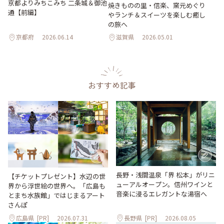
京都よりみちこみち 二条城＆御池
焼きものの里・信楽、窯元めぐり
通【前編】
やランチ＆スイーツを楽しむ癒し
の旅へ
京都府
2026.06.14
滋賀県
2026.05.01
おすすめ記事
長野・浅間温泉「界 松本」がリニ
【チケットプレゼント】水辺の世
ューアルオープン。信州ワインと
界から浮世絵の世界へ。「広島も
音楽に浸るエレガントな湯宿へ
とまち水族館」ではじまるアート
さんぽ
広島県
[PR]
2026.07.31
長野県
[PR]
2026.08.05