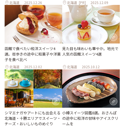
北海道
2025.12.26
北海道
[PR]
2025.12.09
函館で食べたい和洋スイーツ4
見た目も味わいも華やか。地元で
選。街歩きの途中に和菓子や洋菓
人気の函館スイーツ4選
子を食べ比べ
北海道
2025.12.02
北海道
2025.10.12
シマエナガやアートにも出会える
小樽スイーツ図鑑8選。おさんぽ
北海道・十勝エリアでスイーツ・
の途中に和洋の甘味やアイスクリ
チーズ・おいしいものめぐり
ームを