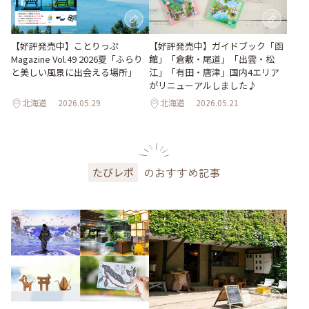
【好評発売中】ガイドブック「函
【好評発売中】ことりっぷ
館」「倉敷・尾道」「出雲・松
Magazine Vol.49 2026夏「ふらり
江」「有田・唐津」国内4エリア
と美しい風景に出会える場所」
がリニューアルしました♪
北海道
2026.05.29
北海道
2026.05.21
のおすすめ記事
たびレポ