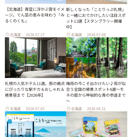
【北海道】青空に浮かぶ雲をイメ
新しくなった「ことりっぷ札幌」
ージ。てん菜の恵みを味わう「み
と一緒におでかけしたい注目スポ
るくのくも」
ット12選【スタンプラリー開催
中】
北海道
2026.07.27
北海道
2026.07.08
梅雨の今こそ出かけたい♪雨が似
札幌の人気ホテル11選。旅の拠点
合う全国の絶景スポット6選～モ
にぴったりな駅チカ＆おしゃれ＆
ネの庭から神秘的な青の参道まで
絶景宿まで【2026年】
～
北海道
2026.07.05
北海道
2026.06.21