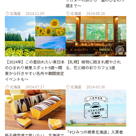
畑まで〜
北海道
2024.11.09
北海道
2024.08.26
【2024年】この夏訪れたい東日本
【札幌】植物に囲まれ癒やされ
のひまわり絶景スポット9選～関
る、花と緑の彩りカフェ3選
東から行きやすい名所や期間限定
イベントも～
北海道
2024.07.27
北海道
2024.05.26
「#ひみつの絶景北海道」入賞者
新千歳空港で買いたい、北海道で