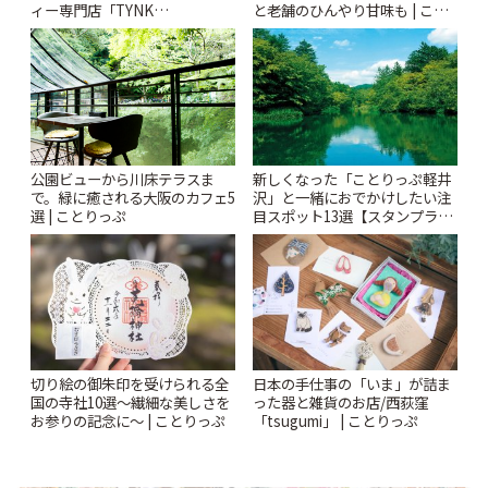
と老舗のひんやり甘味も | こと
ィー専門店「TYNK
りっぷ
Kabutocho」 | ことりっぷ
公園ビューから川床テラスま
新しくなった「ことりっぷ軽井
で。緑に癒される大阪のカフェ5
沢」と一緒におでかけしたい注
選 | ことりっぷ
目スポット13選【スタンプラリ
ー開催中】 | ことりっぷ
切り絵の御朱印を受けられる全
日本の手仕事の「いま」が詰ま
国の寺社10選〜繊細な美しさを
った器と雑貨のお店/西荻窪
お参りの記念に〜 | ことりっぷ
「tsugumi」 | ことりっぷ