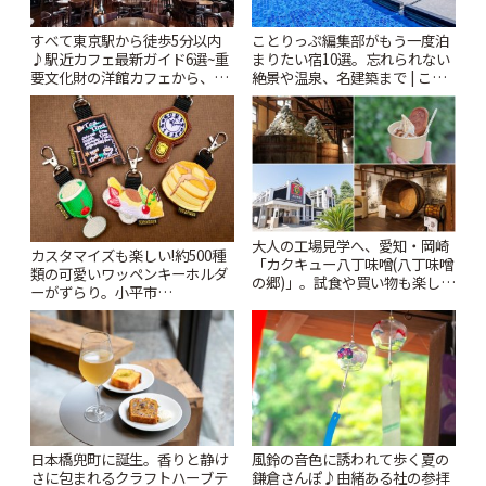
すべて東京駅から徒歩5分以内
ことりっぷ編集部がもう一度泊
♪駅近カフェ最新ガイド6選~重
まりたい宿10選。忘れられない
要文化財の洋館カフェから、改
絶景や温泉、名建築まで | こと
札すぐのレトロ喫茶まで~ | こと
りっぷ
りっぷ
大人の工場見学へ、愛知・岡崎
カスタマイズも楽しい!約500種
「カクキュー八丁味噌(八丁味噌
類の可愛いワッペンキーホルダ
の郷)」。試食や買い物も楽しみ
ーがずらり。小平市
♪ | ことりっぷ
「Kimamaya T&K」 | ことりっ
ぷ
風鈴の音色に誘われて歩く夏の
日本橋兜町に誕生。香りと静け
鎌倉さんぽ♪由緒ある社の参拝
さに包まれるクラフトハーブテ