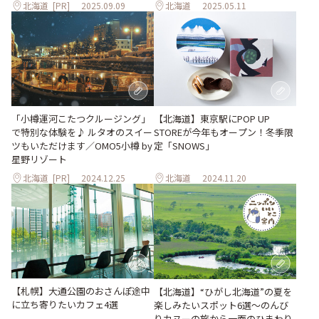
北海道
[PR]
2025.09.09
北海道
2025.05.11
「小樽運河こたつクルージング」
【北海道】東京駅にPOP UP
で特別な体験を♪ ルタオのスイー
STOREが今年もオープン！冬季限
ツもいただけます／OMO5小樽 by
定「SNOWS」
星野リゾート
北海道
[PR]
2024.12.25
北海道
2024.11.20
【札幌】大通公園のおさんぽ途中
【北海道】“ひがし北海道”の夏を
に立ち寄りたいカフェ4選
楽しみたいスポット6選〜のんび
りカヌーの旅から一面のひまわり