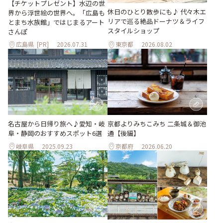
【チケットプレゼント】水辺の世
休日のひとり散歩にも♪ 代々木エ
界から浮世絵の世界へ。「広島も
リアで巡る絶品ドーナツ＆ライフ
とまち水族館」ではじまるアート
スタイルショップ
さんぽ
広島県
[PR]
2026.07.31
東京都
2026.08.02
名古屋から日帰り旅へ♪愛知・岐
京都よりみちこみち 二条城＆御池
阜・静岡のおすすめスポット6選
通【後編】
岐阜県
2025.09.23
京都府
2026.06.20