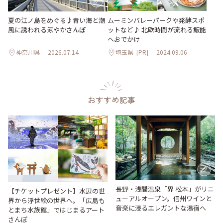
夏の江ノ島をめぐる♪青い海と潮
ムーミンバレーパークや発酵スポ
風に誘われる涼やかさんぽ
ットなど♪ 北欧時間が流れる飯能
へおでかけ
神奈川県
2026.07.14
埼玉県
[PR]
2024.09.06
おすすめ記事
長野・浅間温泉「界 松本」がリニ
【チケットプレゼント】水辺の世
ューアルオープン。信州ワインと
界から浮世絵の世界へ。「広島も
音楽に浸るエレガントな湯宿へ
とまち水族館」ではじまるアート
さんぽ