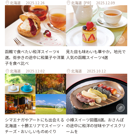
北海道
2025.12.26
北海道
[PR]
2025.12.09
函館で食べたい和洋スイーツ4
見た目も味わいも華やか。地元で
選。街歩きの途中に和菓子や洋菓
人気の函館スイーツ4選
子を食べ比べ
北海道
2025.12.02
北海道
2025.10.12
シマエナガやアートにも出会える
小樽スイーツ図鑑8選。おさんぽ
北海道・十勝エリアでスイーツ・
の途中に和洋の甘味やアイスクリ
チーズ・おいしいものめぐり
ームを