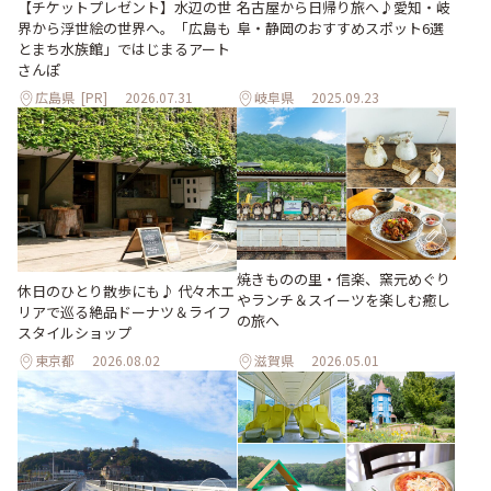
【チケットプレゼント】水辺の世
名古屋から日帰り旅へ♪愛知・岐
界から浮世絵の世界へ。「広島も
阜・静岡のおすすめスポット6選
とまち水族館」ではじまるアート
さんぽ
広島県
[PR]
2026.07.31
岐阜県
2025.09.23
焼きものの里・信楽、窯元めぐり
休日のひとり散歩にも♪ 代々木エ
やランチ＆スイーツを楽しむ癒し
リアで巡る絶品ドーナツ＆ライフ
の旅へ
スタイルショップ
東京都
2026.08.02
滋賀県
2026.05.01