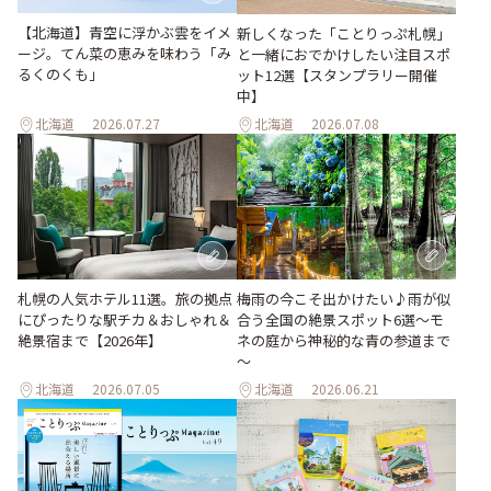
【北海道】青空に浮かぶ雲をイメ
新しくなった「ことりっぷ札幌」
ージ。てん菜の恵みを味わう「み
と一緒におでかけしたい注目スポ
るくのくも」
ット12選【スタンプラリー開催
中】
北海道
2026.07.27
北海道
2026.07.08
梅雨の今こそ出かけたい♪雨が似
札幌の人気ホテル11選。旅の拠点
合う全国の絶景スポット6選～モ
にぴったりな駅チカ＆おしゃれ＆
ネの庭から神秘的な青の参道まで
絶景宿まで【2026年】
～
北海道
2026.07.05
北海道
2026.06.21