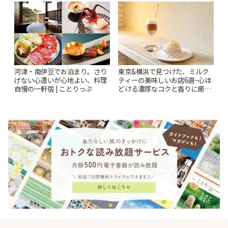
| ことりっぷ
♪ | ことりっぷ
河津・南伊豆でお泊まり。さり
東京&横浜で見つけた、ミルク
げない心遣いが心地よい、料理
ティーの美味しいお店6選~心ほ
自慢の一軒宿 | ことりっぷ
どける濃厚なコクと香りに癒や
されるティータイム~ | ことりっ
ぷ