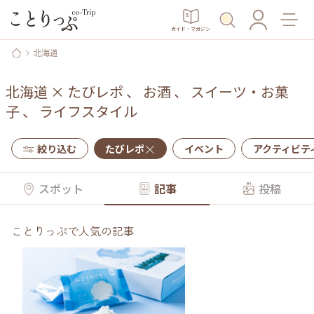
ガイド・マガジン
北海道
北海道
×
たびレポ
、
お酒
、
スイーツ・お菓
子
、
ライフスタイル
絞り込む
たびレポ
イベント
アクティビテ
スポット
記事
投稿
ことりっぷで人気の記事