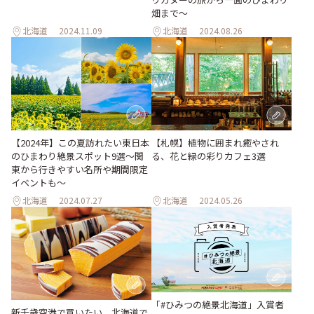
畑まで〜
北海道
2024.11.09
北海道
2024.08.26
【2024年】この夏訪れたい東日本
【札幌】植物に囲まれ癒やされ
のひまわり絶景スポット9選～関
る、花と緑の彩りカフェ3選
東から行きやすい名所や期間限定
イベントも～
北海道
2024.07.27
北海道
2024.05.26
「#ひみつの絶景北海道」入賞者
新千歳空港で買いたい、北海道で