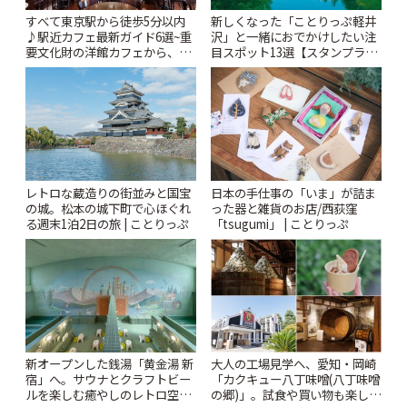
すべて東京駅から徒歩5分以内
新しくなった「ことりっぷ軽井
♪駅近カフェ最新ガイド6選~重
沢」と一緒におでかけしたい注
要文化財の洋館カフェから、改
目スポット13選【スタンプラリ
札すぐのレトロ喫茶まで~ | こと
ー開催中】 | ことりっぷ
りっぷ
レトロな蔵造りの街並みと国宝
日本の手仕事の「いま」が詰ま
の城。松本の城下町で心ほぐれ
った器と雑貨のお店/西荻窪
る週末1泊2日の旅 | ことりっぷ
「tsugumi」 | ことりっぷ
新オープンした銭湯「黄金湯 新
大人の工場見学へ、愛知・岡崎
宿」へ。サウナとクラフトビー
「カクキュー八丁味噌(八丁味噌
ルを楽しむ癒やしのレトロ空間
の郷)」。試食や買い物も楽しみ