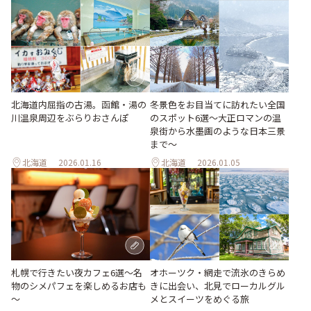
北海道内屈指の古湯。函館・湯の
冬景色をお目当てに訪れたい全国
川温泉周辺をぶらりおさんぽ
のスポット6選〜大正ロマンの温
泉街から水墨画のような日本三景
まで〜
北海道
2026.01.16
北海道
2026.01.05
札幌で行きたい夜カフェ6選～名
オホーツク・網走で流氷のきらめ
物のシメパフェを楽しめるお店も
きに出会い、北見でローカルグル
～
メとスイーツをめぐる旅