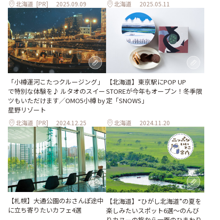
北海道
[PR]
2025.09.09
北海道
2025.05.11
「小樽運河こたつクルージング」
【北海道】東京駅にPOP UP
で特別な体験を♪ ルタオのスイー
STOREが今年もオープン！冬季限
ツもいただけます／OMO5小樽 by
定「SNOWS」
星野リゾート
北海道
[PR]
2024.12.25
北海道
2024.11.20
【札幌】大通公園のおさんぽ途中
【北海道】“ひがし北海道”の夏を
に立ち寄りたいカフェ4選
楽しみたいスポット6選〜のんび
りカヌーの旅から一面のひまわり