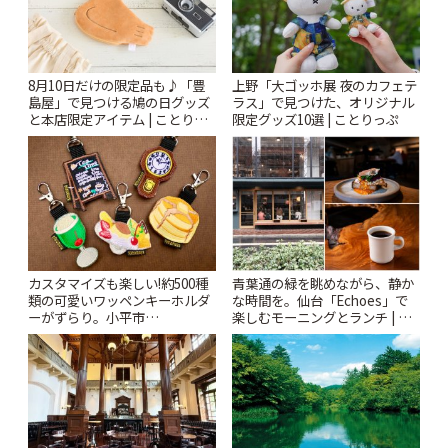
8月10日だけの限定品も♪「豊
上野「大ゴッホ展 夜のカフェテ
島屋」で見つける鳩の日グッズ
ラス」で見つけた、オリジナル
と本店限定アイテム | ことりっ
限定グッズ10選 | ことりっぷ
ぷ
カスタマイズも楽しい!約500種
青葉通の緑を眺めながら、静か
類の可愛いワッペンキーホルダ
な時間を。仙台「Echoes」で
ーがずらり。小平市
楽しむモーニングとランチ | こ
「Kimamaya T&K」 | ことりっ
とりっぷ
ぷ