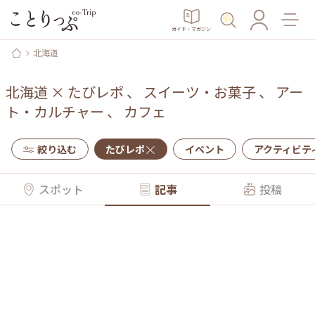
ガイド・マガジン
北海道
北海道
×
たびレポ
、
スイーツ・お菓子
、
アー
ト・カルチャー
、
カフェ
絞り込む
たびレポ
イベント
アクティビテ
スポット
記事
投稿