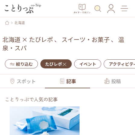
ガイド・マガジン
北海道
北海道
×
たびレポ
、
スイーツ・お菓子
、
温
泉・スパ
絞り込む
たびレポ
イベント
アクティビテ
スポット
記事
投稿
ことりっぷで人気の記事