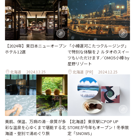
「小樽運河こたつクルージング」
【2024年】東日本ニューオープン
で特別な体験を♪ ルタオのスイー
ホテル12選
ツもいただけます／OMO5小樽 by
星野リゾート
北海道
2024.12.25
北海道
[PR]
2024.12.25
美肌、保温、万病の湯…泉質が多
【北海道】東京駅にPOP UP
彩な温泉を心ゆくまで堪能する北
STOREが今年もオープン！冬季限
海道・登別で湯めぐり旅
定「SNOWS」