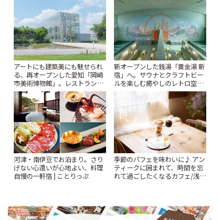
アートにも建築美にも魅せられ
新オープンした銭湯「黄金湯 新
る、再オープンした愛知「岡崎
宿」へ。サウナとクラフトビー
市美術博物館」。レストランや
ルを楽しむ癒やしのレトロ空間
ショップも充実 | ことりっぷ
| ことりっぷ
河津・南伊豆でお泊まり。さり
季節のパフェを味わいに♪ アン
げない心遣いが心地よい、料理
ティークに囲まれて、時間を忘
自慢の一軒宿 | ことりっぷ
れて過ごしたくなるカフェ/浅草
「annorum cafe」 | ことりっぷ