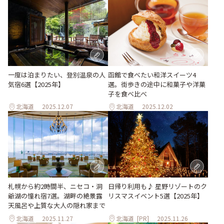
一度は泊まりたい、登別温泉の人
函館で食べたい和洋スイーツ4
気宿6選【2025年】
選。街歩きの途中に和菓子や洋菓
子を食べ比べ
北海道
2025.12.07
北海道
2025.12.02
日帰り利用も♪ 星野リゾートのク
札幌から約2時間半、ニセコ・洞
リスマスイベント5選【2025年】
爺湖の憧れ宿7選。湖畔の絶景露
天風呂や上質な大人の隠れ家まで
北海道
2025.11.27
北海道
[PR]
2025.11.26