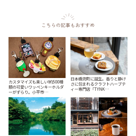
こちらの記事もおすすめ
日本橋兜町に誕生。香りと静け
カスタマイズも楽しい!約500種
さに包まれるクラフトハーブテ
類の可愛いワッペンキーホルダ
ィー専門店「TYNK
ーがずらり。小平市
Kabutocho」 | ことりっぷ
「Kimamaya T&K」 | ことりっ
ぷ