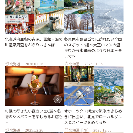
北海道内屈指の古湯。函館・湯の
冬景色をお目当てに訪れたい全国
川温泉周辺をぶらりおさんぽ
のスポット6選〜大正ロマンの温
泉街から水墨画のような日本三景
まで〜
北海道
2026.01.16
北海道
2026.01.05
札幌で行きたい夜カフェ6選～名
オホーツク・網走で流氷のきらめ
物のシメパフェを楽しめるお店も
きに出会い、北見でローカルグル
～
メとスイーツをめぐる旅
北海道
2025.12.26
北海道
[PR]
2025.12.09