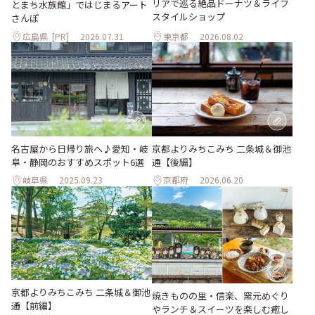
リアで巡る絶品ドーナツ＆ライフ
とまち水族館」ではじまるアート
スタイルショップ
さんぽ
広島県
[PR]
2026.07.31
東京都
2026.08.02
名古屋から日帰り旅へ♪愛知・岐
京都よりみちこみち 二条城＆御池
阜・静岡のおすすめスポット6選
通【後編】
岐阜県
2025.09.23
京都府
2026.06.20
京都よりみちこみち 二条城＆御池
焼きものの里・信楽、窯元めぐり
通【前編】
やランチ＆スイーツを楽しむ癒し