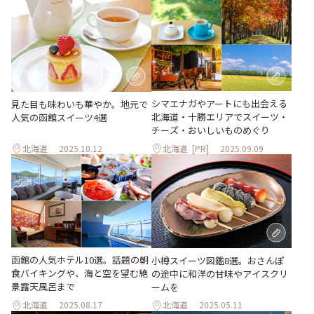
シマエナガやアートにも出会える
見た目も味わいも華やか。地元で
北海道・十勝エリアでスイーツ・
人気の函館スイーツ4選
チーズ・おいしいものめぐり
北海道
2025.10.12
北海道
[PR]
2025.09.09
函館の人気ホテル10選。話題の朝
小樽スイーツ図鑑8選。おさんぽ
食バイキングや、海と空を望む絶
の途中に和洋の甘味やアイスクリ
景露天風呂まで
ームを
北海道
2025.08.17
北海道
2025.05.11