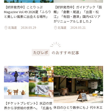
【好評発売中】ガイドブック「函
【好評発売中】ことりっぷ
館」「倉敷・尾道」「出雲・松
Magazine Vol.49 2026夏「ふらり
江」「有田・唐津」国内4エリア
と美しい風景に出会える場所」
がリニューアルしました♪
北海道
2026.05.29
北海道
2026.05.21
のおすすめ記事
たびレポ
【チケットプレゼント】水辺の世
休日のひとり散歩にも♪ 代々木エ
界から浮世絵の世界へ。「広島も