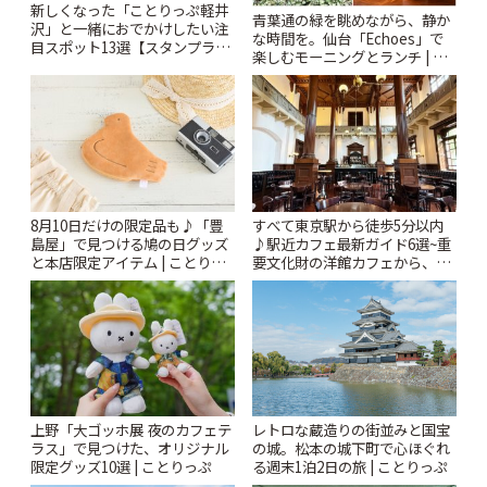
新しくなった「ことりっぷ軽井
青葉通の緑を眺めながら、静か
沢」と一緒におでかけしたい注
な時間を。仙台「Echoes」で
目スポット13選【スタンプラリ
楽しむモーニングとランチ | こ
ー開催中】 | ことりっぷ
とりっぷ
8月10日だけの限定品も♪「豊
すべて東京駅から徒歩5分以内
島屋」で見つける鳩の日グッズ
♪駅近カフェ最新ガイド6選~重
と本店限定アイテム | ことりっ
要文化財の洋館カフェから、改
ぷ
札すぐのレトロ喫茶まで~ | こと
りっぷ
上野「大ゴッホ展 夜のカフェテ
レトロな蔵造りの街並みと国宝
ラス」で見つけた、オリジナル
の城。松本の城下町で心ほぐれ
限定グッズ10選 | ことりっぷ
る週末1泊2日の旅 | ことりっぷ