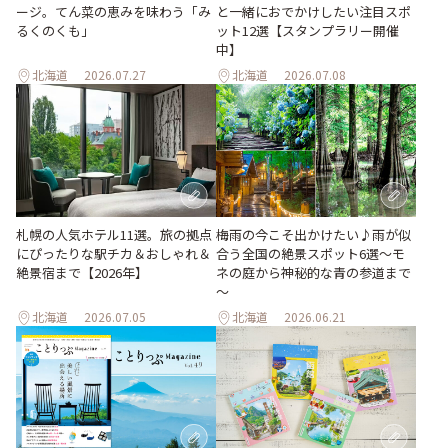
ージ。てん菜の恵みを味わう「み
と一緒におでかけしたい注目スポ
るくのくも」
ット12選【スタンプラリー開催
中】
北海道
2026.07.27
北海道
2026.07.08
梅雨の今こそ出かけたい♪雨が似
札幌の人気ホテル11選。旅の拠点
合う全国の絶景スポット6選～モ
にぴったりな駅チカ＆おしゃれ＆
ネの庭から神秘的な青の参道まで
絶景宿まで【2026年】
～
北海道
2026.07.05
北海道
2026.06.21