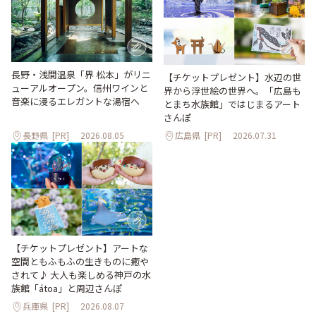
長野・浅間温泉「界 松本」がリニ
【チケットプレゼント】水辺の世
ューアルオープン。信州ワインと
界から浮世絵の世界へ。「広島も
音楽に浸るエレガントな湯宿へ
とまち水族館」ではじまるアート
さんぽ
長野県
[PR]
2026.08.05
広島県
[PR]
2026.07.31
【チケットプレゼント】アートな
空間ともふもふの生きものに癒や
されて♪ 大人も楽しめる神戸の水
族館「átoa」と周辺さんぽ
兵庫県
[PR]
2026.08.07