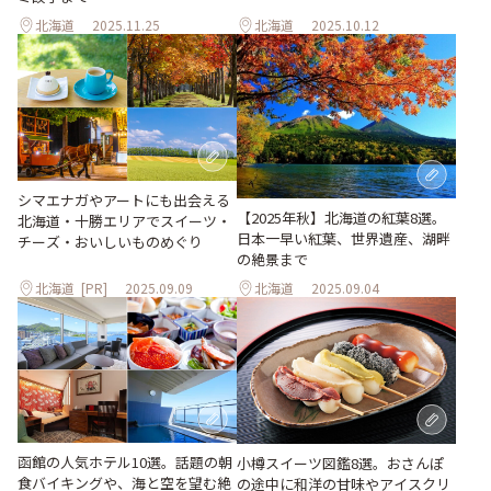
北海道
2025.11.25
北海道
2025.10.12
シマエナガやアートにも出会える
【2025年秋】北海道の紅葉8選。
北海道・十勝エリアでスイーツ・
日本一早い紅葉、世界遺産、湖畔
チーズ・おいしいものめぐり
の絶景まで
北海道
[PR]
2025.09.09
北海道
2025.09.04
函館の人気ホテル10選。話題の朝
小樽スイーツ図鑑8選。おさんぽ
食バイキングや、海と空を望む絶
の途中に和洋の甘味やアイスクリ