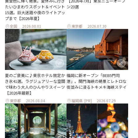
黄金色に輝く絶景。夏休みに行き
【2026年7月】東京ニューオープ
たいひまわりスポット＆イベント
ン23選
15選。巨大迷路や夜のライトアッ
プまで【2026年夏】
全国
2026.08.01
東京都
2026.07.30
夏のご褒美に♪東京ホテル限定か
福岡に新オープン「BEB5門司
き氷41選。ラグジュアリーな空間
港」。関門海峡の絶景とレトロな
で味わう大人のひんやりスイーツ
街並みに浸るトキメキ海峡ステイ
【2026年最新】
東京都
2026.08.04
福岡県
[PR]
2026.07.29