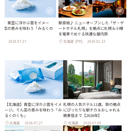
道】青空に浮かぶ雲をイメー
駅直結♪ ニューオープンした「ザ・ゲ
ん菜の恵みを味わう「みるくの
ートホテル札幌」を拠点に札幌＆小樽
を電車でめぐる快適な屋内旅
道
2026.07.27
北海道
[PR]
2026.01.23
【北海道】青空に浮かぶ雲をイメ
札幌の人気ホテル11選。旅の拠点
ージ。てん菜の恵みを味わう「み
にぴったりな駅チカ＆おしゃれ＆
るくのくも」
絶景宿まで【2026年】
北海道
2026.07.27
北海道
2026.07.05