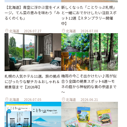
【北海道】青空に浮かぶ雲をイメ
新しくなった「ことりっぷ札幌」
ージ。てん菜の恵みを味わう「み
と一緒におでかけしたい注目スポ
るくのくも」
ット12選【スタンプラリー開催
中】
北海道
2026.07.27
北海道
2026.07.08
梅雨の今こそ出かけたい♪雨が似
札幌の人気ホテル11選。旅の拠点
合う全国の絶景スポット6選～モ
にぴったりな駅チカ＆おしゃれ＆
ネの庭から神秘的な青の参道まで
絶景宿まで【2026年】
～
北海道
2026.07.05
北海道
2026.06.21