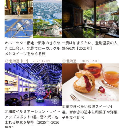
オホーツク・網走で流氷のきらめ
一度は泊まりたい、登別温泉の人
きに出会い、北見でローカルグル
気宿6選【2025年】
メとスイーツをめぐる旅
北海道
[PR]
2025.12.09
北海道
2025.12.07
函館で食べたい和洋スイーツ4
北海道イルミネーション・ライト
選。街歩きの途中に和菓子や洋菓
アップスポット9選。雪と光に包
子を食べ比べ
まれる絶景を堪能【2025年-2026
年冬】