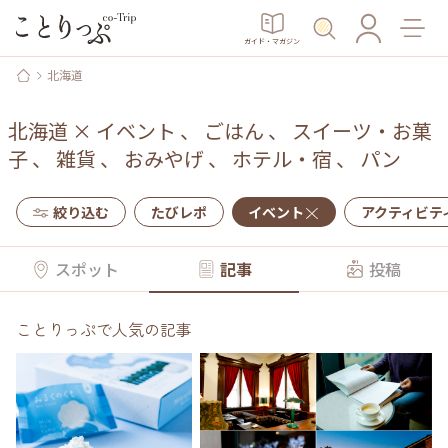
ガイド・マガジン
北海道
北海道
×
イベント
、
ごはん
、
スイーツ・お菓
子
、
雑貨
、
おみやげ
、
ホテル・宿
、
パン
絞り込む
たびレポ
イベント
アクティビテ
スポット
記事
投稿
ことりっぷで人気の記事