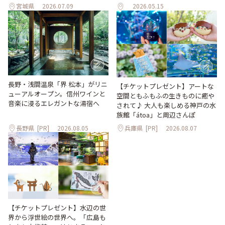
宮城県
2026.07.09
2026.05.15
長野・浅間温泉「界 松本」がリニ
【チケットプレゼント】アートな
ューアルオープン。信州ワインと
空間ともふもふの生きものに癒や
音楽に浸るエレガントな湯宿へ
されて♪ 大人も楽しめる神戸の水
族館「átoa」と周辺さんぽ
長野県
[PR]
2026.08.05
兵庫県
[PR]
2026.08.07
【チケットプレゼント】水辺の世
界から浮世絵の世界へ。「広島も