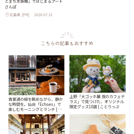
とまち水族館」ではじまるアート
さんぽ
広島県
[PR]
2026.07.31
こちらの記事もおすすめ
上野「大ゴッホ展 夜のカフェテ
青葉通の緑を眺めながら、静か
ラス」で見つけた、オリジナル
な時間を。仙台「Echoes」で
限定グッズ10選 | ことりっぷ
楽しむモーニングとランチ | こ
とりっぷ