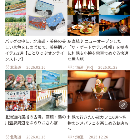
バッグの中に、北海道・美瑛の美
駅直結♪ ニューオープンした
しい景色をしのばせて。美瑛柄ア
「ザ・ゲートホテル札幌」を拠点
イテム3選【ことりっぷオンライ
に札幌＆小樽を電車でめぐる快適
ンストア】
な屋内旅
北海道
2026.02.16
北海道
[PR]
2026.01.23
北海道内屈指の古湯。函館・湯の
札幌で行きたい夜カフェ6選～名
川温泉周辺をぶらりおさんぽ
物のシメパフェを楽しめるお店も
～
北海道
2026.01.16
北海道
2025.12.26