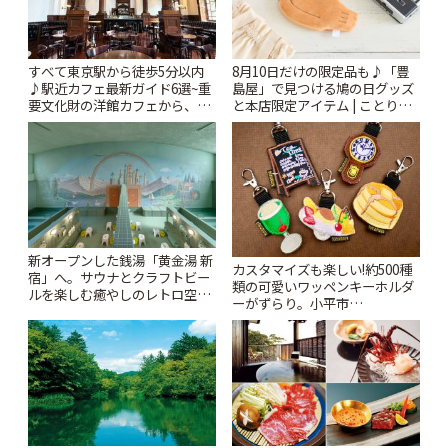
すべて東京駅から徒歩5分以内
8月10日だけの限定品も♪「豊
♪駅近カフェ最新ガイド6選~重
島屋」で見つける鳩の日グッズ
要文化財の洋館カフェから、改
と本店限定アイテム | ことりっ
札すぐのレトロ喫茶まで~ | こと
ぷ
りっぷ
新オープンした銭湯「黄金湯 新
カスタマイズも楽しい!約500種
宿」へ。サウナとクラフトビー
類の可愛いワッペンキーホルダ
ルを楽しむ癒やしのレトロ空間
ーがずらり。小平市
| ことりっぷ
「Kimamaya T&K」 | ことりっ
ぷ