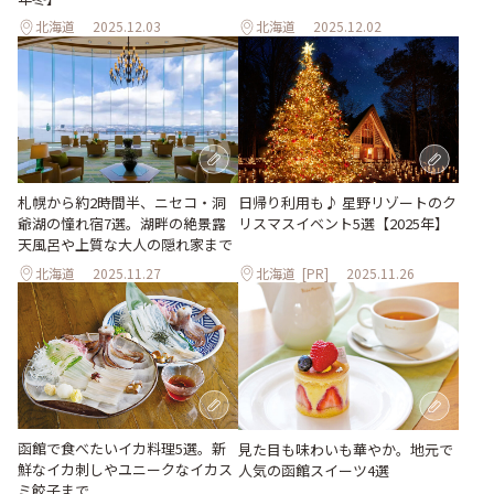
北海道
2025.12.03
北海道
2025.12.02
日帰り利用も♪ 星野リゾートのク
札幌から約2時間半、ニセコ・洞
リスマスイベント5選【2025年】
爺湖の憧れ宿7選。湖畔の絶景露
天風呂や上質な大人の隠れ家まで
北海道
2025.11.27
北海道
[PR]
2025.11.26
函館で食べたいイカ料理5選。新
見た目も味わいも華やか。地元で
鮮なイカ刺しやユニークなイカス
人気の函館スイーツ4選
ミ餃子まで