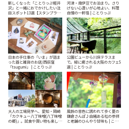
新しくなった「ことりっぷ軽井
河津・南伊豆でお泊まり。さり
沢」と一緒におでかけしたい注
げない心遣いが心地よい、料理
目スポット13選【スタンプラリ
自慢の一軒宿 | ことりっぷ
ー開催中】 | ことりっぷ
日本の手仕事の「いま」が詰ま
公園ビューから川床テラスま
った器と雑貨のお店/西荻窪
で。緑に癒される大阪のカフェ5
「tsugumi」 | ことりっぷ
選 | ことりっぷ
風鈴の音色に誘われて歩く夏の
大人の工場見学へ、愛知・岡崎
鎌倉さんぽ♪由緒ある社の参拝
「カクキュー八丁味噌(八丁味噌
と老舗のひんやり甘味も | こと
の郷)」。試食や買い物も楽しみ
りっぷ
♪ | ことりっぷ