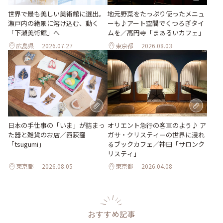
世界で最も美しい美術館に選出。
地元野菜をたっぷり使ったメニュ
瀬戸内の絶景に溶け込む、動く
ーも♪アート空間でくつろぎタイ
「下瀬美術館」へ
ムを／高円寺「まぁるいカフェ」
広島県
2026.07.27
東京都
2026.08.03
日本の手仕事の「いま」が詰まっ
オリエント急行の客車のよう♪ ア
た器と雑貨のお店／西荻窪
ガサ・クリスティーの世界に浸れ
「tsugumi」
るブックカフェ／神田「サロンク
リスティ」
東京都
2026.08.05
東京都
2026.04.08
おすすめ記事