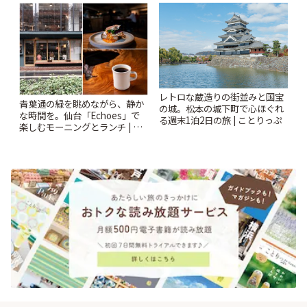
りっぷ
「YOTSUBA TEA」でのんびり
時間 | ことりっぷ
レトロな蔵造りの街並みと国宝
青葉通の緑を眺めながら、静か
の城。松本の城下町で心ほぐれ
な時間を。仙台「Echoes」で
る週末1泊2日の旅 | ことりっぷ
楽しむモーニングとランチ | こ
とりっぷ