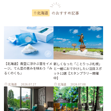
のおすすめ記事
北海道
【北海道】青空に浮かぶ雲をイメ
新しくなった「ことりっぷ札幌」
ージ。てん菜の恵みを味わう「み
と一緒におでかけしたい注目スポ
るくのくも」
ット12選【スタンプラリー開催
中】
北海道
2026.07.27
北海道
2026.07.08