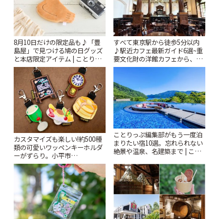
8月10日だけの限定品も♪「豊
すべて東京駅から徒歩5分以内
島屋」で見つける鳩の日グッズ
♪駅近カフェ最新ガイド6選~重
と本店限定アイテム | ことりっ
要文化財の洋館カフェから、改
ぷ
札すぐのレトロ喫茶まで~ | こと
りっぷ
ことりっぷ編集部がもう一度泊
カスタマイズも楽しい!約500種
まりたい宿10選。忘れられない
類の可愛いワッペンキーホルダ
絶景や温泉、名建築まで | こと
ーがずらり。小平市
りっぷ
「Kimamaya T&K」 | ことりっ
ぷ