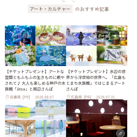
のおすすめ記事
アート・カルチャー
【チケットプレゼント】アートな
【チケットプレゼント】水辺の世
空間ともふもふの生きものに癒や
界から浮世絵の世界へ。「広島も
されて♪ 大人も楽しめる神戸の水
とまち水族館」ではじまるアート
族館「átoa」と周辺さんぽ
さんぽ
兵庫県
[PR]
2026.08.07
広島県
[PR]
2026.07.31