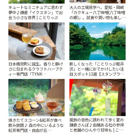
キュートなミニチュアに思わず
大人の工場見学へ、愛知・岡崎
夢中♪鎌倉「イクスタン」で出
「カクキュー八丁味噌(八丁味噌
会う小さな世界 | ことりっぷ
の郷)」。試食や買い物も楽しみ
♪ | ことりっぷ
日本橋兜町に誕生。香りと静け
新しくなった「ことりっぷ軽井
さに包まれるクラフトハーブテ
沢」と一緒におでかけしたい注
ィー専門店「TYNK
目スポット13選【スタンプラリ
Kabutocho」 | ことりっぷ
ー開催中】 | ことりっぷ
風鈴の音色に誘われて歩く夏の
焼きたてスコーン&紅茶が食べ
鎌倉さんぽ♪由緒ある社の参拝
飲み放題♪ 森の中にいるような
と老舗のひんやり甘味も | こと
紅茶専門店・自由が丘