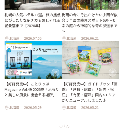
梅雨の今こそ出かけたい♪雨が似
札幌の人気ホテル11選。旅の拠点
合う全国の絶景スポット6選～モ
にぴったりな駅チカ＆おしゃれ＆
ネの庭から神秘的な青の参道まで
絶景宿まで【2026年】
～
北海道
2026.07.05
北海道
2026.06.21
【好評発売中】ガイドブック「函
【好評発売中】ことりっぷ
館」「倉敷・尾道」「出雲・松
Magazine Vol.49 2026夏「ふらり
江」「有田・唐津」国内4エリア
と美しい風景に出会える場所」
がリニューアルしました♪
北海道
2026.05.29
北海道
2026.05.21