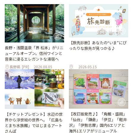
【旅先診断】あなたの“いま”にぴ
長野・浅間温泉「界 松本」がリニ
ったりな旅先が見つかる♪
ューアルオープン。信州ワインと
音楽に浸るエレガントな湯宿へ
長野県
[PR]
2026.08.05
2026.05.15
【改訂版発売♪】「角館・盛岡」
【チケットプレゼント】水辺の世
「仙台」「鎌倉」「伊豆」「軽井
界から浮世絵の世界へ。「広島も
沢」「伊勢志摩」国内6エリアと
とまち水族館」ではじまるアート
海外1エリアがリニューアル
さんぽ