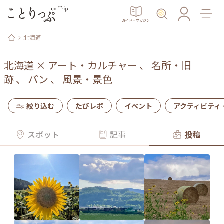
ガイド・マガジン
北海道
北海道
×
アート・カルチャー
、
名所・旧
跡
、
パン
、
風景・景色
絞り込む
たびレポ
イベント
アクティビティ
スポット
記事
投稿