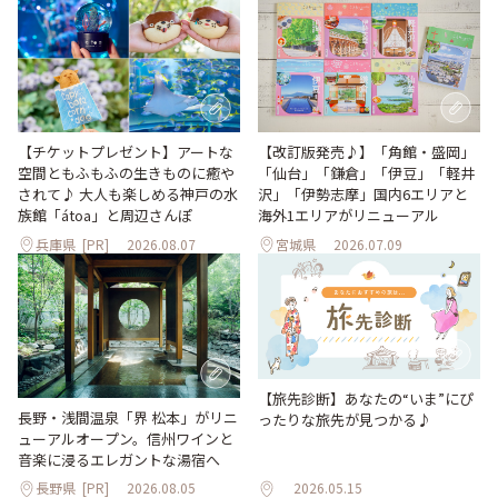
【改訂版発売♪】「角館・盛岡」
【チケットプレゼント】アートな
「仙台」「鎌倉」「伊豆」「軽井
空間ともふもふの生きものに癒や
沢」「伊勢志摩」国内6エリアと
されて♪ 大人も楽しめる神戸の水
海外1エリアがリニューアル
族館「átoa」と周辺さんぽ
兵庫県
[PR]
2026.08.07
宮城県
2026.07.09
【旅先診断】あなたの“いま”にぴ
長野・浅間温泉「界 松本」がリニ
ったりな旅先が見つかる♪
ューアルオープン。信州ワインと
音楽に浸るエレガントな湯宿へ
長野県
[PR]
2026.08.05
2026.05.15