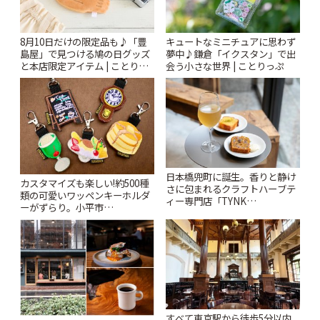
8月10日だけの限定品も♪「豊
キュートなミニチュアに思わず
島屋」で見つける鳩の日グッズ
夢中♪鎌倉「イクスタン」で出
と本店限定アイテム | ことりっ
会う小さな世界 | ことりっぷ
ぷ
日本橋兜町に誕生。香りと静け
カスタマイズも楽しい!約500種
さに包まれるクラフトハーブテ
類の可愛いワッペンキーホルダ
ィー専門店「TYNK
ーがずらり。小平市
Kabutocho」 | ことりっぷ
「Kimamaya T&K」 | ことりっ
ぷ
すべて東京駅から徒歩5分以内