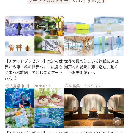
のおすすめ記事
アート・カルチャー
世界で最も美しい美術館に選出。
【チケットプレゼント】水辺の世
瀬戸内の絶景に溶け込む、動く
界から浮世絵の世界へ。「広島も
「下瀬美術館」へ
とまち水族館」ではじまるアート
さんぽ
広島県
[PR]
2026.07.31
広島県
2026.07.27
【チケットプレゼント】アートな
オリエント急行の客車のよう♪ ア