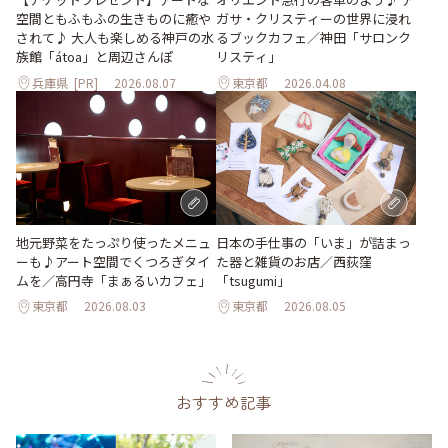
空間ともふもふの生きものに癒や
ガサ・クリスティーの世界に浸れ
されて♪ 大人も楽しめる神戸の水
るブックカフェ／神田「サロンク
族館「átoa」と周辺さんぽ
リスティ」
兵庫県
[PR]
2026.08.07
東京都
2026.04.08
地元野菜をたっぷり使ったメニュ
日本の手仕事の「いま」が詰まっ
ーも♪アート空間でくつろぎタイ
た器と雑貨のお店／西荻窪
ムを／高円寺「まぁるいカフェ」
「tsugumi」
東京都
2026.08.03
東京都
2026.08.05
おすすめ記事