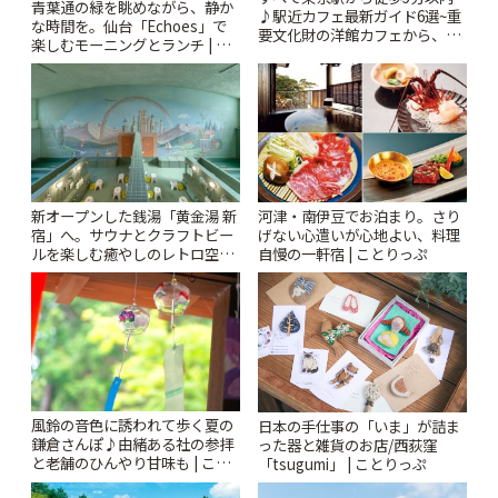
青葉通の緑を眺めながら、静か
♪駅近カフェ最新ガイド6選~重
な時間を。仙台「Echoes」で
要文化財の洋館カフェから、改
楽しむモーニングとランチ | こ
札すぐのレトロ喫茶まで~ | こと
とりっぷ
りっぷ
新オープンした銭湯「黄金湯 新
河津・南伊豆でお泊まり。さり
宿」へ。サウナとクラフトビー
げない心遣いが心地よい、料理
ルを楽しむ癒やしのレトロ空間
自慢の一軒宿 | ことりっぷ
| ことりっぷ
風鈴の音色に誘われて歩く夏の
日本の手仕事の「いま」が詰ま
鎌倉さんぽ♪由緒ある社の参拝
った器と雑貨のお店/西荻窪
と老舗のひんやり甘味も | こと
「tsugumi」 | ことりっぷ
りっぷ