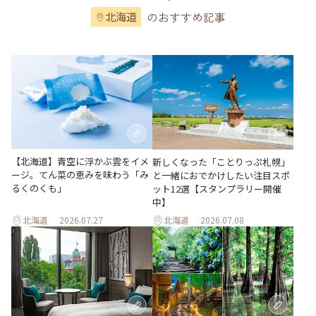
のおすすめ記事
北海道
【北海道】青空に浮かぶ雲をイメ
新しくなった「ことりっぷ札幌」
ージ。てん菜の恵みを味わう「み
と一緒におでかけしたい注目スポ
るくのくも」
ット12選【スタンプラリー開催
中】
北海道
2026.07.27
北海道
2026.07.08