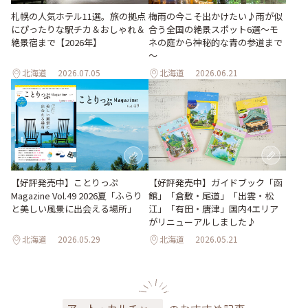
梅雨の今こそ出かけたい♪雨が似
札幌の人気ホテル11選。旅の拠点
合う全国の絶景スポット6選～モ
にぴったりな駅チカ＆おしゃれ＆
ネの庭から神秘的な青の参道まで
絶景宿まで【2026年】
～
北海道
2026.07.05
北海道
2026.06.21
【好評発売中】ガイドブック「函
【好評発売中】ことりっぷ
館」「倉敷・尾道」「出雲・松
Magazine Vol.49 2026夏「ふらり
江」「有田・唐津」国内4エリア
と美しい風景に出会える場所」
がリニューアルしました♪
北海道
2026.05.29
北海道
2026.05.21