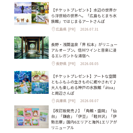
【チケットプレゼント】水辺の世界か
ら浮世絵の世界へ。「広島もとまち水
族館」ではじまるアートさんぽ
広島県
[PR]
2026.07.31
長野・浅間温泉「界 松本」がリニュー
アルオープン。信州ワインと音楽に浸
るエレガントな湯宿へ
長野県
[PR]
2026.08.05
【チケットプレゼント】アートな空間
ともふもふの生きものに癒やされて♪
大人も楽しめる神戸の水族館「átoa」
と周辺さんぽ
兵庫県
[PR]
2026.08.07
【改訂版発売♪】「角館・盛岡」「仙
台」「鎌倉」「伊豆」「軽井沢」「伊
勢志摩」国内6エリアと海外1エリアが
リニューアル