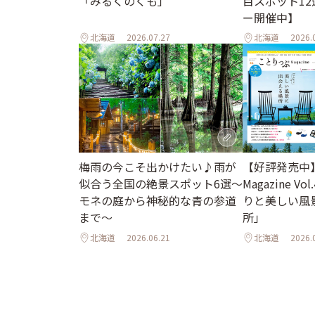
「みるくのくも」
目スポット1
ー開催中】
北海道
2026.07.27
北海道
2026.
梅雨の今こそ出かけたい♪雨が
【好評発売中
似合う全国の絶景スポット6選～
Magazine Vo
モネの庭から神秘的な青の参道
りと美しい風
まで～
所」
北海道
2026.06.21
北海道
2026.