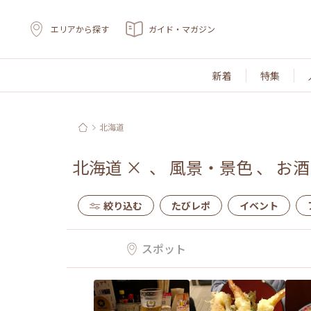
エリアから探す
ガイド・マガジン
新着
特集
北海道
北海道
×
、
風景・景色
、
お酒
絞り込む
たびレポ
イベント
スポット