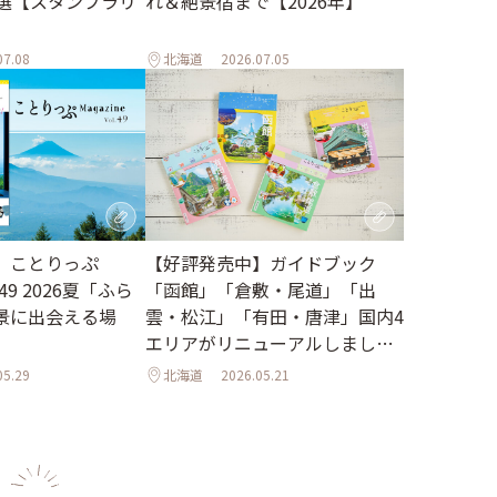
れ＆絶景宿まで【2026年】
2選【スタンプラリ
07.08
北海道
2026.07.05
【好評発売中】ガイドブック
】ことりっぷ
「函館」「倉敷・尾道」「出
l.49 2026夏「ふら
雲・松江」「有田・唐津」国内4
景に出会える場
エリアがリニューアルしました
♪
05.29
北海道
2026.05.21