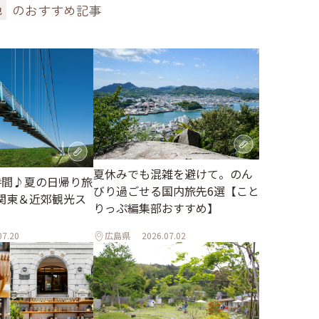
のおすすめ記事
色
夏休みでも混雑を避けて。のん
時間♪夏の日帰り旅
びり過ごせる国内旅先6選【こと
関東＆近郊観光ス
りっぷ編集部おすすめ】
07.20
広島県
2026.07.02