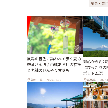
風景・景
風鈴の音色に誘われて歩く夏の
都心から約2
鎌倉さんぽ♪由緒ある社の参拝
にぴったりの
と老舗のひんやり甘味も
ポット21選
神奈川県
2026.08.02
群馬県
2026.