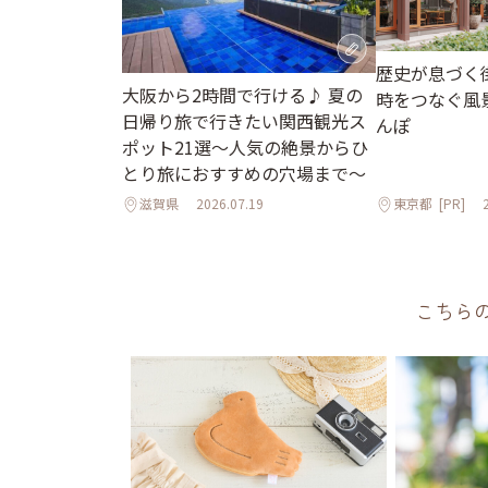
歴史が息づく
大阪から2時間で行ける♪ 夏の
時をつなぐ風
日帰り旅で行きたい関西観光ス
んぽ
ポット21選～人気の絶景からひ
とり旅におすすめの穴場まで～
滋賀県
2026.07.19
東京都
[PR]
こちら