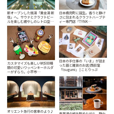
新オープンした銭湯「黄金湯 新
日本橋兜町に誕生。香りと静け
宿」へ。サウナとクラフトビー
さに包まれるクラフトハーブテ
ルを楽しむ癒やしのレトロ空間
ィー専門店「TYNK
| ことりっぷ
Kabutocho」 | ことりっぷ
日本の手仕事の「いま」が詰ま
カスタマイズも楽しい!約500種
った器と雑貨のお店/西荻窪
類の可愛いワッペンキーホルダ
「tsugumi」 | ことりっぷ
ーがずらり。小平市
「Kimamaya T&K」 | ことりっ
ぷ
オリエント急行の客車のよう♪
青葉通の緑を眺めながら、静か