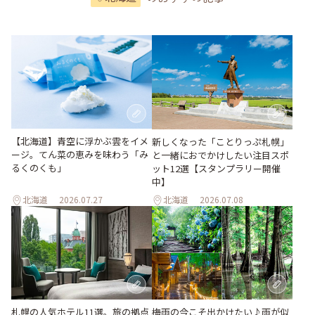
【北海道】青空に浮かぶ雲をイメ
新しくなった「ことりっぷ札幌」
ージ。てん菜の恵みを味わう「み
と一緒におでかけしたい注目スポ
るくのくも」
ット12選【スタンプラリー開催
中】
北海道
2026.07.27
北海道
2026.07.08
梅雨の今こそ出かけたい♪雨が似
札幌の人気ホテル11選。旅の拠点