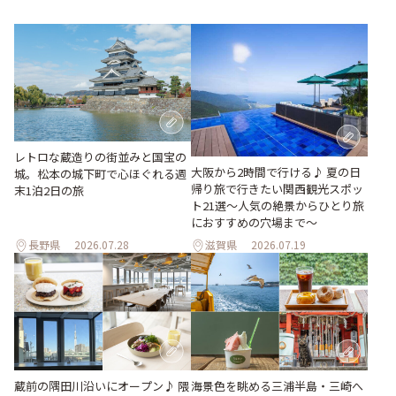
レトロな蔵造りの街並みと国宝の
大阪から2時間で行ける♪ 夏の日
城。松本の城下町で心ほぐれる週
帰り旅で行きたい関西観光スポッ
末1泊2日の旅
ト21選～人気の絶景からひとり旅
におすすめの穴場まで～
長野県
2026.07.28
滋賀県
2026.07.19
蔵前の隅田川沿いにオープン♪ 隈
海景色を眺める三浦半島・三崎へ