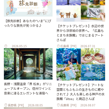
【旅先診断】あなたの“いま”にぴ
ったりな旅先が見つかる♪
【チケットプレゼント】水辺の世
界から浮世絵の世界へ。「広島も
とまち水族館」ではじまるアート
さんぽ
2026.05.15
広島県
[PR]
2026.07.31
長野・浅間温泉「界 松本」がリニ
【チケットプレゼント】アートな
ューアルオープン。信州ワインと
空間ともふもふの生きものに癒や
音楽に浸るエレガントな湯宿へ
されて♪ 大人も楽しめる神戸の水
族館「átoa」と周辺さんぽ
長野県
[PR]
2026.08.05
兵庫県
[PR]
2026.08.07