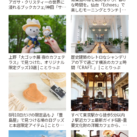
アガサ・クリスティーの世界に
な時間を。仙台「Echoes」で
浸れるブックカフェ/神田「サロ
楽しむモーニングとランチ | こ
ンクリスティ」 | ことりっぷ
とりっぷ
上野「大ゴッホ展 夜のカフェテ
歴史建築のレトロなシャンデリ
ラス」で見つけた、オリジナル
アの下で過ごす横浜のカフェ時
限定グッズ10選 | ことりっぷ
間「CRAFT. 」 | ことりっぷ
8月10日だけの限定品も♪「豊
すべて東京駅から徒歩5分以内
島屋」で見つける鳩の日グッズ
♪駅近カフェ最新ガイド6選~重
と本店限定アイテム | ことりっ
要文化財の洋館カフェから、改
ぷ
札すぐのレトロ喫茶まで~ | こと
りっぷ