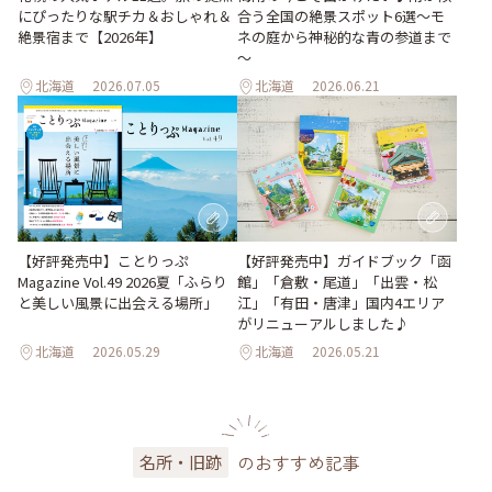
合う全国の絶景スポット6選～モ
にぴったりな駅チカ＆おしゃれ＆
ネの庭から神秘的な青の参道まで
絶景宿まで【2026年】
～
北海道
2026.07.05
北海道
2026.06.21
【好評発売中】ガイドブック「函
【好評発売中】ことりっぷ
館」「倉敷・尾道」「出雲・松
Magazine Vol.49 2026夏「ふらり
江」「有田・唐津」国内4エリア
と美しい風景に出会える場所」
がリニューアルしました♪
北海道
2026.05.29
北海道
2026.05.21
のおすすめ記事
名所・旧跡