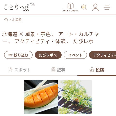
ガイド・マガジン
北海道
北海道
×
風景・景色
、
アート・カルチャ
ー
、
アクティビティ・体験
、
たびレポ
絞り込む
たびレポ
イベント
アクティビテ
スポット
記事
投稿