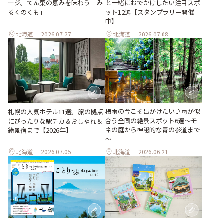
ージ。てん菜の恵みを味わう「み
と一緒におでかけしたい注目スポ
るくのくも」
ット12選【スタンプラリー開催
中】
北海道
2026.07.27
北海道
2026.07.08
梅雨の今こそ出かけたい♪雨が似
札幌の人気ホテル11選。旅の拠点
合う全国の絶景スポット6選～モ
にぴったりな駅チカ＆おしゃれ＆
ネの庭から神秘的な青の参道まで
絶景宿まで【2026年】
～
北海道
2026.07.05
北海道
2026.06.21