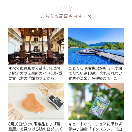
こちらの記事もおすすめ
すべて東京駅から徒歩5分以内
ことりっぷ編集部がもう一度泊
♪駅近カフェ最新ガイド6選~重
まりたい宿10選。忘れられない
要文化財の洋館カフェから、改
絶景や温泉、名建築まで | こと
札すぐのレトロ喫茶まで~ | こと
りっぷ
りっぷ
8月10日だけの限定品も♪「豊
キュートなミニチュアに思わず
島屋」で見つける鳩の日グッズ
夢中♪鎌倉「イクスタン」で出