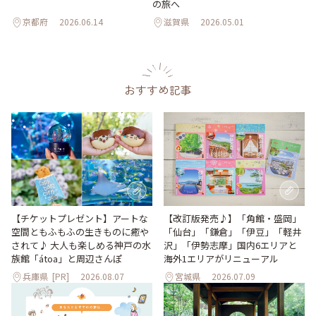
の旅へ
京都府
2026.06.14
滋賀県
2026.05.01
おすすめ記事
【改訂版発売♪】「角館・盛岡」
【チケットプレゼント】アートな
「仙台」「鎌倉」「伊豆」「軽井
空間ともふもふの生きものに癒や
沢」「伊勢志摩」国内6エリアと
されて♪ 大人も楽しめる神戸の水
海外1エリアがリニューアル
族館「átoa」と周辺さんぽ
兵庫県
[PR]
2026.08.07
宮城県
2026.07.09