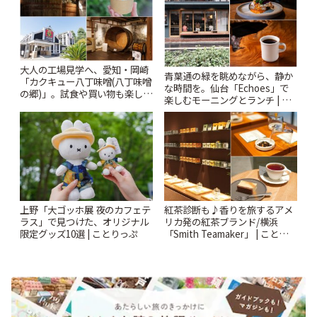
大人の工場見学へ、愛知・岡崎
青葉通の緑を眺めながら、静か
「カクキュー八丁味噌(八丁味噌
な時間を。仙台「Echoes」で
の郷)」。試食や買い物も楽しみ
楽しむモーニングとランチ | こ
♪ | ことりっぷ
とりっぷ
上野「大ゴッホ展 夜のカフェテ
紅茶診断も♪香りを旅するアメ
ラス」で見つけた、オリジナル
リカ発の紅茶ブランド/横浜
限定グッズ10選 | ことりっぷ
「Smith Teamaker」 | ことりっ
ぷ