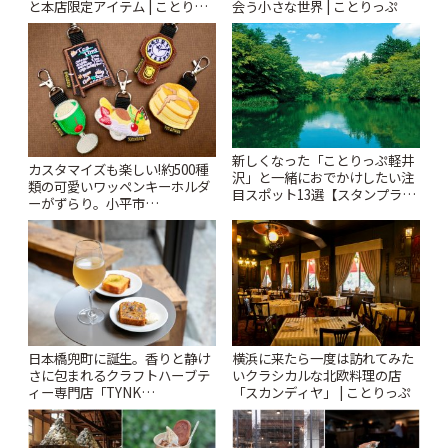
と本店限定アイテム | ことりっ
会う小さな世界 | ことりっぷ
ぷ
新しくなった「ことりっぷ軽井
カスタマイズも楽しい!約500種
沢」と一緒におでかけしたい注
類の可愛いワッペンキーホルダ
目スポット13選【スタンプラリ
ーがずらり。小平市
ー開催中】 | ことりっぷ
「Kimamaya T&K」 | ことりっ
ぷ
日本橋兜町に誕生。香りと静け
横浜に来たら一度は訪れてみた
さに包まれるクラフトハーブテ
いクラシカルな北欧料理の店
ィー専門店「TYNK
「スカンディヤ」 | ことりっぷ
Kabutocho」 | ことりっぷ