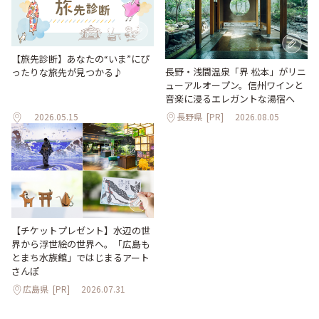
【旅先診断】あなたの“いま”にぴ
長野・浅間温泉「界 松本」がリニ
ったりな旅先が見つかる♪
ューアルオープン。信州ワインと
音楽に浸るエレガントな湯宿へ
2026.05.15
長野県
[PR]
2026.08.05
【チケットプレゼント】水辺の世
界から浮世絵の世界へ。「広島も
とまち水族館」ではじまるアート
さんぽ
広島県
[PR]
2026.07.31