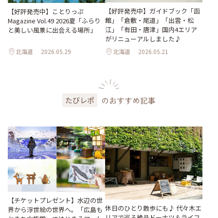
【好評発売中】ガイドブック「函
【好評発売中】ことりっぷ
館」「倉敷・尾道」「出雲・松
Magazine Vol.49 2026夏「ふらり
江」「有田・唐津」国内4エリア
と美しい風景に出会える場所」
がリニューアルしました♪
北海道
2026.05.29
北海道
2026.05.21
のおすすめ記事
たびレポ
【チケットプレゼント】水辺の世
休日のひとり散歩にも♪ 代々木エ
界から浮世絵の世界へ。「広島も
リアで巡る絶品ドーナツ＆ライフ