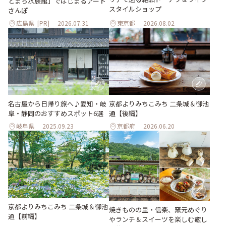
とまち水族館」ではじまるアート
スタイルショップ
さんぽ
広島県
[PR]
2026.07.31
東京都
2026.08.02
名古屋から日帰り旅へ♪愛知・岐
京都よりみちこみち 二条城＆御池
阜・静岡のおすすめスポット6選
通【後編】
岐阜県
2025.09.23
京都府
2026.06.20
京都よりみちこみち 二条城＆御池
焼きものの里・信楽、窯元めぐり
通【前編】
やランチ＆スイーツを楽しむ癒し