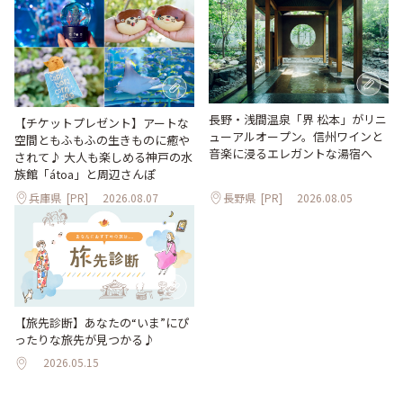
長野・浅間温泉「界 松本」がリニ
【チケットプレゼント】アートな
ューアルオープン。信州ワインと
空間ともふもふの生きものに癒や
音楽に浸るエレガントな湯宿へ
されて♪ 大人も楽しめる神戸の水
族館「átoa」と周辺さんぽ
兵庫県
[PR]
2026.08.07
長野県
[PR]
2026.08.05
【旅先診断】あなたの“いま”にぴ
ったりな旅先が見つかる♪
2026.05.15