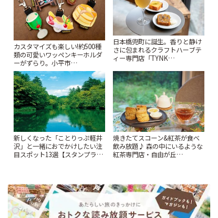
日本橋兜町に誕生。香りと静け
カスタマイズも楽しい!約500種
さに包まれるクラフトハーブテ
類の可愛いワッペンキーホルダ
ィー専門店「TYNK
ーがずらり。小平市
Kabutocho」 | ことりっぷ
「Kimamaya T&K」 | ことりっ
ぷ
新しくなった「ことりっぷ軽井
焼きたてスコーン&紅茶が食べ
沢」と一緒におでかけしたい注
飲み放題♪ 森の中にいるような
目スポット13選【スタンプラリ
紅茶専門店・自由が丘
ー開催中】 | ことりっぷ
「YOTSUBA TEA」でのんびり
時間 | ことりっぷ