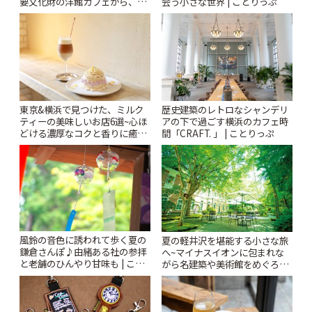
要文化財の洋館カフェから、改
会う小さな世界 | ことりっぷ
札すぐのレトロ喫茶まで~ | こと
りっぷ
東京&横浜で見つけた、ミルク
歴史建築のレトロなシャンデリ
ティーの美味しいお店6選~心ほ
アの下で過ごす横浜のカフェ時
どける濃厚なコクと香りに癒や
間「CRAFT. 」 | ことりっぷ
されるティータイム~ | ことりっ
ぷ
風鈴の音色に誘われて歩く夏の
夏の軽井沢を堪能する小さな旅
鎌倉さんぽ♪由緒ある社の参拝
へ~マイナスイオンに包まれな
と老舗のひんやり甘味も | こと
がら名建築や美術館をめぐろう
りっぷ
~ | ことりっぷ