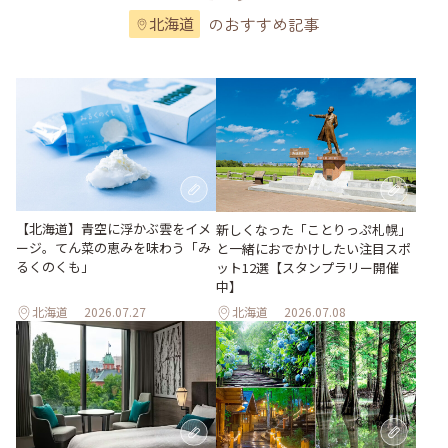
のおすすめ記事
北海道
【北海道】青空に浮かぶ雲をイメ
新しくなった「ことりっぷ札幌」
ージ。てん菜の恵みを味わう「み
と一緒におでかけしたい注目スポ
るくのくも」
ット12選【スタンプラリー開催
中】
北海道
2026.07.27
北海道
2026.07.08