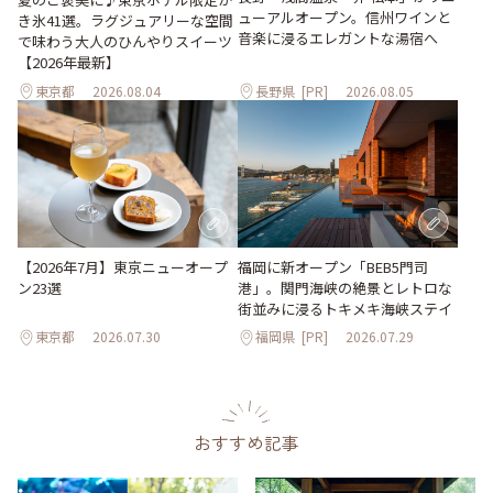
ューアルオープン。信州ワインと
き氷41選。ラグジュアリーな空間
音楽に浸るエレガントな湯宿へ
で味わう大人のひんやりスイーツ
【2026年最新】
東京都
2026.08.04
長野県
[PR]
2026.08.05
【2026年7月】東京ニューオープ
福岡に新オープン「BEB5門司
ン23選
港」。関門海峡の絶景とレトロな
街並みに浸るトキメキ海峡ステイ
東京都
2026.07.30
福岡県
[PR]
2026.07.29
おすすめ記事