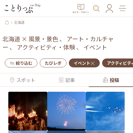
ガイド・マガジン
北海道
北海道
×
風景・景色
、
アート・カルチャ
ー
、
アクティビティ・体験
、
イベント
絞り込む
たびレポ
イベント
アクティビテ
スポット
記事
投稿