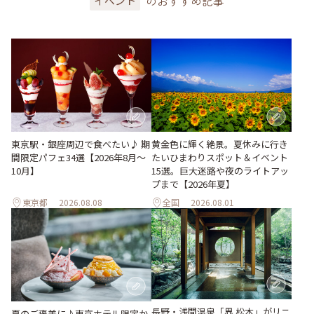
のおすすめ記事
イベント
東京駅・銀座周辺で食べたい♪ 期
黄金色に輝く絶景。夏休みに行き
間限定パフェ34選【2026年8月～
たいひまわりスポット＆イベント
10月】
15選。巨大迷路や夜のライトアッ
プまで【2026年夏】
東京都
2026.08.08
全国
2026.08.01
長野・浅間温泉「界 松本」がリニ
夏のご褒美に♪東京ホテル限定か