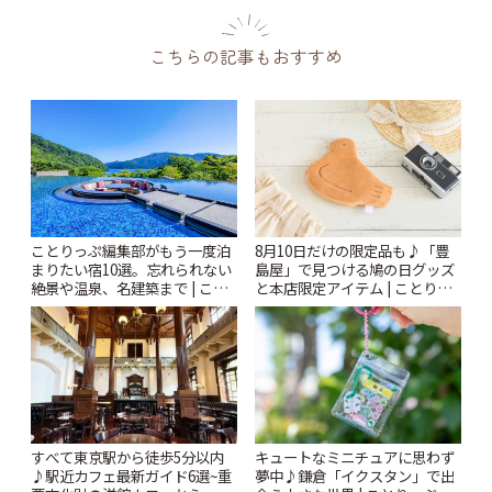
こちらの記事もおすすめ
ことりっぷ編集部がもう一度泊
8月10日だけの限定品も♪「豊
まりたい宿10選。忘れられない
島屋」で見つける鳩の日グッズ
絶景や温泉、名建築まで | こと
と本店限定アイテム | ことりっ
りっぷ
ぷ
すべて東京駅から徒歩5分以内
キュートなミニチュアに思わず
♪駅近カフェ最新ガイド6選~重
夢中♪鎌倉「イクスタン」で出