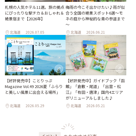
梅雨の今こそ出かけたい♪雨が似
札幌の人気ホテル11選。旅の拠点
合う全国の絶景スポット6選～モ
にぴったりな駅チカ＆おしゃれ＆
ネの庭から神秘的な青の参道まで
絶景宿まで【2026年】
～
北海道
2026.07.05
北海道
2026.06.21
【好評発売中】ガイドブック「函
【好評発売中】ことりっぷ
館」「倉敷・尾道」「出雲・松
Magazine Vol.49 2026夏「ふらり
江」「有田・唐津」国内4エリア
と美しい風景に出会える場所」
がリニューアルしました♪
北海道
2026.05.29
北海道
2026.05.21