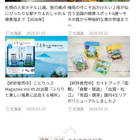
梅雨の今こそ出かけたい♪雨が似
札幌の人気ホテル11選。旅の拠点
合う全国の絶景スポット6選～モ
にぴったりな駅チカ＆おしゃれ＆
ネの庭から神秘的な青の参道まで
絶景宿まで【2026年】
～
北海道
2026.07.05
北海道
2026.06.21
【好評発売中】ガイドブック「函
【好評発売中】ことりっぷ
館」「倉敷・尾道」「出雲・松
Magazine Vol.49 2026夏「ふらり
江」「有田・唐津」国内4エリア
と美しい風景に出会える場所」
がリニューアルしました♪
北海道
2026.05.29
北海道
2026.05.21