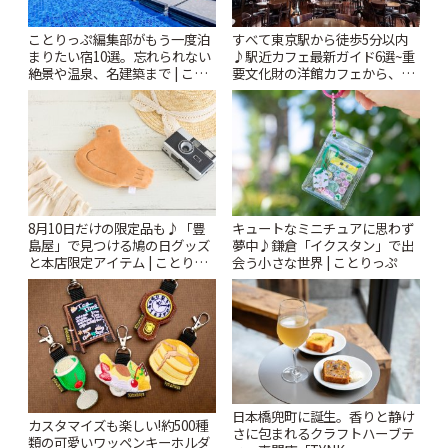
ことりっぷ編集部がもう一度泊
すべて東京駅から徒歩5分以内
まりたい宿10選。忘れられない
♪駅近カフェ最新ガイド6選~重
絶景や温泉、名建築まで | こと
要文化財の洋館カフェから、改
りっぷ
札すぐのレトロ喫茶まで~ | こと
りっぷ
8月10日だけの限定品も♪「豊
キュートなミニチュアに思わず
島屋」で見つける鳩の日グッズ
夢中♪鎌倉「イクスタン」で出
と本店限定アイテム | ことりっ
会う小さな世界 | ことりっぷ
ぷ
日本橋兜町に誕生。香りと静け
カスタマイズも楽しい!約500種
さに包まれるクラフトハーブテ
類の可愛いワッペンキーホルダ