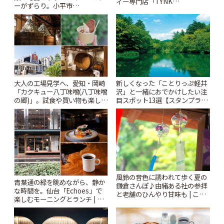
ィー専門店「TYNK
ーがずらり。小平市
Kabutocho」 | ことりっぷ
「Kimamaya T&K」 | ことりっ
ぷ
大人の工場見学へ、愛知・岡崎
新しくなった「ことりっぷ軽井
「カクキュー八丁味噌(八丁味噌
沢」と一緒におでかけしたい注
の郷)」。試食や買い物も楽しみ
目スポット13選【スタンプラリ
♪ | ことりっぷ
ー開催中】 | ことりっぷ
風鈴の音色に誘われて歩く夏の
青葉通の緑を眺めながら、静か
鎌倉さんぽ♪由緒ある社の参拝
な時間を。仙台「Echoes」で
と老舗のひんやり甘味も | こと
楽しむモーニングとランチ | こ
りっぷ
とりっぷ