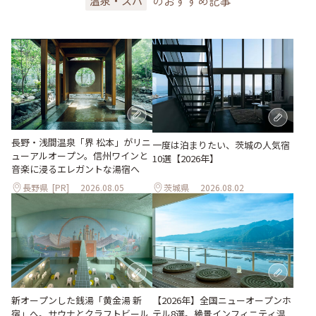
のおすすめ記事
温泉・スパ
長野・浅間温泉「界 松本」がリニ
一度は泊まりたい、茨城の人気宿
ューアルオープン。信州ワインと
10選【2026年】
音楽に浸るエレガントな湯宿へ
長野県
[PR]
2026.08.05
茨城県
2026.08.02
新オープンした銭湯「黄金湯 新
【2026年】全国ニューオープンホ
宿」へ。サウナとクラフトビール
テル8選。絶景インフィニティ温