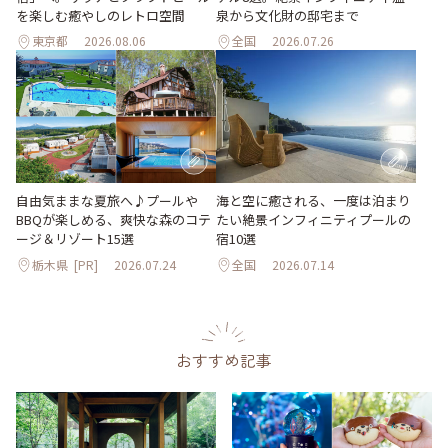
を楽しむ癒やしのレトロ空間
泉から文化財の邸宅まで
東京都
2026.08.06
全国
2026.07.26
自由気ままな夏旅へ♪プールや
海と空に癒される、一度は泊まり
BBQが楽しめる、爽快な森のコテ
たい絶景インフィニティプールの
ージ＆リゾート15選
宿10選
栃木県
[PR]
2026.07.24
全国
2026.07.14
おすすめ記事