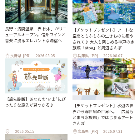
長野・浅間温泉「界 松本」がリニ
【チケットプレゼント】アートな
ューアルオープン。信州ワインと
空間ともふもふの生きものに癒や
音楽に浸るエレガントな湯宿へ
されて♪ 大人も楽しめる神戸の水
族館「átoa」と周辺さんぽ
長野県
[PR]
2026.08.05
兵庫県
[PR]
2026.08.07
【旅先診断】あなたの“いま”にぴ
ったりな旅先が見つかる♪
【チケットプレゼント】水辺の世
界から浮世絵の世界へ。「広島も
とまち水族館」ではじまるアート
さんぽ
2026.05.15
広島県
[PR]
2026.07.31