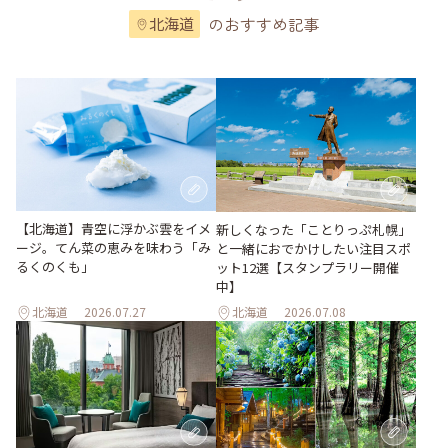
のおすすめ記事
北海道
【北海道】青空に浮かぶ雲をイメ
新しくなった「ことりっぷ札幌」
ージ。てん菜の恵みを味わう「み
と一緒におでかけしたい注目スポ
るくのくも」
ット12選【スタンプラリー開催
中】
北海道
2026.07.27
北海道
2026.07.08