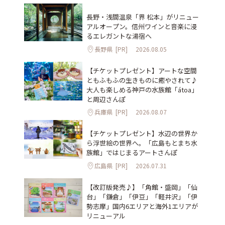
長野・浅間温泉「界 松本」がリニュー
アルオープン。信州ワインと音楽に浸
るエレガントな湯宿へ
長野県
[PR]
2026.08.05
【チケットプレゼント】アートな空間
ともふもふの生きものに癒やされて♪
大人も楽しめる神戸の水族館「átoa」
と周辺さんぽ
兵庫県
[PR]
2026.08.07
【チケットプレゼント】水辺の世界か
ら浮世絵の世界へ。「広島もとまち水
族館」ではじまるアートさんぽ
広島県
[PR]
2026.07.31
【改訂版発売♪】「角館・盛岡」「仙
台」「鎌倉」「伊豆」「軽井沢」「伊
勢志摩」国内6エリアと海外1エリアが
リニューアル