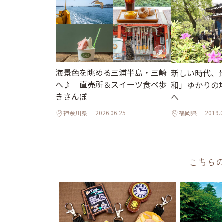
海景色を眺める三浦半島・三崎
新しい時代、
へ♪ 直売所＆スイーツ食べ歩
和」ゆかりの
きさんぽ
へ
神奈川県
2026.06.25
福岡県
2019.
こちら