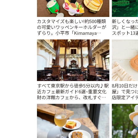
カスタマイズも楽しい!約500種類
新しくなっ
の可愛いワッペンキーホルダーが
沢」と一緒
ずらり。小平市「Kimamaya
スポット13
T&K」 | ことりっぷ
催中】 | こ
すべて東京駅から徒歩5分以内♪駅
8月10日だ
近カフェ最新ガイド6選~重要文化
屋」で見つ
財の洋館カフェから、改札すぐの
店限定アイテ
レトロ喫茶まで~ | ことりっぷ