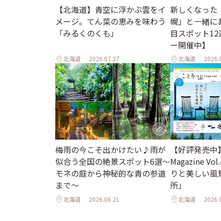
【北海道】青空に浮かぶ雲をイ
新しくなった
メージ。てん菜の恵みを味わう
幌」と一緒に
「みるくのくも」
目スポット1
ー開催中】
北海道
2026.07.27
北海道
2026.
梅雨の今こそ出かけたい♪雨が
【好評発売中
似合う全国の絶景スポット6選～
Magazine Vo
モネの庭から神秘的な青の参道
りと美しい風
まで～
所」
北海道
2026.06.21
北海道
2026.