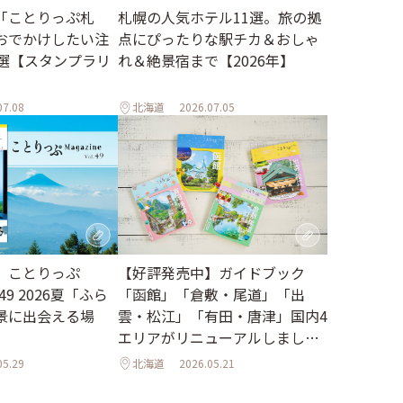
札幌の人気ホテル11選。旅の拠
「ことりっぷ札
点にぴったりな駅チカ＆おしゃ
おでかけしたい注
れ＆絶景宿まで【2026年】
2選【スタンプラリ
07.08
北海道
2026.07.05
【好評発売中】ガイドブック
】ことりっぷ
「函館」「倉敷・尾道」「出
l.49 2026夏「ふら
雲・松江」「有田・唐津」国内4
景に出会える場
エリアがリニューアルしました
♪
05.29
北海道
2026.05.21