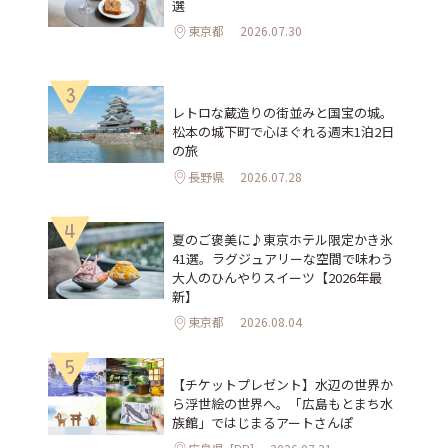
選
東京都
2026.07.30
3
レトロな蔵造りの街並みと国宝の城。
松本の城下町で心ほぐれる週末1泊2日
の旅
長野県
2026.07.28
4
夏のご褒美に♪東京ホテル限定かき氷
41選。ラグジュアリーな空間で味わう
大人のひんやりスイーツ【2026年最
新】
東京都
2026.08.04
5
【チケットプレゼント】水辺の世界か
ら浮世絵の世界へ。「広島もとまち水
族館」ではじまるアートさんぽ