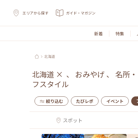
エリアから探す
ガイド・マガジン
新着
特集
北海道
北海道
×
、
おみやげ
、
名所・
フスタイル
絞り込む
たびレポ
イベント
スポット