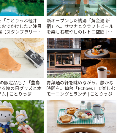
た「ことりっぷ軽井
新オープンした銭湯「黄金湯 新
におでかけしたい注目
宿」へ。サウナとクラフトビール
選【スタンプラリー開
を楽しむ癒やしのレトロ空間 | こ
とりっぷ
とりっぷ
けの限定品も♪「豊島
青葉通の緑を眺めながら、静かな
ける鳩の日グッズと本
時間を。仙台「Echoes」で楽しむ
ム | ことりっぷ
モーニングとランチ | ことりっぷ