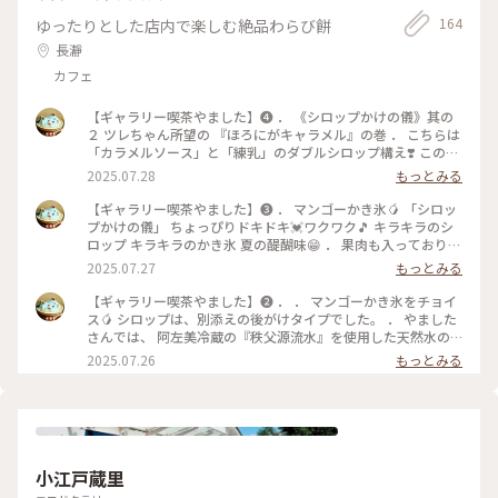
164
ゆったりとした店内で楽しむ絶品わらび餅
長瀞
カフェ
【ギャラリー喫茶やました】❹ ． 《シロップかけの儀》其の
２ ツレちゃん所望の 『ほろにがキャラメル』の巻 ． こちらは
「カラメルソース」と「練乳」のダブルシロップ構え❣️ このプ
リンのカラメルの様なシロップがその名の通り ビター感たっ
2025.07.28
もっとみる
ぷりのほろ苦な大人な味で たまらない😋💘 カラメルだけでも
充分美味しく食べられるけれど そこへ別添えその2の練乳を追
【ギャラリー喫茶やました】❸ ． マンゴーかき氷🥭 「シロッ
いがけするとまろやかさがプラスされてキャラメルな味わいに
プかけの儀」 ちょっぴりドキドキ💓ワクワク🎵 キラキラのシ
変身！ 一粒で２度美味しいかき氷でした🍧 ． ． キラキラのシ
ロップ キラキラのかき氷 夏の醍醐味😁 ． 果肉も入っておりま
ロップ キラキラのかき氷 The日本の夏🌻 ． ． 後かけタイプは
する🥭 ． 後かけタイプは シロップをかける量の配分が大切で
2025.07.27
もっとみる
シロップをかける量の配分が大切ですね🍧 ． ． ． ． ． ． ．
すね🍧 ． ． ． ． ． ． ． ． やましたさんでは、 阿左美冷蔵
． やましたさんでは、 阿左美冷蔵の『秩父源流水』を使用し
の『秩父源流水』を使用した天然水の純氷🧊のかき氷が頂けま
【ギャラリー喫茶やました】❷ ． ． マンゴーかき氷をチョイ
た天然水の純氷🧊のかき氷が頂けます🍧 ⚠️天然氷ではありま
す🍧 ⚠️天然氷ではありません （阿左美冷蔵さんの『天然氷』
ス🥭 シロップは、別添えの後がけタイプでした。 ． やました
せん （阿左美冷蔵さんの『天然氷』は自家消費のみで外部に
は自家消費のみで外部には卸していないと、以前に業界筋の方
さんでは、 阿左美冷蔵の『秩父源流水』を使用した天然水の
は卸していないと、以前に業界筋の方から聞いた事がありま
から聞いた事があります。 阿左美冷蔵の『天然氷』🧊を頂ける
純氷🧊のかき氷が頂けます🍧 ⚠️天然氷ではありません （阿左
2025.07.26
もっとみる
す。 阿左美冷蔵の『天然氷』🧊を頂けるのは直営店のみ❗️） と
のは直営店のみ❗️） とはいえ！秩父源流水を文明の力で(笑)じ
美冷蔵さんの『天然氷』は自家消費のみで外部には卸していな
はいえ！秩父源流水を文明の力で(笑)じっくり凍らせた氷も美
っくり凍らせた氷も美味しいです❣️ 店内のメニューには 天然氷
いと、以前に業界筋の方から聞いた事があります。 阿左美冷蔵
味しいです❣️ 店内のメニューには 天然氷ではない事は表記して
ではない事は表記してありました。 ． ★阿左美冷蔵直営店も
の『天然氷』🧊を頂けるのは直営店のみ❗️） とはいえ！秩父源
ありました。 ． ★阿左美冷蔵直営店も天然氷🧊の在庫が切れ
天然氷🧊の在庫が切れると純氷（武州製氷（株）謹製）へ切り
流水を文明の力で(笑)じっくり凍らせた氷も美味しいです❣️ 店
ると純氷へ切り替わります。 例年、晩秋頃から翌年の新氷の収
替わります。 例年、晩秋頃から翌年の新氷の収穫が済む1月下
内のメニューには 天然氷ではない事は表記してありました。
穫が済む1月下旬頃までは純氷での提供となっているようです
旬頃までは純氷での提供となっているようです🍧 あくまでも
． ★阿左美冷蔵直営店も天然氷🧊の在庫が切れると純氷（武
🍧 あくまでも在庫状況次第ですけどね。 ． ． ． ． ． 埼玉県
小江戸蔵里
在庫状況次第ですけどね。 ． ． ． ． ． 埼玉県秩父の長瀞に
州製氷（株）謹製）へ切り替わります。 例年、晩秋頃から翌年
秩父の長瀞にあります宝登山神社の参道沿いの高台に佇むギャ
あります宝登山神社の参道沿いの高台に佇むギャラリー喫茶☕️
の新氷の収穫が済む1月下旬頃までは純氷での提供となってい