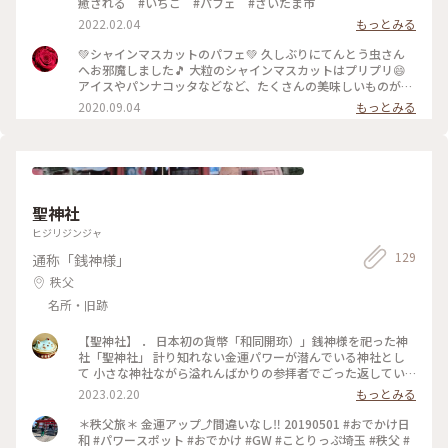
癒される #いちご #パフェ #さいたま市
🥄 あぁやっぱり美味しい。 ヨーグルトテイストでまとめて、
2022.02.04
もっとみる
絶対にくどくならない魔法かけてる。 通常の1／3サイズのお
かわりパフェも もちろん頼みましたとも（笑） 𓍯 小さくてあ
💚シャインマスカットのパフェ💚 久しぶりにてんとう虫さん
ったかいパフェカフェてんとう虫さん。 また会いに行こうと
へお邪魔しました🎵 大粒のシャインマスカットはプリプリ😄
思います♥️ #パフェカフェてんとう虫 #カフェ #パフェ #完全
アイスやパンナコッタなどなど、たくさんの美味しいものがつ
予約制 #春色さがし #ひとりカフェ部
まったパフェです💖 ドリンクセットにすると、コーヒーがプ
2020.09.04
もっとみる
ラス200円とお安めなのに、大きなカップにたくさん入って、
おなかタポタポで大満足です☺️ #てんとう虫#パフェ#シャイン
マスカット#こだわりコーヒー
聖神社
ヒジリジンジャ
129
通称「銭神様」
秩父
名所・旧跡
【聖神社】 ． 日本初の貨幣「和同開珎）」銭神様を祀った神
社「聖神社」 計り知れない金運パワーが潜んでいる神社とし
て 小さな神社ながら溢れんばかりの参拝者でごった返してい
た元旦でした。 ． ． ． #Myことりっぷ #埼玉 #秩父 #神社 #
2023.02.20
もっとみる
聖神社#和同開珎 #パワースポット#金運 #初詣 #神社仏閣参拝
日記
＊秩父旅＊ 金運アップ⤴️間違いなし‼️ 20190501 #おでかけ日
和 #パワースポット #おでかけ #GW #ことりっぷ埼玉 #秩父 #