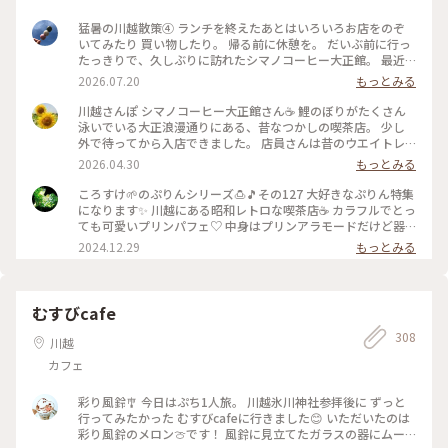
猛暑の川越散策④ ランチを終えたあとはいろいろお店をのぞ
いてみたり 買い物したり。 帰る前に休憩を。 だいぶ前に行っ
たっきりで、久しぶりに訪れたシマノコーヒー大正館。 最近
ずっと混んでるんですよね、特に若い人たちで。 この日は平
2026.07.20
もっとみる
日だったのと、タイミングなのかすんなり入れました😊 みん
なでクリームソーダを✨ 私は巨峰ソーダというのがあって、そ
川越さんぽ シマノコーヒー大正館さん☕️ 鯉のぼりがたくさん
れにしました🍇 最近のクリームソーダはいろいろな種類があ
泳いでいる大正浪漫通りにある、昔なつかしの喫茶店。 少し
るんですね🤔 ・ もわっとするような暑さでしたが楽しい時間
外で待ってから入店できました。 店員さんは昔のウエイトレ
を過ごせた川越散策でした☺️ ・ 2026.7.15 ・ #埼玉さんぽ #川
スさんやウェイターさんのような、こちらも懐かしい雰囲気✨
2026.04.30
もっとみる
越さんぽ #川越カフェ
テーブルには、まだあったのか！星座のルーレット占い！ 見
たことはあるけどやったことはありません😆 私はプリンアラ
ころすけ🌱のぷりんシリーズ🍮🎵その127 大好きなぷりん特集
モード。 このシルバーの器もいい🩷 夫はコーヒーゼリー。 こ
になります✨ 川越にある昭和レトロな喫茶店☕ カラフルでとっ
のレトロな器もいい💛 やっぱり缶詰のみかんとさくらんぼが
ても可愛いプリンパフェ♡ 中身はプリンアラモードだけど器
マストです😋 伝票もレトロでかわいかったです😊 #シマノコ
が変わるだけで印象がガラリと変わりますね♡プリンは固くて
2024.12.29
もっとみる
ーヒー大正館 #シマノコーヒー #喫茶店 #カフェ #プリンアラ
大きなサイズでフルーツもりもり♡窓際のふんわり柔らかな光
モード #コーヒーゼリー #大正浪漫通り#川越 #埼玉
でまるでレトロな８ミリカメラのフィルムで撮影したようにな
りました♡ #シマノコーヒー #プリンパフェ #プリンアラモー
ド #ぷりん #フルーツ #可愛い #レトロ #喫茶店 #また行きたい
むすびcafe
な #川越 #ぷりんシリーズ
308
川越
カフェ
彩り風鈴🎐 今日はぷち1人旅。 川越氷川神社参拝後に ずっと
行ってみたかった むすびcafeに行きました😊 いただいたのは
彩り風鈴のメロン🍈です！ 風鈴に見立てたガラスの器にムー