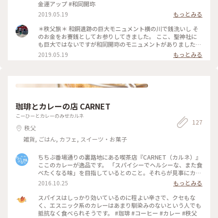
金運アップ #和同開珎
2019.05.19
もっとみる
＊秩父旅＊ 和銅遺跡の巨大モニュメント横の川で銭洗いし そ
のお金をお賽銭としてお参りしてきました。 ここ、聖神社に
も巨大ではないですが和同開珎のモニュメントがありました
よ❣️ 20190501 #おでかけ日和 #パワースポット #おでかけ
2019.05.19
もっとみる
#GW #ことりっぷ埼玉 #秩父 #金運アップ #和同開珎
珈琲とカレーの店 CARNET
こーひーとカレーのみせカルネ
127
秩父
雑貨, ごはん, カフェ, スイーツ・お菓子
ちちぶ番場通りの裏路地にある喫茶店『CARNET（カルネ）』
ここのカレーが逸品です。 「スパイシーでヘルシーな、また食
べたくなる味」を目指しているとのこと。それらが見事にカレ
ーに表現されています。 こちらは「チキンキーマ」 鶏肉と野
2016.10.25
もっとみる
菜、そしてスパイスの絶妙なバランスが、クセになる味を引き
出しています。 食後にはオールドビーンズから丁寧に抽出した
スパイスはしっかり効いているのに程よい辛さで、クセもな
コーヒーを。酸味のあるソフトな口当たり「ロア・ブレン
く、エスニック系のカレーはあまり馴染みのないという人でも
ド」、苦味の強いシャキッとした飲み口「ケア・ブレンド」
抵抗なく食べられそうです。 #珈琲 #コーヒー #カレー #秩父