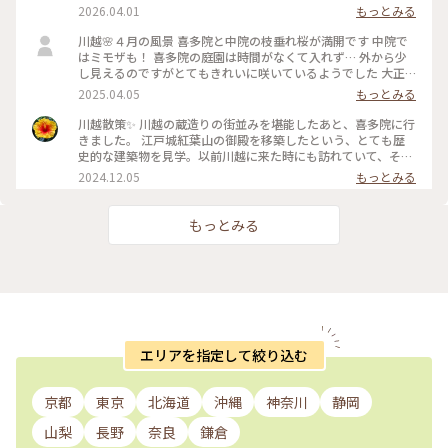
ました
2026.04.01
もっとみる
川越🌸４月の風景 喜多院と中院の枝垂れ桜が満開です 中院で
はミモザも！ 喜多院の庭園は時間がなくて入れず… 外から少
し見えるのですがとてもきれいに咲いているようでした 大正
通りの鯉のぼりも始まってます🎏🎏
2025.04.05
もっとみる
川越散策✨ 川越の蔵造りの街並みを堪能したあと、喜多院に行
きました。 江戸城紅葉山の御殿を移築したという、とても歴
史的な建築物を見学。以前川越に来た時にも訪れていて、その
ような大変貴重なものが、ここにあるという事に深く感動しま
2024.12.05
もっとみる
した。今回も同様です。 また、敷地の中には五百羅漢の石像な
どもあり、ここから美しい紅葉も眺める事ができました。 #川
越 #紅葉
もっとみる
エリアを指定して絞り込む
京都
東京
北海道
沖縄
神奈川
静岡
山梨
長野
奈良
鎌倉