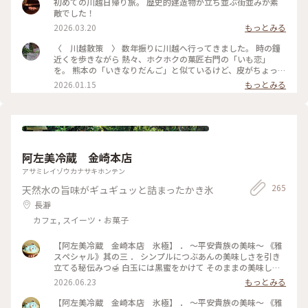
初めての川越日帰り旅。 歴史的建造物が立ち並ぶ街並みが素
敵でした！
2026.03.20
もっとみる
〈 川越散策 〉 数年振りに川越へ行ってきました。 時の鐘
近くを歩きながら 熱々、ホクホクの菓匠右門の「いも恋」
を。 熊本の「いきなりだんご」と似ているけど、皮がちょっと
違うのかな？ どちらも美味しいので大好きです🎵 VANITOY
2026.01.15
もっとみる
BAGEL でベーグルを買ったり 菓子屋横丁を見て回りました。
行きたかったパン屋さんがお休みで残念。 所々、お店が変わ
っていたり、新たなスポットも出来ていました。 年末とあっ
て着物で歩く方も多く大賑わいでした。 #川越 #いも恋 #時
の鐘
阿左美冷蔵 金崎本店
アサミレイゾウカナサキホンテン
265
天然水の旨味がギュギュッと詰まったかき氷
長瀞
カフェ, スイーツ・お菓子
【阿左美冷蔵 金崎本店 氷極】 ． 〜平安貴族の美味〜 《雅
スペシャル》其の三 ． シンプルにつぶあんの美味しさを引き
立てる秘伝みつ🍯 白玉には黒蜜をかけて そのままの美味しさ
をかみしめてから コレ（最後の写真）がしたかったから❣️ 日替
2026.06.23
もっとみる
わりスイーツは、ティラミスにも惹かれたのだけど白玉にした
理由はココ‼️ かき氷にのせて食べたかったから〜🤣 ． 「余は
【阿左美冷蔵 金崎本店 氷極】 ． 〜平安貴族の美味〜 《雅