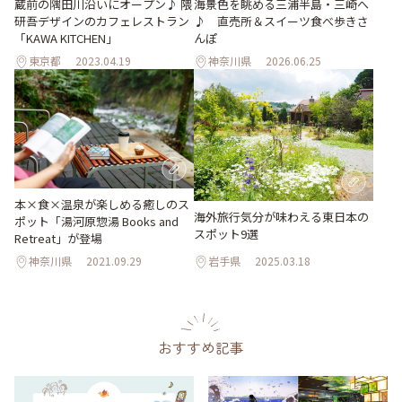
蔵前の隅田川沿いにオープン♪ 隈
海景色を眺める三浦半島・三崎へ
研吾デザインのカフェレストラン
♪ 直売所＆スイーツ食べ歩きさ
「KAWA KITCHEN」
んぽ
東京都
2023.04.19
神奈川県
2026.06.25
本×食×温泉が楽しめる癒しのス
海外旅行気分が味わえる東日本の
ポット「湯河原惣湯 Books and
スポット9選
Retreat」が登場
神奈川県
2021.09.29
岩手県
2025.03.18
おすすめ記事