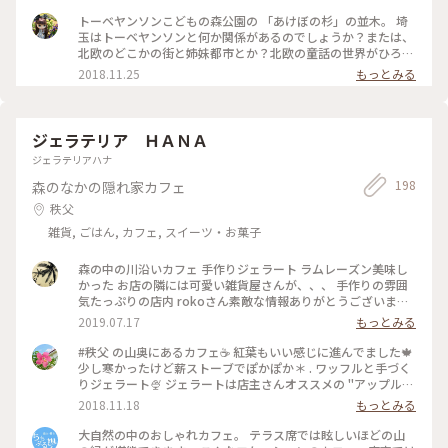
族全員で楽しめる場所です✨ #紅葉 #ムーミン #埼玉 #飯
能
トーベヤンソンこどもの森公園の 「あけぼの杉」の並木。 埼
玉はトーベヤンソンと何か関係があるのでしょうか？または、
北欧のどこかの街と姉妹都市とか？北欧の童話の世界がひろが
ります。＃秋深き＃紅葉＃ムーミン谷＃公園
2018.11.25
もっとみる
ジェラテリア ＨＡＮＡ
ジェラテリアハナ
198
森のなかの隠れ家カフェ
秩父
雑貨, ごはん, カフェ, スイーツ・お菓子
森の中の川沿いカフェ 手作りジェラート ラムレーズン美味し
かった お店の隣には可愛い雑貨屋さんが、、、 手作りの雰囲
気たっぷりの店内 rokoさん素敵な情報ありがとうございます
#夏旅2019#ひんやりスイーツ
2019.07.17
もっとみる
#秩父 の山奥にあるカフェ☕️ 紅葉もいい感じに進んでました🍁
少し寒かったけど薪ストーブでぽかぽか＊ . ワッフルと手づく
りジェラート🍨 ジェラートは店主さんオススメの "アップルパ
イ"をいただきました🍎 りんごのコンポートとサクサクのパイ
2018.11.18
もっとみる
が 入っていておいしかったです💕 . ワッフルだけど飲み物はお
抹茶。笑 お茶が好きなのです。笑
大自然の中のおしゃれカフェ。 テラス席では眩しいほどの山