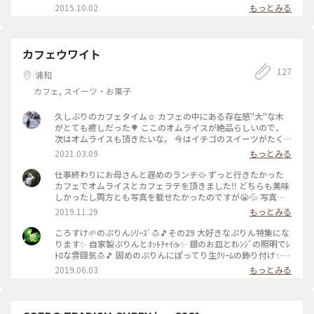
気分やお好みに合わせて、選べるのがうれしいですね！ #ちち
2015.10.02
もっとみる
ぶ #秩父 #ランチ #カレー #カフェ #喫茶店ら#コーヒー
カフェウワイト
127
浦和
カフェ, スイーツ・お菓子
久しぶりのカフェタイム☺️ カフェの中にある存在感"大"な木
がとても癒しだった🌳 ここのオムライスが絶品らしいので、
次はオムライスも頂きたいな。 今はイチゴのスイーツがたく
さんで春を感じられます。🌸 #カフェウワイト#春ふわり
2021.03.09
もっとみる
仕事終わりにお母さんと遅めのランチ🥘 ずっと行きたかった
カフェでオムライスとカフェラテを頂きました‼︎ どちらも美味
しかったし両方とも写真を載せたかったのですが😭💦 写真は
ラテアートがかわいいカフェラテ☕️ 自分が食べたオムライスと
2019.11.29
もっとみる
女の子が描いてありました😊癒されるなぁ💭✨ #わたしの街#
秋の色彩#ラテアート
ころすけ🌱のぷりんｼﾘｰｽﾞ🍮🎵その29 大好きなぷりん特集にな
ります✨ 自家製ぷりんとﾎｯﾄﾁｬｲ☕️✨ 銀のお皿とｵﾚﾝｼﾞの照明でﾚ
ﾄﾛな雰囲気🍮🎵 固めのぷりんにぽってり生ｸﾘｰﾑの飾り付け✨
いちごは季節限定です(o・ω・o)🍓 ｶﾗﾒﾙｿｰｽがけっこうほろ苦
2019.06.03
もっとみる
くて甘～いﾎｯﾄﾁｬｲとよく合います😋✨ぷりんと珈琲をよくｵｰﾀﾞ
ｰしますがまた違う美味しい組み合わせを発見しました❤️ #ウ
ワイト #ウワイトカフェ #ぷりん #プリン #自家製 #ホットチャ
イ #チャイ #レトロ #美味しい #cafe #浦和カフェ #浦和 #ぷり