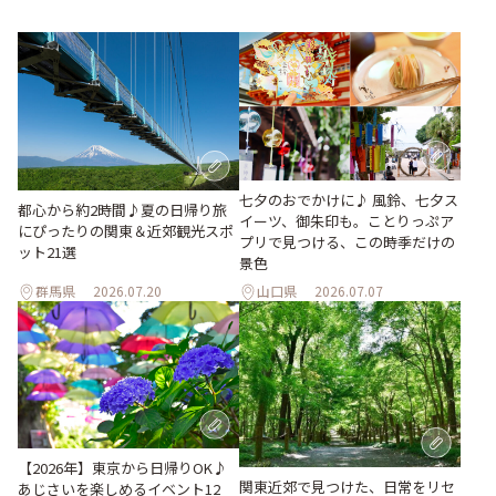
七夕のおでかけに♪ 風鈴、七夕ス
都心から約2時間♪夏の日帰り旅
イーツ、御朱印も。ことりっぷア
にぴったりの関東＆近郊観光スポ
プリで見つける、この時季だけの
ット21選
景色
群馬県
2026.07.20
山口県
2026.07.07
【2026年】東京から日帰りOK♪
関東近郊で見つけた、日常をリセ
あじさいを楽しめるイベント12