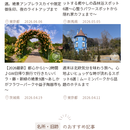
ットする癒やしの森林浴スポット
選。絶景アンブレラスカイや限定
6選～心整うパワースポットから
御朱印、夜のライトアップまで
隠れ家カフェまで～
東京都
2026.06.06
群馬県
2026.05.05
週末は北欧気分を味わう旅へ。心
【2026最新】都心から1～2時間
地よいヒュッゲな時が流れるスポ
♪GW日帰り旅行で行きたいバ
ット6選｜ムーミンパークから話
ラ・藤・新緑の絶景9選～あしか
題のホテルまで
がフラワーパークや益子陶器市も
～
茨城県
2026.04.19
東京都
2026.04.11
のおすすめ記事
名所・旧跡