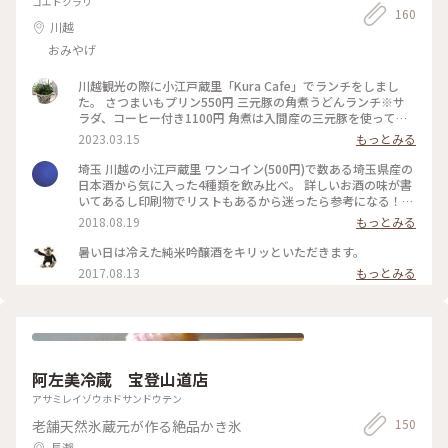
コエドクラリ
ラリー喫茶☕️ 素材にこだわった手作りのお菓子，かき氷，窯焼
素材にこだわった手作りのお菓子，かき氷，窯焼きピザなどが
160
るようです🍧 あくまでも在庫状況次第ですけどね。 ． ． ．
きピザなどがたのしめます🍪🍧🍕 高台にあるから参道の人々
川越
たのしめます🍪🍧🍕 高台にあるから参道の人々の往来が直接
． ． 埼玉県秩父の長瀞にあります宝登山神社の参道沿いの高
の往来が直接見えず 緑に囲まれた様な景色に癒されます。 ．
見えず 緑に囲まれた様な景色に癒されます。 ． ． #埼玉#秩父
台に佇むギャラリー喫茶☕️ 素材にこだわった手作りのお菓子，
おみやげ
． #埼玉#秩父#長瀞 #宝塔山神社 #カフェ#甘味#かき氷 #キャ
#長瀞 #宝塔山神社 #カフェ#甘味#かき氷 #マンゴー#ゴーラー
かき氷，窯焼きピザなどがたのしめます🍪🍧🍕 高台にあるか
ラメル #ギャラリー喫茶やました #ゆるり夏時間 #ゴーラー隊
隊 #ギャラリー喫茶やました #ゆるり夏時間
ら参道の人々の往来が直接見えず 緑に囲まれた様な景色に癒
川越観光の際に小江戸蔵里「Kura Cafe」でランチをしまし
されます。 ． ． #埼玉#秩父#長瀞 #宝塔山神社 #カフェ#甘味
た。 さつまいもプリン550円 三元豚の角煮うどんランチ※サ
#かき氷 #マンゴー#ゴーラー隊 #ギャラリー喫茶やました #ゆ
ラダ、コーヒー付き1100円 角煮は入間産の三元豚を使ってい
るり夏時間
て柔らかく、川越名産のさつまいもを使ったプリンもカラメル
2023.03.15
もっとみる
が効いていておいしかったです。 ランチは15時までやってい
て、その後も食事メニューを注文できるので、ランチの時間が
埼玉 川越の小江戸蔵里 ワンコイン(500円)で数ある埼玉県産の
ずれてしまったときもおすすめです！ 本川越駅徒歩5分 #川
日本酒から気に入った4種類を飲み比べ。 詳しいお酒の味が書
越 #川越ランチ #川越観光 #さつまいもプリン
いてあるし印刷物でリストもあるから迷ったら参考になる！
お塩と生粒胡椒が無料で置いてあるのが嬉しい♡ コインを使
2018.08.19
もっとみる
っておつまみを注文することも可能です。 みなさん、お気に入
りを探してお土産を購入していましたよ。 隣の建物のカウン
暑い日は冷えた純米吟醸酒をキリッといただきます。
ター式の飲み比べのコーナーではここでしか飲めないスパーク
2017.08.13
もっとみる
リング日本酒もありました。 (今回はラストオーダーの6時を回
っていたので飲めませんでした(><)) 食べ歩きも飲み歩きも景
色も楽しい街でした！ #とっておきの旅 #小江戸川越 #埼玉 #
日本酒 #地酒
阿左美冷蔵 宝登山道店
アサミレイゾウホドサンドウテン
150
老舗天然氷蔵元が作る絶品かき氷
長瀞