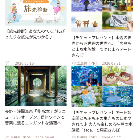
【旅先診断】あなたの“いま”にぴ
ったりな旅先が見つかる♪
【チケットプレゼント】水辺の世
界から浮世絵の世界へ。「広島も
とまち水族館」ではじまるアート
さんぽ
2026.05.15
広島県
[PR]
2026.07.31
長野・浅間温泉「界 松本」がリニ
【チケットプレゼント】アートな
ューアルオープン。信州ワインと
空間ともふもふの生きものに癒や
音楽に浸るエレガントな湯宿へ
されて♪ 大人も楽しめる神戸の水
族館「átoa」と周辺さんぽ
長野県
[PR]
2026.08.05
兵庫県
[PR]
2026.08.07