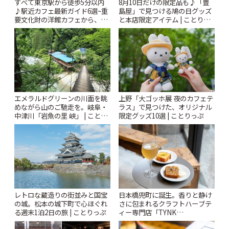
すべて東京駅から徒歩5分以内
8月10日だけの限定品も♪「豊
♪駅近カフェ最新ガイド6選~重
島屋」で見つける鳩の日グッズ
要文化財の洋館カフェから、改
と本店限定アイテム | ことりっ
札すぐのレトロ喫茶まで~ | こと
ぷ
りっぷ
エメラルドグリーンの川面を眺
上野「大ゴッホ展 夜のカフェテ
めながら山のご馳走を。岐阜・
ラス」で見つけた、オリジナル
中津川「岩魚の里 峡」 | ことり
限定グッズ10選 | ことりっぷ
っぷ
レトロな蔵造りの街並みと国宝
日本橋兜町に誕生。香りと静け
の城。松本の城下町で心ほぐれ
さに包まれるクラフトハーブテ
る週末1泊2日の旅 | ことりっぷ
ィー専門店「TYNK
Kabutocho」 | ことりっぷ