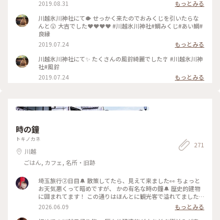
ス 上にゼリーとメロンの果肉がのっています。 見た目もかわ
2019.08.31
もっとみる
いく涼やか🎐 お味も甘くて美味しかった♡ いろんなところの
投稿が ごっちゃになっていますが 夏の思い出を少しずつ投稿
川越氷川神社にて🐡 せっかく来たのでおみくじを引いたらな
していきますので よろしくお願いします✨ #夏旅2019 #旅のひ
んと😲 大吉でした❤️❤️❤️❤️ #川越氷川神社#鯛みくじ#あい鯛#
ととき #ひんやりスイーツ #スイーツ #メロン #風鈴 #かわいい
良縁
#涼やか #美味 #川越氷川神社 #カフェ #川越 #埼玉 #milkのミ
2019.07.24
もっとみる
ルキーな毎日
川越氷川神社にて✨ たくさんの風鈴綺麗でした🎐 #川越氷川神
社#風鈴
2019.07.24
もっとみる
時の鐘
トキノカネ
271
川越
ごはん, カフェ, 名所・旧跡
埼玉旅行②日目🔔 散策してたら、見えて来ました👀 ちょっと
お天気悪くって暗めですが、 かの有名な時の鐘🔔 歴史的建物
に囲まれてます！ この通りはほんとに観光客で溢れてました
💦 #時の鐘 #小江戸川越 #川越散策 #レトロ建物 #埼玉旅行
2026.06.09
もっとみる
#20260606