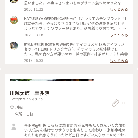
思いました。 本当はさつまいものデザート食べたかったな
2020.11.22
もっとみる
HATUNEYA GERDEN CAFE〜⭐︎" 《さつま芋のモンブラン》 川
越に来たら、やっぱりさつま芋🍠 明治時代の洋館を思わせる
ようなカフェ♬ ソファー席もあり、落ち着く空間です。 ・ し
っとり焼き上 げ たスイートポテト生 地 の 上 に ゴ マ 風 味 の
2020.03.16
もっとみる
ハ チミツム ー ス さ つ ま 芋 と 生 ク リ ー ム で 仕 上 げ た ペ
ーストを絞り 仕上げました‥HPより #川越
#埼玉 #川越 #cafe #sweet #枡ティラミス 枡抹茶ティラミス
セット¥1,180( ドリンク付き )。枡ティラミス初体験でし
た〜。私の食べ方が悪いのか、歯の裏側に抹茶がたっぷり笑😂
2019.06.03
もっとみる
川越大師 喜多院
カワゴエタイシキタイン
111
川越
名所・旧跡
喜多院@川越 こちらは満開🌸 お花見客もたくさんいて大賑わ
い 人混みを抜けつつサクッとお参りして終わり… 氷川神社の
あたりも良さそうだったけど土日はすごい人なのでやめておき