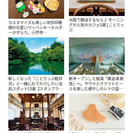
大阪で朝活するなら♪ モーニン
カスタマイズも楽しい!約500種
グが人気のカフェ5選 | ことりっ
類の可愛いワッペンキーホルダ
ぷ
ーがずらり。小平市
「Kimamaya T&K」 | ことりっ
ぷ
新しくなった「ことりっぷ軽井
新オープンした銭湯「黄金湯 新
沢」と一緒におでかけしたい注
宿」へ。サウナとクラフトビー
目スポット13選【スタンプラリ
ルを楽しむ癒やしのレトロ空間
ー開催中】 | ことりっぷ
| ことりっぷ