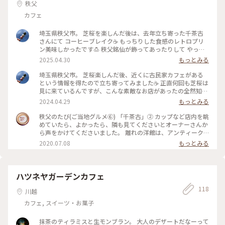
秩父
カフェ
埼玉県秩父市。 芝桜を楽しんだ後は、去年立ち寄った千茶古
さんにて コーヒーブレイク☕️ もっちりした食感のレトロプリ
ン美味しかったです🍮 秩父銘仙が飾ってあったりして やっぱ
り好きだなーこういうところ💕 ・ この時期はお食事メニュー
2025.04.30
もっとみる
はお休みしているそうなので、いつかゆったり食事も楽しんで
みたいなぁーと思いました😊 ・ 2025.4.27📝 ・ #埼玉さんぽ #
埼玉県秩父市。 芝桜楽しんだ後、近くに古民家カフェがある
秩父カフェ
という情報を得たので立ち寄ってみました☕️ 正直何回も芝桜は
見に来ているんですが、こんな素敵なお店があったの全然知り
ませんでした！ 炭火自家焙煎珈琲 千茶古(ちゃこ)さん。 ログ
2024.04.29
もっとみる
ハウス風の建物の中には素敵なカップが並び、秩父銘仙を使っ
たインテリアも✨ 今はお食事メニューはお休みしているようで
秩父のたび(ご当地グルメ⑥) 「千茶古」② カップなど店内を眺
すがゆったりとした雰囲気の中、美味しい珈琲とスイーツいた
めていたら、よかったら、隣も見てくださいとオーナーさんか
だいてきました💕 ・ #埼玉さんぽ #秩父カフェ #千茶古
ら声をかけてくださいました。 離れの洋館は、アンティーク
好きにはたまらない😣✨ この中で庭眺めながら過ごす時間って
2020.07.08
もっとみる
とても素敵だなぁと、妄想に浸りました。 秩父のたび終わ
り。 #秩父#ご当地#千茶古 #ご当地グルメ#自家焙煎
ハツネヤガーデンカフェ
118
川越
カフェ, スイーツ・お菓子
抹茶のティラミスと生モンブラン。 大人のデザートだなーって