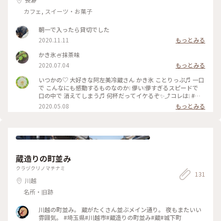
カフェ, スイーツ・お菓子
朝一で入ったら貸切でした
2020.11.11
もっとみる
かき氷🍧抹茶味
2020.07.04
もっとみる
いつかの♡ 大好きな阿左美冷蔵さん かき氷 ことりっぷ♬ 一口
で こんなにも感動するものなのか❕ 儚い❕儚すぎるスピードで
口の中で 消えてしまう♬ 何杯だってイケるぞ✨⤴︎コレは❕ #旅
の思い出 #かき氷 #ありがとう #感動した❕ また いつか♡ また
2020.05.08
もっとみる
行きたいナ♡
蔵造りの町並み
クラヅクリノマチナミ
131
川越
名所・旧跡
川越の町並み。 蔵がたくさん並ぶメイン通り。 夜もまたいい
雰囲気。 #埼玉県#川越市#蔵造りの町並み#蔵#城下町