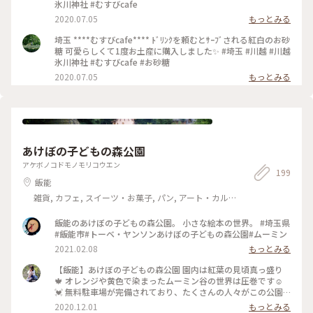
氷川神社 #むすびcafe
2020.07.05
もっとみる
埼玉 ****むすびcafe**** ﾄﾞﾘﾝｸを頼むとｻｰﾌﾞされる紅白のお砂
糖 可愛らしくて1度お土産に購入しました✨ #埼玉 #川越 #川越
氷川神社 #むすびcafe #お砂糖
2020.07.05
もっとみる
あけぼの子どもの森公園
アケボノコドモノモリコウエン
199
飯能
雑貨, カフェ, スイーツ・お菓子, パン, アート・カル
チャー, ライフスタイル, 風景・景色
飯能のあけぼの子どもの森公園。 小さな絵本の世界。 #埼玉県
#飯能市#トーベ・ヤンソンあけぼの子どもの森公園#ムーミン
2021.02.08
もっとみる
【飯能】あけぼの子どもの森公園 園内は紅葉の見頃真っ盛り
🍁 オレンジや黄色で染まったムーミン谷の世界は圧巻です☺️
💓 無料駐車場が完備されており、たくさんの人々がこの公園
に遊びにきています！園内には素敵なカフェや施設があり、家
2020.12.01
もっとみる