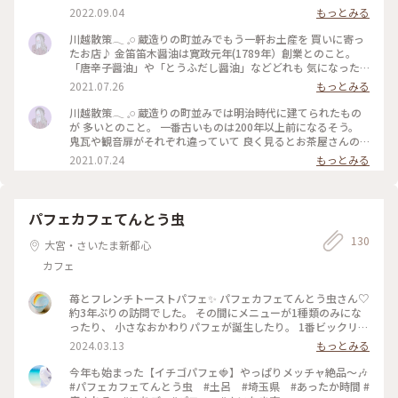
2022.09.04
もっとみる
川越散策𓂃 𓈒𓏸 蔵造りの町並みでもう一軒お土産を 買いに寄っ
たお店♪ 金笛笛木醤油は寛政元年(1789年）創業とのこと。
「唐辛子醤油」や「とうふだし醤油」などどれも 気になった
けど「たまごかけご飯のタレ」を購入·͜·♡ お隣の川島町にある
2021.07.26
もっとみる
「金笛しょうゆパーク」では 工場見学も出来るそうなのでま
た機会があったら 行ってみたいな #金笛 #笛木醤油 #お土
川越散策𓂃 𓈒𓏸 蔵造りの町並みでは明治時代に建てられたもの
産
が 多いとのこと。 一番古いものは200年以上前になるそう。
鬼瓦や観音扉がそれぞれ違っていて 良く見るとお茶屋さんの
上に壺が飾ってあるのを発見♪ お店に入ると冷たいほうじ茶
2021.07.24
もっとみる
が配られていて さりげないおもてなしが素敵でした。 氷茶を
入れるのにガラスの急須を購入·͜·♡ #日本茶 #茶器 #お土
産 #長峰園
パフェカフェてんとう虫
130
大宮・さいたま新都心
カフェ
苺とフレンチトーストパフェ✨ パフェカフェてんとう虫さん♡
約3年ぶりの訪問でした。 その間にメニューが1種類のみにな
ったり、 小さなおかわりパフェが誕生したり。 1番ビックリし
たのが、ご店主ドリアンともよさん ヒルナンデスにご出演さ
2024.03.13
もっとみる
れてたということ‼️✨ いや〜すごいなぁ🥰 𓍯 久しぶりすぎ
で、覚えてないだろうなと思ってたら パフェをトンと置いた
今年も始まった【イチゴパフェ🍓】やっぱりメッチャ絶品〜🎶
瞬間に、 「お久しぶりです！お元気でしたか？」と♡︎ʾʾ 泣きそ
#パフェカフェてんとう虫 #土呂 #埼玉県 #あったか時間 #
うになりました😭 𓍯 ひと通り近況報告していただいたパフェ