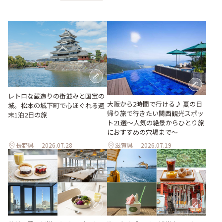
レトロな蔵造りの街並みと国宝の
大阪から2時間で行ける♪ 夏の日
城。松本の城下町で心ほぐれる週
帰り旅で行きたい関西観光スポッ
末1泊2日の旅
ト21選～人気の絶景からひとり旅
におすすめの穴場まで～
長野県
2026.07.28
滋賀県
2026.07.19