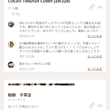
COEDO TRADISH CURRY jam3281
んシリーズ
125
川越
カフェ
#あったかい冬店のディスプレイが可愛らしくて心暖まるお店
です。案内のために外に立っているおじさんは、店の社長さん
とのことでした。ありがとうございました。美味しかったで
す。
2018.01.28
もっとみる
#川越#関東お散歩#カレー#川越グルメ ここの、可愛いカレー
屋さんはぶらぶらしていて見つけた！！ とってもおいしいで
す♡小さな気配りも嬉しい 川越へ立ち寄ったときはここでラ
ンチと決めました。絶対リピート。
2017.01.08
もっとみる
焼きカレー#わたしの街
2016.11.10
もっとみる
珈琲 千茶古
コーヒーチャコ
123
ゆっくり味わいたい