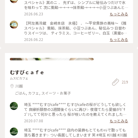
まんぞくじゃ🪭ﾎ~ﾎﾎﾎｰ」なーんつって🤣 ． ． #ごちそうさま
スペシャル》其のニ ． 先ずは、シンプルに秘伝みつだけで氷
． ． 大人限定の店舗『氷極』では、 アルコールを使用したか
を味わって 次に栗餡→→→→抹茶餡→→→→小豆つぶあんと
き氷や、ミニスイーツが付いていたり ワンラク上のおもてな
食べ進めました🍧 栗餡も抹茶餡も濃厚で口当たりなめらか❣️ し
2026.06.23
もっとみる
しと共にまったり極上のかき氷がいただけます🍧 ． ． ． ．
あわせ💕 ． ． ． 大人限定の店舗『氷極』では、 アルコール
． ． 《お願い》🙇‍♀️ 頂いたコメントの返信が コメントして下さ
を使用したかき氷や、ミニスイーツが付いていたり ワンラク
【阿左美冷蔵 金崎本店 氷極】 ． 〜平安貴族の美味〜 《雅
った方のお知らせ欄に反映されない事象が発生しています⚠️
上のおもてなしと共にまったり極上のかき氷がいただけます🍧
スペシャル》 栗餡、抹茶餡、小豆つぶあん、秘伝みつ 日替わ
申し訳ありませんが手動でご確認ください🙇‍♀️🙇‍♀️🙇‍♀️🙇‍♀️ ． ． ．
． ． ． ． ． ． 《お願い》🙇‍♀️ 頂いたコメントの返信が コメン
りスイーツは、 ティラミス、コーヒーゼリー、白玉（黒蜜or
． ． ． ． ． #埼玉#秩父#長瀞#阿左美冷蔵 #天然かき氷#かき
トして下さった方のお知らせ欄に反映されない事象が発生して
秘伝蜜）から 白玉（黒蜜）をチョイス お口直しの梅干し付き
2026.06.22
もっとみる
氷 #阿左美冷蔵金崎本店#氷極 #大人のかき氷 #ご褒美かき氷 #
います⚠️ 申し訳ありませんが手動でご確認ください🙇‍♀️🙇‍♀️🙇‍♀️🙇‍♀️
． 大人限定の店舗『氷極』では、 アルコールを使用したかき
ゴーラー隊 #平安貴族の美味 2026年5月下旬
． ． ． ． ． ． ． ． #埼玉#秩父#長瀞#阿左美冷蔵 #天然かき
氷や、ミニスイーツが付いていたり ワンラク上のおもてなし
氷#かき氷 #阿左美冷蔵金崎本店#氷極 #大人のかき氷 #ご褒美
と共にまったり極上のかき氷がいただけます🍧 ． ． ． ． ．
かき氷 #ゴーラー隊 #平安貴族の美味 2026年5月下旬
． 《お願い》🙇‍♀️ 頂いたコメントの返信が コメントして下さっ
た方のお知らせ欄に反映されない事象が発生しています⚠️ 申
し訳ありませんが手動でご確認ください🙇‍♀️🙇‍♀️🙇‍♀️🙇‍♀️ ． ． ． ．
むすびｃａｆｅ
． ． ． ． #埼玉#秩父#長瀞#阿左美冷蔵 #天然かき氷#かき氷
#阿左美冷蔵金崎本店#氷極 #大人のかき氷 #ご褒美かき氷 #ゴ
ムスビカフェ
219
ーラー隊 #平安貴族の美味 2026年5月下旬
川越
ごはん, カフェ, スイーツ・お菓子
埼玉 ****むすびcafe**** むすびcafeの桜がどうしても欲しく
て 良縁祈願祭の2週間後ぐらいに再び✨ 夜寝てたら愛猫がｶﾞｻ
ｺﾞｿしてて何かと思ったら 桜が咲いたのを教えてくれました🌸
そのあともかなり長い間綺麗に咲いてくれました💕 #埼玉 #川
2020.07.08
もっとみる
越 #むすびcafe #むすびカフェ #桜 #さくら
埼玉 ****むすびcafe**** 店内の装飾もとてもｵｼｬﾚで取っても
落ち着きます✨ つい長居してしまいます 笑 #埼玉 #川越 #川越