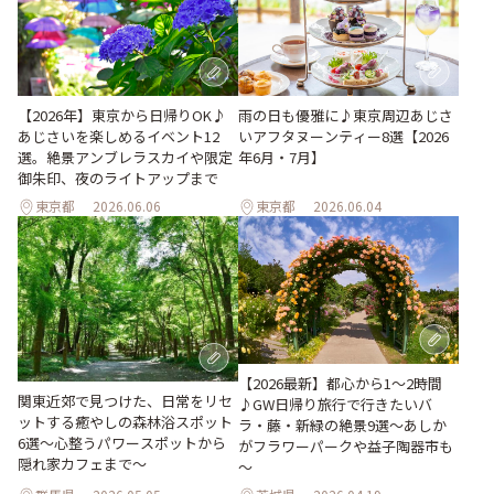
【2026年】東京から日帰りOK♪
雨の日も優雅に♪東京周辺あじさ
あじさいを楽しめるイベント12
いアフタヌーンティー8選【2026
選。絶景アンブレラスカイや限定
年6月・7月】
御朱印、夜のライトアップまで
東京都
2026.06.06
東京都
2026.06.04
【2026最新】都心から1～2時間
関東近郊で見つけた、日常をリセ
♪GW日帰り旅行で行きたいバ
ットする癒やしの森林浴スポット
ラ・藤・新緑の絶景9選～あしか
6選～心整うパワースポットから
がフラワーパークや益子陶器市も
隠れ家カフェまで～
～