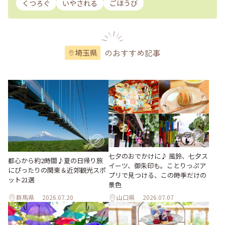
くつろぐ
いやされる
ごほうび
のおすすめ記事
埼玉県
七夕のおでかけに♪ 風鈴、七夕ス
都心から約2時間♪夏の日帰り旅
イーツ、御朱印も。ことりっぷア
にぴったりの関東＆近郊観光スポ
プリで見つける、この時季だけの
ット21選
景色
群馬県
2026.07.20
山口県
2026.07.07