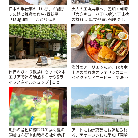
日本の手仕事の「いま」が詰ま
大人の工場見学へ、愛知・岡崎
った器と雑貨のお店/西荻窪
「カクキュー八丁味噌(八丁味噌
「tsugumi」 | ことりっぷ
の郷)」。試食や買い物も楽しみ
♪ | ことりっぷ
海外のアトリエみたい。代々木
休日のひとり散歩にも♪ 代々木
上原の隠れ家カフェ「シガニー
エリアで巡る絶品ドーナツ&ラ
ベイクアンドコーヒー」で味わ
イフスタイルショップ | ことり
う絶品ランチ | ことりっぷ
っぷ
風鈴の音色に誘われて歩く夏の
アートにも建築美にも魅せられ
鎌倉さんぽ♪由緒ある社の参拝
る、再オープンした愛知「岡崎