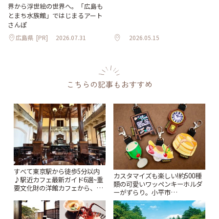
界から浮世絵の世界へ。「広島も
とまち水族館」ではじまるアート
さんぽ
広島県
[PR]
2026.07.31
2026.05.15
こちらの記事もおすすめ
すべて東京駅から徒歩5分以内
カスタマイズも楽しい!約500種
♪駅近カフェ最新ガイド6選~重
類の可愛いワッペンキーホルダ
要文化財の洋館カフェから、改
ーがずらり。小平市
札すぐのレトロ喫茶まで~ | こと
「Kimamaya T&K」 | ことりっ
りっぷ
ぷ