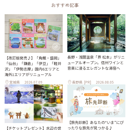
おすすめ記事
長野・浅間温泉「界 松本」がリニ
【改訂版発売♪】「角館・盛岡」
ューアルオープン。信州ワインと
「仙台」「鎌倉」「伊豆」「軽井
音楽に浸るエレガントな湯宿へ
沢」「伊勢志摩」国内6エリアと
海外1エリアがリニューアル
宮城県
2026.07.09
長野県
[PR]
2026.08.05
【旅先診断】あなたの“いま”にぴ
ったりな旅先が見つかる♪
【チケットプレゼント】水辺の世