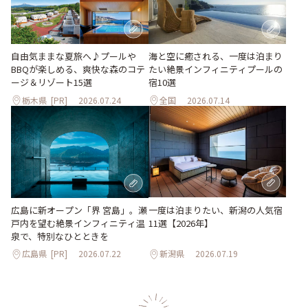
自由気ままな夏旅へ♪プールや
海と空に癒される、一度は泊まり
BBQが楽しめる、爽快な森のコテ
たい絶景インフィニティプールの
ージ＆リゾート15選
宿10選
栃木県
[PR]
2026.07.24
全国
2026.07.14
一度は泊まりたい、新潟の人気宿
広島に新オープン「界 宮島」。瀬
11選【2026年】
戸内を望む絶景インフィニティ温
泉で、特別なひとときを
広島県
[PR]
2026.07.22
新潟県
2026.07.19