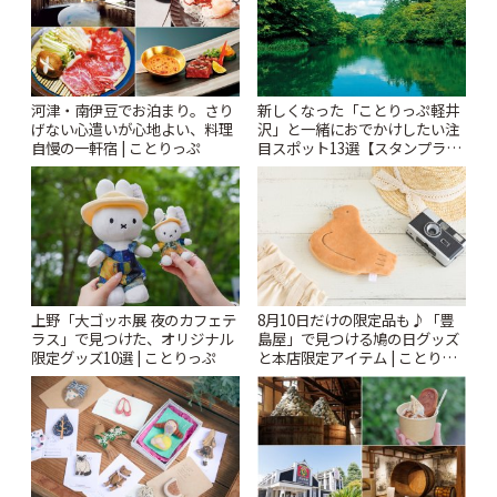
河津・南伊豆でお泊まり。さり
新しくなった「ことりっぷ軽井
げない心遣いが心地よい、料理
沢」と一緒におでかけしたい注
自慢の一軒宿 | ことりっぷ
目スポット13選【スタンプラリ
ー開催中】 | ことりっぷ
上野「大ゴッホ展 夜のカフェテ
8月10日だけの限定品も♪「豊
ラス」で見つけた、オリジナル
島屋」で見つける鳩の日グッズ
限定グッズ10選 | ことりっぷ
と本店限定アイテム | ことりっ
ぷ