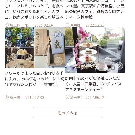
ン10選。東京駅の台湾食堂、小田
しい「プレミアムいちご」を食べ
原の駅舎カフェ、鎌倉の英国アン
に。いちご狩り＆おしゃれカフ
ティーク博物館
ェ、観光スポットを楽しむ埼玉へ
埼玉県
[PR]
2026.02.16
東京都
2022.12.31
パワーがつまった白いお守りを手
庭園を眺めながら優雅にいただ
に入れ、2018年をハッピーに！初
く、大宮「四季庭」の“グレイス
詣で訪れたい秩父「三峯神社」
アフタヌーンティー”
埼玉県
2017.12.30
埼玉県
2017.06.12
もっとみる