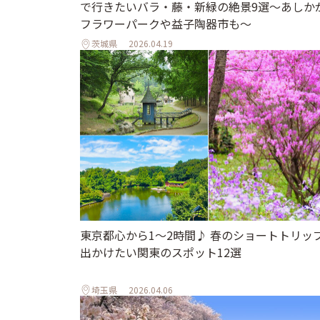
で行きたいバラ・藤・新緑の絶景9選～あしか
フラワーパークや益子陶器市も～
茨城県
2026.04.19
東京都心から1〜2時間♪ 春のショートトリッ
出かけたい関東のスポット12選
埼玉県
2026.04.06