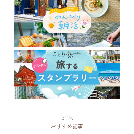
ロな蔵のまち・川越にある縁
のパワースポット「川越氷川
」
県
2022.08.15
おすすめ記事