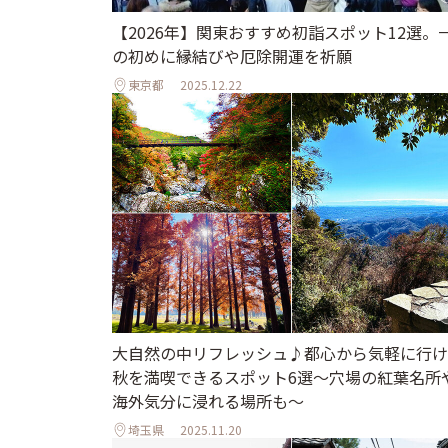
【2026年】関東おすすめ初詣スポット12選。
の初めに縁結びや厄除開運を祈願
東京都
2025.12.22
大自然の中リフレッシュ♪都心から気軽に行け
秋を満喫できるスポット6選～穴場の紅葉名所
海外気分に浸れる場所も～
埼玉県
2025.11.20