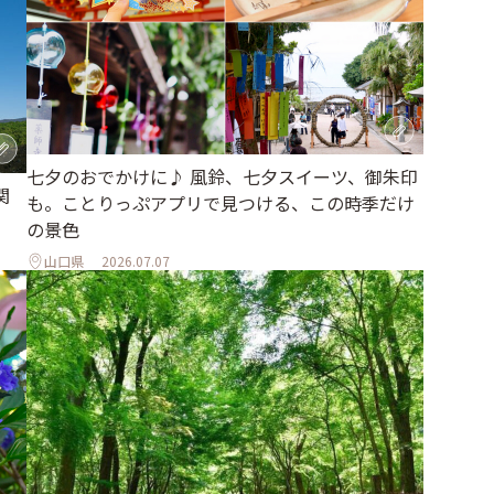
七夕のおでかけに♪ 風鈴、七夕スイーツ、御朱印
関
も。ことりっぷアプリで見つける、この時季だけ
の景色
山口県
2026.07.07