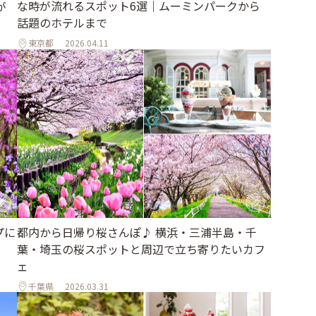
な時が流れるスポット6選｜ムーミンパークから
が
話題のホテルまで
東京都
2026.04.11
プに
都内から日帰り桜さんぽ♪ 横浜・三浦半島・千
葉・埼玉の桜スポットと周辺で立ち寄りたいカフ
ェ
千葉県
2026.03.31