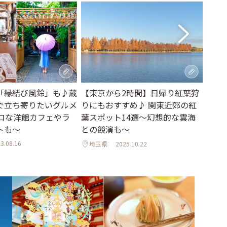
レト
結び
「縁結び風鈴」も♪蔵
【東京から2時間】日帰り紅葉狩
神社
で立ち寄りたいグルメ
りにもおすすめ♪ 関東近郊の紅
トロな洋館カフェやラ
葉スポット14選～幻想的な雲海
埼玉
トも～
との競演も～
3.08.16
埼玉県
2025.10.22