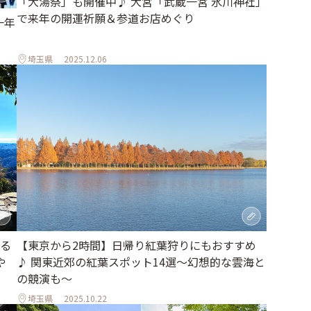
「大湯祭」も開催中♪ 大宮「武蔵一宮 氷川神社」
で来年の開運祈願＆参道お店めぐり
一年
埼玉県
2025.12.06
る
【東京から2時間】日帰り紅葉狩りにもおすすめ
や
♪ 関東近郊の紅葉スポット14選～幻想的な雲海と
の競演も～
埼玉県
2025.10.22