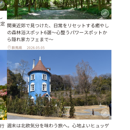
し
限定
関東近郊で見つけた、日常をリセットする癒やし
の森林浴スポット6選～心整うパワースポットか
ら隠れ家カフェまで～
群馬県
2026.05.05
週末は北欧気分を味わう旅へ。心地よいヒュッゲ
旅行