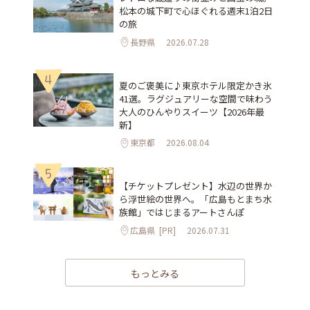
松本の城下町で心ほぐれる週末1泊2日
の旅
長野県
2026.07.28
4
夏のご褒美に♪東京ホテル限定かき氷
41選。ラグジュアリーな空間で味わう
大人のひんやりスイーツ【2026年最
新】
東京都
2026.08.04
5
【チケットプレゼント】水辺の世界か
ら浮世絵の世界へ。「広島もとまち水
族館」ではじまるアートさんぽ
広島県
[PR]
2026.07.31
もっとみる