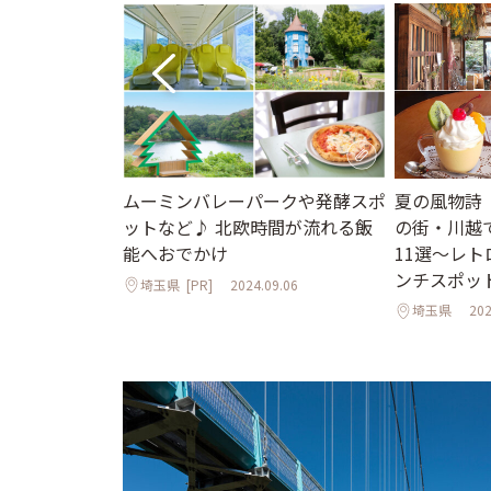
夏の風物詩
ムーミンバレーパークや発酵スポ
♪夏の日帰り旅
の街・川越
ットなど♪ 北欧時間が流れる飯
＆近郊観光スポ
11選～レ
能へおでかけ
ンチスポッ
埼玉県
[PR]
2024.09.06
埼玉県
202