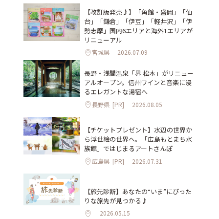
【改訂版発売♪】「角館・盛岡」「仙
台」「鎌倉」「伊豆」「軽井沢」「伊
勢志摩」国内6エリアと海外1エリアが
リニューアル
宮城県
2026.07.09
長野・浅間温泉「界 松本」がリニュー
アルオープン。信州ワインと音楽に浸
るエレガントな湯宿へ
長野県
[PR]
2026.08.05
【チケットプレゼント】水辺の世界か
ら浮世絵の世界へ。「広島もとまち水
族館」ではじまるアートさんぽ
広島県
[PR]
2026.07.31
【旅先診断】あなたの“いま”にぴった
りな旅先が見つかる♪
2026.05.15