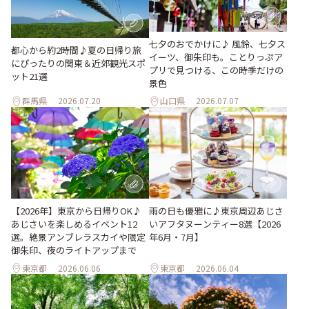
七夕のおでかけに♪ 風鈴、七夕ス
都心から約2時間♪夏の日帰り旅
イーツ、御朱印も。ことりっぷア
にぴったりの関東＆近郊観光スポ
プリで見つける、この時季だけの
ット21選
景色
群馬県
2026.07.20
山口県
2026.07.07
【2026年】東京から日帰りOK♪
雨の日も優雅に♪東京周辺あじさ
あじさいを楽しめるイベント12
いアフタヌーンティー8選【2026
選。絶景アンブレラスカイや限定
年6月・7月】
御朱印、夜のライトアップまで
東京都
2026.06.06
東京都
2026.06.04