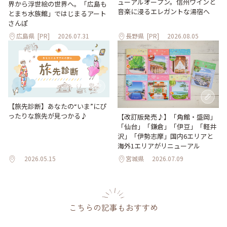
ューアルオープン。信州ワインと
界から浮世絵の世界へ。「広島も
音楽に浸るエレガントな湯宿へ
とまち水族館」ではじまるアート
さんぽ
広島県
[PR]
2026.07.31
長野県
[PR]
2026.08.05
【旅先診断】あなたの“いま”にぴ
ったりな旅先が見つかる♪
【改訂版発売♪】「角館・盛岡」
「仙台」「鎌倉」「伊豆」「軽井
沢」「伊勢志摩」国内6エリアと
海外1エリアがリニューアル
2026.05.15
宮城県
2026.07.09
こちらの記事もおすすめ