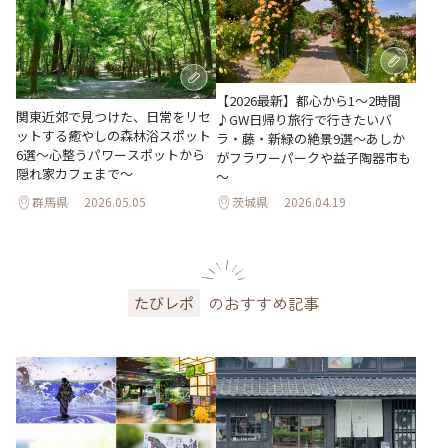
【2026最新】都心から1～2時間
関東近郊で見つけた、日常をリセ
♪GW日帰り旅行で行きたいバ
ットする癒やしの森林浴スポット
ラ・藤・新緑の絶景9選～あしか
6選～心整うパワースポットから
がフラワーパークや益子陶器市も
隠れ家カフェまで～
～
群馬県
2026.05.05
茨城県
2026.04.19
のおすすめ記事
たびレポ