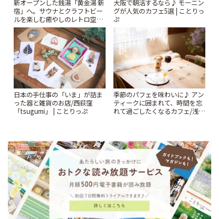
新オープンした銭湯「黄金湯 新
大阪で朝活するなら♪ モーニン
宿」へ。サウナとクラフトビー
グが人気のカフェ5選 | ことりっ
ルを楽しむ癒やしのレトロ空間
ぷ
| ことりっぷ
日本の手仕事の「いま」が詰ま
季節のパフェを味わいに♪ アン
った器と雑貨のお店/西荻窪
ティークに囲まれて、時間を忘
「tsugumi」 | ことりっぷ
れて過ごしたくなるカフェ/浅草
「annorum cafe」 | ことりっぷ