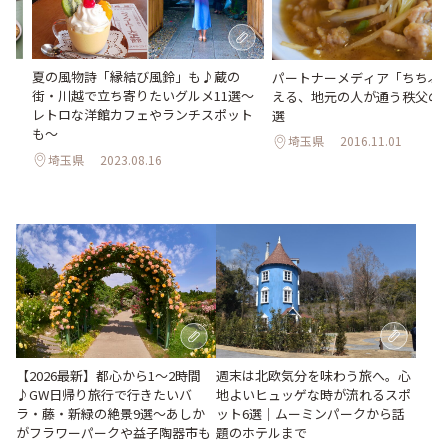
夏の風物詩「縁結び風鈴」も♪蔵の
ト
パートナーメディア「ちちぶ
街・川越で立ち寄りたいグルメ11選～
でか
える、地元の人が通う秩父の
レトロな洋館カフェやランチスポット
選
も～
埼玉県
2016.11.01
埼玉県
2023.08.16
週末は北欧気分を味わう旅へ。心
【2026最新】都心から1～2時間
地よいヒュッゲな時が流れるスポ
♪GW日帰り旅行で行きたいバ
ット6選｜ムーミンパークから話
ラ・藤・新緑の絶景9選～あしか
題のホテルまで
がフラワーパークや益子陶器市も