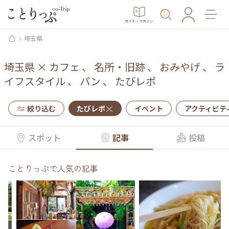
ガイド・マガジン
埼玉県
埼玉県
×
カフェ
、
名所・旧跡
、
おみやげ
、
ラ
イフスタイル
、
パン
、
たびレポ
絞り込む
たびレポ
イベント
アクティビテ
スポット
記事
投稿
ことりっぷで人気の記事