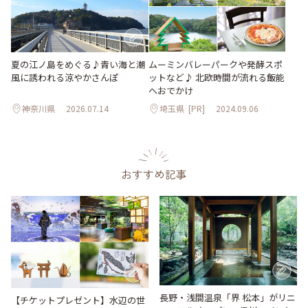
夏の江ノ島をめぐる♪青い海と潮
ムーミンバレーパークや発酵スポ
風に誘われる涼やかさんぽ
ットなど♪ 北欧時間が流れる飯能
へおでかけ
神奈川県
2026.07.14
埼玉県
[PR]
2024.09.06
おすすめ記事
長野・浅間温泉「界 松本」がリニ
【チケットプレゼント】水辺の世