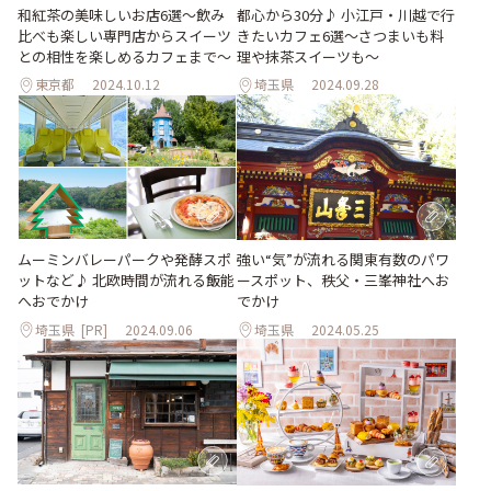
和紅茶の美味しいお店6選〜飲み
都心から30分♪ 小江戸・川越で行
比べも楽しい専門店からスイーツ
きたいカフェ6選〜さつまいも料
との相性を楽しめるカフェまで〜
理や抹茶スイーツも〜
東京都
2024.10.12
埼玉県
2024.09.28
ムーミンバレーパークや発酵スポ
強い“気”が流れる関東有数のパワ
ットなど♪ 北欧時間が流れる飯能
ースポット、秩父・三峯神社へお
へおでかけ
でかけ
埼玉県
[PR]
2024.09.06
埼玉県
2024.05.25