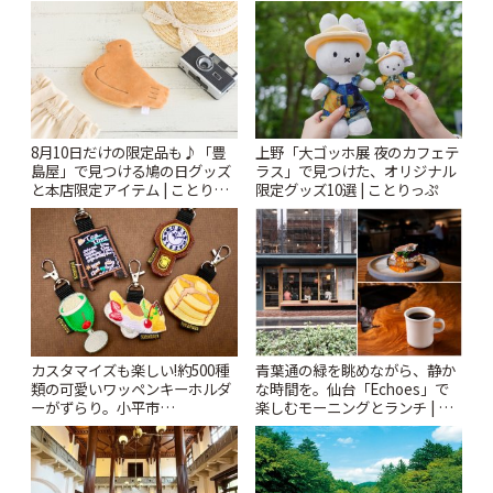
8月10日だけの限定品も♪「豊
上野「大ゴッホ展 夜のカフェテ
島屋」で見つける鳩の日グッズ
ラス」で見つけた、オリジナル
と本店限定アイテム | ことりっ
限定グッズ10選 | ことりっぷ
ぷ
カスタマイズも楽しい!約500種
青葉通の緑を眺めながら、静か
類の可愛いワッペンキーホルダ
な時間を。仙台「Echoes」で
ーがずらり。小平市
楽しむモーニングとランチ | こ
「Kimamaya T&K」 | ことりっ
とりっぷ
ぷ