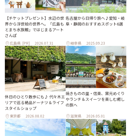
【チケットプレゼント】水辺の世
名古屋から日帰り旅へ♪愛知・岐
界から浮世絵の世界へ。「広島も
阜・静岡のおすすめスポット6選
とまち水族館」ではじまるアート
さんぽ
広島県
[PR]
2026.07.31
岐阜県
2025.09.23
焼きものの里・信楽、窯元めぐり
休日のひとり散歩にも♪ 代々木エ
やランチ＆スイーツを楽しむ癒し
リアで巡る絶品ドーナツ＆ライフ
の旅へ
スタイルショップ
東京都
2026.08.02
滋賀県
2026.05.01