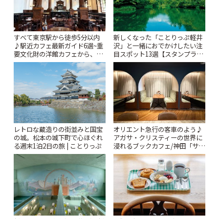
すべて東京駅から徒歩5分以内
新しくなった「ことりっぷ軽井
♪駅近カフェ最新ガイド6選~重
沢」と一緒におでかけしたい注
要文化財の洋館カフェから、改
目スポット13選【スタンプラリ
札すぐのレトロ喫茶まで~ | こと
ー開催中】 | ことりっぷ
りっぷ
レトロな蔵造りの街並みと国宝
オリエント急行の客車のよう♪
の城。松本の城下町で心ほぐれ
アガサ・クリスティーの世界に
る週末1泊2日の旅 | ことりっぷ
浸れるブックカフェ/神田「サロ
ンクリスティ」 | ことりっぷ