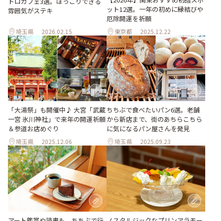
トロカフェ3選。ほっこりできる
ット12選。一年の初めに縁結びや
雰囲気がステキ
厄除開運を祈願
埼玉県
2026.02.15
東京都
2025.12.22
「大湯祭」も開催中♪ 大宮「武蔵
ちちぶで食べたいパン6選。老舗
一宮 氷川神社」で来年の開運祈願
から新店まで、街のあちらこちら
＆参道お店めぐり
に気になるパン屋さんを発見
埼玉県
2025.12.06
埼玉県
2025.09.23
アート鑑賞や読書も。ちちぶで行
ノスタルジックなプリンアラモー