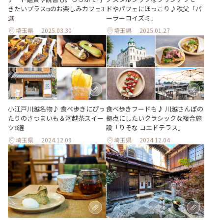
きたいプラスαのお楽しみカフェ3
ドやパフェにほっこり♪秩父「パ
選
ーラーコイズミ」
埼玉県
2025.03.30
埼玉県
2025.01.27
小江戸川越名物♪ 食べ歩きにぴっ
食べ歩きフードも♪ 川越さんぽの
たりのさつまいも＆河越茶スイー
拠点にしたいクラシックな複合施
ツ8選
設「りそな コエドテラス」
埼玉県
2024.12.09
埼玉県
2024.12.04