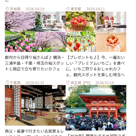
～
茨城県
2026.04.19
東京都
2026.04.11
都内から日帰り桜さんぽ♪ 横浜・
【プレゼントも♪】今、一番おい
三浦半島・千葉・埼玉の桜スポッ
しい「プレミアムいちご」を食べ
トと周辺で立ち寄りたいカフェ
に。いちご狩り＆おしゃれカフ
ェ、観光スポットを楽しむ埼玉へ
千葉県
2026.03.31
埼玉県
[PR]
2026.02.16
秩父・長瀞で行きたい古民家＆レ
【2026年】関東おすすめ初詣スポ