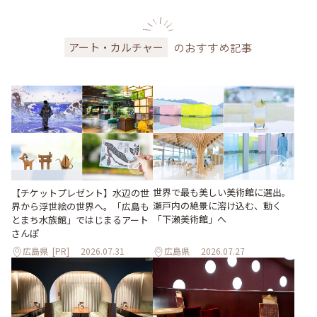
のおすすめ記事
アート・カルチャー
世界で最も美しい美術館に選出。
【チケットプレゼント】水辺の世
瀬戸内の絶景に溶け込む、動く
界から浮世絵の世界へ。「広島も
「下瀬美術館」へ
とまち水族館」ではじまるアート
さんぽ
広島県
[PR]
2026.07.31
広島県
2026.07.27