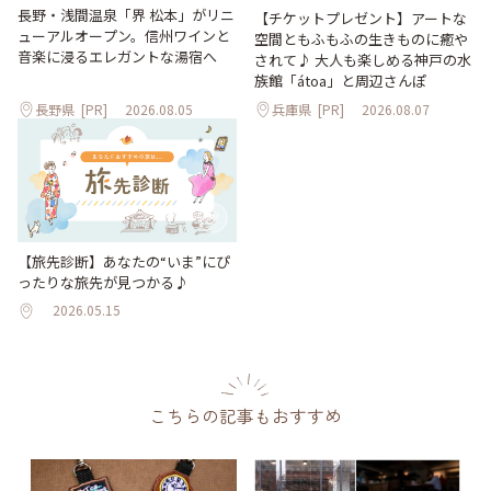
長野・浅間温泉「界 松本」がリニ
【チケットプレゼント】アートな
ューアルオープン。信州ワインと
空間ともふもふの生きものに癒や
音楽に浸るエレガントな湯宿へ
されて♪ 大人も楽しめる神戸の水
族館「átoa」と周辺さんぽ
長野県
[PR]
2026.08.05
兵庫県
[PR]
2026.08.07
【旅先診断】あなたの“いま”にぴ
ったりな旅先が見つかる♪
2026.05.15
こちらの記事もおすすめ