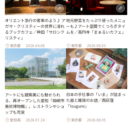
地元野菜をたっぷり使ったメニュ
オリエント急行の客車のよう♪ ア
ーも♪アート空間でくつろぎタイ
ガサ・クリスティーの世界に浸れ
ムを／高円寺「まぁるいカフェ」
るブックカフェ／神田「サロンク
リスティ」
東京都
2026.04.08
東京都
2026.08.03
日本の手仕事の「いま」が詰まっ
アートにも建築美にも魅せられ
た器と雑貨のお店／西荻窪
る、再オープンした愛知「岡崎市
「tsugumi」
美術博物館」。レストランやショ
ップも充実
愛知県
2026.07.24
東京都
2026.08.05