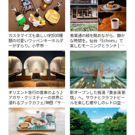
カスタマイズも楽しい!約500種
青葉通の緑を眺めながら、静か
類の可愛いワッペンキーホルダ
な時間を。仙台「Echoes」で
ーがずらり。小平市
楽しむモーニングとランチ | こ
「Kimamaya T&K」 | ことりっ
とりっぷ
ぷ
オリエント急行の客車のよう♪
新オープンした銭湯「黄金湯 新
アガサ・クリスティーの世界に
宿」へ。サウナとクラフトビー
浸れるブックカフェ/神田「サロ
ルを楽しむ癒やしのレトロ空間
ンクリスティ」 | ことりっぷ
| ことりっぷ