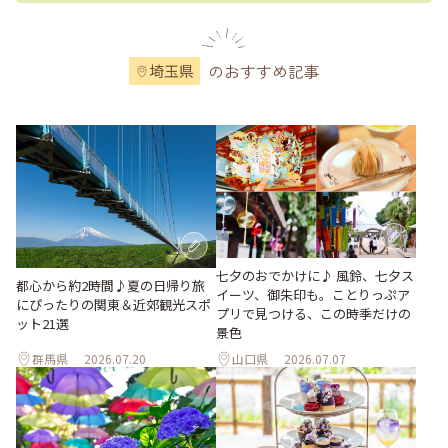
のおすすめ記事
埼玉県
七夕のおでかけに♪ 風鈴、七夕ス
都心から約2時間♪夏の日帰り旅
イーツ、御朱印も。ことりっぷア
にぴったりの関東＆近郊観光スポ
プリで見つける、この時季だけの
ット21選
景色
群馬県
2026.07.20
山口県
2026.07.07