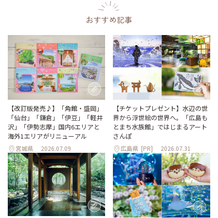
おすすめ記事
【改訂版発売♪】「角館・盛岡」
【チケットプレゼント】水辺の世
「仙台」「鎌倉」「伊豆」「軽井
界から浮世絵の世界へ。「広島も
沢」「伊勢志摩」国内6エリアと
とまち水族館」ではじまるアート
海外1エリアがリニューアル
さんぽ
宮城県
2026.07.09
広島県
[PR]
2026.07.31