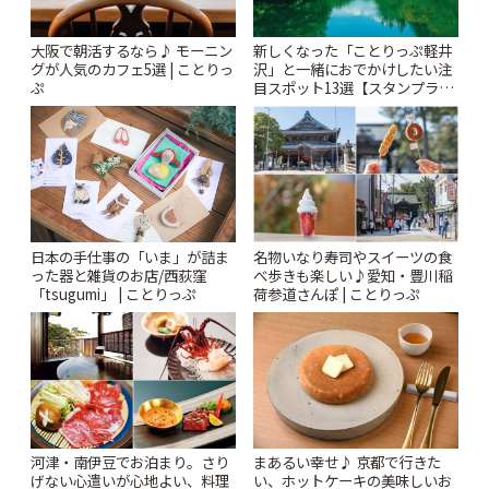
大阪で朝活するなら♪ モーニン
新しくなった「ことりっぷ軽井
グが人気のカフェ5選 | ことりっ
沢」と一緒におでかけしたい注
ぷ
目スポット13選【スタンプラリ
ー開催中】 | ことりっぷ
日本の手仕事の「いま」が詰ま
名物いなり寿司やスイーツの食
った器と雑貨のお店/西荻窪
べ歩きも楽しい♪愛知・豊川稲
「tsugumi」 | ことりっぷ
荷参道さんぽ | ことりっぷ
河津・南伊豆でお泊まり。さり
まあるい幸せ♪ 京都で行きた
げない心遣いが心地よい、料理
い、ホットケーキの美味しいお