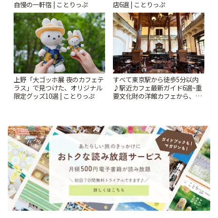
自慢の一軒宿 | ことりっぷ
店6選 | ことりっぷ
上野「大ゴッホ展 夜のカフェテ
すべて東京駅から徒歩5分以内
ラス」で見つけた、オリジナル
♪駅近カフェ最新ガイド6選~重
限定グッズ10選 | ことりっぷ
要文化財の洋館カフェから、改
札すぐのレトロ喫茶まで~ | こと
りっぷ