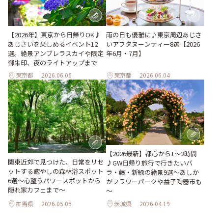
【2026年】東京から日帰りOK♪
雨の日も優雅に♪東京周辺あじさ
あじさいを楽しめるイベント12
いアフタヌーンティー8選【2026
選。絶景アンブレラスカイや限定
年6月・7月】
御朱印、夜のライトアップまで
東京都
2026.06.06
東京都
2026.06.04
【2026最新】都心から1～2時間
関東近郊で見つけた、日常をリセ
♪GW日帰り旅行で行きたいバ
ットする癒やしの森林浴スポット
ラ・藤・新緑の絶景9選～あしか
6選～心整うパワースポットから
がフラワーパークや益子陶器市も
隠れ家カフェまで～
～
群馬県
2026.05.05
茨城県
2026.04.19