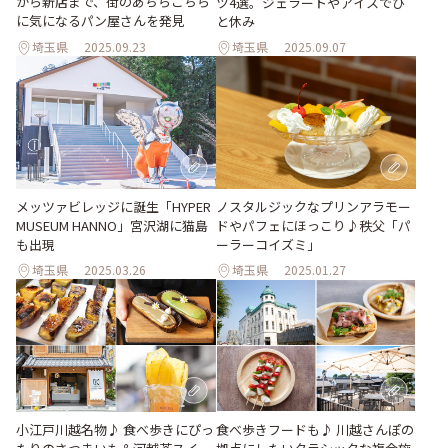
から新店まで、街のあちらこちら
ツ4選。ジェラートやアイスでひ
に気になるパン屋さんを発見
と休み
埼玉県
2025.09.23
埼玉県
2025.09.07
メッツァビレッジに誕生「HYPER
ノスタルジックなプリンアラモー
MUSEUM HANNO」宮沢湖に猫島
ドやパフェにほっこり♪秩父「パ
も出現
ーラーコイズミ」
埼玉県
2025.03.26
埼玉県
2025.01.27
小江戸川越名物♪ 食べ歩きにぴっ
食べ歩きフードも♪ 川越さんぽの