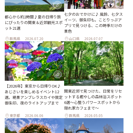
七夕のおでかけに♪ 風鈴、七夕ス
都心から約2時間♪夏の日帰り旅
イーツ、御朱印も。ことりっぷア
にぴったりの関東＆近郊観光スポ
プリで見つける、この時季だけの
ット21選
景色
群馬県
2026.07.20
山口県
2026.07.07
【2026年】東京から日帰りOK♪
関東近郊で見つけた、日常をリセ
あじさいを楽しめるイベント12
ットする癒やしの森林浴スポット
選。絶景アンブレラスカイや限定
6選～心整うパワースポットから
御朱印、夜のライトアップまで
隠れ家カフェまで～
東京都
2026.06.06
群馬県
2026.05.05