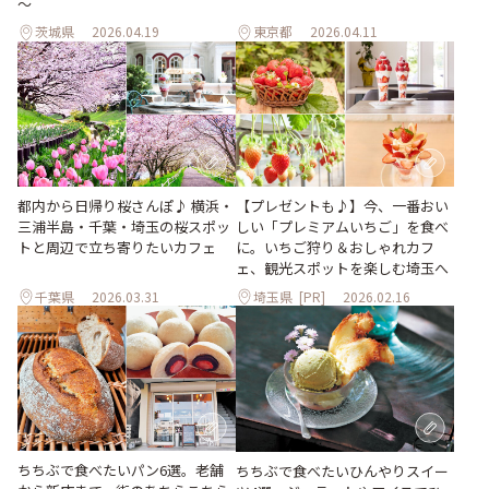
～
茨城県
2026.04.19
東京都
2026.04.11
都内から日帰り桜さんぽ♪ 横浜・
【プレゼントも♪】今、一番おい
三浦半島・千葉・埼玉の桜スポッ
しい「プレミアムいちご」を食べ
トと周辺で立ち寄りたいカフェ
に。いちご狩り＆おしゃれカフ
ェ、観光スポットを楽しむ埼玉へ
千葉県
2026.03.31
埼玉県
[PR]
2026.02.16
ちちぶで食べたいパン6選。老舗
ちちぶで食べたいひんやりスイー