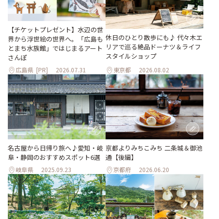
【チケットプレゼント】水辺の世
休日のひとり散歩にも♪ 代々木エ
界から浮世絵の世界へ。「広島も
リアで巡る絶品ドーナツ＆ライフ
とまち水族館」ではじまるアート
スタイルショップ
さんぽ
広島県
[PR]
2026.07.31
東京都
2026.08.02
名古屋から日帰り旅へ♪愛知・岐
京都よりみちこみち 二条城＆御池
阜・静岡のおすすめスポット6選
通【後編】
岐阜県
2025.09.23
京都府
2026.06.20