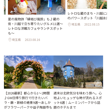
レトロな蔵のまち・川越にあ
のパワースポット「川越氷川
夏の風物詩「縁結び風鈴」も♪蔵の
ト
街・川越で立ち寄りたいグルメ11選～
でか
埼玉県
2022.08.15
レトロな洋館カフェやランチスポット
も～
埼玉県
2023.08.16
週末は北欧気分を味わう旅へ。心
【2026最新】都心から1～2時間
地よいヒュッゲな時が流れるスポ
♪GW日帰り旅行で行きたいバ
ット6選｜ムーミンパークから話
ラ・藤・新緑の絶景9選～あしか
題のホテルまで
がフラワーパークや益子陶器市も