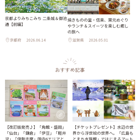
京都よりみちこみち 二条城＆御池
焼きものの里・信楽、窯元めぐり
通【前編】
やランチ＆スイーツを楽しむ癒し
の旅へ
京都府
2026.06.14
滋賀県
2026.05.01
おすすめ記事
【改訂版発売♪】「角館・盛岡」
【チケットプレゼント】水辺の世
「仙台」「鎌倉」「伊豆」「軽井
界から浮世絵の世界へ。「広島も
沢」「伊勢志摩」国内6エリアと
とまち水族館」ではじまるアート