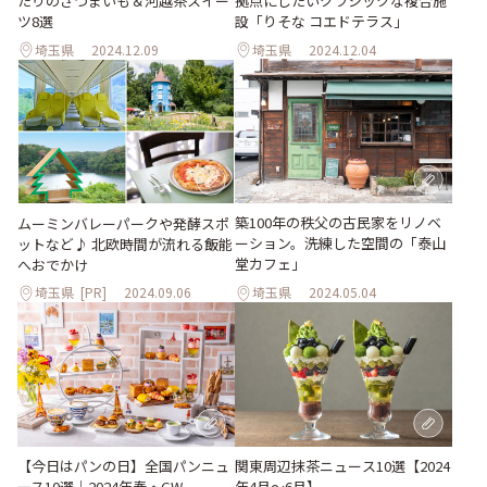
たりのさつまいも＆河越茶スイー
拠点にしたいクラシックな複合施
ツ8選
設「りそな コエドテラス」
埼玉県
2024.12.09
埼玉県
2024.12.04
築100年の秩父の古民家をリノベ
ムーミンバレーパークや発酵スポ
ーション。洗練した空間の「泰山
ットなど♪ 北欧時間が流れる飯能
堂カフェ」
へおでかけ
埼玉県
[PR]
2024.09.06
埼玉県
2024.05.04
関東周辺抹茶ニュース10選【2024
【今日はパンの日】全国パンニュ
年4月～6月】
ース10選｜2024年春・GW