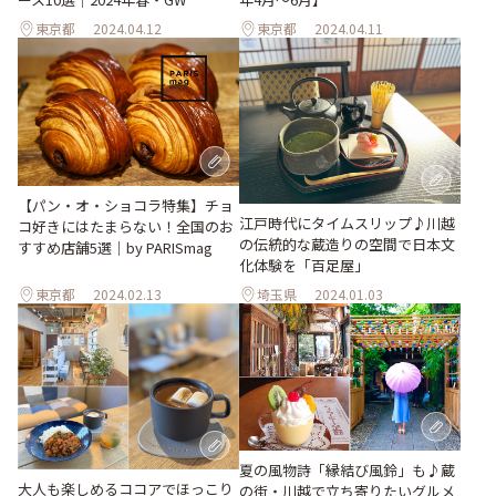
東京都
2024.04.12
東京都
2024.04.11
【パン・オ・ショコラ特集】チョ
江戸時代にタイムスリップ♪川越
コ好きにはたまらない！全国のお
の伝統的な蔵造りの空間で日本文
すすめ店舗5選｜by PARISmag
化体験を「百足屋」
東京都
2024.02.13
埼玉県
2024.01.03
夏の風物詩「縁結び風鈴」も♪蔵
大人も楽しめるココアでほっこり
の街・川越で立ち寄りたいグルメ