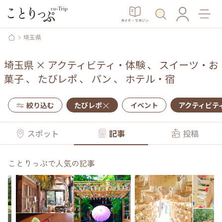
ガイド・マガジン
埼玉県
埼玉県
×
アクティビティ・体験
、
スイーツ・お
菓子
、
たびレポ
、
パン
、
ホテル・宿
絞り込む
たびレポ
イベント
アクティビテ
スポット
記事
投稿
ことりっぷで人気の記事