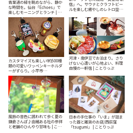
青葉通の緑を眺めながら、静か
宿」へ。サウナとクラフトビー
な時間を。仙台「Echoes」で
ルを楽しむ癒やしのレトロ空間
楽しむモーニングとランチ | こ
| ことりっぷ
とりっぷ
河津・南伊豆でお泊まり。さり
カスタマイズも楽しい!約500種
げない心遣いが心地よい、料理
類の可愛いワッペンキーホルダ
自慢の一軒宿 | ことりっぷ
ーがずらり。小平市
「Kimamaya T&K」 | ことりっ
ぷ
風鈴の音色に誘われて歩く夏の
日本の手仕事の「いま」が詰ま
鎌倉さんぽ♪由緒ある社の参拝
った器と雑貨のお店/西荻窪
と老舗のひんやり甘味も | こと
「tsugumi」 | ことりっぷ
りっぷ