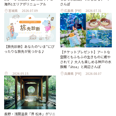
海外1エリアがリニューアル
さんぽ
宮城県
2026.07.09
広島県
[PR]
2026.07.31
【旅先診断】あなたの“いま”にぴ
ったりな旅先が見つかる♪
【チケットプレゼント】アートな
空間ともふもふの生きものに癒や
されて♪ 大人も楽しめる神戸の水
族館「átoa」と周辺さんぽ
2026.05.15
兵庫県
[PR]
2026.08.07
長野・浅間温泉「界 松本」がリニ