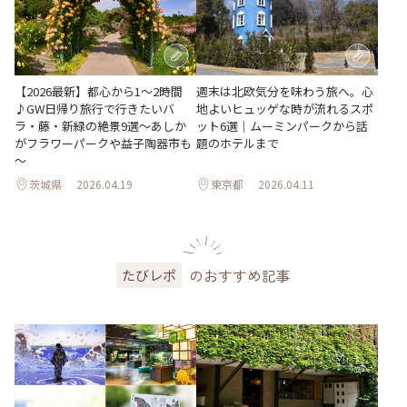
週末は北欧気分を味わう旅へ。心
【2026最新】都心から1～2時間
地よいヒュッゲな時が流れるスポ
♪GW日帰り旅行で行きたいバ
ット6選｜ムーミンパークから話
ラ・藤・新緑の絶景9選～あしか
題のホテルまで
がフラワーパークや益子陶器市も
～
茨城県
2026.04.19
東京都
2026.04.11
のおすすめ記事
たびレポ