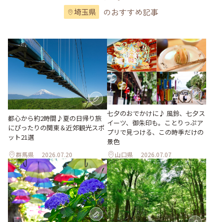
のおすすめ記事
埼玉県
七夕のおでかけに♪ 風鈴、七夕ス
都心から約2時間♪夏の日帰り旅
イーツ、御朱印も。ことりっぷア
にぴったりの関東＆近郊観光スポ
プリで見つける、この時季だけの
ット21選
景色
群馬県
2026.07.20
山口県
2026.07.07