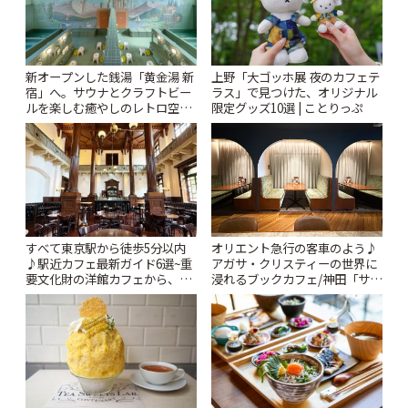
新オープンした銭湯「黄金湯 新
上野「大ゴッホ展 夜のカフェテ
宿」へ。サウナとクラフトビー
ラス」で見つけた、オリジナル
ルを楽しむ癒やしのレトロ空間
限定グッズ10選 | ことりっぷ
| ことりっぷ
すべて東京駅から徒歩5分以内
オリエント急行の客車のよう♪
♪駅近カフェ最新ガイド6選~重
アガサ・クリスティーの世界に
要文化財の洋館カフェから、改
浸れるブックカフェ/神田「サロ
札すぐのレトロ喫茶まで~ | こと
ンクリスティ」 | ことりっぷ
りっぷ