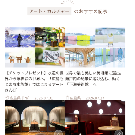
のおすすめ記事
アート・カルチャー
世界で最も美しい美術館に選出。
【チケットプレゼント】水辺の世
瀬戸内の絶景に溶け込む、動く
界から浮世絵の世界へ。「広島も
「下瀬美術館」へ
とまち水族館」ではじまるアート
さんぽ
広島県
[PR]
2026.07.31
広島県
2026.07.27