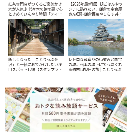
紅茶専門店がつくるご褒美かき
【2026年最新版】朝ごはんやラ
氷が人気♪ 代々木の路地裏で心
ンチに訪れたい、鎌倉の定食屋
ときめくひんやり時間「ティー
さん6選~鎌倉野菜やしらす丼な
スイーツ ラボ コンテナート」 |
どここならではの味も~ | ことり
ことりっぷ
っぷ
新しくなった「ことりっぷ金
レトロな蔵造りの街並みと国宝
沢」と一緒におでかけしたい注
の城。松本の城下町で心ほぐれ
目スポット12選【スタンプラリ
る週末1泊2日の旅 | ことりっぷ
ー開催中】 | ことりっぷ