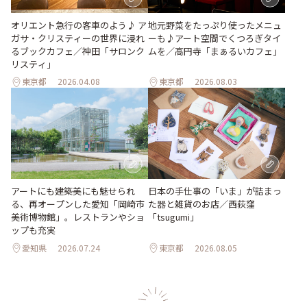
地元野菜をたっぷり使ったメニュ
オリエント急行の客車のよう♪ ア
ーも♪アート空間でくつろぎタイ
ガサ・クリスティーの世界に浸れ
ムを／高円寺「まぁるいカフェ」
るブックカフェ／神田「サロンク
リスティ」
東京都
2026.04.08
東京都
2026.08.03
日本の手仕事の「いま」が詰まっ
アートにも建築美にも魅せられ
た器と雑貨のお店／西荻窪
る、再オープンした愛知「岡崎市
「tsugumi」
美術博物館」。レストランやショ
ップも充実
愛知県
2026.07.24
東京都
2026.08.05