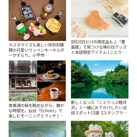
8月10日だけの限定品も♪「豊
カスタマイズも楽しい!約500種
島屋」で見つける鳩の日グッズ
類の可愛いワッペンキーホルダ
と本店限定アイテム | ことりっ
ーがずらり。小平市
ぷ
「Kimamaya T&K」 | ことりっ
ぷ
新しくなった「ことりっぷ軽井
青葉通の緑を眺めながら、静か
沢」と一緒におでかけしたい注
な時間を。仙台「Echoes」で
目スポット13選【スタンプラリ
楽しむモーニングとランチ | こ
ー開催中】 | ことりっぷ
とりっぷ