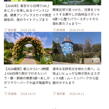
【2026年】東京から日帰りOK♪
関東近郊で見つけた、日常をリセ
あじさいを楽しめるイベント12
ットする癒やしの森林浴スポット
選。絶景アンブレラスカイや限定
6選～心整うパワースポットから
御朱印、夜のライトアップまで
隠れ家カフェまで～
東京都
2026.06.06
群馬県
2026.05.05
週末は北欧気分を味わう旅へ。心
【2026最新】都心から1～2時間
地よいヒュッゲな時が流れるスポ
♪GW日帰り旅行で行きたいバ
ット6選｜ムーミンパークから話
ラ・藤・新緑の絶景9選～あしか
題のホテルまで
がフラワーパークや益子陶器市も
～
茨城県
2026.04.19
東京都
2026.04.11