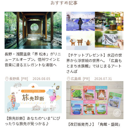
おすすめ記事
長野・浅間温泉「界 松本」がリニ
【チケットプレゼント】水辺の世
ューアルオープン。信州ワインと
界から浮世絵の世界へ。「広島も
音楽に浸るエレガントな湯宿へ
とまち水族館」ではじまるアート
さんぽ
長野県
[PR]
2026.08.05
広島県
[PR]
2026.07.31
【旅先診断】あなたの“いま”にぴ
ったりな旅先が見つかる♪
【改訂版発売♪】「角館・盛岡」