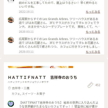
前のビルを工事してたので、屋上はうるさい！ 早く終わると
いいですね。
2022.10.11
もっとみる
広尾駅からすぐの Les Grands Arbres. ツリーハウスがあるお
店で 1Fはお花屋さん、 3Fとテラスがカフェです☕️ カフェでラ
ンチ。 おまかせヘルシーデリプレートです。 美味しくて、ヘ
ルシー（*'∀'人）*+ 野菜がたっぷりとれます。 スープとパン
2020.03.11
もっとみる
付きです🥪 #レグランザンブル #lesgrandsarbres #広尾 #東京
#わたしの街 #カフェ #花屋 #南麻布
広尾駅からすぐの Les Grands Arbres. ツリーハウスがあるお
店で 1Fはお花屋さん。 3Fとテラスがカフェです☕️ お花屋さん
のたくさんの花で癒されつつ、 カフェに行きランチをしまし
た☺️ #レグランザンブル #lesgrandsarbres #ツリーハウス #メ
2020.03.11
もっとみる
ルヘン #わたしの街 #東京 #広尾 #花屋 #カフェ
ＨＡＴＴＩＦＮＡＴＴ 吉祥寺のおうち
ハティフナットキチジョウジノオウチ
452
吉祥寺・三鷹
カフェ, スイーツ・お菓子
【HATTIFNATT吉祥寺のおうち】 絵本の世界に入り込んだよ
うな世界観がたまらないカフェですっ！！ 壁全体に絵が書か