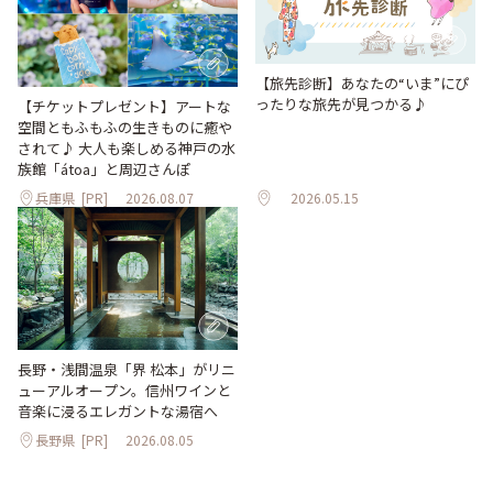
【旅先診断】あなたの“いま”にぴ
ったりな旅先が見つかる♪
【チケットプレゼント】アートな
空間ともふもふの生きものに癒や
されて♪ 大人も楽しめる神戸の水
族館「átoa」と周辺さんぽ
兵庫県
[PR]
2026.08.07
2026.05.15
長野・浅間温泉「界 松本」がリニ
ューアルオープン。信州ワインと
音楽に浸るエレガントな湯宿へ
長野県
[PR]
2026.08.05