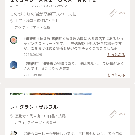
ＡＮ
ニーケーゴーヨンマルアキオカアルチザン
458
ものづくりの街が高架下スペースに
上野・浅草・御徒町・谷中
アクティビティ・体験
#御徒町 #秋葉原 御徒町と秋葉原の間にある線路下にあるショ
ッピングストリートです。 上野の線路下も大好きな場所です
が、こちらは休める場所も多いのでゆっくりできました☕️
2018.06.29
もっとみる
【御徒町】 御徒町の物造り巡り。 後は向島へ。 良い物がたく
さんです。 #ことりっぷ東京
2017.09.08
もっとみる
レ・グラン・ザルブル
453
恵比寿・代官山・中目黒・広尾
カフェ, スイーツ・お菓子
ご飯もコーヒーも美味しいです。 雰囲気もいいし。 でも目の