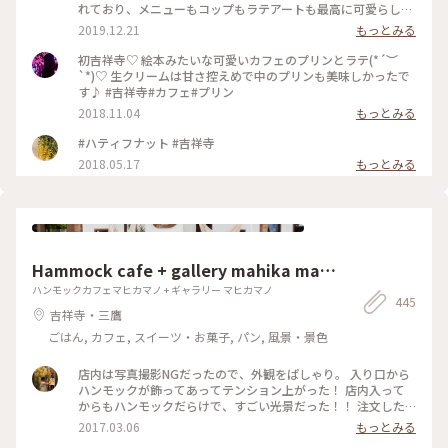
れており、メニューもコップもラテアートも最高に可愛らし
い！！ オススメのカフェです♪ #吉祥寺 #絵本 #カフェ #ラテ
2019.12.21
もっとみる
アート
初吉祥寺♡ 絵本みたいな可愛いカフェのプリンとラテ(*´︶
`*)♡ 生クリームは甘さ控えめで中のプリンも美味しかったで
す♪ #吉祥寺#カフェ#プリン
2018.11.04
もっとみる
#ハティフナット #吉祥寺
2018.05.17
もっとみる
Hammock cafe + gallery mahika man
o
ハンモックカフェマヒカマノ + ギャラリー マヒカマノ
445
吉祥寺・三鷹
ごはん, カフェ, スイーツ・お菓子, パン, 風景・景色
店内は写真撮影NGだったので、外観をぱしゃり。 入り口から
ハンモックが飾ってあってテンション上がった！ 店内入って
からもハンモックだらけで、すごい光景だった！！ 注文した
ものは、ガパオライスとレモネード。 ガパオライスは日本人
2017.03.06
もっとみる
に合うようにアレンジされてて、レモネードはちょい酸っぱめ