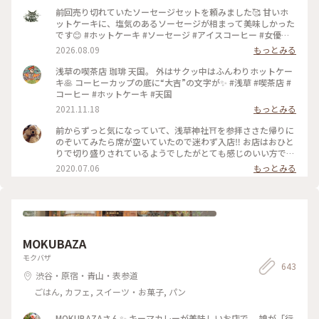
前回売り切れていたソーセージセットを頼みました🥰 甘いホ
ットケーキに、塩気のあるソーセージが相まって美味しかった
です😊 #ホットケーキ #ソーセージ #アイスコーヒー #女優め
し
2026.08.09
もっとみる
浅草の喫茶店 珈琲 天国。 外はサクッ中はふんわりホットケー
キ🥞 コーヒーカップの底に“大吉”の文字が✨ #浅草 #喫茶店 #
コーヒー #ホットケーキ #天国
2021.11.18
もっとみる
前からずっと気になっていて、浅草神社⛩を参拝ささた帰りに
のぞいてみたら席が空いていたので迷わず入店‼️ お店はおひと
りで切り盛りされているようでしたがとても感じのいい方で、
ホットケーキ🥞は昔ながらの素朴なかんじがコーヒー☕️によく
2020.07.06
もっとみる
合って美味しかった😆💕
MOKUBAZA
モクバザ
643
渋谷・原宿・青山・表参道
ごはん, カフェ, スイーツ・お菓子, パン
MOKUBAZAさん✨ キーマカレーが美味しいお店で、 娘が「行