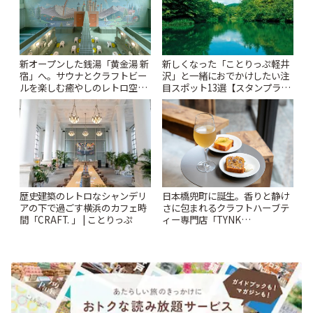
新オープンした銭湯「黄金湯 新
新しくなった「ことりっぷ軽井
宿」へ。サウナとクラフトビー
沢」と一緒におでかけしたい注
ルを楽しむ癒やしのレトロ空間
目スポット13選【スタンプラリ
| ことりっぷ
ー開催中】 | ことりっぷ
歴史建築のレトロなシャンデリ
日本橋兜町に誕生。香りと静け
アの下で過ごす横浜のカフェ時
さに包まれるクラフトハーブテ
間「CRAFT. 」 | ことりっぷ
ィー専門店「TYNK
Kabutocho」 | ことりっぷ