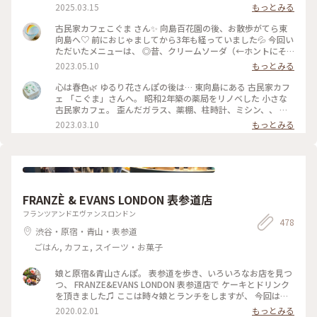
いかった！ 食事とスイーツで悩みましたが、 今回はランチ兼
2025.03.15
もっとみる
ディナーとして焼きオムライス。 卵の下にチーズが入ってい
て、美味しかったです。 次はスイーツをいただきたいな〜 #曳
古民家カフェこぐま さん✨ 向島百花園の後、お散歩がてら東
舟 #東向島 #古民家カフェ #スカイツリー
向島へ♡ 前におじゃましてから3年も経っていました💦 今回い
ただいたメニューは、 ◎昔、クリームソーダ（←ホントにそ
ういう名前） ◎焼きカレー ここに来ると頼みたくなるクリー
2023.05.10
もっとみる
ムソーダ（笑） （前回も投稿していた😂） そしてお初の焼き
カレー旨しです！🍛 * 相変わらずレトロ感溢れ、ダウンライト
心は春色🌿 ゆるり花さんぽの後は… 東向島にある 古民家カフ
が落ち着きます。 ポイントカードをもらったので、 また訪問
ェ 「こぐま」さんへ。 昭和2年築の薬局をリノベした 小さな
したいと思います🧸💕 #こぐま #古民家カフェ #レトロ #もと
古民家カフェ。 歪んだガラス、薬棚、柱時計、ミシン、、 古
薬局 #ランチ #スイーツ食べてないよ #私のことりっぷ旅 #レ
いものと、学校の机と椅子などなど… なんともノスタルジック
2023.03.10
もっとみる
トロな街 #ひとりカフェ部
な店内で あんみつ玉と ジャスミン茶、 ショコラと珈琲のタル
トと こぐまブレンドを。 コーヒーカップとポットには カフェ
のロゴ、こぐまの絵付け。。 ほっこりカフェ時間になりまし
た。 #心は春色#東向島#こぐま#古民家カフェ#東京カフェ#ゆ
るりカフェ時間#レトロな街 #Myことりっぷ #私のことりっぷ
旅
FRANZÈ & EVANS LONDON 表参道店
フランツアンドエヴァンスロンドン
478
渋谷・原宿・青山・表参道
ごはん, カフェ, スイーツ・お菓子
娘と原宿&青山さんぽ。 表参道を歩き、いろいろなお店を見つ
つ、 FRANZE&EVANS LONDON 表参道店で ケーキとドリンク
を頂きました♫ ここは時々娘とランチをしますが、 今回はケ
ーキを、私はビーツのカフェラテと一緒に♡ どのケーキもと
2020.02.01
もっとみる