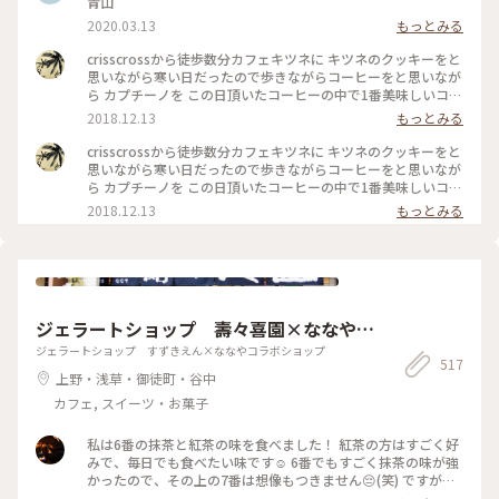
青山
2020.03.13
もっとみる
crisscrossから徒歩数分カフェキツネに キツネのクッキーをと
思いながら寒い日だったので歩きながらコーヒーをと思いなが
ら カプチーノを この日頂いたコーヒーの中で1番美味しいコー
ヒーでした 店内も清潔感 綺麗な空間 #わたしの街#カフェ巡り
2018.12.13
もっとみる
crisscrossから徒歩数分カフェキツネに キツネのクッキーをと
思いながら寒い日だったので歩きながらコーヒーをと思いなが
ら カプチーノを この日頂いたコーヒーの中で1番美味しいコー
ヒーでした 店内も清潔感 綺麗な空間 #わたしの街#カフェ巡り
2018.12.13
もっとみる
ジェラートショップ 壽々喜園×ななやコ
ラボショップ
ジェラートショップ すずきえん×ななやコラボショップ
517
上野・浅草・御徒町・谷中
カフェ, スイーツ・お菓子
私は6番の抹茶と紅茶の味を食べました！ 紅茶の方はすごく好
みで、毎日でも食べたい味です☺️ 6番でもすごく抹茶の味が強
かったので、その上の7番は想像もつきません😔(笑) ですが、
抹茶好きな人にはとってもオススメです👌🏻浅草観光がてらお店