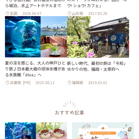
ら城泊、水上アートホテルまで
ウ! ショウ! カフェ」
全国
2026.06.07
山形県
2017.05.20
夏の涼を感じる、大人の神戸ひと
新しい時代、最初の旅は「令和」
り旅♪日本最大級の球体水槽があ
ゆかりの地、福岡・太宰府へ
る水族館「átoa」へ
兵庫県
[PR]
2025.08.12
福岡県
2019.05.01
おすすめ記事