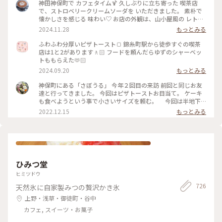
神田神保町で カフェタイム🍹 久しぶりに立ち寄った 喫茶店
で、ストロベリークリームソーダを いただきました。 素朴で
懐かしさを感じる 味わい♡ お店の外観は、山小屋風の レトロ
な佇まい、 ダイヤル式の 赤電話も 懐かしい♡ (この赤電話、
2024.11.28
もっとみる
今でも現役らしいのですが、確かなところは不明です) 店内
も、小スペースながら 落ち着いた雰囲気、一人でまったりす
ふわふわ分厚いピザトースト🍞 錦糸町駅から徒歩すぐの喫茶
るのには、心地よい場所です。 開業したのは、約70年前なの
店は1と2があります🚶🏻 フードを頼んだらゆずのシャーベッ
だそう。 創業当時から 受け継がれた 数々のメニューは、今も
トももらえた🫶🏻
健在、今回 いただいた クリームソーダも、その中のひとつで
2024.09.20
もっとみる
す。 最近、あちらこちらで 目にするようになった カラフルな
クリームソーダは、こちらのお店から 始まったのだとか。 何
神保町にある「さぼうる」 今年２回目の来訪 前回と同じお友
とも、歴史を感じさせてくれます。 コーヒーをいただくつもり
達と行ってきました。 今回はピザトーストお目当て。 ケーキ
でしたが、この日は 気温が高く、冷たい飲み物で 季節外れの
も食べようという事で小さいサイズを頼む。 今回は半地下
クールダウン💦 これで、クリームソーダは、飲み納めかなぁ…
の席に通されて。 場所も駅前、老舗有名店だけあって、平日な
2022.12.15
もっとみる
なんて思いながら、ゆっくりと味わって いただきました。 #カ
のに ひっきりなしに来客が。混雑してました。 お口なおしに
フェ #スイーツ #クリームソーダ #喫茶店メニュー #レトロ #ク
柚子シャーベット美味しかった。 ケーキは食べずに二軒目に
ラシカルな街 #神田 #神保町 #さぼうる #喫茶店 #東京 #秋の彩
いきました。 #Myことりっぷ #神保町 #さぼうる #カフェ
り
ひみつ堂
ヒミツドウ
726
天然氷に自家製みつの贅沢かき氷
上野・浅草・御徒町・谷中
カフェ, スイーツ・お菓子