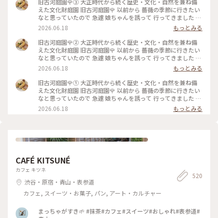
旧古河庭園🌹③ 大正時代から続く歴史・文化・自然を兼ね備
えた文化財庭園⁡ 旧古河庭園🌹 以前から 薔薇の季節に行きたい
なと思っていたので 急遽 娘ちゃんを誘って 行ってきました 先
日の花ファンタジアで また出遅れてしまい まだ薔薇に未練が
2026.06.18
もっとみる
あったので🥹 ⁡ やはり見頃は過ぎてしまっていましたが この広
さで 本当にたくさんの種類の薔薇が咲いていて 素敵な庭園で
旧古河庭園🌹② 大正時代から続く歴史・文化・自然を兼ね備
した✨️ ⁡ 次に行く時は 今回 時間がなくて寄れなかった 洋館の喫
えた文化財庭園⁡ 旧古河庭園🌹 以前から 薔薇の季節に行きたい
茶室で ゆっくりお茶をしたいです☕️🫖 ⁡ 2026.5.25 📸 ⁡ #旧古河
なと思っていたので 急遽 娘ちゃんを誘って 行ってきました 先
庭園 #薔薇 #ひみつの絶景
日の花ファンタジアで また出遅れてしまい まだ薔薇に未練が
2026.06.18
もっとみる
あったので🥹 ⁡ やはり見頃は過ぎてしまっていましたが この広
さで 本当にたくさんの種類の薔薇が咲いていて 素敵な庭園で
旧古河庭園🌹① 大正時代から続く歴史・文化・自然を兼ね備
した✨️ ⁡ 次に行く時は 今回 時間がなくて寄れなかった 洋館の喫
えた文化財庭園⁡ 旧古河庭園🌹 以前から 薔薇の季節に行きたい
茶室で ゆっくりお茶をしたいです☕️🫖 ⁡ 2026.5.25 📸 ⁡ #旧古河
なと思っていたので 急遽 娘ちゃんを誘って 行ってきました 先
庭園 #薔薇 #ひみつの絶景
日の花ファンタジアで また出遅れてしまい まだ薔薇に未練が
2026.06.18
もっとみる
あったので🥹 ⁡ やはり見頃は過ぎてしまっていましたが この広
さで 本当にたくさんの種類の薔薇が咲いていて 素敵な庭園で
した✨️ ⁡ 次に行く時は 今回 時間がなくて寄れなかった 洋館の喫
茶室で ゆっくりお茶をしたいです☕️🫖 ⁡ 2026.5.25 📸 ⁡ #旧古河
庭園 #薔薇 #ひみつの絶景
CAFÉ KITSUNÉ
カフェ キツネ
520
渋谷・原宿・青山・表参道
カフェ, スイーツ・お菓子, パン, アート・カルチャー
まっちゃがすき🌱 #抹茶#カフェ#スイーツ#おしゃれ#表参道#