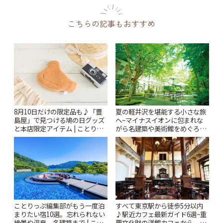
こちらの記事もおすすめ
8月10日だけの限定品も♪「豊
夏の軽井沢を堪能する小さな旅
島屋」で見つける鳩の日グッズ
へ~マイナスイオンに包まれな
と本店限定アイテム | ことりっ
がら名建築や美術館をめぐろう
ぷ
~ | ことりっぷ
ことりっぷ編集部がもう一度泊
すべて東京駅から徒歩5分以内
まりたい宿10選。忘れられない
♪駅近カフェ最新ガイド6選~重
絶景や温泉、名建築まで | こと
要文化財の洋館カフェから、改