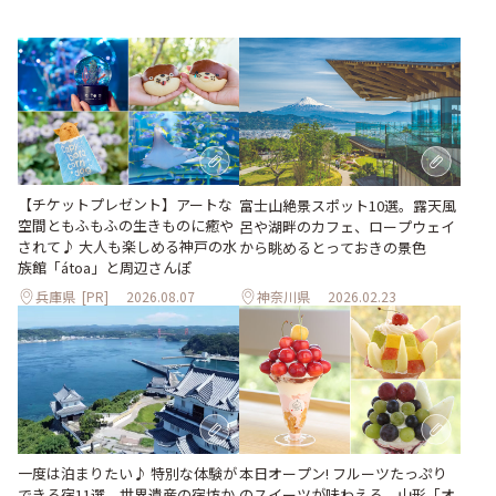
【チケットプレゼント】アートな
富士山絶景スポット10選。露天風
空間ともふもふの生きものに癒や
呂や湖畔のカフェ、ロープウェイ
されて♪ 大人も楽しめる神戸の水
から眺めるとっておきの景色
族館「átoa」と周辺さんぽ
兵庫県
[PR]
2026.08.07
神奈川県
2026.02.23
一度は泊まりたい♪ 特別な体験が
本日オープン! フルーツたっぷり
できる宿11選。世界遺産の宿坊か
のスイーツが味わえる、山形「オ