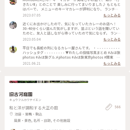
きたい❣️」とのことで 楽しみに行ってまいりました♪ もともと
はバーで、 メニューのキーマカレーが評判になり、 ランチタ
イムも営業するようになったとのことです。 20時間以上かけ
2023.07.05
もっとみる
て作るキーマカレーは 本当に味わい深くてスパイスたっぷり
で とても美味しいです✨ さらに、小麦粉、化学調味料、人工
近くにお出かけしたので、気になっていたカレーのお店へ！
添加物 なども入っていないそうで、 身体にも優しいカレーで
30-40分くらい並んだ気がしますが、並ぶという話を聞いてい
す(o^^o) 私たちは、チーズキーマカレーを マンゴーラッシー
たのと、友人と話しながら待っていたので気にならず。 ランチ
と一緒にいただきました♡ モッツァレラチーズがとろ〜り✨
は14時までらしいですが、その時間までに並んでいたら入れる
2023.05.04
もっとみる
とても美味しかったです❣️ 他にもナッツキーマカレーや、 コリ
みたいです🙆🏻‍♀️ 私は、焼きエッグキーマカレー（Sサイズ
アンダーキーマカレー、 アボカドキーマカレーなどなど💕 次
¥1,280）をいただきました🍛 熱々で、少し辛めですが、私の
平日でも長蛇の列になるカレー屋さんです。 ・ - - - - - - - - - -
にうかがうのが楽しみになりました•*¨*•.¸¸♡ ★山手線原宿駅
好みの辛さでした（辛いのが苦手な友人は苦労してました😂）
ハッシュタグ - - - - - - - - - ▼わたしの投稿写真まとめ #みほ旅
より徒歩9分 ★副都心線北参道駅より徒歩6分 ★総武線千駄ヶ
何より、スパイスの香りが最高でした！！ これは行列ができ
photos #みほ旅グルメphotos #みほ旅東京photos #関東 #
谷駅より徒歩10分 ★大江戸線国立競技場駅より徒歩10分
るな、、という感じです。 帰宅しても、まだ香りが残っててま
東京都 #東京 #表参道 #東京カフェ #カレー #チーズカレ
2021.06.21
もっとみる
#MOKUBAZA #私のことりっぷ旅 #ランチ #チーズキーマカレ
た食べたくなってます😂💓 #MOKUBAZA #カレー #キーマカレ
ー #モクバザ #MOKUBAZA #夏色さがし - - - - - - - - - - - - - -
ー #キーマカレー #カレーランチ #東京 #カレー大好き
ー #神宮 #私のことりっぷ旅
- - - - - - - - - - - - - -
#CURRY&BARMOKUBAZA
旧古河庭園
キュウフルカワテイエン
566
和と洋が調和する大正の庭
池袋・巣鴨・駒込
風景・景色, 名所・旧跡, その他施設