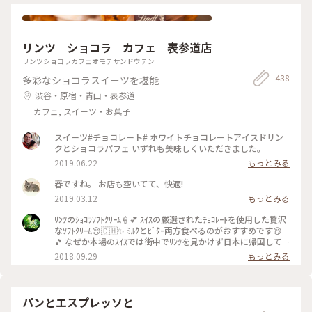
森ジブリ美術館、 満喫です‼️‼️ 撮影日：１０月１日 カメラ📷：
トロ#フィルム#フィルムカメラ#フィルム写真#一眼レフカメ
NikonFE2 レンズ🔎：Ai Nikkor50㎜/f1.4 #秋の彩り#クラシカ
ラ#nikonfe2#散歩フィルム
ルな街#私のことりっぷ旅#ことりっぷ東京#三鷹の森ジブリ美
術館#麦わら帽子#カフェ#カツサンド#クリームソーダ#ランチ
リンツ ショコラ カフェ 表参道店
#フィルム#フィルムカメラ#フィルム写真#一眼レフカメラ
#nikonfe2#散歩フィルム
リンツショコラカフェオモテサンドウテン
438
多彩なショコラスイーツを堪能
渋谷・原宿・青山・表参道
カフェ, スイーツ・お菓子
スイーツ#チョコレート# ホワイトチョコレートアイスドリン
クとショコラパフェ いずれも美味しくいただきました。
2019.06.22
もっとみる
春ですね。 お店も空いてて、快適!
2019.03.12
もっとみる
ﾘﾝﾂのｼｮｺﾗｿﾌﾄｸﾘｰﾑ🍦💕 ｽｲｽの厳選されたﾁｮｺﾚｰﾄを使用した贅沢
なｿﾌﾄｸﾘｰﾑ😊🇨🇭✨ ﾐﾙｸとﾋﾞﾀｰ両方食べるのがおすすめです😋
🎵 なぜか本場のｽｲｽでは街中でﾘﾝﾂを見かけず日本に帰国して
から食べました♥️笑 #リンツ #Lindt #ショコラ #ソフトクリー
2018.09.29
もっとみる
ム #チョコレート #スイス #贅沢 #ミルク #ビター #プレミアム
#表参道 #青山 #cafe #カフェ
パンとエスプレッソと