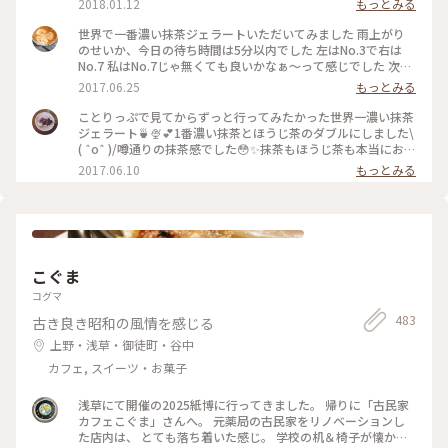
2018.01.12
もっとみる
に立ち寄られてはどうでしょう👧🏻💗 #和スイーツ #ジェラー
ト #寿々喜園 #ななや
世界で一番濃い抹茶ジェラートいただいてみました 雨上がり
のせいか、今日の待ち時間は5分以内でした 左はNo.3で右は
No.7 私はNo.7じゃ無くても良いかなぁ〜って感じでした 次回
はNo.4かNo.5を試してみたいなぁ〜
2017.06.25
もっとみる
ことりっぷで見てからずっと行ってみたかった世界一濃い抹茶
ジェラート🍵🍨💕1番濃い抹茶とほうじ茶のダブルにしました\
( ˆoˆ )/噂通りの抹茶感でした😳✨抹茶もほうじ茶も本当にお茶
そのもののジェラートで美味しかったです😌💓土曜のお昼過ぎ
2017.06.10
もっとみる
で、行列ができていました💦でも行く価値ありです♪ #壽々喜
園#ななや#浅草#ジェラート#世界一#濃い#抹茶#ほうじ茶#行
列#甘党
こぐま
コグマ
483
古き良き昭和の風情を感じる
上野・浅草・御徒町・谷中
カフェ, スイーツ・お菓子
浅草にて開催の2025紙博に行ってきました。 帰りに「古民家
カフェこぐま」さんへ。 元薬局の古民家をリノベーションし
た店内は、 とても落ち着いた感じ。 学校の机＆椅子が懐かし