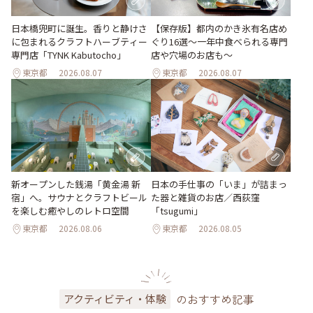
日本橋兜町に誕生。香りと静けさ
【保存版】都内のかき氷有名店め
に包まれるクラフトハーブティー
ぐり16選～一年中食べられる専門
専門店「TYNK Kabutocho」
店や穴場のお店も～
東京都
2026.08.07
東京都
2026.08.07
新オープンした銭湯「黄金湯 新
日本の手仕事の「いま」が詰まっ
宿」へ。サウナとクラフトビール
た器と雑貨のお店／西荻窪
を楽しむ癒やしのレトロ空間
「tsugumi」
東京都
2026.08.06
東京都
2026.08.05
のおすすめ記事
アクティビティ・体験