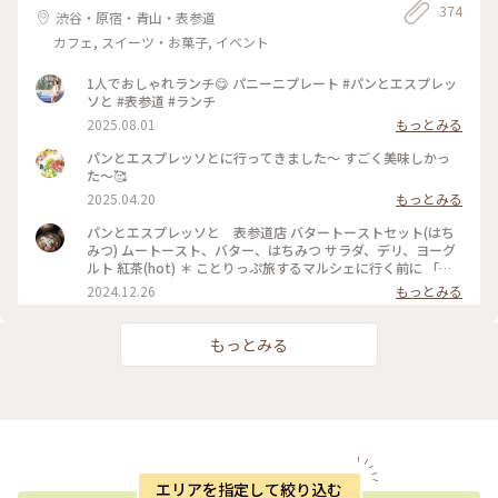
374
渋谷・原宿・青山・表参道
カフェ, スイーツ・お菓子, イベント
1人でおしゃれランチ😋 パニーニプレート #パンとエスプレッ
ソと #表参道 #ランチ
2025.08.01
もっとみる
パンとエスプレッソとに行ってきました〜 すごく美味しかっ
た〜🥰
2025.04.20
もっとみる
パンとエスプレッソと 表参道店 バタートーストセット(はち
みつ) ムートースト、バター、はちみつ サラダ、デリ、ヨーグ
ルト 紅茶(hot) ＊ ことりっぷ旅するマルシェに行く前に 「パ
ンとエスプレッソと」で モーニング☆ 久しぶりの表参道店☆
2024.12.26
もっとみる
相変わらずの人気店で順番待ちも ワクワク☆ モーニングメニ
ューの バタートーストセットを注文☆ 香ばしくリッチな味わ
いの ムートーストに 細く細く絞られたバターがたっぷり☆ バ
もっとみる
ターがトースト全体に じんわり溶けていきます…☆ はちみつ
をトロリとかければ 最上級のモーニング☆ おいしさ満点のバ
タートースト☆ パンの香りに包まれた 癒しのモーニングでし
た〜☆ #バタートースト #モーニング #パン #ベーカリーカフ
ェ #表参道
エリアを指定して絞り込む