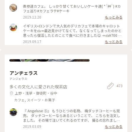
ってもかわいくて 美味しそうで迷いました。 私は今回パンプ
ディングのケーキで、 あたたかくて美味しかったです(o^^o)
表参道カフェ。 しっかり甘くておいしいケーキ達( *´艸`) #カ
居心地が良くホッとひと息。 パンプディングとカフェラテで
フェ巡り#カフェラテ#ケーキ
ゆっくりあたたまりました(^-^) #franzeandevanslondon #表
2019.12.20
もっとみる
参道 #神宮前 #東京 #冬のおでかけ #わたしの街 #ケーキ #カフ
ェラテ #ビーツ #ラテアート #カフェ #青山
イギリス•ロンドンで大人気のデリカフェで本場のキャロット
ケーキを🍰🥕最近見かけてなくて、なくなってしまったのかと
思ったら復活したとのことで食べに行きました😋 🥕🍰¥700 #
フランツアンドエヴァンス #キャロットケーキ #表参道
2019.09.17
もっとみる
アンヂェラス
アンジェラス
473
多くの文化人に愛された喫茶店
上野・浅草・御徒町・谷中
カフェ, スイーツ・お菓子
『 Angeluse ⑤』 もうひとつの名物、 梅ダッチコーヒーも完
売。 ダッチコーヒーならあるということで、 こちらを注文し
ました。 その場で注いでくれるのですが、 撮るの忘れました
😅 美味しくいただきました。 最初で最後の訪問になりました
2019.03.09
もっとみる
が、 本当に行くことが出来てよかったです。 #angeluse#アン