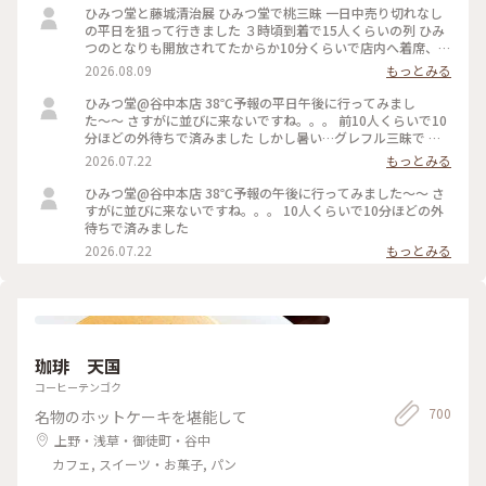
ひみつ堂と藤城清治展 ひみつ堂で桃三昧 一日中売り切れなし
の平日を狙って行きました ３時頃到着で15人くらいの列 ひみ
つのとなりも開放されてたからか10分くらいで店内へ着席、、
超スムーズ！ カウンター席は目の前でいろいろなかき氷の過
2026.08.09
もっとみる
程が見られて楽しい。。目移りしてしまう👀 桃三昧は見た目
のまんま 余計な味がしないフレッシュな桃！ 中に隠れたクリ
ひみつ堂@谷中本店 38℃予報の平日午後に行ってみまし
ームが冷えた舌を休ませてくれます これ、かなり重要です！
た〜〜 さすがに並びに来ないですね。。。 前10人くらいで10
この日は日本橋丸善で開催中の藤城清治先生の版画展にも 102
分ほどの外待ちで済みました しかし暑い…グレフル三昧で 果
歳になられた今年も新作を披露されてます 写真はNGですが前
肉たくさん載って甘いと苦いがちょうどいい！ よーぐると蜜
2026.07.22
もっとみる
回より作品がたくさんあって楽しめました
がいらないくらいしっかり柑橘の味🍋 溶けても生ジュースみ
たいで最後まで美味しかった 夜の部で桃メニューが出る日で
ひみつ堂@谷中本店 38℃予報の午後に行ってみました〜〜 さ
迷ったけどさすがに２時間待てない、、、 それに17時からけ
すがに並びに来ないですね。。。 10人くらいで10分ほどの外
っこう並ぶのよね。。日没前でまだ暑いし！ 以外と日中は穴
待ちで済みました
場なのかもです。
2026.07.22
もっとみる
珈琲 天国
コーヒーテンゴク
700
名物のホットケーキを堪能して
上野・浅草・御徒町・谷中
カフェ, スイーツ・お菓子, パン