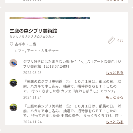
三鷹の森ジブリ美術館
ミタカノモリジブリビジュツカン
439
吉祥寺・三鷹
カフェ, アート・カルチャー
ジブリ好きにはたまらない場所•*¨*•.¸¸♬︎ #アートな景色 #ジ
ブリ美術館 【2018.07.24📷】
2025.03.23
もっとみる
『三鷹の森ジブリ美術館 ④』 １０月１日は、都民の日。 以
前、ハガキで申し込み、 抽選で、招待券をＧＥＴ！したの
で、 行ってきました😆 カフェ『麦わらぼうし』でランチ。 コ
ロナ前はレストランでしだが、 コロナ後は、カフェになって
2024.11.24
もっとみる
いて、 休憩所としても使えると、 スタッフの方が教えてくれ
ました。 頼んだのは、カツサンドとクリームソーダ‼️ そして、
『三鷹の森ジブリ美術館 ③』 １０月１日は、都民の日。 以
デッキで販売していた、 風の谷のビールも🍺 前は２種類あり
前、ハガキで申し込み、 抽選で、招待券をＧＥＴ！したの
ましたが、 今は、１種類のみのようでした。 そして、どんぐ
で、 行ってきました😆 中庭の様子。 まっくろくろすけ、可愛
りカステラ😆 土日のみ実演販売していて、 今回は、都民の日
かった🥰🥰 撮影日：１０月１日 カメラ📷：NikonFE2 レンズ
2024.11.24
もっとみる
で、特別に実演販売したいました🥰 出来立てが食べれるの
🔎：Ai Nikkor50㎜/f1.4 #秋の彩り#クラシカルな街#私のこと
は、珍しいらしいです。 食事も楽しめて、 久しぶりの三鷹の
りっぷ旅#ことりっぷ東京#三鷹の森ジブリ美術館#ジブリ#ト