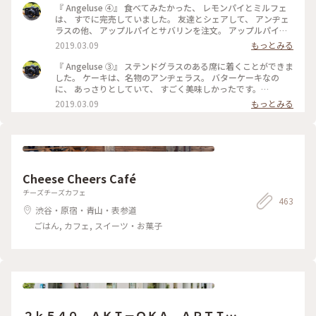
ヂェラス#浅草カフェ#ダッチコーヒー
『 Angeluse ④』 食べてみたかった、 レモンパイとミルフェ
は、 すでに完売していました。 友達とシェアして、 アンヂェ
ラスの他、 アップルパイとサバリンを注文。 アップルパイ
は、みっちり。 サバリンは、しみしみでした。 #angeluse#ア
2019.03.09
もっとみる
ンヂェラス#浅草カフェ#ケーキ#アップルパイ#サバリン
『 Angeluse ③』 ステンドグラスのある席に着くことができま
した。 ケーキは、名物のアンヂェラス。 バターケーキなの
に、 あっさりとしていて、 すごく美味しかったです。
#angeluse#アンヂェラス#浅草カフェ#ケーキ#おやつ
2019.03.09
もっとみる
Cheese Cheers Café
チーズチーズカフェ
463
渋谷・原宿・青山・表参道
ごはん, カフェ, スイーツ・お菓子
２ｋ５４０ ＡＫＩ－ＯＫＡ ＡＲＴＩＳ