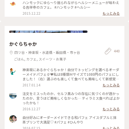
でした！ あとトイレが広くてお洒落すぎて、ビビった。笑 全
ハンモックにゆら～り揺られながらヘルシーメニューが味わえ
体的にお洒落で、素敵な空間でした♫ #吉祥寺 #ハンモック #
る吉祥寺のカフェ。 #ハンモック #ヘルシー
カフェ
2015.12.22
もっとみる
かぐらちゃか
440
四ツ谷・神楽坂・水道橋・飯田橋・市ヶ谷
ごはん, カフェ, スイーツ・お菓子
神楽坂にあるかぐらちゃか！自分でトッピングを選べるオーダ
ーメイドパフェ🍨❤私は8種類Ｍサイズで1080円のパフェにし
ました！（右）選ぶのも楽しくて食べても美味しくて新感覚だ
った😊🍴#和む#神楽坂#パフェ#オーダーメイド#スイーツ#東
2017.01.14
もっとみる
京
注文をミスったのか、セルフ黒みつの存在に気づくのが遅かっ
たのか、言うほど美味しくなかった… ティラミス食べればよか
ったかも！
2016.12.27
もっとみる
自分好みにオーダーメイドできる和パフェ アイスダブルと抹
茶プリンで大満足♡ #パフェ #ひんやり
2016.07.15
もっとみる