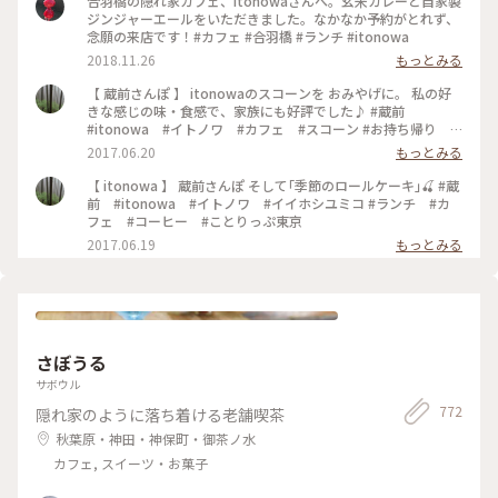
合羽橋の隠れ家カフェ、itonowaさんへ。玄米カレーと自家製
ジンジャーエールをいただきました。なかなか予約がとれず、
念願の来店です！#カフェ #合羽橋 #ランチ #itonowa
2018.11.26
もっとみる
【 蔵前さんぽ 】 itonowaのスコーンを おみやげに。 私の好
きな感じの味・食感で、家族にも好評でした♪ #蔵前
#itonowa #イトノワ #カフェ #スコーン #お持ち帰り #
おみやげ
2017.06.20
もっとみる
【 itonowa 】 蔵前さんぽ そして｢季節のロールケーキ｣🍒 #蔵
前 #itonowa #イトノワ #イイホシユミコ #ランチ #カ
フェ #コーヒー #ことりっぷ東京
2017.06.19
もっとみる
さぼうる
サボウル
772
隠れ家のように落ち着ける老舗喫茶
秋葉原・神田・神保町・御茶ノ水
カフェ, スイーツ・お菓子