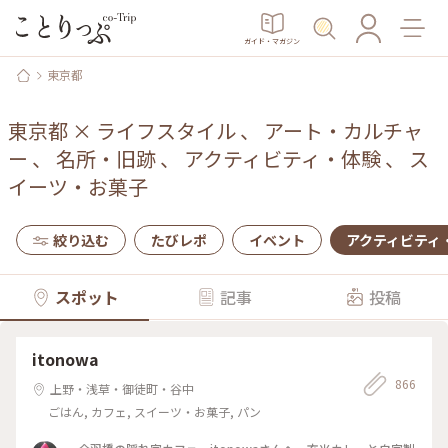
ガイド・マガジン
東京都
東京都
×
ライフスタイル
、
アート・カルチャ
ー
、
名所・旧跡
、
アクティビティ・体験
、
ス
イーツ・お菓子
絞り込む
たびレポ
イベント
アクティビティ
スポット
記事
投稿
itonowa
866
上野・浅草・御徒町・谷中
ごはん, カフェ, スイーツ・お菓子, パン