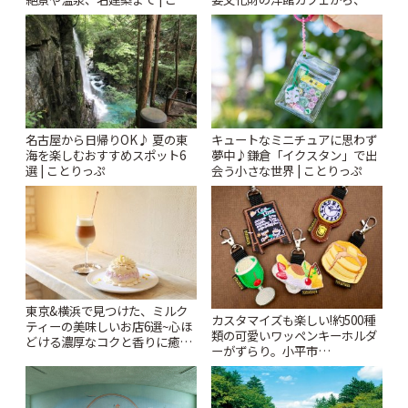
りっぷ
札すぐのレトロ喫茶まで~ | こと
りっぷ
名古屋から日帰りOK♪ 夏の東
キュートなミニチュアに思わず
海を楽しむおすすめスポット6
夢中♪鎌倉「イクスタン」で出
選 | ことりっぷ
会う小さな世界 | ことりっぷ
東京&横浜で見つけた、ミルク
カスタマイズも楽しい!約500種
ティーの美味しいお店6選~心ほ
類の可愛いワッペンキーホルダ
どける濃厚なコクと香りに癒や
ーがずらり。小平市
されるティータイム~ | ことりっ
「Kimamaya T&K」 | ことりっ
ぷ
ぷ