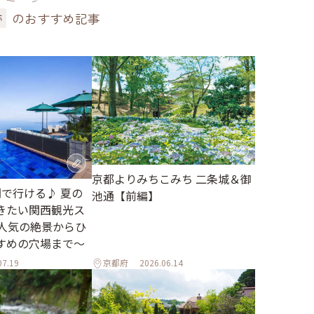
のおすすめ記事
跡
京都よりみちこみち 二条城＆御
間で行ける♪ 夏の
池通【前編】
きたい関西観光ス
～人気の絶景からひ
すめの穴場まで～
07.19
京都府
2026.06.14