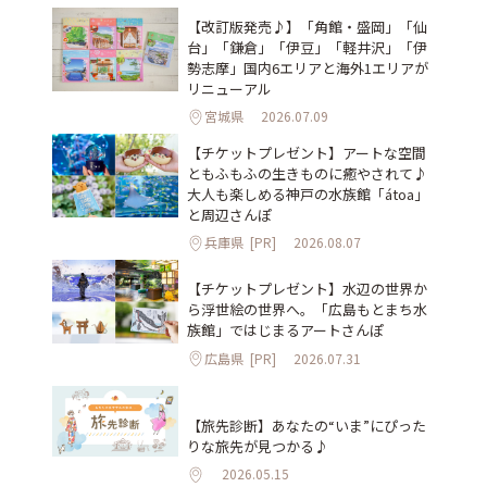
【改訂版発売♪】「角館・盛岡」「仙
台」「鎌倉」「伊豆」「軽井沢」「伊
勢志摩」国内6エリアと海外1エリアが
リニューアル
宮城県
2026.07.09
【チケットプレゼント】アートな空間
ともふもふの生きものに癒やされて♪
大人も楽しめる神戸の水族館「átoa」
と周辺さんぽ
兵庫県
[PR]
2026.08.07
【チケットプレゼント】水辺の世界か
ら浮世絵の世界へ。「広島もとまち水
族館」ではじまるアートさんぽ
広島県
[PR]
2026.07.31
【旅先診断】あなたの“いま”にぴった
りな旅先が見つかる♪
2026.05.15