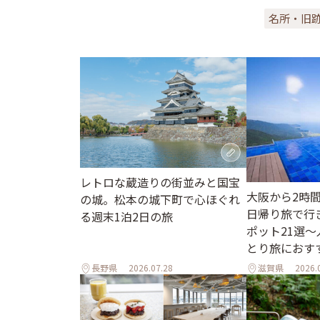
名所・旧
レトロな蔵造りの街並みと国宝
大阪から2時
の城。松本の城下町で心ほぐれ
日帰り旅で行
る週末1泊2日の旅
ポット21選
とり旅におす
長野県
2026.07.28
滋賀県
2026.