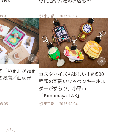
YNK
専門店や穴場のお店も～
08.07
東京都
2026.08.07
の「いま」が詰ま
カスタマイズも楽しい！約500
のお店／西荻窪
種類の可愛いワッペンキーホル
ダーがずらり。小平市
「Kimamaya T&K」
08.05
東京都
2026.08.04