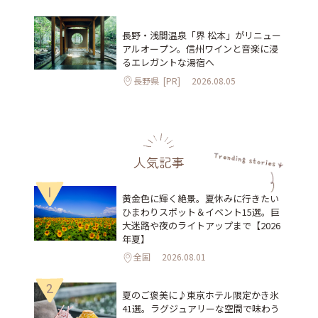
長野・浅間温泉「界 松本」がリニュー
アルオープン。信州ワインと音楽に浸
るエレガントな湯宿へ
長野県
[PR]
2026.08.05
人気記事
1
黄金色に輝く絶景。夏休みに行きたい
ひまわりスポット＆イベント15選。巨
大迷路や夜のライトアップまで【2026
年夏】
全国
2026.08.01
2
夏のご褒美に♪東京ホテル限定かき氷
41選。ラグジュアリーな空間で味わう