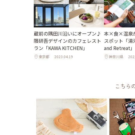
蔵前の隅田川沿いにオープン♪
本×食×温泉
隈研吾デザインのカフェレスト
スポット「湯河
ラン「KAWA KITCHEN」
and Retrea
東京都
2023.04.19
神奈川県
202
こちら