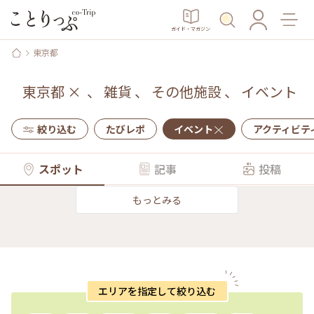
ガイド・マガジン
東京都
東京都
×
、
雑貨
、
その他施設
、
イベント
絞り込む
たびレポ
イベント
アクティビテ
スポット
記事
投稿
もっとみる
エリアを指定して絞り込む