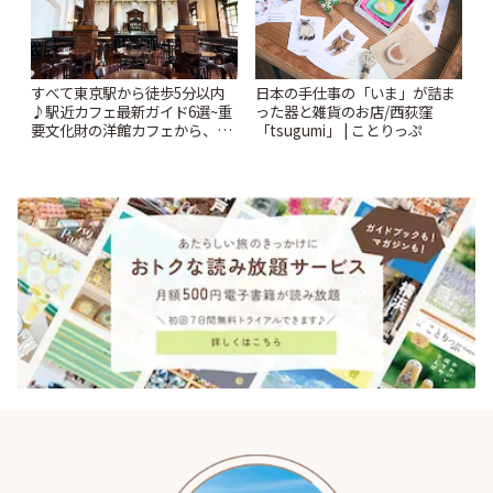
すべて東京駅から徒歩5分以内
日本の手仕事の「いま」が詰ま
♪駅近カフェ最新ガイド6選~重
った器と雑貨のお店/西荻窪
要文化財の洋館カフェから、改
「tsugumi」 | ことりっぷ
札すぐのレトロ喫茶まで~ | こと
りっぷ