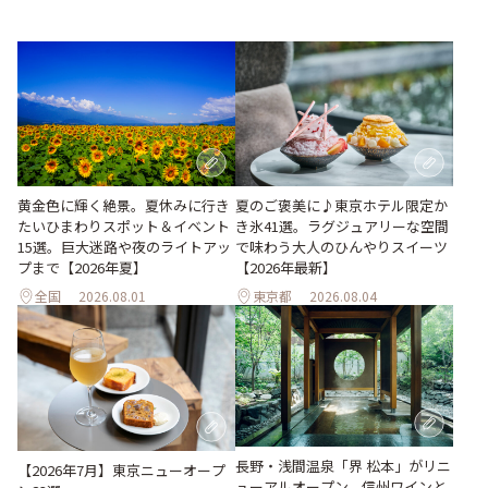
黄金色に輝く絶景。夏休みに行き
夏のご褒美に♪東京ホテル限定か
たいひまわりスポット＆イベント
き氷41選。ラグジュアリーな空間
15選。巨大迷路や夜のライトアッ
で味わう大人のひんやりスイーツ
プまで【2026年夏】
【2026年最新】
全国
2026.08.01
東京都
2026.08.04
長野・浅間温泉「界 松本」がリニ
【2026年7月】東京ニューオープ
ューアルオープン。信州ワインと