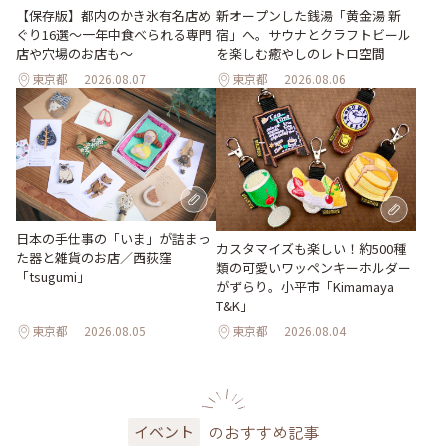
【保存版】都内のかき氷有名店め
新オープンした銭湯「黄金湯 新
ぐり16選～一年中食べられる専門
宿」へ。サウナとクラフトビール
店や穴場のお店も～
を楽しむ癒やしのレトロ空間
東京都
2026.08.07
東京都
2026.08.06
日本の手仕事の「いま」が詰まっ
カスタマイズも楽しい！約500種
た器と雑貨のお店／西荻窪
類の可愛いワッペンキーホルダー
「tsugumi」
がずらり。小平市「Kimamaya
T&K」
東京都
2026.08.05
東京都
2026.08.04
のおすすめ記事
イベント