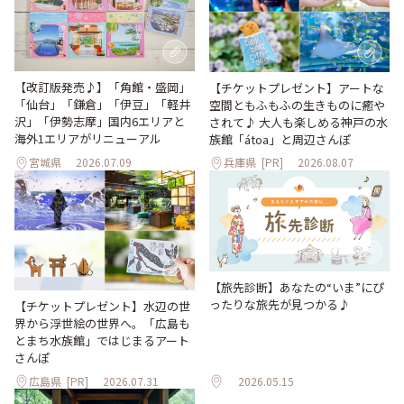
【改訂版発売♪】「角館・盛岡」
【チケットプレゼント】アートな
「仙台」「鎌倉」「伊豆」「軽井
空間ともふもふの生きものに癒や
沢」「伊勢志摩」国内6エリアと
されて♪ 大人も楽しめる神戸の水
海外1エリアがリニューアル
族館「átoa」と周辺さんぽ
宮城県
2026.07.09
兵庫県
[PR]
2026.08.07
【旅先診断】あなたの“いま”にぴ
ったりな旅先が見つかる♪
【チケットプレゼント】水辺の世
界から浮世絵の世界へ。「広島も
とまち水族館」ではじまるアート
さんぽ
広島県
[PR]
2026.07.31
2026.05.15