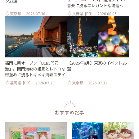
ン23選
音楽に浸るエレガントな湯宿へ
東京都
2026.07.30
長野県
[PR]
2026.08.05
【2026年8月】東京のイベント26
福岡に新オープン「BEB5門司
選
港」。関門海峡の絶景とレトロな
街並みに浸るトキメキ海峡ステイ
福岡県
[PR]
2026.07.29
東京都
2026.07.31
おすすめ記事