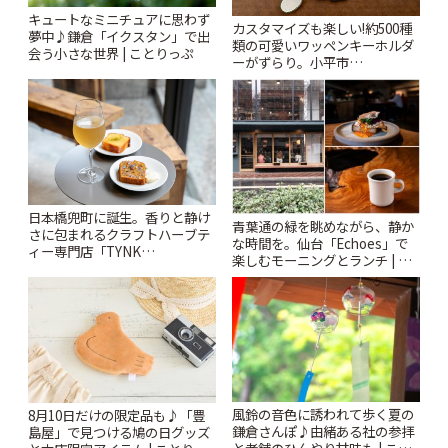
キュートなミニチュアに思わず
カスタマイズも楽しい!約500種
夢中♪鎌倉「イクスタン」で出
類の可愛いワッペンキーホルダ
会う小さな世界 | ことりっぷ
ーがずらり。小平市
「Kimamaya T&K」 | ことりっ
ぷ
日本橋兜町に誕生。香りと静け
青葉通の緑を眺めながら、静か
さに包まれるクラフトハーブテ
な時間を。仙台「Echoes」で
ィー専門店「TYNK
楽しむモーニングとランチ | こ
Kabutocho」 | ことりっぷ
とりっぷ
風鈴の音色に誘われて歩く夏の
8月10日だけの限定品も♪「豊
鎌倉さんぽ♪由緒ある社の参拝
島屋」で見つける鳩の日グッズ
と老舗のひんやり甘味も | こと