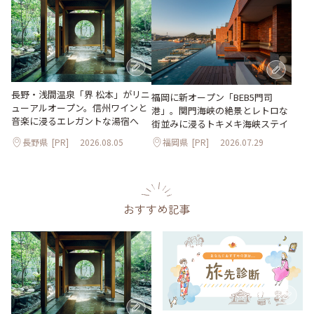
長野・浅間温泉「界 松本」がリニ
福岡に新オープン「BEB5門司
ューアルオープン。信州ワインと
港」。関門海峡の絶景とレトロな
音楽に浸るエレガントな湯宿へ
街並みに浸るトキメキ海峡ステイ
長野県
[PR]
2026.08.05
福岡県
[PR]
2026.07.29
おすすめ記事