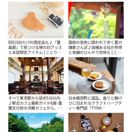
りっぷ
風鈴の音色に誘われて歩く夏の
8月10日だけの限定品も♪「豊
鎌倉さんぽ♪由緒ある社の参拝
島屋」で見つける鳩の日グッズ
と老舗のひんやり甘味も | こと
と本店限定アイテム | ことりっ
りっぷ
ぷ
すべて東京駅から徒歩5分以内
日本橋兜町に誕生。香りと静け
♪駅近カフェ最新ガイド6選~重
さに包まれるクラフトハーブテ
要文化財の洋館カフェから、改
ィー専門店「TYNK
札すぐのレトロ喫茶まで~ | こと
Kabutocho」 | ことりっぷ
りっぷ