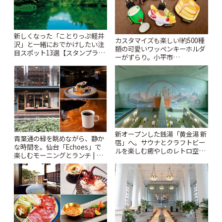
新しくなった「ことりっぷ軽井
カスタマイズも楽しい!約500種
沢」と一緒におでかけしたい注
類の可愛いワッペンキーホルダ
目スポット13選【スタンプラリ
ーがずらり。小平市
ー開催中】 | ことりっぷ
「Kimamaya T&K」 | ことりっ
ぷ
新オープンした銭湯「黄金湯 新
青葉通の緑を眺めながら、静か
宿」へ。サウナとクラフトビー
な時間を。仙台「Echoes」で
ルを楽しむ癒やしのレトロ空間
楽しむモーニングとランチ | こ
| ことりっぷ
とりっぷ