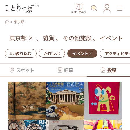
ガイド・マガジン
東京都
東京都
×
、
雑貨
、
その他施設
、
イベント
絞り込む
たびレポ
イベント
アクティビテ
スポット
記事
投稿