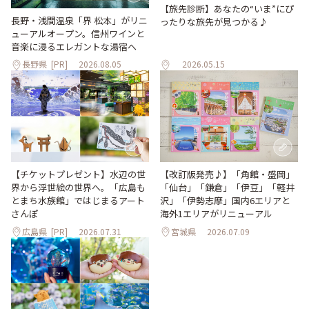
【旅先診断】あなたの“いま”にぴ
長野・浅間温泉「界 松本」がリニ
ったりな旅先が見つかる♪
ューアルオープン。信州ワインと
音楽に浸るエレガントな湯宿へ
長野県
[PR]
2026.08.05
2026.05.15
【改訂版発売♪】「角館・盛岡」
【チケットプレゼント】水辺の世
「仙台」「鎌倉」「伊豆」「軽井
界から浮世絵の世界へ。「広島も
沢」「伊勢志摩」国内6エリアと
とまち水族館」ではじまるアート
海外1エリアがリニューアル
さんぽ
広島県
[PR]
2026.07.31
宮城県
2026.07.09