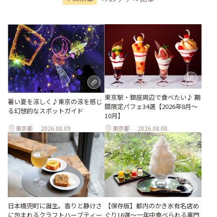
東京駅・銀座周辺で食べたい♪ 期
暑い夏を涼しく♪東京の涼を感じ
間限定パフェ34選【2026年8月～
る幻想的なスポットガイド
10月】
東京都
2026.08.09
東京都
2026.08.08
日本橋兜町に誕生。香りと静けさ
【保存版】都内のかき氷有名店め
に包まれるクラフトハーブティー
ぐり16選～一年中食べられる専門