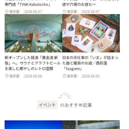
専門店「TYNK Kabutocho」
店や穴場のお店も～
東京都
2026.08.07
東京都
2026.08.07
新オープンした銭湯「黄金湯 新
日本の手仕事の「いま」が詰まっ
宿」へ。サウナとクラフトビール
た器と雑貨のお店／西荻窪
を楽しむ癒やしのレトロ空間
「tsugumi」
東京都
2026.08.06
東京都
2026.08.05
のおすすめ記事
イベント