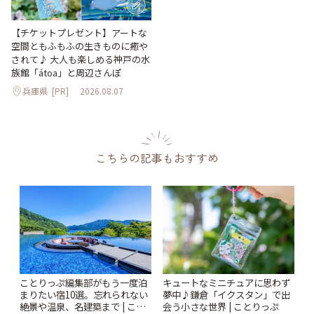
【チケットプレゼント】アートな
空間ともふもふの生きものに癒や
されて♪ 大人も楽しめる神戸の水
族館「átoa」と周辺さんぽ
兵庫県
[PR]
2026.08.07
こちらの記事もおすすめ
ことりっぷ編集部がもう一度泊
キュートなミニチュアに思わず
まりたい宿10選。忘れられない
夢中♪鎌倉「イクスタン」で出
絶景や温泉、名建築まで | こと
会う小さな世界 | ことりっぷ