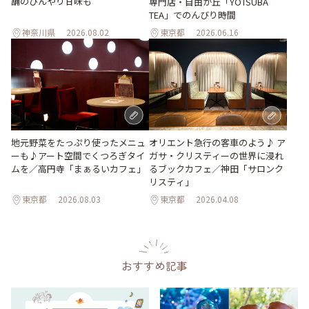
舗のひんやり甘味も
専門店・自由が丘「YOTSUBA
TEA」でのんびり時間
神奈川県
2026.08.02
東京都
2026.06.16
地元野菜をたっぷり使ったメニュ
オリエント急行の客車のよう♪ ア
ーも♪アート空間でくつろぎタイ
ガサ・クリスティーの世界に浸れ
ムを／高円寺「まぁるいカフェ」
るブックカフェ／神田「サロンク
リスティ」
東京都
2026.08.03
東京都
2026.04.08
おすすめ記事