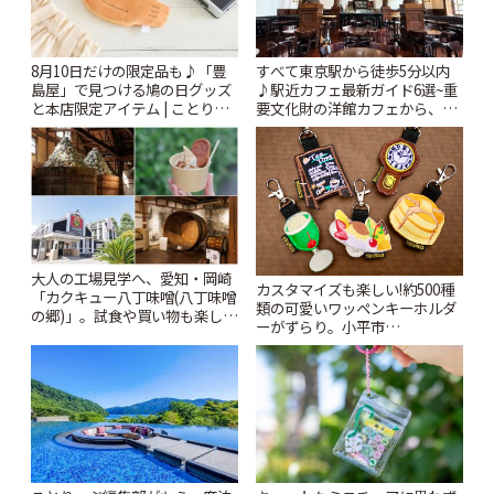
8月10日だけの限定品も♪「豊
すべて東京駅から徒歩5分以内
島屋」で見つける鳩の日グッズ
♪駅近カフェ最新ガイド6選~重
と本店限定アイテム | ことりっ
要文化財の洋館カフェから、改
ぷ
札すぐのレトロ喫茶まで~ | こと
りっぷ
大人の工場見学へ、愛知・岡崎
カスタマイズも楽しい!約500種
「カクキュー八丁味噌(八丁味噌
類の可愛いワッペンキーホルダ
の郷)」。試食や買い物も楽しみ
ーがずらり。小平市
♪ | ことりっぷ
「Kimamaya T&K」 | ことりっ
ぷ