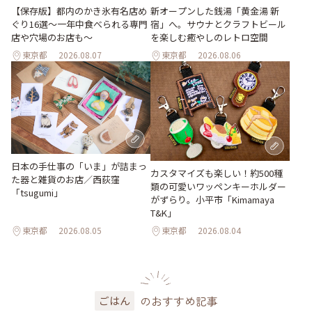
【保存版】都内のかき氷有名店め
新オープンした銭湯「黄金湯 新
ぐり16選～一年中食べられる専門
宿」へ。サウナとクラフトビール
店や穴場のお店も～
を楽しむ癒やしのレトロ空間
東京都
2026.08.07
東京都
2026.08.06
日本の手仕事の「いま」が詰まっ
カスタマイズも楽しい！約500種
た器と雑貨のお店／西荻窪
類の可愛いワッペンキーホルダー
「tsugumi」
がずらり。小平市「Kimamaya
T&K」
東京都
2026.08.05
東京都
2026.08.04
のおすすめ記事
ごはん