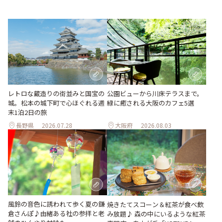
レトロな蔵造りの街並みと国宝の
公園ビューから川床テラスまで。
城。松本の城下町で心ほぐれる週
緑に癒される大阪のカフェ5選
末1泊2日の旅
長野県
2026.07.28
大阪府
2026.08.03
風鈴の音色に誘われて歩く夏の鎌
焼きたてスコーン＆紅茶が食べ飲
倉さんぽ♪由緒ある社の参拝と老
み放題♪ 森の中にいるような紅茶