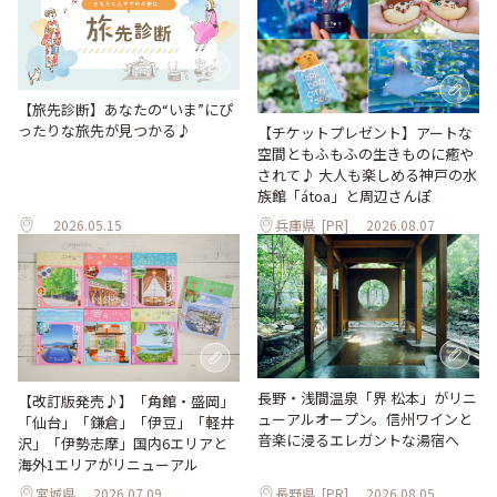
【旅先診断】あなたの“いま”にぴ
ったりな旅先が見つかる♪
【チケットプレゼント】アートな
空間ともふもふの生きものに癒や
されて♪ 大人も楽しめる神戸の水
族館「átoa」と周辺さんぽ
2026.05.15
兵庫県
[PR]
2026.08.07
長野・浅間温泉「界 松本」がリニ
【改訂版発売♪】「角館・盛岡」
ューアルオープン。信州ワインと
「仙台」「鎌倉」「伊豆」「軽井
音楽に浸るエレガントな湯宿へ
沢」「伊勢志摩」国内6エリアと
海外1エリアがリニューアル
宮城県
2026.07.09
長野県
[PR]
2026.08.05