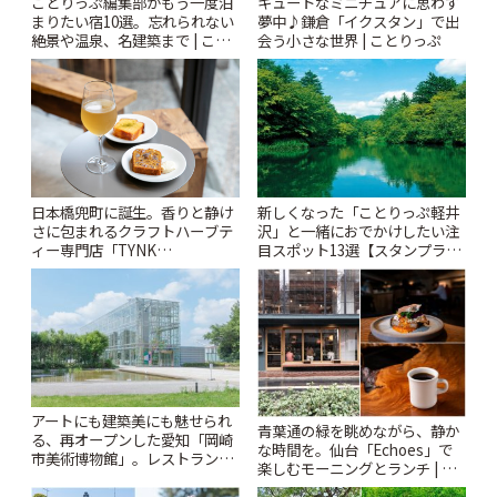
ことりっぷ編集部がもう一度泊
キュートなミニチュアに思わず
まりたい宿10選。忘れられない
夢中♪鎌倉「イクスタン」で出
絶景や温泉、名建築まで | こと
会う小さな世界 | ことりっぷ
りっぷ
日本橋兜町に誕生。香りと静け
新しくなった「ことりっぷ軽井
さに包まれるクラフトハーブテ
沢」と一緒におでかけしたい注
ィー専門店「TYNK
目スポット13選【スタンプラリ
Kabutocho」 | ことりっぷ
ー開催中】 | ことりっぷ
アートにも建築美にも魅せられ
青葉通の緑を眺めながら、静か
る、再オープンした愛知「岡崎
な時間を。仙台「Echoes」で
市美術博物館」。レストランや
楽しむモーニングとランチ | こ
ショップも充実 | ことりっぷ
とりっぷ