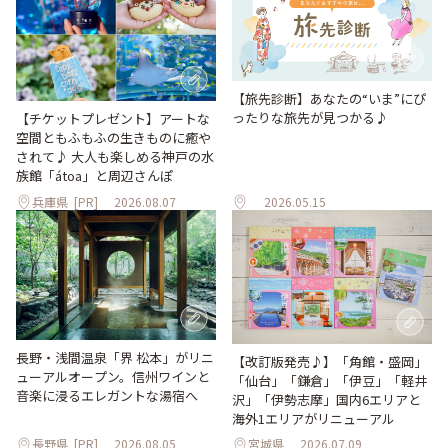
【旅先診断】あなたの“いま”にぴ
ったりな旅先が見つかる♪
【チケットプレゼント】アートな
空間ともふもふの生きものに癒や
されて♪ 大人も楽しめる神戸の水
族館「átoa」と周辺さんぽ
兵庫県
[PR]
2026.08.07
2026.05.15
長野・浅間温泉「界 松本」がリニ
【改訂版発売♪】「角館・盛岡」
ューアルオープン。信州ワインと
「仙台」「鎌倉」「伊豆」「軽井
音楽に浸るエレガントな湯宿へ
沢」「伊勢志摩」国内6エリアと
海外1エリアがリニューアル
長野県
[PR]
2026.08.05
宮城県
2026.07.09