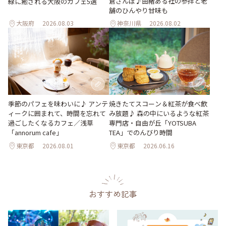
倉さんぽ♪由緒ある社の参拝と老
緑に癒される大阪のカフェ5選
舗のひんやり甘味も
大阪府
2026.08.03
神奈川県
2026.08.02
季節のパフェを味わいに♪ アンテ
焼きたてスコーン＆紅茶が食べ飲
ィークに囲まれて、時間を忘れて
み放題♪ 森の中にいるような紅茶
過ごしたくなるカフェ／浅草
専門店・自由が丘「YOTSUBA
「annorum cafe」
TEA」でのんびり時間
東京都
2026.08.01
東京都
2026.06.16
おすすめ記事