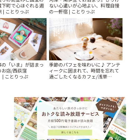
城下町で心ほぐれる週
ない心遣いが心地よい、料理自慢
 | ことりっぷ
の一軒宿 | ことりっぷ
事の「いま」が詰まっ
季節のパフェを味わいに♪ アンテ
のお店/西荻窪
ィークに囲まれて、時間を忘れて
」 | ことりっぷ
過ごしたくなるカフェ/浅草
「annorum cafe」 | ことりっぷ