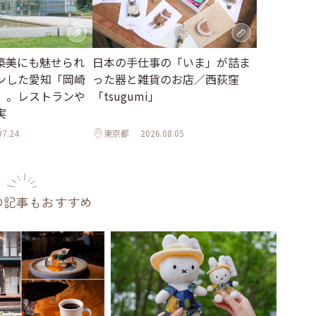
日本の手仕事の「いま」が詰ま
築美にも魅せられ
った器と雑貨のお店／西荻窪
ンした愛知「岡崎
「tsugumi」
」。レストランや
実
07.24
東京都
2026.08.05
の記事もおすすめ