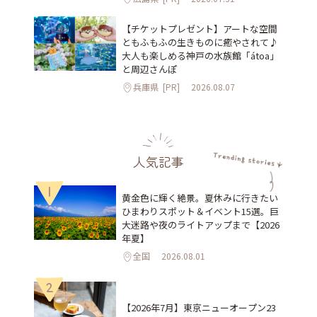
【チケットプレゼント】アートな空間
ともふもふの生きものに癒やされて♪
大人も楽しめる神戸の水族館「átoa」
と周辺さんぽ
兵庫県
[PR]
2026.08.07
人気記事
1
黄金色に輝く絶景。夏休みに行きたい
ひまわりスポット＆イベント15選。巨
大迷路や夜のライトアップまで【2026
年夏】
全国
2026.08.01
2
【2026年7月】東京ニューオープン23