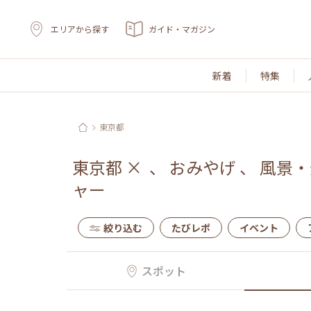
エリアから探す
ガイド・マガジン
新着
特集
東京都
東京都
×
、
おみやげ
、
風景・
ャー
絞り込む
たびレポ
イベント
スポット