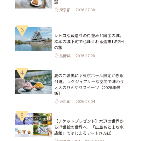
選
東京都
2026.07.30
3
レトロな蔵造りの街並みと国宝の城。
松本の城下町で心ほぐれる週末1泊2日
の旅
長野県
2026.07.28
4
夏のご褒美に♪東京ホテル限定かき氷
41選。ラグジュアリーな空間で味わう
大人のひんやりスイーツ【2026年最
新】
東京都
2026.08.04
5
【チケットプレゼント】水辺の世界か
ら浮世絵の世界へ。「広島もとまち水
族館」ではじまるアートさんぽ