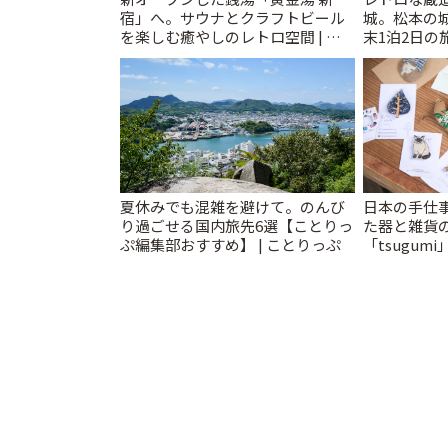
宿」へ。サウナとクラフトビール
城。松本の
を楽しむ癒やしのレトロ空間 | こ
末1泊2日の旅
とりっぷ
夏休みでも混雑を避けて。のんび
日本の手仕
り過ごせる国内旅先6選【ことりっ
た器と雑貨
ぷ編集部おすすめ】 | ことりっぷ
「tsugumi