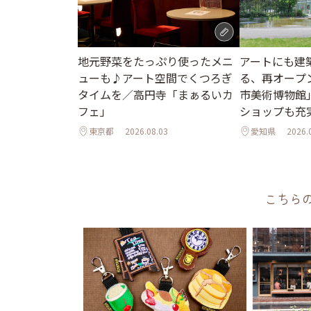
地元野菜をたっぷり使ったメニ
アートにも建
ューも♪アート空間でくつろぎ
る、再オープ
タイムを／高円寺「まぁるいカ
市美術博物館
フェ」
ショップも充
東京都
2026.08.03
愛知県
2026.
こちら