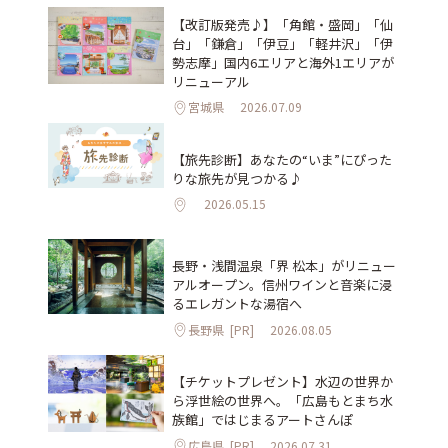
【改訂版発売♪】「角館・盛岡」「仙
台」「鎌倉」「伊豆」「軽井沢」「伊
勢志摩」国内6エリアと海外1エリアが
リニューアル
宮城県
2026.07.09
【旅先診断】あなたの“いま”にぴった
りな旅先が見つかる♪
2026.05.15
長野・浅間温泉「界 松本」がリニュー
アルオープン。信州ワインと音楽に浸
るエレガントな湯宿へ
長野県
[PR]
2026.08.05
【チケットプレゼント】水辺の世界か
ら浮世絵の世界へ。「広島もとまち水
族館」ではじまるアートさんぽ
広島県
[PR]
2026.07.31