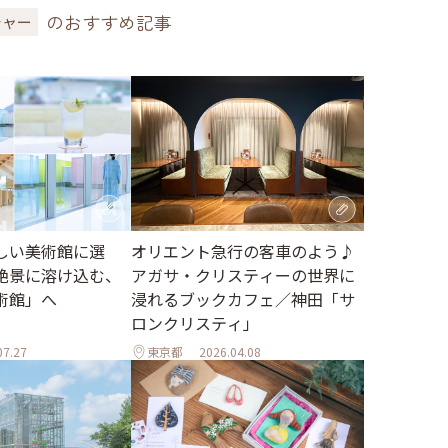
のおすすめ記事
チャー
しい美術館に選
オリエント急行の客車のよう♪
絶景に溶け込む、
アガサ・クリスティーの世界に
術館」へ
浸れるブックカフェ／神田「サ
ロンクリスティ」
07.27
東京都
2026.04.08