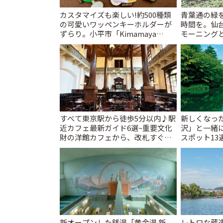
カスタマイズも楽しい!約500種類
青葉通の緑
の可愛いワッペンキーホルダーが
時間を。仙台
ずらり。小平市「Kimamaya
モーニングと
T&K」 | ことりっぷ
すべて東京駅から徒歩5分以内♪駅
新しくなっ
近カフェ最新ガイド6選~重要文化
沢」と一緒
財の洋館カフェから、改札すぐの
スポット13
レトロ喫茶まで~ | ことりっぷ
催中】 | こ
新オープンした銭湯「黄金湯 新
レトロな蔵