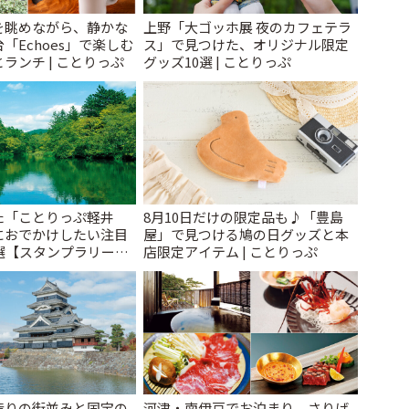
を眺めながら、静かな
上野「大ゴッホ展 夜のカフェテラ
「Echoes」で楽しむ
ス」で見つけた、オリジナル限定
ランチ | ことりっぷ
グッズ10選 | ことりっぷ
た「ことりっぷ軽井
8月10日だけの限定品も♪「豊島
におでかけしたい注目
屋」で見つける鳩の日グッズと本
選【スタンプラリー開
店限定アイテム | ことりっぷ
とりっぷ
造りの街並みと国宝の
河津・南伊豆でお泊まり。さりげ