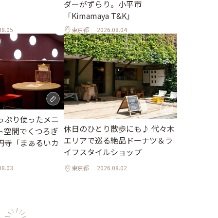
ダーがずらり。小平市
「Kimamaya T&K」
08.05
東京都
2026.08.04
っぷり使ったメニ
休日のひとり散歩にも♪ 代々木
ト空間でくつろぎ
エリアで巡る絶品ドーナツ＆ラ
円寺「まぁるいカ
イフスタイルショップ
08.03
東京都
2026.08.02