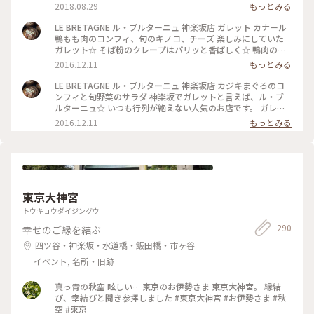
味しかったです。
2018.08.29
もっとみる
LE BRETAGNE ル・ブルターニュ 神楽坂店 ガレット カナール
鴨もも肉のコンフィ、旬のキノコ、チーズ 楽しみにしていた
ガレット☆ そば粉のクレープはパリッと香ばしく☆ 鴨肉の旨
みとたっぷりのきのこ、そしてチーズと生クリームのコクが良
2016.12.11
もっとみる
い加減のバランスで☆ フランスのビストロのような雰囲気も
素敵で、スタッフの方々のあたたかいサービスにもホッとしま
LE BRETAGNE ル・ブルターニュ 神楽坂店 カジキまぐろのコ
す(^^) 行列ができるのも納得☆ また行きたくなりますから！
ンフィと旬野菜のサラダ 神楽坂でガレットと言えば、ル・ブ
今度は甘いガレットも食べてみたいです☆ #ガレット #ランチ
ルターニュ☆ いつも行列が絶えない人気のお店です。 ガレッ
#神楽坂
トの前にサラダを☆ やわらかくホロホロのカジキまぐろとさ
2016.12.11
もっとみる
っぱりしたドレッシングがフレッシュなシャキシャキの野菜に
よく絡んでとっても美味しいサラダてした☆ #ガレット #サラ
ダ #ランチ #神楽坂
東京大神宮
トウキョウダイジングウ
290
幸せのご縁を結ぶ
四ツ谷・神楽坂・水道橋・飯田橋・市ヶ谷
イベント, 名所・旧跡
真っ青の秋空 眩しい… 東京のお伊勢さま 東京大神宮。 縁結
び、幸結びと聞き参拝しました #東京大神宮 #お伊勢さま #秋
空 #東京