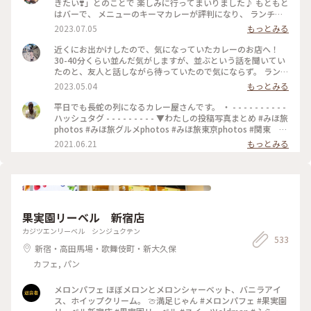
きたい❣️」とのことで 楽しみに行ってまいりました♪ もともと
はバーで、 メニューのキーマカレーが評判になり、 ランチタ
イムも営業するようになったとのことです。 20時間以上かけ
2023.07.05
もっとみる
て作るキーマカレーは 本当に味わい深くてスパイスたっぷり
で とても美味しいです✨ さらに、小麦粉、化学調味料、人工
近くにお出かけしたので、気になっていたカレーのお店へ！
添加物 なども入っていないそうで、 身体にも優しいカレーで
30-40分くらい並んだ気がしますが、並ぶという話を聞いてい
す(o^^o) 私たちは、チーズキーマカレーを マンゴーラッシー
たのと、友人と話しながら待っていたので気にならず。 ランチ
と一緒にいただきました♡ モッツァレラチーズがとろ〜り✨
は14時までらしいですが、その時間までに並んでいたら入れる
2023.05.04
もっとみる
とても美味しかったです❣️ 他にもナッツキーマカレーや、 コリ
みたいです🙆🏻‍♀️ 私は、焼きエッグキーマカレー（Sサイズ
アンダーキーマカレー、 アボカドキーマカレーなどなど💕 次
¥1,280）をいただきました🍛 熱々で、少し辛めですが、私の
平日でも長蛇の列になるカレー屋さんです。 ・ - - - - - - - - - -
にうかがうのが楽しみになりました•*¨*•.¸¸♡ ★山手線原宿駅
好みの辛さでした（辛いのが苦手な友人は苦労してました😂）
ハッシュタグ - - - - - - - - - ▼わたしの投稿写真まとめ #みほ旅
より徒歩9分 ★副都心線北参道駅より徒歩6分 ★総武線千駄ヶ
何より、スパイスの香りが最高でした！！ これは行列ができ
photos #みほ旅グルメphotos #みほ旅東京photos #関東 #
谷駅より徒歩10分 ★大江戸線国立競技場駅より徒歩10分
るな、、という感じです。 帰宅しても、まだ香りが残っててま
東京都 #東京 #表参道 #東京カフェ #カレー #チーズカレ
2021.06.21
もっとみる
#MOKUBAZA #私のことりっぷ旅 #ランチ #チーズキーマカレ
た食べたくなってます😂💓 #MOKUBAZA #カレー #キーマカレ
ー #モクバザ #MOKUBAZA #夏色さがし - - - - - - - - - - - - - -
ー #キーマカレー #カレーランチ #東京 #カレー大好き
ー #神宮 #私のことりっぷ旅
- - - - - - - - - - - - - -
#CURRY&BARMOKUBAZA
果実園リーベル 新宿店
カジツエンリーベル シンジュクテン
533
新宿・高田馬場・歌舞伎町・新大久保
カフェ, パン
メロンパフェ ほぼメロンとメロンシャーベット、バニラアイ
ス、ホイップクリーム。 🍈満足じゃん #メロンパフェ #果実園