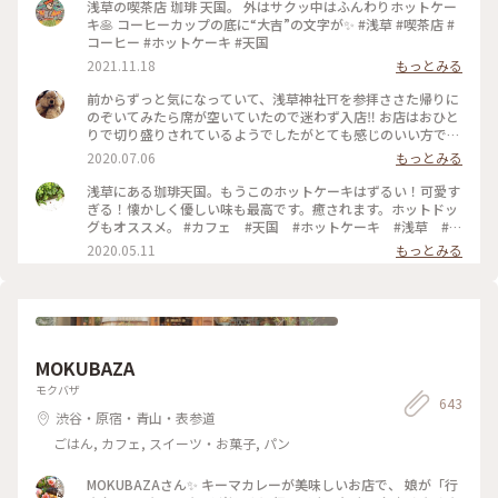
浅草の喫茶店 珈琲 天国。 外はサクッ中はふんわりホットケー
キ🥞 コーヒーカップの底に“大吉”の文字が✨ #浅草 #喫茶店 #
コーヒー #ホットケーキ #天国
2021.11.18
もっとみる
前からずっと気になっていて、浅草神社⛩を参拝ささた帰りに
のぞいてみたら席が空いていたので迷わず入店‼️ お店はおひと
りで切り盛りされているようでしたがとても感じのいい方で、
ホットケーキ🥞は昔ながらの素朴なかんじがコーヒー☕️によく
2020.07.06
もっとみる
合って美味しかった😆💕
浅草にある珈琲天国。もうこのホットケーキはずるい！可愛す
ぎる！懐かしく優しい味も最高です。癒されます。ホットドッ
グもオススメ。 #カフェ #天国 #ホットケーキ #浅草 #東
京
2020.05.11
もっとみる
MOKUBAZA
モクバザ
643
渋谷・原宿・青山・表参道
ごはん, カフェ, スイーツ・お菓子, パン
MOKUBAZAさん✨ キーマカレーが美味しいお店で、 娘が「行