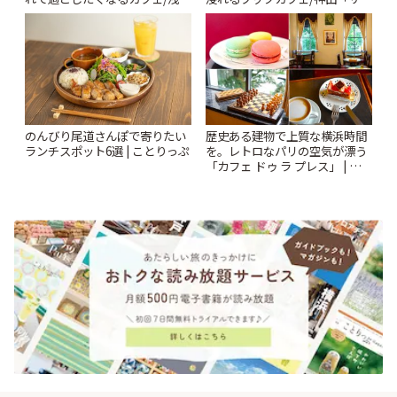
「annorum cafe」 | ことりっぷ
ンクリスティ」 | ことりっぷ
のんびり尾道さんぽで寄りたい
歴史ある建物で上質な横浜時間
ランチスポット6選 | ことりっぷ
を。レトロなパリの空気が漂う
「カフェ ドゥ ラ プレス」 | こと
りっぷ