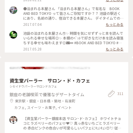
●泊まれる本屋さん 「泊まれる本屋さん」で有名な BOOK
AND BED TOKYO って皆さんご存知ですか？？ 池袋の駅近く
にあり、名前の通り、宿泊できる本屋さん。 デイタイムでの
使用は13 時～17 時まで。 17 時以降は宿泊者のみの入店のよ
2017.07.04
もっとみる
うです。 私も以前、デイタイムで使用したいと思い、足を運ん
だところ、14 時過ぎにはすでに満席。 断念していましたが、
池袋の泊まれる本屋さん📕✨ 時間を気にせずずっと本を読んで
先日貸切イベントの会場が、BOOK AND BED TOKYOさんだっ
いられる幸せな場所😌✨ 本棚のﾍﾞｯﾄで好きなだけ本を読み寝落
たので！！！ 念願だった、泊まれる本屋さんに入れました
ちする幸せも味わえます😌🌃💤 #BOOK AND BED TOKYO #泊
ー！ 共有スペースには、ふかふかのソファーとクッション。天
まれる本屋 #非日常 #寝落ち #幸せ
2017.05.28
もっとみる
井までフォトジェニックなインテリア。 飲み物を飲みながら、
くつろげます～本が好きな人には、たまらない空間です
ね。。。 居心地のよい場所で、読書にふける1日。 昨日のよう
な炎天下の日や、今日みたいなムシムシ暑い時期に、おすすめ
のスポットです♩ デイタイムで使用したい方は、ぜひオープ
ンの13時に、行った方が待たずに済むと思います！平日休日問
資生堂パーラー サロン・ド・カフェ
わず、人気のようで。。 スタッフさんいわく、空席の情報は、
ツイッターで発信しているそうなので。。 フォローして随
シセイドウパーラーサロンドカフェ
時、情報をチェックしてみるのも良いかもしれません◎ ＊
311
銀座の老舗喫茶で優雅なデザートタイム
BOOK AND BED TOKYO
http://bookandbedtokyo.com/tokyo/index.html
東京駅・銀座・日本橋・築地・有楽町
カフェ, スイーツ・お菓子, イベント
【資生堂パーラー銀座本店 サロン･ド･カフェ】 ホワイトチョ
コとラズベリーのパフェ🩷❤️‎🤍 真っ赤ないちごとラズベリー
の 赤白ピンクの色合いが可愛らしいパフェにｷｭﾝｷｭﾝ😍💘 従姉
妹とふたりでモーニングパフェです👭 * 真っ白なリネンのテー