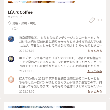
ぽんでCoffee
ポンデコーヒー
380
池袋・巣鴨・駒込
パン
東京都豊島区。 もちもちのポンデケージョとコーヒーをいた
だけるお店☕️ 以前休日に通りかかったときは外まで並んでいま
したが、平日はもしかして穴場なのでは！？ ゆったりと過ご
せました✨ この日選んだポンデケージョは、プレーンとラムレ
2024.06.08
もっとみる
ーズンとホワイトチョコ。 日替わりで種類が変わるようなの
で、また違うお味試してみたいです🎵 2024.6.5 ・ #池袋カフ
ポンデケージョ専門店の「ぽんでCOFFEE」 池袋の大型書店ジ
ェ #ひとりカフェ
ュンク堂の近くにあります。 タピオカ粉を使ったポンデケージ
ョのモチモチした食感がたまらん！ こちらの店は味もたくさ
んあって迷ってしまいます。今日は、ゆかり、クリームチー
2023.08.13
もっとみる
ズ、シナモンを選びました。 いつもは、入り口の外にもお客
さんが並んでいましたが、今日は連休中の台風🌀接近という事
ぽんでCoffee 2022年 東京都豊島区 池袋にあるコーヒーとも
もあってか？並ばずに入れましたーラッキー✌️ 来るたびに並ん
ちもちした一口パンが楽しめるカフェ☕️ 種類が豊富なので、何
でいるポンデケージョは違うので、何度行っても新鮮。 #私の
回通っても楽しめます。 もちもちの正体はタピオカ粉みたいで
ことりっぷ旅 #都内 #池袋 #ポンデケージョ #専門店
す。 #池袋 #カフェ #コーヒー
2022.03.05
もっとみる