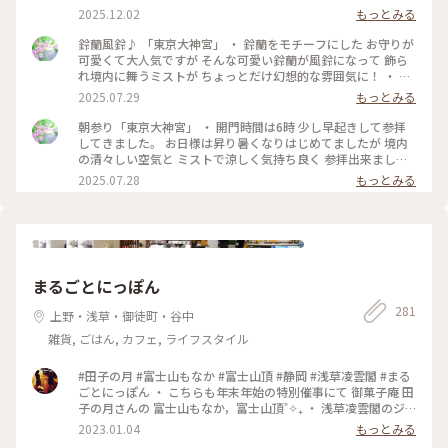
2025.12.02
もっとみる
鈴蘭風鈴♪ 「東京大神宮」 ・ 鈴蘭をモチーフにした お守りが
可愛くて大人気ですが そんな可愛い鈴蘭が風鈴になって 飾ら
れ境内に舞うミストが ちょっとだけ幻想的な雰囲気に！ ・ 見
てるだけで可愛くて 風に吹かれれば 美しいな音色が楽しめて
2025.07.29
もっとみる
鈴蘭の花言葉「幸福が訪れる」 何かいいことがありそうな予
感まで…。 ・ とても素敵な朝参りになりました。 開門時間は
朝参り「東京大神宮」 ・ 開門時間は6時 少し早起きして参拝
午前6時〜午後9時。 お守りなどの授与時間は 午前8時～午後7
してきました。 お日様は昇り暑くなりはじめてましたが 境内
時で 御朱印受付時間は 午前9時～午後5時です。 境内にある東
の清々しい空気と ミストで涼しく気持ち良く 参拝出来まし
京大神宮マツヤサロンでは 11時からかき氷の提供があるよう
た。 ・ 開門時間は午前6時〜午後9時 お守りなどの授与時間は
2025.07.28
もっとみる
です。 #アートな景色 #ゆるり夏時間 #東京大神宮 #朝参り #風
午前8時～午後7時で 御朱印受付時間は 午前9時～午後5時で
鈴#鈴蘭風鈴
す。 また境内にある 東京大神宮マツヤサロンでは 11時よりか
き氷の提供があるようです。 #アートな景色 #ゆるり夏時間 #
東京大神宮#朝参り
まるごとにっぽん
281
上野・浅草・御徒町・谷中
雑貨, ごはん, カフェ, ライフスタイル
#田子の月 #富士山もなか #富士山頂 #静岡 #浅草凌雲閣 #まる
ごとにっぽん ・ こちらも年末年始の特別催事にて 御菓子庵 田
子の月さんの 富士山もなか，富士山頂˚✧₊ ・ 浅草凌雲閣のジ
オラマにもちょっぴり感動˚✧₊ 明治23年に完成した12階建ての
2023.01.04
もっとみる
展望塔。 当時から浅草の賑わいが想像できますね。 ・ まるご