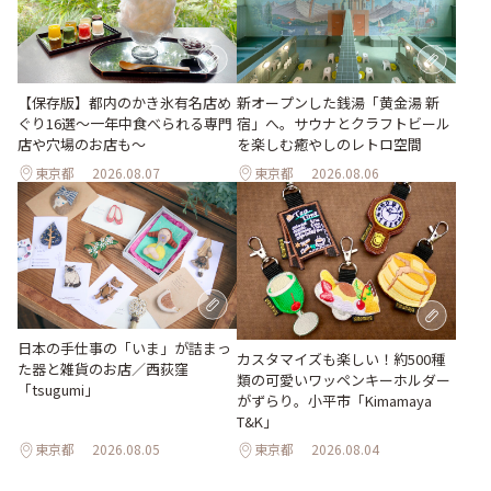
【保存版】都内のかき氷有名店め
新オープンした銭湯「黄金湯 新
ぐり16選～一年中食べられる専門
宿」へ。サウナとクラフトビール
店や穴場のお店も～
を楽しむ癒やしのレトロ空間
東京都
2026.08.07
東京都
2026.08.06
日本の手仕事の「いま」が詰まっ
カスタマイズも楽しい！約500種
た器と雑貨のお店／西荻窪
類の可愛いワッペンキーホルダー
「tsugumi」
がずらり。小平市「Kimamaya
T&K」
東京都
2026.08.05
東京都
2026.08.04