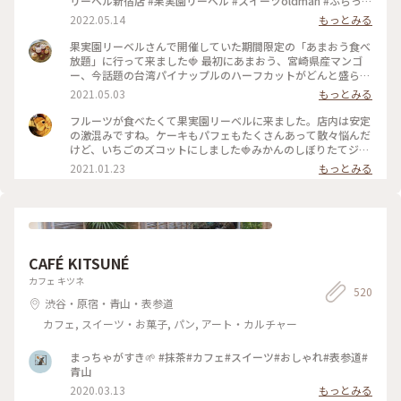
リーベル新宿店 #果実園リーベル #スイーツoldman #ふらっと
クリス
2022.05.14
もっとみる
果実園リーベルさんで開催していた期間限定の「あまおう食べ
放題」に行って来ました🍓 最初にあまおう、宮崎県産マンゴ
ー、今話題の台湾パイナップルのハーフカットがどんと盛られ
たプレートが出てきて私も友達もびっくり。あまおうはもちろ
2021.05.03
もっとみる
んのこと、マンゴーとパイナップルも甘々に完熟していて美味
しかった〜！ あまおうプレート、パスタ、アイス、あまおう
フルーツが食べたくて果実園リーベルに来ました。店内は安定
とマンゴーのフルーツサンドは食べ放題です。フルーツサンド
の激混みですね。ケーキもパフェもたくさんあって散々悩んだ
の虜になってしまい、後半はひたすらフルーツサンドばかり食
けど、いちごのズコットにしました🍓みかんのしぼりたてジュ
べてました笑。お値段はそこそこしますが内容を考えるとかな
ースもおいしかった🍊 #果実園リーベル #いちご #ケーキ #新
2021.01.23
もっとみる
り満足度は高いです！ #果実園#果実園リーベル#あまおう#マ
宿
ンゴー#パイナップル#食べ放題#フルーツサンド
CAFÉ KITSUNÉ
カフェ キツネ
520
渋谷・原宿・青山・表参道
カフェ, スイーツ・お菓子, パン, アート・カルチャー
まっちゃがすき🌱 #抹茶#カフェ#スイーツ#おしゃれ#表参道#
青山
2020.03.13
もっとみる