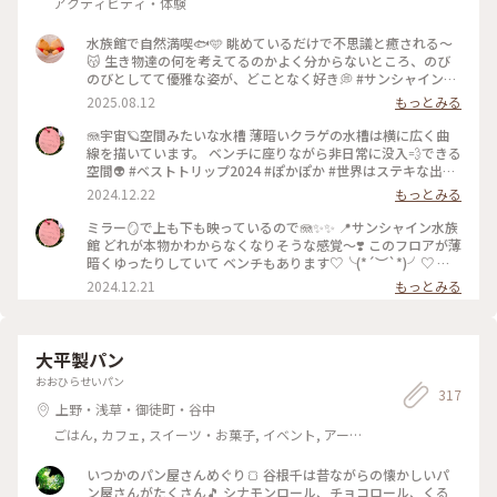
アクティビティ・体験
水族館で自然満喫🐟🩵 眺めているだけで不思議と癒される〜
😽 生き物達の何を考えてるのかよく分からないところ、のび
のびとしてて優雅な姿が、どことなく好き💭 #サンシャイン水
族館 #水族館 #水族館デート #池袋
2025.08.12
もっとみる
🪼宇宙🪐空間みたいな水槽 薄暗いクラゲの水槽は横に広く曲
線を描いています。 ベンチに座りながら非日常に没入💨できる
空間👽 #ベストトリップ2024 #ぽかぽか #世界はステキな出逢
いであふれてる #らんらんらん #オトナの遠足 #オトナの社会
2024.12.22
もっとみる
科見学 #クラゲリフレクション #宇宙空間 #非日常 #いつまで
も眺めていたい景色
ミラー🪞で上も下も映っているので🪼✨✨ 📍サンシャイン水族
館 どれが本物かわからなくなりそうな感覚〜❣️ このフロアが薄
暗くゆったりしていて ベンチもあります♡╰(*´︶`*)╯♡ 空
いていればじっくりベンチで 過ごすのもおススメです♪ #ベス
2024.12.21
もっとみる
トトリップ2024 #ぽかぽか #世界はステキな出逢いであふれて
る #らんらんらん #オトナの遠足 #オトナの社会科見学 #クラ
ゲリフレクション #非日常#いつまでも眺めていたい景色
大平製パン
おおひらせいパン
317
上野・浅草・御徒町・谷中
ごはん, カフェ, スイーツ・お菓子, イベント, アー
ト・カルチャー, 風景・景色, お酒
いつかのパン屋さんめぐり🍞 谷根千は昔ながらの懐かしいパ
ン屋さんがたくさん🎵 シナモンロール、チョコロール、くる