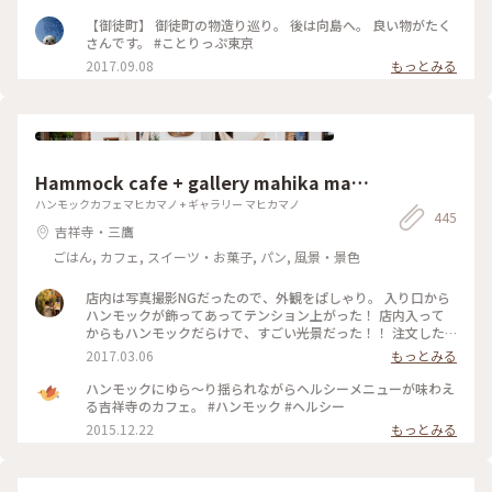
【御徒町】 御徒町の物造り巡り。 後は向島へ。 良い物がたく
さんです。 #ことりっぷ東京
2017.09.08
もっとみる
Hammock cafe + gallery mahika man
o
ハンモックカフェマヒカマノ + ギャラリー マヒカマノ
445
吉祥寺・三鷹
ごはん, カフェ, スイーツ・お菓子, パン, 風景・景色
店内は写真撮影NGだったので、外観をぱしゃり。 入り口から
ハンモックが飾ってあってテンション上がった！ 店内入って
からもハンモックだらけで、すごい光景だった！！ 注文した
ものは、ガパオライスとレモネード。 ガパオライスは日本人
2017.03.06
もっとみる
に合うようにアレンジされてて、レモネードはちょい酸っぱめ
でした！ あとトイレが広くてお洒落すぎて、ビビった。笑 全
ハンモックにゆら～り揺られながらヘルシーメニューが味わえ
体的にお洒落で、素敵な空間でした♫ #吉祥寺 #ハンモック #
る吉祥寺のカフェ。 #ハンモック #ヘルシー
カフェ
2015.12.22
もっとみる