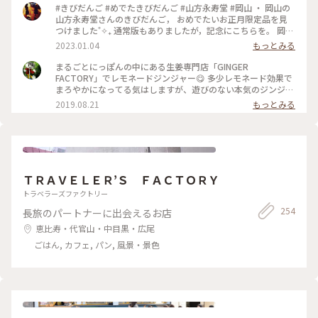
とにっぽん楽しみました♪
#きびだんご #めでたきびだんご #山方永寿堂 #岡山 ・ 岡山の
山方永寿堂さんのきびだんご， おめでたいお正月限定品を見
つけました˚✧₊ 通常版もありましたが，記念にこちらを。 岡山
に行きたいです♡
2023.01.04
もっとみる
まるごとにっぽんの中にある生姜専門店「GINGER
FACTORY」でレモネードジンジャー😋 多少レモネード効果で
まろやかになってる気はしますが、遊びのない本気のジンジャ
エールです。 かなり辛めで、ストローで勢いよく吸うと生姜が
2019.08.21
もっとみる
口にいっぱいに(笑) これは食べるジンジャエール！ 体がポカポ
カしてきて、明日はきっと美声だわと確信しました😂 #浅草#
まるごとにっぽん#ジンジャエール
ＴＲＡＶＥＬＥＲ’Ｓ ＦＡＣＴＯＲＹ
トラベラーズファクトリー
254
長旅のパートナーに出会えるお店
恵比寿・代官山・中目黒・広尾
ごはん, カフェ, パン, 風景・景色