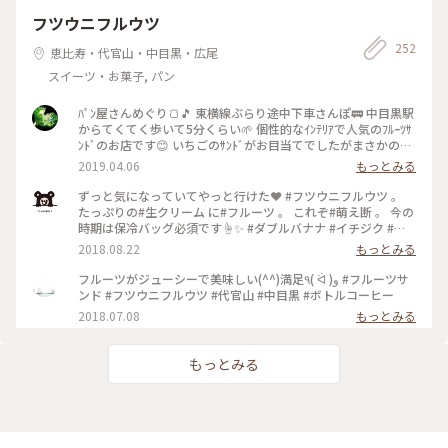
フツウニフルウツ
252
恵比寿・代官山・中目黒・広尾
スイーツ・お菓子, パン
ﾊﾟﾝ屋さんめぐり🍞🎵 東横線ぶらり途中下車さんぽ🚃 中目黒駅
からてくてく歩いて5分くらい🌱 個性的なｲﾝﾃﾘｱで人気のﾌﾙｰﾂｻ
ﾝﾄﾞのお店です😊 いちごのｻﾝﾄﾞがお目当てでしたがまさかの完
売🍓まだ午前中なのにﾀﾞﾌﾞﾙﾊﾞﾅﾅしか残っていませんでした🍌
2019.04.06
もっとみる
ふわふわの優しいﾊﾟﾝに甘さ控えめの生ｸﾘｰﾑとｷｬﾗﾒﾘｾﾞされた濃
厚なﾊﾞﾅﾅとﾌﾚｯｼｭなｵﾚﾝｼﾞがｻﾝﾄﾞされています🍊 断面がとって
ずっと気になっていてやっと行けた❤ #フツウニフルウツ 。
もﾌｫﾄｼﾞｪﾆｯｸ～♥️♥️ 手のひらｻｲｽﾞのお洒落なﾎﾞﾄﾙは京都の小川
たっぷりの#生クリーム に#フルーツ 。 これぞ#萌え断 。 今の
珈琲を使用したｺｰﾋｰｷﾞｭｳﾆｭｳ☕️ お花見のお供にぴったりです😊
時期は保冷バッグ必須です☝️✨ #ダブルバナナ #イチジク #代
🌸 ﾀﾞﾌﾞﾙﾊﾞﾅﾅ🍌🍊350円 ｺｰﾋｰｷﾞｭｳﾆｭｳ☕️350円 #フツウニフルウ
官山
2018.08.22
もっとみる
ツ #フルーツサンド #バナナ #オレンジ #お洒落 #フォトジェニ
ック #パン屋さんめぐり #華やぐ #中目黒 #代官山からも近い #
フルーツがジューシーで美味しい(^^)満足٩( ᐛ )و #フルーツサ
行列 #ふわふわ #コーヒー牛乳 #テイクアウト #パン屋さんめ
ンド #フツウニフルウツ #代官山 #中目黒 #ボトルコーヒー
ぐり #パンが好き
2018.07.08
もっとみる
もっとみる