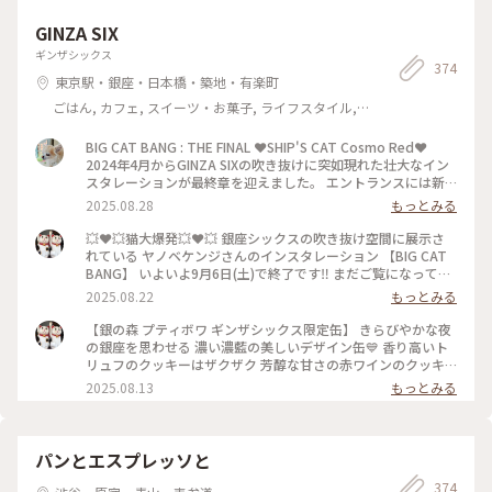
GINZA SIX
ギンザシックス
374
東京駅・銀座・日本橋・築地・有楽町
ごはん, カフェ, スイーツ・お菓子, ライフスタイル,
おみやげ
BIG CAT BANG : THE FINAL ❤️SHIP'S CAT Cosmo Red❤️
2024年4月からGINZA SIXの吹き抜けに突如現れた壮大なイン
スタレーションが最終章を迎えました。 エントランスには新
たにヤノベケンジさんの新作、今まさに宇宙に飛び立とうとし
2025.08.28
もっとみる
ている赤い宇宙猫が鎮座しています✨ この姿を静かな時間にじ
っくり見たくて、スーパーよさこいを見に行く前に銀座にやっ
💥❤️💥猫大爆発💥❤️💥 銀座シックスの吹き抜け空間に展示さ
て来ました🕤 ティファニーで朝食を☕️ならぬ⋯ ティファニー
れている ヤノベケンジさんのインスタレーション 【BIG CAT
から道を隔てて朝のアート鑑賞を🎨 みなさんもいかがです
BANG】 いよいよ9月6日(土)で終了です‼️ まだご覧になってい
か？ ちなみに、実際に宇宙猫を宇宙へ還すプロジェクトが、8
ない方はお急ぎください💨 * 写真3枚目はLUCA(ルカ)号 太陽の
2025.08.22
もっとみる
月30日に決定したそうです🚀 果たして大洗から成層圏へ宇宙
塔型の宇宙船です🚀 これは4階フロアに展示中 大量の宇宙猫を
猫は飛び立てるのか⁉️ワクワクします🐱ྀིニャ～ ※飛び立つの
乗せています 内部は5枚目❤️❤️❤️❤️❤️❤️全部猫 写真4枚目は ル
【銀の森 プティボワ ギンザシックス限定缶】 きらびやかな夜
は小さなシップスキャットです♡ #ゆるり夏時間 #東京#銀座
カ号の(蓋・ω・蓋) 写真5枚目の左はルカ号の裏側🔆‬ * 展示終
の銀座を思わせる 濃い濃藍の美しいデザイン缶💙 香り高いト
#GINZASIX#銀座シックス#ヤノベケンジ#シップスキャット#
了後は 実際に宇宙空間に打ち上げるとか🚀🌏°.✧⚡︎ 大阪に着陸
リュフのクッキーはザクザク 芳醇な甘さの赤ワインのクッキ
宇宙猫#ビッグキャットバン#朝10時前の銀座#朝活#銀座シッ
とか 色々なプロジェクトがあるようです🤭 * 今日は8月の 猫の
ーはサクッ 食感も味わいも異なる 2種類のクッキーが整列して
2025.08.13
もっとみる
クスでのインスタレーションは9月6日までです
日(⃝ᴥ)⃝ฅにゃ♡⃛ * #ゆるり夏時間 #ことりっぷ東京 #東京 #銀座
います （✪ω✪ｷﾚｲ、、、*° * ⟡.·*.キラキラの宝石箱のような
#GINZASIX #銀座SIX #シップスキャット #宇宙猫 #太陽の塔 #
缶⟡.·*. 銀色のおリボンを付けてもらいました.⋆𝜗𝜚 自分用だけ
ヤノベケンジ #ビッグキャットバン #パブリックアート #街中
ど(💓∀💓)テンション上がります * 蓋を開けたら ものすごくい
アート #携帯写真 #fumitubu #ふみつぶ〜ぬ #22日はねこの日
い香り💛🍷 並べる前に たまらず少し食べてしまいました😆 そ
パンとエスプレッソと
#太陽の塔型宇宙船 #LUCA号
れぞれ18枚ずつ 入っていたみたいです！ なんて幸せな今日の
374
おやつ(*˘︶˘*).｡.:*♡ 2025.7.2購入 賞味期限ギリギリなので 躊