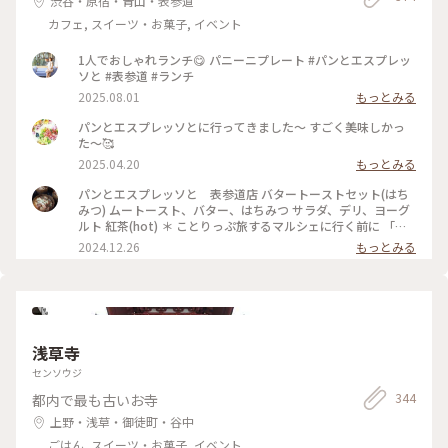
渋谷・原宿・青山・表参道
躇せず一気に食べま〜すꉂꉂ(ˊᗜˋ*) * 大切な方への贈り物はもち
カフェ, スイーツ・お菓子, イベント
ろん 自分にご褒美いかがですか- ̗̀🎁 ̖́- * 店舗限定缶は現在6缶
恵那本店限定缶/銀座限定缶/名古屋限定缶/麻布台限定缶/グラ
ンスタ東京限定缶/グランフロント大阪限定缶 (ᴗ͈ ᴗ͈ ꢏ[ お知らせ
1人でおしゃれランチ😋 パニーニプレート #パンとエスプレッ
]ꢖ アミュプラザくまもとの 期間限定ポップアップショップで
ソと #表参道 #ランチ
は 現在全種類が手に入りますよ〜🐿🐿🐿🐿🐿🐿 8月18日ま
2025.08.01
もっとみる
で！ ぜひコンプリートしてみませんかʢ•·̫•ʡو ̑̑✧ * #ゆるり夏時
間 #ことりっぷ東京 #焼き菓子 #お土産 #おみやげ #おみやげ図
パンとエスプレッソとに行ってきました〜 すごく美味しかっ
鑑 #クッキー #銀座シックス #銀の森 #クッキー缶 #カンカン #
た〜🥰
カンカン劇場 #毎日おやつ #しあわせおやつ #プティボワ #限
2025.04.20
もっとみる
定 #限定缶 #携帯写真 #fumitubu #ふみつぶ〜ぬ
パンとエスプレッソと 表参道店 バタートーストセット(はち
みつ) ムートースト、バター、はちみつ サラダ、デリ、ヨーグ
ルト 紅茶(hot) ＊ ことりっぷ旅するマルシェに行く前に 「パ
ンとエスプレッソと」で モーニング☆ 久しぶりの表参道店☆
2024.12.26
もっとみる
相変わらずの人気店で順番待ちも ワクワク☆ モーニングメニ
ューの バタートーストセットを注文☆ 香ばしくリッチな味わ
いの ムートーストに 細く細く絞られたバターがたっぷり☆ バ
ターがトースト全体に じんわり溶けていきます…☆ はちみつ
をトロリとかければ 最上級のモーニング☆ おいしさ満点のバ
タートースト☆ パンの香りに包まれた 癒しのモーニングでし
浅草寺
た〜☆ #バタートースト #モーニング #パン #ベーカリーカフ
ェ #表参道
センソウジ
344
都内で最も古いお寺
上野・浅草・御徒町・谷中
ごはん, スイーツ・お菓子, イベント