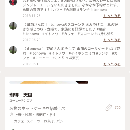
合羽橋の隠れ家カフェ、itonowaさんへ。玄米カレーと自家製
ジンジャーエールをいただきました。なかなか予約がとれず、
念願の来店です！#カフェ #合羽橋 #ランチ #itonowa
2018.11.26
もっとみる
【 蔵前さんぽ 】 itonowaのスコーンを おみやげに。 私の好
きな感じの味・食感で、家族にも好評でした♪ #蔵前
#itonowa #イトノワ #カフェ #スコーン #お持ち帰り #
おみやげ
2017.06.20
もっとみる
【 itonowa 】 蔵前さんぽ そして｢季節のロールケーキ｣🍒 #蔵
前 #itonowa #イトノワ #イイホシユミコ #ランチ #カ
フェ #コーヒー #ことりっぷ東京
2017.06.19
もっとみる
珈琲 天国
コーヒーテンゴク
700
名物のホットケーキを堪能して
上野・浅草・御徒町・谷中
カフェ, スイーツ・お菓子, パン