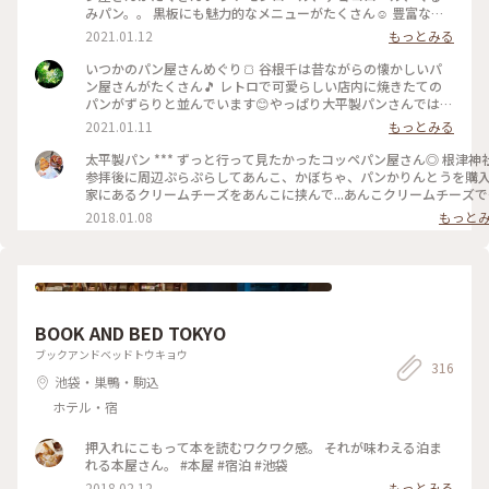
みパン。。 黒板にも魅力的なメニューがたくさん☺️ 豊富な種
類で迷っちゃいます♡ またのんきにパン屋さんめぐりしたい
2021.01.12
もっとみる
なぁっ♪ #大平製パン #惣菜パン #コッペパン #昔ながら #懐か
しい #豊富な種類 #たくさん #谷根千 #谷中 #根津 #千駄木 #千
いつかのパン屋さんめぐり🍞 谷根千は昔ながらの懐かしいパ
駄木のパン屋 #お散歩 #根津さんぽ #パン屋さん #パン屋さん
ン屋さんがたくさん🎵 レトロで可愛らしい店内に焼きたての
めぐり
パンがずらりと並んでいます😊やっぱり大平製パンさんでは惣
菜コッペパンははずせないかな😋♡ みなさんはお好きなコッ
2021.01.11
もっとみる
ペパンありますか？ てくてくお散歩しながらパンを買う😊 こ
んな世の中になった今、のんきで平和だったなぁと思い返して
太平製パン *** ずっと行って見たかったコッペパン屋さん◎ 根津神社
います😊 #大平製パン #コッペパン #昔ながら #懐かしい #レ
参拝後に周辺ぷらぷらしてあんこ、かぼちゃ、パンかりんとうを購入
トロ #可愛い #惣菜パン #パン #谷中 #根津 #千駄木 #谷根千 #
家にあるクリームチーズをあんこに挟んで...あんこクリームチーズで
谷根千さんぽ #お散歩 #パン屋さん #パン屋さんめぐり
きます🙌🏻💓 #ことりっぷ#パン#コッペパン#パンのある生活#あんこ#
2018.01.08
もっと
粒あん#クリームチーズ#コーヒー
#trip#bread#japan#azuki#anko#creamcheese#coffee#relaxtime
BOOK AND BED TOKYO
ブックアンドベッドトウキョウ
316
池袋・巣鴨・駒込
ホテル・宿
押入れにこもって本を読むワクワク感。 それが味わえる泊ま
れる本屋さん。 #本屋 #宿泊 #池袋
2018.02.12
もっとみる