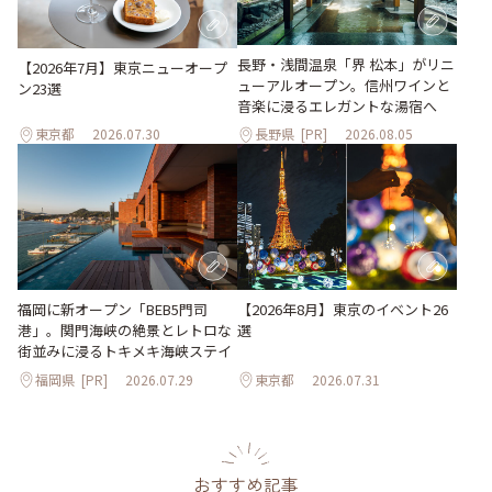
長野・浅間温泉「界 松本」がリニ
【2026年7月】東京ニューオープ
ューアルオープン。信州ワインと
ン23選
音楽に浸るエレガントな湯宿へ
東京都
2026.07.30
長野県
[PR]
2026.08.05
【2026年8月】東京のイベント26
福岡に新オープン「BEB5門司
選
港」。関門海峡の絶景とレトロな
街並みに浸るトキメキ海峡ステイ
福岡県
[PR]
2026.07.29
東京都
2026.07.31
おすすめ記事