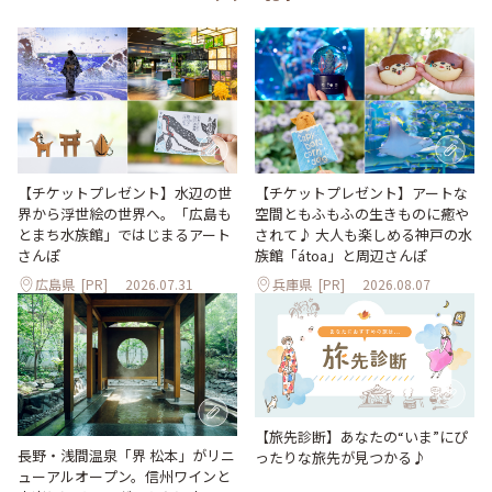
【チケットプレゼント】水辺の世
【チケットプレゼント】アートな
界から浮世絵の世界へ。「広島も
空間ともふもふの生きものに癒や
とまち水族館」ではじまるアート
されて♪ 大人も楽しめる神戸の水
さんぽ
族館「átoa」と周辺さんぽ
広島県
[PR]
2026.07.31
兵庫県
[PR]
2026.08.07
【旅先診断】あなたの“いま”にぴ
長野・浅間温泉「界 松本」がリニ
ったりな旅先が見つかる♪
ューアルオープン。信州ワインと