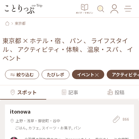
ガイド・マガジン
東京都
東京都
×
ホテル・宿
、
パン
、
ライフスタイ
ル
、
アクティビティ・体験
、
温泉・スパ
、
イ
ベント
絞り込む
たびレポ
イベント
アクティビテ
スポット
記事
投稿
itonowa
866
上野・浅草・御徒町・谷中
ごはん, カフェ, スイーツ・お菓子, パン