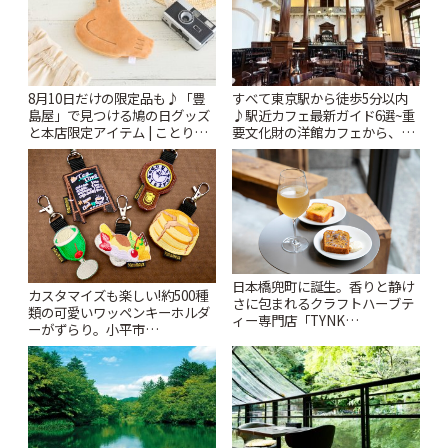
8月10日だけの限定品も♪「豊
すべて東京駅から徒歩5分以内
島屋」で見つける鳩の日グッズ
♪駅近カフェ最新ガイド6選~重
と本店限定アイテム | ことりっ
要文化財の洋館カフェから、改
ぷ
札すぐのレトロ喫茶まで~ | こと
りっぷ
日本橋兜町に誕生。香りと静け
カスタマイズも楽しい!約500種
さに包まれるクラフトハーブテ
類の可愛いワッペンキーホルダ
ィー専門店「TYNK
ーがずらり。小平市
Kabutocho」 | ことりっぷ
「Kimamaya T&K」 | ことりっ
ぷ