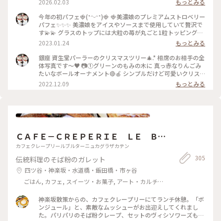
2026.02.03
もっとみる
ブルクロスの上に カトラリーを並べてもらうところから 特別
な時間が始まります🔔\(˘͈ᵕ ˘͈♡)ஐ この幸せな時間がずーっと続
今年の初パフェ🍓(˶ᵔᵕᵔ˶)🍓 🍓美濃娘のプレミアムストロベリー
いて欲しいと願いながら ひとくちずつゆっくりと味わいまし
パフェ✨✨✨ 美濃娘をアイスやソースまで使用していて贅沢で
た😊 * シェルみたいな素敵なソファーには やっぱり座れなか
す💫💫 グラスのトップには大粒の苺が丸ごと1粒トッピング‼️
った〰️🛋⸝⸝🤣 ふたりだからもしかしてと 期待したんだけどな
大きくぽってりとしたフォルムがなんて愛らしい🥰 美濃娘の
2023.01.24
もっとみる
ぁ👉👈 * フレッシュラズベリー、ラズベリークリーム、ラズ
パフェは数量限定 岐阜県揖斐郡産の苺で果肉が真っ白で 甘さ
ベリーシャーベット🎀💕💓💗 可愛くて甘酸っぱいラズベリー
と酸味のバランスがとても良いのが特徴です𓏸𓂂𓈒🍓𓈒𓂂𓏸♡ * 苺の
銀座 資生堂パーラーのクリスマスツリー🎄.* 相席のお相手の全
を楽しみました💖 ほわほわの白い綿菓子がチャーミング𓈒𓂂◌𓂂𓏸
あま〜い香りをかぎながら 幸せすぎる初パフェでした✨✨💫
体写真です〜♥️ 📷①グリーンのもみの木に 真っ赤なりんごみ
* ⚠️1月限定のパフェでしたので 現在はメニューが変わってい
✨✨ * カトラリーを並べてもらうところから 特別な時間が始ま
たいなボールオーナメント🔴🍎 シンプルだけど可愛いクリス
ます。 2月は 岐阜県産「濃姫」、福島県産「ふくはる香」、静
ります 😆💗💗 トッピングの苺が大きすぎるので、取り皿に移
マスカラーです😊 📷②🎄.*天井まで届くほど😳‪….ᐟ‪‪‪.ᐟ‪‪‪.ᐟ‪‪‪ 📷③オー
2022.12.09
もっとみる
岡県産「ももかベリー」、埼玉県産「べにたま」などのスペシ
してナイフで小さく切って食べました😆 資生堂パーラーさん
ナメントのもうひとつは🥄 真っ赤なスプーンに資生堂の真っ
ャルなストロベリーパフェが楽しめますよ🍓！ 2/14までのバ
のスプーンは ゴルフのアイアンみたいな角度で最後のひとす
赤なおリボン✨🎀✨ 📷④レアチーズとベリーのクリスマスパフ
レンタインパフェも！❤🍫🎁 * 写真5枚目は１階ショップの季
くいまで食べ易いです🏌️‍♀️ 写真5枚目は1階の季節のお花。 いつ
ェを食べました🤭 📷⑤🛋⸝⸝角のカップルシートも憧れ✨✨✨ 各
節のお花💐 いつも素敵で眺めるのが楽しみなんです 2026.1.28
も素敵で眺めるのが楽しみなんです💐🍃💐゜*:.。.:*💐🍃💐゜
テーブルの真っ白なクロスの上にはお花のオブジェが飾られて
#ふたりっぷ銀座 つづく、 * #開運旅 #ことりっぷ東京 #銀座 #
*:.。.:*💐🍃💐゜*:.。 * 📷2023.1.17 東京では珍しい岐阜県産の
います💖 * クリスマスの気分が盛り上がりますよ👑💫🎄🎁🤍💙
銀座スイーツ #銀座パフェ #資生堂パーラー #資生堂パーラー
🍓美濃娘 資生堂パーラーさんで召し上がれ〰️🪄︎︎✨ * #ファンタ
❤️👑💫🎄🎁🤍❤️💙 * 📷2022.12.4 * #ファンタジーの世界 #My
サロンドカフェ #ホワイトチョコとラズベリーのパフェ #毎日
ＣＡＦＥ－ＣＲＥＰＥＲＩＥ ＬＥ ＢＲ
ジーの世界 #Myことりっぷ #ことりっぷ東京 #銀座 #銀座スイ
ことりっぷ #ことりっぷ東京 #銀座 #資生堂パーラーサロンド
がいちごフェア #銀座カフェ #携帯写真 #fumitubu #ふみつ
ーツ #銀座パフェ #資生堂パーラー #資生堂パーラーサロンド
カフェ #資生堂パーラー #パフェ #銀座パフェ #銀座スイーツ #
ＥＴＡＧＮＥ 神楽坂店
カフェクレープリールブルターニュカグラザカテン
ぶ〜ぬ #fumiparfait2026
カフェ #いちごパフェ #美濃娘のプレミアムストロベリーパフ
毎日がメリークリスマス #ハッピーメリークリスマス #クリス
305
伝統料理のそば粉のガレット
ェ #毎日がいちごフェア🍓 #お写ルン歩 #カメラ #fumitubu #
マスツリー #カメラ #fumitubu #ふみつぶ〜ぬ
ふみつぶ〜ぬ
四ツ谷・神楽坂・水道橋・飯田橋・市ヶ谷
ごはん, カフェ, スイーツ・お菓子, アート・カルチャ
ー, ライフスタイル, おみやげ
神楽坂散策からの、カフェクレープリーにてランチ休憩。「ボ
ンジュール」と、素敵なムッシューがお出迎えしてくれまし
た。パリパリのそば粉クレープ、セットのヴィシソワーズも美