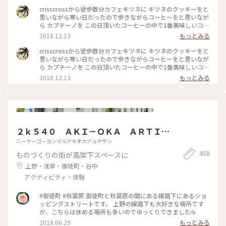
crisscrossから徒歩数分カフェキツネに キツネのクッキーをと
思いながら寒い日だったので歩きながらコーヒーをと思いなが
ら カプチーノを この日頂いたコーヒーの中で1番美味しいコー
ヒーでした 店内も清潔感 綺麗な空間 #わたしの街#カフェ巡り
2018.12.13
もっとみる
crisscrossから徒歩数分カフェキツネに キツネのクッキーをと
思いながら寒い日だったので歩きながらコーヒーをと思いなが
ら カプチーノを この日頂いたコーヒーの中で1番美味しいコー
ヒーでした 店内も清潔感 綺麗な空間 #わたしの街#カフェ巡り
2018.12.13
もっとみる
２ｋ５４０ ＡＫＩ－ＯＫＡ ＡＲＴＩＳ
ＡＮ
ニーケーゴーヨンマルアキオカアルチザン
458
ものづくりの街が高架下スペースに
上野・浅草・御徒町・谷中
アクティビティ・体験
#御徒町 #秋葉原 御徒町と秋葉原の間にある線路下にあるショ
ッピングストリートです。 上野の線路下も大好きな場所です
が、こちらは休める場所も多いのでゆっくりできました☕️
2018.06.29
もっとみる