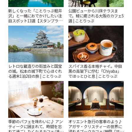
新しくなった「ことりっぷ軽井
公園ビューから川床テラスま
沢」と一緒におでかけしたい注
で。緑に癒される大阪のカフェ5
目スポット13選【スタンプラリ
選 | ことりっぷ
ー開催中】 | ことりっぷ
レトロな蔵造りの街並みと国宝
スパイス香る本格チャイ。中目
の城。松本の城下町で心ほぐれ
黒の高架下に佇む「Chiyaba」
る週末1泊2日の旅 | ことりっぷ
でほっとひと息 | ことりっぷ
季節のパフェを味わいに♪ アン
オリエント急行の客車のよう♪
ティークに囲まれて、時間を忘
アガサ・クリスティーの世界に
れて過ごしたくなるカフェ/浅草
浸れるブックカフェ/神田「サロ