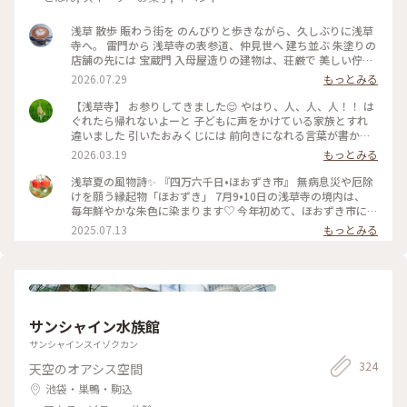
浅草 散歩 賑わう街を のんびりと歩きながら、久しぶりに浅草
寺へ。 雷門から 浅草寺の表参道、仲見世へ 建ち並ぶ 朱塗りの
店舗の先には 宝蔵門 入母屋造りの建物は、荘厳で 美しい佇ま
い 思わず 見惚れてしまいます♡ こちらに掲げられている お馴
2026.07.29
もっとみる
染みの "小舟町"と記された大提灯が 見当たらず。。 調べてみ
ると、10年ぶりに 掛け替えられるとのこと、 10月末頃に 新調
【浅草寺】 お参りしてきました😌 やはり、人、人、人！！ は
され、お目見えするそうです。 本堂でお参り、上から境内を眺
ぐれたら帰れないよーと 子どもに声をかけている家族とすれ
めました。 参拝の人々で 華やぐ境内、凛と佇む 五重塔 社殿を
違いました 引いたおみくじには 前向きになれる言葉が書かれ
吹き抜ける 心地良い風を感じながら 眺める風景は、神々しさ
ていたので 年度末の忙しさにも心を乱されることなく 過ごし
2026.03.19
もっとみる
の中にも 下町の風情が感じられ、ほっこり♡ 素敵な夏の一日
たいです☺️ #ことりっぷ東京 #参拝 #お寺 #おみくじ
になりました。 #風景 #浅草寺 #古刹 #雷門 #仲見世 #五重塔 #
浅草夏の風物詩✨ 『四万六千日•ほおずき市』 無病息災や厄除
浅草 #上野 #東京 #ひみつの絶景
けを願う縁起物「ほおずき」 7月9•10日の浅草寺の境内は、
毎年鮮やかな朱色に染まります♡ 今年初めて、ほおずき市に行
ってきました。 混雑を覚悟してましたが、暑さのせいか 仲見
2025.07.13
もっとみる
世からもわりと空いていて（ほぼ海外の方） のんびりと楽し
むことができました😊 ここで驚いたのが、枝物のほおずきの
大きいこと✨ そしてその美しさ✨ 一本お持ち帰りしたかったの
ですが、電車で帰る事を考え 籠入り（5個）を一つ連れて帰り
ました♡ お店の方も水やりが欠かせないようです。 そして、
初めましてのほおずきの花🌼 白く小さな妖精のようなお花で
サンシャイン水族館
した✨（5枚目） #ほおずき市 #浅草寺 #浅草 #四万六千日 #ほ
おずき #鬼灯 #アートな景色
サンシャインスイゾクカン
324
天空のオアシス空間
池袋・巣鴨・駒込