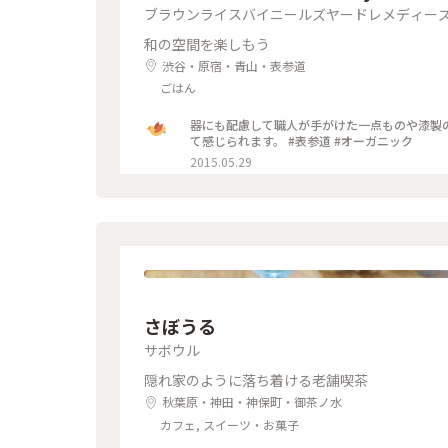
ブラウンライスバイニールズヤードレメディー
ＤＩＥＳ
和の空間を楽しもう
渋谷・原宿・青山・表参道
ごはん
器にも配慮して職人が手がけた一点ものや漆製
て感じられます。 #表参道 #オーガニック
2015.05.29
さぼうる
サボウル
隠れ家のように落ち着ける老舗喫茶
秋葉原・神田・神保町・御茶ノ水
カフェ, スイーツ・お菓子