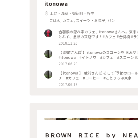
itonowa
上野・浅草・御徒町・谷中
ごはん, カフェ, スイーツ・お菓子, パン
合羽橋の隠れ家カフェ、itonowaさんへ。
とれず、念願の来店です！#カフェ #合羽橋 #ランチ
2018.11.26
【 蔵前さんぽ 】 itonowaのスコーンを 
#itonowa #イトノワ #カフェ #スコーン
2017.06.20
【 itonowa 】 蔵前さんぽ そして｢季節のロールケーキ｣🍒 #蔵前 #itonowa #イトノワ #イイホシユミコ #ラン
チ #カフェ #コーヒー #ことりっぷ東京
2017.06.19
ＢＲＯＷＮ ＲＩＣＥ ｂｙ ＮＥＡ