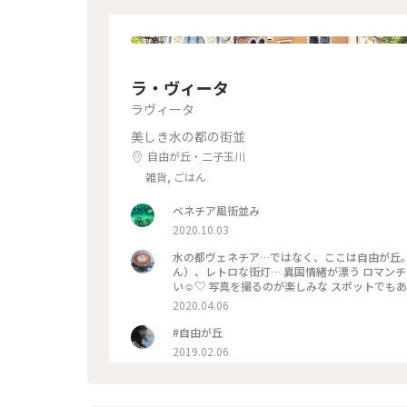
ラ・ヴィータ
ラヴィータ
美しき水の都の街並
自由が丘・二子玉川
雑貨, ごはん
ベネチア風街並み
2020.10.03
水の都ヴェネチア…ではなく、ここは自由が丘。
ん）、レトロな街灯… 異国情緒が漂う ロマン
い☺️♡ 写真を撮るのが楽しみな スポットでもあ
気に入りの テニスショップがありましたが、店
2020.04.06
どが 入っています。 #わたしの散歩道 #メルヘン
スポット #自由が丘 #わたしの街 #ことりっぷ
#自由が丘
2019.02.06