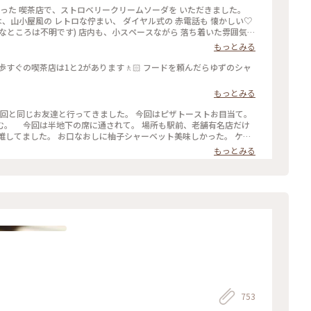
寄った 喫茶店で、ストロベリークリームソーダを いただきました。
は、山小屋風の レトロな佇まい、 ダイヤル式の 赤電話も 懐かしい♡
なところは不明です) 店内も、小スペースながら 落ち着いた雰囲気、
 開業したのは、約70年前なのだそう。 創業当時から 受け継がれた
もっとみる
 クリームソーダも、その中のひとつです。 最近、あちらこちらで 目
は、こちらのお店から 始まったのだとか。 何とも、歴史を感じさせ
歩すぐの喫茶店は1と2があります🚶🏻 フードを頼んだらゆずのシャ
が、この日は 気温が高く、冷たい飲み物で 季節外れのクールダウン
#カフ
もっとみる
#レトロ #クラシカルな街 #神田 #神保町 #さぼうる #喫茶店 #東京 #
前回と同じお友達と行ってきました。 今回はピザトーストお目当て。
む。 今回は半地下の席に通されて。 場所も駅前、老舗有名店だけ
雑してました。 お口なおしに柚子シャーベット美味しかった。 ケー
キは食べずに二軒目にいきました。 #Myことりっぷ #神保町 #さぼうる #カフェ
もっとみる
753