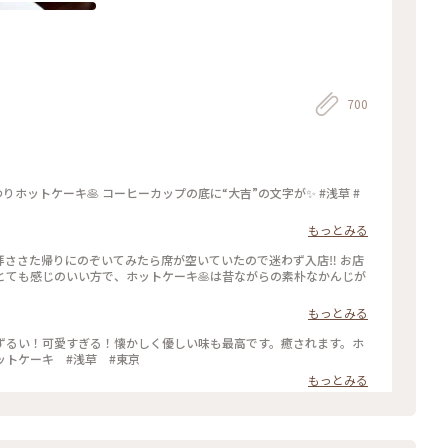
700
りホットケーキ🥞 コーヒーカップの底に“大吉”の文字が✨ #浅草 #
もっとみる
さた帰りにのぞいてみたら席が空いていたので迷わず入店‼️ お店
とても感じのいい方で、ホットケーキ🥞は昔ながらの素朴なかんじが
もっとみる
ずるい！可愛すぎる！懐かしく優しい味も最高です。癒されます。ホ
 #天国 #ホットケーキ #浅草 #東京
もっとみる