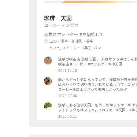
珈琲 天国
コーヒーテンゴク
名物のホットケーキを堪能して
上野・浅草・御徒町・谷中
カフェ, スイーツ・お菓子, パン
浅草の喫茶店 珈琲 天国。 外はサクッ中はふんわ
喫茶店 #コーヒー #ホットケーキ #天国
2021.11.18
前からずっと気になっていて、浅草神社⛩を参拝さ
はおひとりで切り盛りされているようでしたが
コーヒー☕️によく合って美味しかった😆💕
2020.07.06
浅草にある珈琲天国。もうこのホットケーキは
ットドッグもオススメ。 #カフェ
2020.05.11