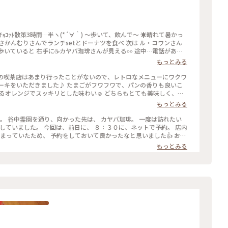
かんむりさんでランチsetとドーナツを食べ 次は ル・コワンさん
いていると 右手に☕️カヤバ珈琲さんが見える👀 途中…電話があり
ていたというミス💧 計1.6km歩き戻る気力がなかったので（笑） いつか
もっとみる
 「カヤバ珈琲」さんの「いつか」が偶然にも叶い 「谷中ジンジャ
頂くことが多いのですが これは今迄で一番パンチがある💨💨💨 ガム
らの喫茶店はあまり行ったことがないので、レトロなメニューにワクワ
˃̶͈̀ロ˂̶͈́)੭ꠥ⁾⁾ そのお陰でサッパリ✨ 次の目的地へ〜 #カヤバ珈
セーキをいただきました♪ たまごがフワフワで、パンの香りも良いこ
 #今年は旗を立てたところへひとつでも多く行く
香るオレンジでスッキリとした味わい☺️ どちらもとても美味しく、感
#カヤバ珈琲 #上野 #ヒーリング旅 #Myことりっぷ
もっとみる
３０に、ネットで予約。 店内
っていたため、 予約をしておいて良かったなと思いました👍 お目
ュースか、 本日のスープが選べます。 本日のスープを頼み、 コーヒ
もっとみる
 コーヒーとココアを合わせた飲み物が、 気になったのですが、 ベタ
た（笑） たまごサンドは、熱々で、 パンは、
ーヒーも、さっぱりした味で、 美味しか
ーニング#たまごサンド#珈琲#nikonfe2#散歩フィルム