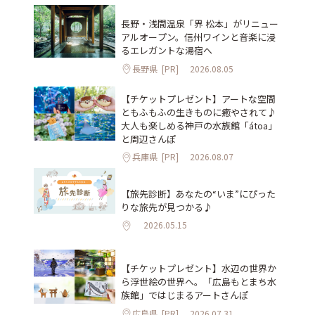
長野・浅間温泉「界 松本」がリニュー
アルオープン。信州ワインと音楽に浸
るエレガントな湯宿へ
長野県
[PR]
2026.08.05
【チケットプレゼント】アートな空間
ともふもふの生きものに癒やされて♪
大人も楽しめる神戸の水族館「átoa」
と周辺さんぽ
兵庫県
[PR]
2026.08.07
【旅先診断】あなたの“いま”にぴった
りな旅先が見つかる♪
2026.05.15
【チケットプレゼント】水辺の世界か
ら浮世絵の世界へ。「広島もとまち水
族館」ではじまるアートさんぽ
広島県
[PR]
2026.07.31