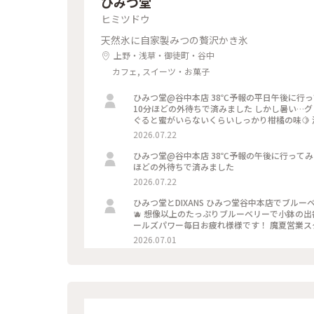
ひみつ堂
ヒミツドウ
天然氷に自家製みつの贅沢かき氷
上野・浅草・御徒町・谷中
カフェ, スイーツ・お菓子
ひみつ堂@谷中本店 38℃予報の平日午後に行ってみました〜〜 さすがに並びに来ないですね。。。 前10人くらいで
10分ほどの外待ちで済みました しかし暑い…
ぐると蜜がいらないくらいしっかり柑橘の味🍋
ューが出る日で迷ったけどさすがに２時間待てな
2026.07.22
いし！ 以外と日中は穴場なのかもです。
ひみつ堂@谷中本店 38℃予報の午後に行ってみました〜〜 さすがに並びに来ないですね。。。 10人くらいで10分
ほどの外待ちで済みました
2026.07.22
ひみつ堂とDIXANS ひみつ堂谷中本店でブルーベリー三昧 なんかアフロみたい？。。。 やっと出会えたブルーベリー
🫐 想像以上のたっぷりブルーベリーで小鉢の
ールズパワー毎日お疲れ様様です！ 魔夏営業スタ
はDIXANS 抹茶ラテのアートがキレイで外の
2026.07.01