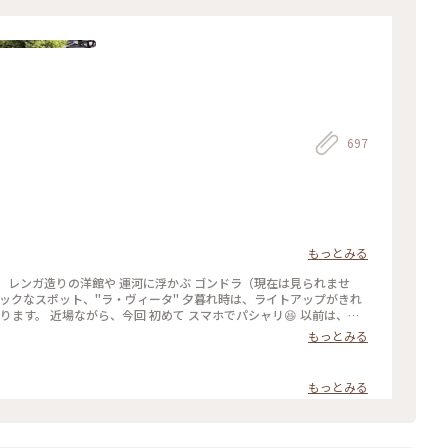
697
もっとみる
 レンガ造りの洋館や 運河に浮かぶ ゴンドラ（現在は見られませ
チックなスポット、"ラ・ヴィータ" 夕暮れ時は、ライトアップがきれ
ります。 近場ながら、今回 初めて スマホでパシャリ😆 以前は、お
舗は 何代か変わり…今は、革製品のお店や インテリア雑貨のお店な
もっとみる
 #春の訪れ #ラヴィータ #ヴェネチアの街並み #商業施設 #写真映え
東京
もっとみる