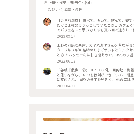
上野・浅草・御徒町・谷中
たびレポ, 風景・景色
【カヤバ珈琲】 食べて、歩いて、飲んで、観て ﾁｮｺｯﾄ散策3時間…半ヽ(*´∀｀) 〜歩いて、飲んで〜 ☀️晴れて暑かっ
たけど比較的カラッとしていたこの日 カフェくさ
でパフェを…と思い ひたすら真っ直ぐ道なりに歩
話しながら…👣ﾃｸﾃｸﾃｸﾃｸ 500mも通り過ぎ
2023.09.17
スムーズに入れた時にお邪魔しようと思っていた
ー」を（^人^） ☀️暑い日にジンジャーエールを
上野の老舗喫茶店、カヤバ珈琲さん☕️ 昔なが
シロップ…という単語が頭の中をチラッと過った様な(● 
ク、ドキドキ💓 名物のたまごサンドとミルク
琲 #秋さんぽ #私のことりっぷ旅 #カメラ旅
と😍 ミルクセーキは甘さ控えめで、ほんのり
動しきりでした✨ #たまごサンド #ミルクセーキ 
2022.06.12
『谷根千散歩 ②』 ８：２０頃。 目的地に到着。 谷中霊園を通り、向かった先は、 カヤバ珈琲。 一度は訪れたい
と思いながら、 いつも行列ができていて、 断念していました。 今回は、前日に、 ８：
に案内され、 周りの様子を見ると、 他の席は埋ま
当ての、たまごサンド✨✨ 本日のフレッシュジ
2022.04.23
ーを追加しました。 本当は、ルシアンという、
ーな物を頼んでしまいました😅 こちらも、次回はリベンジを誓いまし
少し酸味のあるパンで、 とても相性が良く、 美味しくいただきました。 コ
ったです。 名残惜しいですが、 次の目的地に向かうため、 ９：００過ぎに、お店を出ました。 #ヒーリング旅#春風
さんぽ#Myことりっぷ#谷根千散歩#カヤバ珈琲#モ