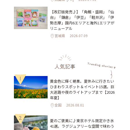
【改訂版発売♪】「角館・盛岡」「仙
台」「鎌倉」「伊豆」「軽井沢」「伊
勢志摩」国内6エリアと海外1エリアが
リニューアル
宮城県
2026.07.09
人気記事
1
黄金色に輝く絶景。夏休みに行きたい
ひまわりスポット＆イベント15選。巨
大迷路や夜のライトアップまで【2026
年夏】
全国
2026.08.01
2
夏のご褒美に♪東京ホテル限定かき氷
41選。ラグジュアリーな空間で味わう