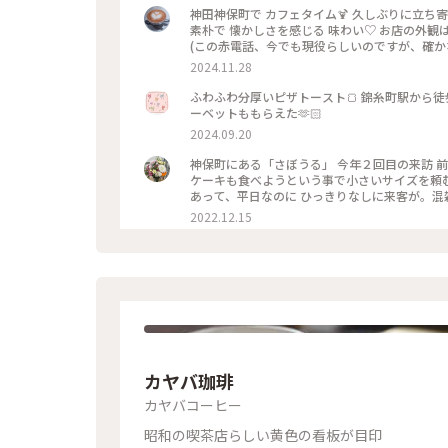
神田神保町で カフェタイム🍹 久しぶりに立ち
素朴で 懐かしさを感じる 味わい♡ お店の外観
(この赤電話、今でも現役らしいのですが、確か
一人でまったりするのには、心地よい場所です。
2024.11.28
数々のメニューは、今も健在、今回 いただいた
にするようになった カラフルなクリームソーダ
ふわふわ分厚いピザトースト🍞 錦糸町駅から徒
てくれます。 コーヒーをいただくつもりでした
ーベットももらえた🫶🏻
💦 これで、クリームソーダは、飲み納めかなぁ… なんて思いながら、ゆっくりと味わって いただきました。 
2024.09.20
ェ #スイーツ #クリームソーダ #喫茶店メニュー 
秋の彩り
神保町にある「さぼうる」 今年２回目の来訪 
ケーキも食べようという事で小さいサイズを頼
あって、平日なのに ひっきりなしに来客が。混
2022.12.15
カヤバ珈琲
カヤバコーヒー
昭和の喫茶店らしい黄色の看板が目印