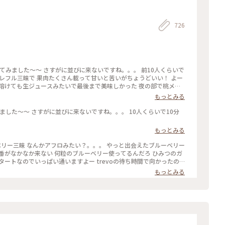
726
グレフル三昧で 果肉たくさん載って甘いと苦いがちょうどいい！ よー
 溶けても生ジュースみたいで最後まで美味しかった 夜の部で桃メニ
い、、、 それに17時からけっこう並ぶのよね。。日没前でまだ暑
もっとみる
もっとみる
出番がなかなか来ない 何粒のブルーベリー使ってるんだろ ひみつのガ
ートなのでいっぱい通いますよー trevoの待ち時間で向かったの
グリーンを背景にいい感じで撮れました
もっとみる