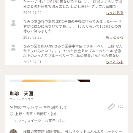
た〜〜 さすがに並びに来ないですね。。。 前10人くらいで10
分ほどの外待ちで済みました しかし暑い…グレフル三昧で 果
肉たくさん載って甘いと苦いがちょうどいい！ よーぐると蜜
2026.07.22
もっとみる
がいらないくらいしっかり柑橘の味🍋 溶けても生ジュースみ
たいで最後まで美味しかった 夜の部で桃メニューが出る日で
ひみつ堂@谷中本店 38℃予報の午後に行ってみました〜〜 さ
迷ったけどさすがに２時間待てない、、、 それに17時からけ
すがに並びに来ないですね。。。 10人くらいで10分ほどの外
っこう並ぶのよね。。日没前でまだ暑いし！ 以外と日中は穴
待ちで済みました
場なのかもです。
2026.07.22
もっとみる
ひみつ堂とDIXANS ひみつ堂谷中本店でブルーベリー三昧 なん
かアフロみたい？。。。 やっと出会えたブルーベリー🫐 想像
以上のたっぷりブルーベリーで小鉢の出番がなかなか来ない
何粒のブルーベリー使ってるんだろ ひみつのガールズパワー
2026.07.01
もっとみる
毎日お疲れ様様です！ 魔夏営業スタートなのでいっぱい通い
ますよー trevoの待ち時間で向かったのはDIXANS 抹茶ラテの
アートがキレイで外のグリーンを背景にいい感じで撮れました
珈琲 天国
コーヒーテンゴク
700
名物のホットケーキを堪能して
上野・浅草・御徒町・谷中
カフェ, スイーツ・お菓子, パン
浅草の喫茶店 珈琲 天国。 外はサクッ中はふんわりホットケー