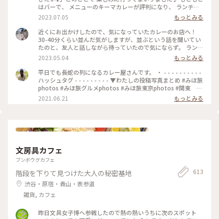
はバーで、 メニューのキーマカレーが評判になり、 ランチタ
イムも営業するようになったとのことです。 20時間以上かけ
2023.07.05
もっとみる
て作るキーマカレーは 本当に味わい深くてスパイスたっぷり
で とても美味しいです✨ さらに、小麦粉、化学調味料、人工
近くにお出かけしたので、気になっていたカレーのお店へ！
添加物 なども入っていないそうで、 身体にも優しいカレーで
30-40分くらい並んだ気がしますが、並ぶという話を聞いてい
す(o^^o) 私たちは、チーズキーマカレーを マンゴーラッシー
たのと、友人と話しながら待っていたので気にならず。 ランチ
と一緒にいただきました♡ モッツァレラチーズがとろ〜り✨
は14時までらしいですが、その時間までに並んでいたら入れる
2023.05.04
もっとみる
とても美味しかったです❣️ 他にもナッツキーマカレーや、 コリ
みたいです🙆🏻‍♀️ 私は、焼きエッグキーマカレー（Sサイズ
アンダーキーマカレー、 アボカドキーマカレーなどなど💕 次
¥1,280）をいただきました🍛 熱々で、少し辛めですが、私の
平日でも長蛇の列になるカレー屋さんです。 ・ - - - - - - - - - -
にうかがうのが楽しみになりました•*¨*•.¸¸♡ ★山手線原宿駅
好みの辛さでした（辛いのが苦手な友人は苦労してました😂）
ハッシュタグ - - - - - - - - - ▼わたしの投稿写真まとめ #みほ旅
より徒歩9分 ★副都心線北参道駅より徒歩6分 ★総武線千駄ヶ
何より、スパイスの香りが最高でした！！ これは行列ができ
photos #みほ旅グルメphotos #みほ旅東京photos #関東 #
谷駅より徒歩10分 ★大江戸線国立競技場駅より徒歩10分
るな、、という感じです。 帰宅しても、まだ香りが残っててま
東京都 #東京 #表参道 #東京カフェ #カレー #チーズカレ
2021.06.21
もっとみる
#MOKUBAZA #私のことりっぷ旅 #ランチ #チーズキーマカレ
た食べたくなってます😂💓 #MOKUBAZA #カレー #キーマカレ
ー #モクバザ #MOKUBAZA #夏色さがし - - - - - - - - - - - - - -
ー #キーマカレー #カレーランチ #東京 #カレー大好き
ー #神宮 #私のことりっぷ旅
- - - - - - - - - - - - - -
#CURRY&BARMOKUBAZA
文房具カフェ
ブンボウグカフェ
613
階段を下りて見つけた大人の秘密基地
渋谷・原宿・青山・表参道
雑貨, カフェ
昨日文具女子博へ参戦したので熱の熱いうちに次のスポット