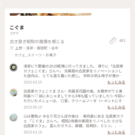
「濃いものどうし、失敗したかな💦」と思いましたが思いのほ
かあっさりとした甘さで美味しくいただきました。 ダンデラ
イオン、鎌倉、表参道にありましたがいつの間にやらなくなっ
て、東京にはいまはここだけになってしまったのですね。 土日
は混雑しているようですが、平日夕方は待つことなく入れまし
た。 また来ようと思います❤️ #春風さんぽ #Myことりっぷ #蔵
こぐま
前 #カフェ #まだまだ #行きたいカフェが #いっぱい
コグマ
483
古き良き昭和の風情を感じる
上野・浅草・御徒町・谷中
カフェ, スイーツ・お菓子
浅草にて開催の2025紙博に行ってきました。 帰りに「古民家
カフェこぐま」さんへ。 元薬局の古民家をリノベーションし
た店内は、 とても落ち着いた感じ。 学校の机＆椅子が懐かし
いかった！ 食事とスイーツで悩みましたが、 今回はランチ兼
2025.03.15
もっとみる
ディナーとして焼きオムライス。 卵の下にチーズが入ってい
て、美味しかったです。 次はスイーツをいただきたいな〜 #曳
古民家カフェこぐま さん✨ 向島百花園の後、お散歩がてら東
舟 #東向島 #古民家カフェ #スカイツリー
向島へ♡ 前におじゃましてから3年も経っていました💦 今回い
ただいたメニューは、 ◎昔、クリームソーダ（←ホントにそ
ういう名前） ◎焼きカレー ここに来ると頼みたくなるクリー
2023.05.10
もっとみる
ムソーダ（笑） （前回も投稿していた😂） そしてお初の焼き
カレー旨しです！🍛 * 相変わらずレトロ感溢れ、ダウンライト
心は春色🌿 ゆるり花さんぽの後は… 東向島にある 古民家カフ
が落ち着きます。 ポイントカードをもらったので、 また訪問
ェ 「こぐま」さんへ。 昭和2年築の薬局をリノベした 小さな
したいと思います🧸💕 #こぐま #古民家カフェ #レトロ #もと
古民家カフェ。 歪んだガラス、薬棚、柱時計、ミシン、、 古
薬局 #ランチ #スイーツ食べてないよ #私のことりっぷ旅 #レ
いものと、学校の机と椅子などなど… なんともノスタルジック
2023.03.10
もっとみる
トロな街 #ひとりカフェ部