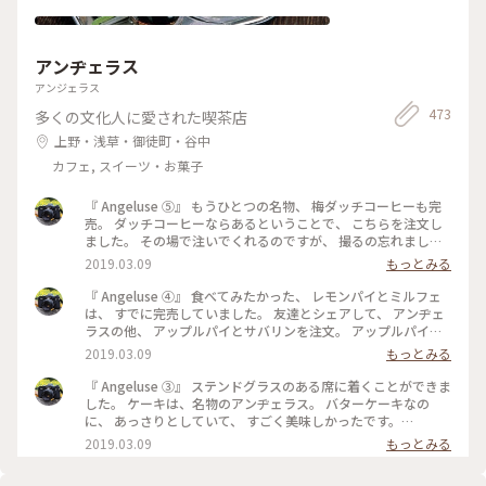
アンヂェラス
アンジェラス
473
多くの文化人に愛された喫茶店
上野・浅草・御徒町・谷中
カフェ, スイーツ・お菓子
『 Angeluse ⑤』 もうひとつの名物、 梅ダッチコーヒーも完
売。 ダッチコーヒーならあるということで、 こちらを注文し
ました。 その場で注いでくれるのですが、 撮るの忘れました
😅 美味しくいただきました。 最初で最後の訪問になりました
2019.03.09
もっとみる
が、 本当に行くことが出来てよかったです。 #angeluse#アン
ヂェラス#浅草カフェ#ダッチコーヒー
『 Angeluse ④』 食べてみたかった、 レモンパイとミルフェ
は、 すでに完売していました。 友達とシェアして、 アンヂェ
ラスの他、 アップルパイとサバリンを注文。 アップルパイ
は、みっちり。 サバリンは、しみしみでした。 #angeluse#ア
2019.03.09
もっとみる
ンヂェラス#浅草カフェ#ケーキ#アップルパイ#サバリン
『 Angeluse ③』 ステンドグラスのある席に着くことができま
した。 ケーキは、名物のアンヂェラス。 バターケーキなの
に、 あっさりとしていて、 すごく美味しかったです。
#angeluse#アンヂェラス#浅草カフェ#ケーキ#おやつ
2019.03.09
もっとみる