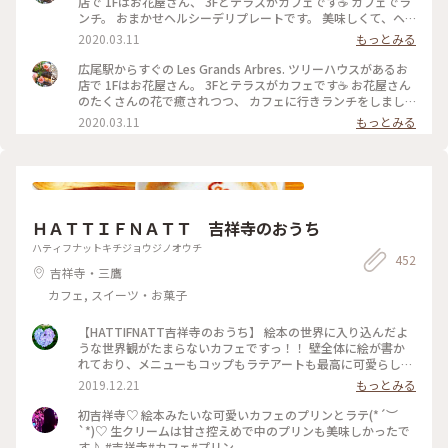
店で 1Fはお花屋さん、 3Fとテラスがカフェです☕️ カフェでラ
ンチ。 おまかせヘルシーデリプレートです。 美味しくて、ヘ
ルシー（*'∀'人）*+ 野菜がたっぷりとれます。 スープとパン
2020.03.11
もっとみる
付きです🥪 #レグランザンブル #lesgrandsarbres #広尾 #東京
#わたしの街 #カフェ #花屋 #南麻布
広尾駅からすぐの Les Grands Arbres. ツリーハウスがあるお
店で 1Fはお花屋さん。 3Fとテラスがカフェです☕️ お花屋さん
のたくさんの花で癒されつつ、 カフェに行きランチをしまし
た☺️ #レグランザンブル #lesgrandsarbres #ツリーハウス #メ
2020.03.11
もっとみる
ルヘン #わたしの街 #東京 #広尾 #花屋 #カフェ
ＨＡＴＴＩＦＮＡＴＴ 吉祥寺のおうち
ハティフナットキチジョウジノオウチ
452
吉祥寺・三鷹
カフェ, スイーツ・お菓子
【HATTIFNATT吉祥寺のおうち】 絵本の世界に入り込んだよ
うな世界観がたまらないカフェですっ！！ 壁全体に絵が書か
れており、メニューもコップもラテアートも最高に可愛らし
い！！ オススメのカフェです♪ #吉祥寺 #絵本 #カフェ #ラテ
2019.12.21
もっとみる
アート
初吉祥寺♡ 絵本みたいな可愛いカフェのプリンとラテ(*´︶
`*)♡ 生クリームは甘さ控えめで中のプリンも美味しかったで
す♪ #吉祥寺#カフェ#プリン