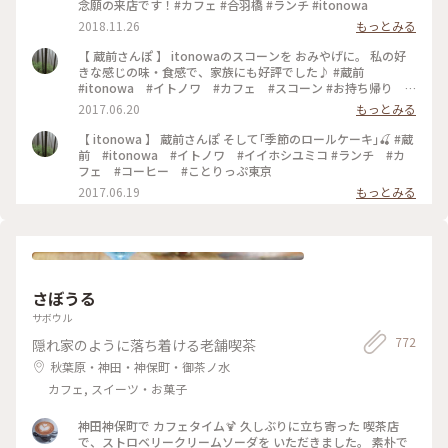
念願の来店です！#カフェ #合羽橋 #ランチ #itonowa
2018.11.26
もっとみる
【 蔵前さんぽ 】 itonowaのスコーンを おみやげに。 私の好
きな感じの味・食感で、家族にも好評でした♪ #蔵前
#itonowa #イトノワ #カフェ #スコーン #お持ち帰り #
おみやげ
2017.06.20
もっとみる
【 itonowa 】 蔵前さんぽ そして｢季節のロールケーキ｣🍒 #蔵
前 #itonowa #イトノワ #イイホシユミコ #ランチ #カ
フェ #コーヒー #ことりっぷ東京
2017.06.19
もっとみる
さぼうる
サボウル
772
隠れ家のように落ち着ける老舗喫茶
秋葉原・神田・神保町・御茶ノ水
カフェ, スイーツ・お菓子
神田神保町で カフェタイム🍹 久しぶりに立ち寄った 喫茶店
で、ストロベリークリームソーダを いただきました。 素朴で