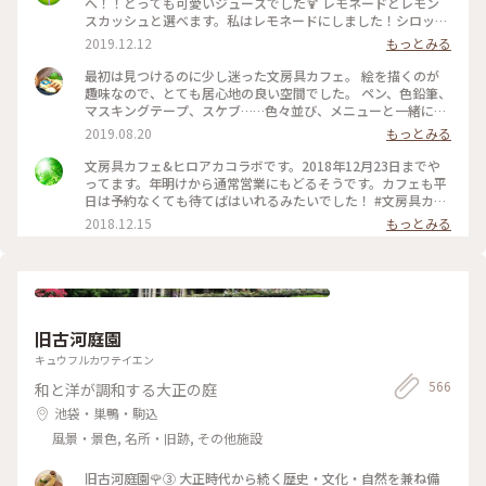
へ！！とっても可愛いジュースでした🍹 レモネードとレモン
スカッシュと選べます。私はレモネードにしました！シロップ
はブドウ🍇とパイナップル🍍！ たくさんある画材をお借りし
2019.12.12
もっとみる
て、１時間かけてお絵描きしました。 #東京観光#渋谷区#文房
具カフェ#レモネード#文具女子博
最初は見つけるのに少し迷った文房具カフェ。 絵を描くのが
趣味なので、とても居心地の良い空間でした。 ペン、色鉛筆、
マスキングテープ、スケブ……色々並び、メニューと一緒に落
書きできるランチマットも。各席に色鉛筆が置いてあります。
2019.08.20
もっとみる
アカデミックな文具かと思いきや、品揃えは意外と面白グッズ
系でした。それは人を選ぶかも？ もちろん本も揃っているの
文房具カフェ&ヒロアカコラボです。2018年12月23日までや
でずっと居られるカフェでした。 写真はほうじ茶クレームブ
ってます。年明けから通常営業にもどるそうです。カフェも平
リュレ。 レジは、食事も文房具も一緒なのでちょっと混み合
日は予約なくても待てばはいれるみたいでした！ #文房具カフ
います。 アニメやマンガとのコラボも結構しているみたいです
ェ ＃ヒーローアカデミア
2018.12.15
もっとみる
ね #カフェ #東京 #都内 #文房具カフェ #アニメコラボ
旧古河庭園
キュウフルカワテイエン
566
和と洋が調和する大正の庭
池袋・巣鴨・駒込
風景・景色, 名所・旧跡, その他施設
旧古河庭園🌹③ 大正時代から続く歴史・文化・自然を兼ね備