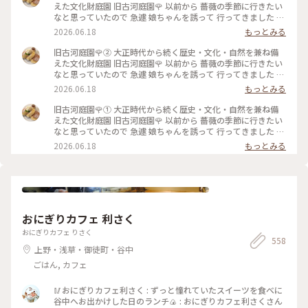
えた文化財庭園⁡ 旧古河庭園🌹 以前から 薔薇の季節に行きたい
なと思っていたので 急遽 娘ちゃんを誘って 行ってきました 先
日の花ファンタジアで また出遅れてしまい まだ薔薇に未練が
2026.06.18
もっとみる
あったので🥹 ⁡ やはり見頃は過ぎてしまっていましたが この広
さで 本当にたくさんの種類の薔薇が咲いていて 素敵な庭園で
旧古河庭園🌹② 大正時代から続く歴史・文化・自然を兼ね備
した✨️ ⁡ 次に行く時は 今回 時間がなくて寄れなかった 洋館の喫
えた文化財庭園⁡ 旧古河庭園🌹 以前から 薔薇の季節に行きたい
茶室で ゆっくりお茶をしたいです☕️🫖 ⁡ 2026.5.25 📸 ⁡ #旧古河
なと思っていたので 急遽 娘ちゃんを誘って 行ってきました 先
庭園 #薔薇 #ひみつの絶景
日の花ファンタジアで また出遅れてしまい まだ薔薇に未練が
2026.06.18
もっとみる
あったので🥹 ⁡ やはり見頃は過ぎてしまっていましたが この広
さで 本当にたくさんの種類の薔薇が咲いていて 素敵な庭園で
旧古河庭園🌹① 大正時代から続く歴史・文化・自然を兼ね備
した✨️ ⁡ 次に行く時は 今回 時間がなくて寄れなかった 洋館の喫
えた文化財庭園⁡ 旧古河庭園🌹 以前から 薔薇の季節に行きたい
茶室で ゆっくりお茶をしたいです☕️🫖 ⁡ 2026.5.25 📸 ⁡ #旧古河
なと思っていたので 急遽 娘ちゃんを誘って 行ってきました 先
庭園 #薔薇 #ひみつの絶景
日の花ファンタジアで また出遅れてしまい まだ薔薇に未練が
2026.06.18
もっとみる
あったので🥹 ⁡ やはり見頃は過ぎてしまっていましたが この広
さで 本当にたくさんの種類の薔薇が咲いていて 素敵な庭園で
した✨️ ⁡ 次に行く時は 今回 時間がなくて寄れなかった 洋館の喫
茶室で ゆっくりお茶をしたいです☕️🫖 ⁡ 2026.5.25 📸 ⁡ #旧古河
庭園 #薔薇 #ひみつの絶景
おにぎりカフェ 利さく
おにぎりカフェ りさく
558
上野・浅草・御徒町・谷中
ごはん, カフェ
🥢おにぎりカフェ利さく : ずっと憧れていたスイーツを食べに
谷中へお出かけした日のランチ🍙 : おにぎりカフェ利さくさん