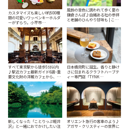
風鈴の音色に誘われて歩く夏の
カスタマイズも楽しい!約500種
鎌倉さんぽ♪由緒ある社の参拝
類の可愛いワッペンキーホルダ
と老舗のひんやり甘味も | こと
ーがずらり。小平市
りっぷ
「Kimamaya T&K」 | ことりっ
ぷ
すべて東京駅から徒歩5分以内
日本橋兜町に誕生。香りと静け
♪駅近カフェ最新ガイド6選~重
さに包まれるクラフトハーブテ
要文化財の洋館カフェから、改
ィー専門店「TYNK
札すぐのレトロ喫茶まで~ | こと
Kabutocho」 | ことりっぷ
りっぷ
新しくなった「ことりっぷ軽井
オリエント急行の客車のよう♪
沢」と一緒におでかけしたい注
アガサ・クリスティーの世界に