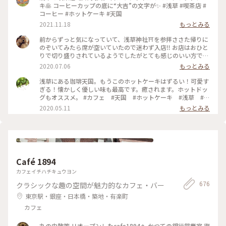
キ🥞 コーヒーカップの底に“大吉”の文字が✨ #浅草 #喫茶店 #
コーヒー #ホットケーキ #天国
2021.11.18
もっとみる
前からずっと気になっていて、浅草神社⛩を参拝ささた帰りに
のぞいてみたら席が空いていたので迷わず入店‼️ お店はおひと
りで切り盛りされているようでしたがとても感じのいい方で、
ホットケーキ🥞は昔ながらの素朴なかんじがコーヒー☕️によく
2020.07.06
もっとみる
合って美味しかった😆💕
浅草にある珈琲天国。もうこのホットケーキはずるい！可愛す
ぎる！懐かしく優しい味も最高です。癒されます。ホットドッ
グもオススメ。 #カフェ #天国 #ホットケーキ #浅草 #東
京
2020.05.11
もっとみる
Café 1894
カフェイチハチキュウヨン
676
クラシックな趣の空間が魅力的なカフェ・バー
東京駅・銀座・日本橋・築地・有楽町
カフェ
丸の内散策 リオープンしたcafe1894へ かつての銀行営業室 復