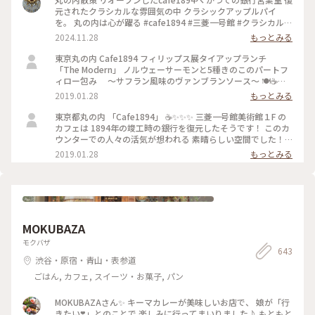
元されたクラシカルな雰囲気の中 クラシックアップルパイ
を。 丸の内は心が躍る #cafe1894 #三菱一号館 #クラシカルな
街 #丸の内
2024.11.28
もっとみる
東京丸の内 Cafe1894 フィリップス展タイアップランチ
「The Modern」 ノルウェーサーモンと5種きのこのパートフ
ィロー包み ～サフラン風味のヴァンブランソース～ 🍽☕️
✨✨✨ モダンな盛り付け🌾 パイがサクサク 美味しく頂きまし
2019.01.28
もっとみる
た！ #東京 #ランチ #お出かけ #丸の内 #三菱一号館美術館
#Cafe1894 #フィリップス・コレクション #タイアップメニュ
東京都丸の内 「Cafe1894」 ☕️✨✨✨ 三菱一号館美術館１F の
ー #冬のごちそう
カフェは 1894年の竣工時の銀行を復元したそうです！ このカ
ウンターでの人々の活気が想われる 素晴らしい空間でした！
✨✨✨ #東京 #丸の内 #カフェ #三菱一号館美術館 #Cafe1894 #
2019.01.28
もっとみる
お出かけ
MOKUBAZA
モクバザ
643
渋谷・原宿・青山・表参道
ごはん, カフェ, スイーツ・お菓子, パン
MOKUBAZAさん✨ キーマカレーが美味しいお店で、 娘が「行
きたい❣️」とのことで 楽しみに行ってまいりました♪ もともと