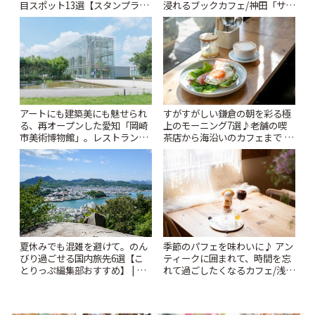
目スポット13選【スタンプラリ
浸れるブックカフェ/神田「サロ
ー開催中】 | ことりっぷ
ンクリスティ」 | ことりっぷ
アートにも建築美にも魅せられ
すがすがしい鎌倉の朝を彩る極
る、再オープンした愛知「岡崎
上のモーニング7選♪老舗の喫
市美術博物館」。レストランや
茶店から海沿いのカフェまで |
ショップも充実 | ことりっぷ
ことりっぷ
夏休みでも混雑を避けて。のん
季節のパフェを味わいに♪ アン
びり過ごせる国内旅先6選【こ
ティークに囲まれて、時間を忘
とりっぷ編集部おすすめ】 | こ
れて過ごしたくなるカフェ/浅草
とりっぷ
「annorum cafe」 | ことりっぷ