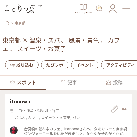
ガイド・マガジン
東京都
東京都
×
温泉・スパ
、
風景・景色
、
カフ
ェ
、
スイーツ・お菓子
絞り込む
たびレポ
イベント
アクティビティ
スポット
記事
投稿
itonowa
866
上野・浅草・御徒町・谷中
ごはん, カフェ, スイーツ・お菓子, パン
合羽橋の隠れ家カフェ、itonowaさんへ。玄米カレーと自家製
ジンジャーエールをいただきました。なかなか予約がとれず、