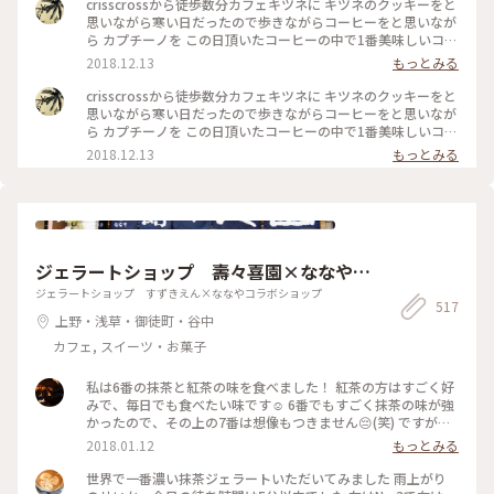
crisscrossから徒歩数分カフェキツネに キツネのクッキーをと
思いながら寒い日だったので歩きながらコーヒーをと思いなが
ら カプチーノを この日頂いたコーヒーの中で1番美味しいコー
ヒーでした 店内も清潔感 綺麗な空間 #わたしの街#カフェ巡り
2018.12.13
もっとみる
crisscrossから徒歩数分カフェキツネに キツネのクッキーをと
思いながら寒い日だったので歩きながらコーヒーをと思いなが
ら カプチーノを この日頂いたコーヒーの中で1番美味しいコー
ヒーでした 店内も清潔感 綺麗な空間 #わたしの街#カフェ巡り
2018.12.13
もっとみる
ジェラートショップ 壽々喜園×ななやコ
ラボショップ
ジェラートショップ すずきえん×ななやコラボショップ
517
上野・浅草・御徒町・谷中
カフェ, スイーツ・お菓子
私は6番の抹茶と紅茶の味を食べました！ 紅茶の方はすごく好
みで、毎日でも食べたい味です☺️ 6番でもすごく抹茶の味が強
かったので、その上の7番は想像もつきません😔(笑) ですが、
抹茶好きな人にはとってもオススメです👌🏻浅草観光がてらお店
2018.01.12
もっとみる
に立ち寄られてはどうでしょう👧🏻💗 #和スイーツ #ジェラー
ト #寿々喜園 #ななや
世界で一番濃い抹茶ジェラートいただいてみました 雨上がり