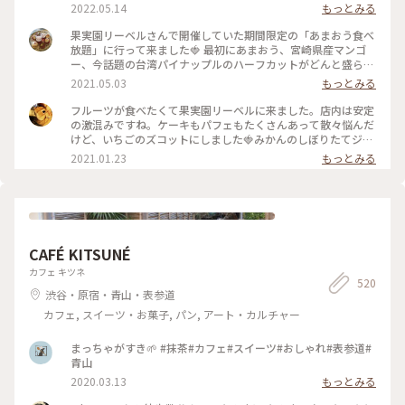
クリス
2022.05.14
もっとみる
果実園リーベルさんで開催していた期間限定の「あまおう食べ
放題」に行って来ました🍓 最初にあまおう、宮崎県産マンゴ
ー、今話題の台湾パイナップルのハーフカットがどんと盛られ
たプレートが出てきて私も友達もびっくり。あまおうはもちろ
2021.05.03
もっとみる
んのこと、マンゴーとパイナップルも甘々に完熟していて美味
しかった〜！ あまおうプレート、パスタ、アイス、あまおう
フルーツが食べたくて果実園リーベルに来ました。店内は安定
とマンゴーのフルーツサンドは食べ放題です。フルーツサンド
の激混みですね。ケーキもパフェもたくさんあって散々悩んだ
の虜になってしまい、後半はひたすらフルーツサンドばかり食
けど、いちごのズコットにしました🍓みかんのしぼりたてジュ
べてました笑。お値段はそこそこしますが内容を考えるとかな
ースもおいしかった🍊 #果実園リーベル #いちご #ケーキ #新
2021.01.23
もっとみる
り満足度は高いです！ #果実園#果実園リーベル#あまおう#マ
宿
ンゴー#パイナップル#食べ放題#フルーツサンド
CAFÉ KITSUNÉ
カフェ キツネ
520
渋谷・原宿・青山・表参道
カフェ, スイーツ・お菓子, パン, アート・カルチャー
まっちゃがすき🌱 #抹茶#カフェ#スイーツ#おしゃれ#表参道#
青山
2020.03.13
もっとみる