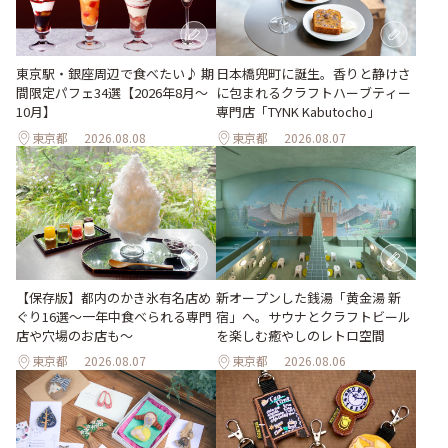
東京駅・銀座周辺で食べたい♪ 期
日本橋兜町に誕生。香りと静けさ
間限定パフェ34選【2026年8月～
に包まれるクラフトハーブティー
10月】
専門店「TYNK Kabutocho」
東京都
2026.08.08
東京都
2026.08.07
【保存版】都内のかき氷有名店め
新オープンした銭湯「黄金湯 新
ぐり16選～一年中食べられる専門
宿」へ。サウナとクラフトビール
店や穴場のお店も～
を楽しむ癒やしのレトロ空間
東京都
2026.08.07
東京都
2026.08.06