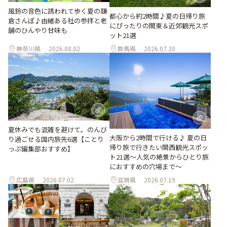
風鈴の音色に誘われて歩く夏の鎌
都心から約2時間♪夏の日帰り旅
倉さんぽ♪由緒ある社の参拝と老
にぴったりの関東＆近郊観光スポ
舗のひんやり甘味も
ット21選
神奈川県
2026.08.02
群馬県
2026.07.20
夏休みでも混雑を避けて。のんび
大阪から2時間で行ける♪ 夏の日
り過ごせる国内旅先6選【ことり
帰り旅で行きたい関西観光スポッ
っぷ編集部おすすめ】
ト21選～人気の絶景からひとり旅
におすすめの穴場まで～
広島県
2026.07.02
滋賀県
2026.07.19