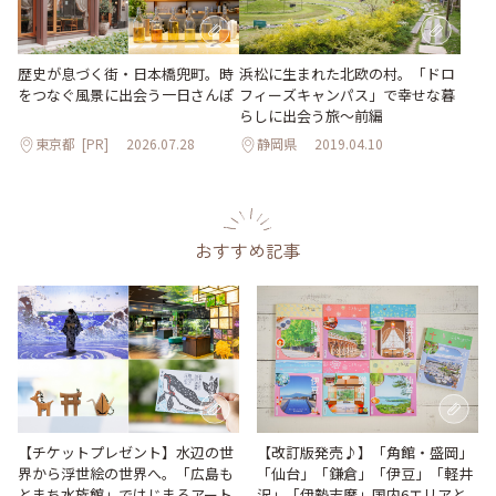
歴史が息づく街・日本橋兜町。時
浜松に生まれた北欧の村。「ドロ
をつなぐ風景に出会う一日さんぽ
フィーズキャンパス」で幸せな暮
らしに出会う旅～前編
東京都
[PR]
2026.07.28
静岡県
2019.04.10
おすすめ記事
【改訂版発売♪】「角館・盛岡」
【チケットプレゼント】水辺の世
「仙台」「鎌倉」「伊豆」「軽井
界から浮世絵の世界へ。「広島も
沢」「伊勢志摩」国内6エリアと
とまち水族館」ではじまるアート