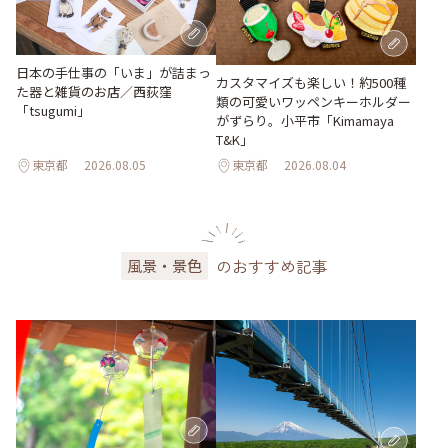
日本の手仕事の「いま」が詰まっ
カスタマイズも楽しい！約500種
た器と雑貨のお店／西荻窪
類の可愛いワッペンキーホルダー
「tsugumi」
がずらり。小平市「Kimamaya
T&K」
東京都
2026.08.05
東京都
2026.08.04
のおすすめ記事
風景・景色