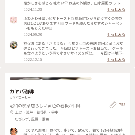
懐かしさを感じる 味わい♡ お店の外観は、山小屋風の レトロ
な佇まい、 ダイヤル式の 赤電話も 懐かしい♡ (この赤電話、
2024.11.28
もっとみる
今でも現役らしいのですが、確かなところは不明です) 店内
も、小スペースながら 落ち着いた雰囲気、一人でまったりす
ふわふわ分厚いピザトースト🍞 錦糸町駅から徒歩すぐの喫茶
るのには、心地よい場所です。 開業したのは、約70年前なの
店は1と2があります🚶🏻 フードを頼んだらゆずのシャーベッ
だそう。 創業当時から 受け継がれた 数々のメニューは、今も
トももらえた🫶🏻
健在、今回 いただいた クリームソーダも、その中のひとつで
2024.09.20
もっとみる
す。 最近、あちらこちらで 目にするようになった カラフルな
クリームソーダは、こちらのお店から 始まったのだとか。 何
神保町にある「さぼうる」 今年２回目の来訪 前回と同じお友
とも、歴史を感じさせてくれます。 コーヒーをいただくつもり
達と行ってきました。 今回はピザトーストお目当て。 ケーキ
でしたが、この日は 気温が高く、冷たい飲み物で 季節外れの
も食べようという事で小さいサイズを頼む。 今回は半地下
クールダウン💦 これで、クリームソーダは、飲み納めかなぁ…
の席に通されて。 場所も駅前、老舗有名店だけあって、平日な
2022.12.15
もっとみる
なんて思いながら、ゆっくりと味わって いただきました。 #カ
のに ひっきりなしに来客が。混雑してました。 お口なおしに
フェ #スイーツ #クリームソーダ #喫茶店メニュー #レトロ #ク
柚子シャーベット美味しかった。 ケーキは食べずに二軒目に
ラシカルな街 #神田 #神保町 #さぼうる #喫茶店 #東京 #秋の彩
いきました。 #Myことりっぷ #神保町 #さぼうる #カフェ
り
カヤバ珈琲
カヤバコーヒー
753
昭和の喫茶店らしい黄色の看板が目印
上野・浅草・御徒町・谷中
たびレポ, 風景・景色
【カヤバ珈琲】 食べて、歩いて、飲んで、観て ﾁｮｺｯﾄ散策3時
間…半ヽ(*´∀｀) 〜歩いて、飲んで〜 ☀️晴れて暑かったけど比