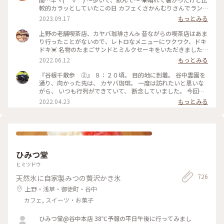
較的カラッとしていたこの日 カフェくさかんむりさんでラン
チsetとドーナツを食べ 次は ル・コワンさんでパフェを…と思
2023.09.17
もっとみる
い ひたすら真っ直ぐ道なりに歩いていると 右手に☕️カヤバ珈
琲さんが見える👀 途中…電話があり話しながら…👣ﾃｸﾃｸﾃｸﾃｸ
上野の老舗喫茶店、カヤバ珈琲さん☕️ 昔ながらの喫茶店はあま
500mも通り過ぎていたというミス💧 計1.6km歩き戻る気力が
り行ったことがないので、レトロなメニューにワクワク、ドキ
なかったので（笑） いつかスムーズに入れた時にお邪魔しよ
ドキ💓 名物のたまごサンドとミルクセーキをいただきました
うと思っていた 「カヤバ珈琲」さんの「いつか」が偶然にも
♪ たまごがフワフワで、パンの香りも良いこと😍 ミルクセー
2022.06.12
もっとみる
叶い 「谷中ジンジャー」を（^人^） ☀️暑い日にジンジャーエ
キは甘さ控えめで、ほんのり香るオレンジでスッキリとした味
ールを頂くことが多いのですが これは今迄で一番パンチがあ
わい☺️ どちらもとても美味しく、感動しきりでした✨ #たまご
『谷根千散歩 ②』 ８：２０頃。 目的地に到着。 谷中霊園を
る💨💨💨 ガムシロップ…という単語が頭の中をチラッと過った
サンド #ミルクセーキ #カヤバ珈琲 #上野 #ヒーリング旅 #My
通り、向かった先は、 カヤバ珈琲。 一度は訪れたいと思いな
様な(● ˃̶͈̀ロ˂̶͈́)੭ꠥ⁾⁾ そのお陰でサッパリ✨ 次の目的地へ〜 #カヤ
ことりっぷ
がら、 いつも行列ができていて、 断念していました。 今回
バ珈琲 #秋さんぽ #私のことりっぷ旅 #カメラ旅 #今年は旗を
は、前日に、 ８：３０に、ネットで予約。 店内に案内され、
2022.04.23
もっとみる
立てたところへひとつでも多く行く
周りの様子を見ると、 他の席は埋まっていたため、 予約をし
ておいて良かったなと思いました👍 お目当ての、たまごサン
ド✨✨ 本日のフレッシュジュースか、 本日のスープが選べま
す。 本日のスープを頼み、 コーヒーを追加しました。 本当
は、ルシアンという、 コーヒーとココアを合わせた飲み物
が、 気になったのですが、 ベターな物を頼んでしまいました
ひみつ堂
😅 こちらも、次回はリベンジを誓いました（笑） たまごサン
ドは、熱々で、 パンは、少し酸味のあるパンで、 とても相性
ヒミツドウ
が良く、 美味しくいただきました。 コーヒーも、さっぱりし
726
天然氷に自家製みつの贅沢かき氷
た味で、 美味しかったです。 名残惜しいですが、 次の目的地
に向かうため、 ９：００過ぎに、お店を出ました。 #ヒーリン
上野・浅草・御徒町・谷中
グ旅#春風さんぽ#Myことりっぷ#谷根千散歩#カヤバ珈琲#モ
カフェ, スイーツ・お菓子
ーニング#たまごサンド#珈琲#nikonfe2#散歩フィルム
ひみつ堂@谷中本店 38℃予報の平日午後に行ってみまし