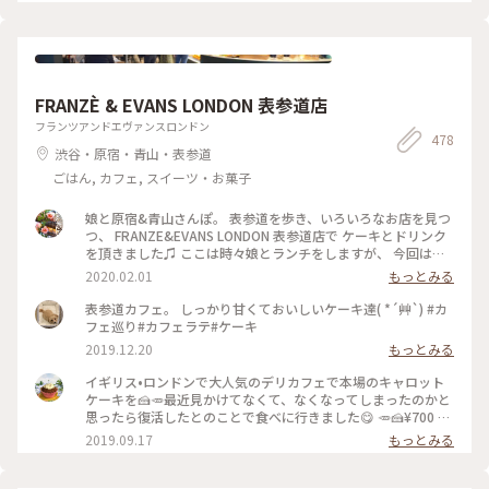
な店内で あんみつ玉と ジャスミン茶、 ショコラと珈琲のタル
トと こぐまブレンドを。 コーヒーカップとポットには カフェ
のロゴ、こぐまの絵付け。。 ほっこりカフェ時間になりまし
た。 #心は春色#東向島#こぐま#古民家カフェ#東京カフェ#ゆ
るりカフェ時間#レトロな街 #Myことりっぷ #私のことりっぷ
旅
FRANZÈ & EVANS LONDON 表参道店
フランツアンドエヴァンスロンドン
478
渋谷・原宿・青山・表参道
ごはん, カフェ, スイーツ・お菓子
娘と原宿&青山さんぽ。 表参道を歩き、いろいろなお店を見つ
つ、 FRANZE&EVANS LONDON 表参道店で ケーキとドリンク
を頂きました♫ ここは時々娘とランチをしますが、 今回はケ
ーキを、私はビーツのカフェラテと一緒に♡ どのケーキもと
2020.02.01
もっとみる
ってもかわいくて 美味しそうで迷いました。 私は今回パンプ
ディングのケーキで、 あたたかくて美味しかったです(o^^o)
表参道カフェ。 しっかり甘くておいしいケーキ達( *´艸`) #カ
居心地が良くホッとひと息。 パンプディングとカフェラテで
フェ巡り#カフェラテ#ケーキ
ゆっくりあたたまりました(^-^) #franzeandevanslondon #表
2019.12.20
もっとみる
参道 #神宮前 #東京 #冬のおでかけ #わたしの街 #ケーキ #カフ
ェラテ #ビーツ #ラテアート #カフェ #青山
イギリス•ロンドンで大人気のデリカフェで本場のキャロット
ケーキを🍰🥕最近見かけてなくて、なくなってしまったのかと
思ったら復活したとのことで食べに行きました😋 🥕🍰¥700 #
フランツアンドエヴァンス #キャロットケーキ #表参道
2019.09.17
もっとみる