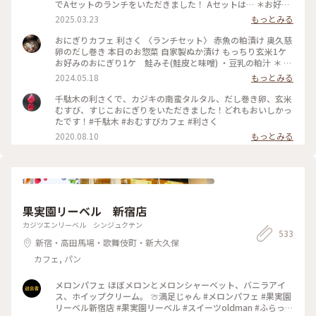
でAセットのランチをいただきました！ Aセットは… ＊お好み
のおにぎり2個 ＊お好みのスープ を選べて¥900でした✨ おに
2025.03.23
もっとみる
ぎりは30種類ほどあり、注文が入ってから作ってくれるシステ
ムです🍙 とにかく種類が多いので、気になるおにぎりがたく
おにぎりカフェ 利さく 〈ランチセット〉 赤魚の粕漬け 奥久慈
さん🤤 迷いに迷って、『炙りみそにぎり』と『クリームチーズ
卵のだし巻き 本日のお惣菜 自家製ぬか漬け もっちり玄米1ケ
たらこ』を選びました！ おにぎり屋さんのおにぎり…✨ お米
お好みのおにぎり1ケ 鮭みそ(鮭皮と味噌) ・豆乳の粕汁 ＊ お
や海苔、塩などの素材、炊き方にもこだわっていてとっても美
久しぶりのおにぎりランチ☆ 千駄木駅近くの「おにぎりカフ
2024.05.18
もっとみる
味しかったです♡ スープは季節限定の『豆乳の粕汁』を選び
ェ 利さく」へ…☆ おにぎりと小鉢いろいろの お得なランチセ
ました！ まろやかで優しい味で美味しかった😌 : スイーツをい
ット☆ お好みのおにぎり1ケには 悩んだ末に鮭みそ(鮭皮と味
千駄木の利さくで、カジキの南蛮タルタル、だし巻き卵、玄米
ただく予定があったのでお昼は控えめに。 それでも、意外と
噌)を☆ 赤魚の粕漬けやだし巻き 小松菜のお浸し ぬか漬け ど
むすび、すじこおにぎりをいただきました！どれもおいしかっ
お腹いっぱいになりました🎵 : お店は千駄木駅の近くで行きや
れもおいしくホッとする味わい☆ 鮭みそのおにぎりも もちろ
たです！#千駄木 #おむすびカフェ #利さく
すいです🌟 平日のお休みの日に行きましたが、意外と混んで
んおいしかったですが もっちり玄米がまた たまらなく味わい
2020.08.10
もっとみる
いて20分くらい待って座れました。 外国人の方が多かった
深いおいしさ☆☆☆ やっぱり おにぎり屋さんのおにぎりはお
な〜という印象です💡 おにぎり🍙海外でも人気なのかな〜 :
いしい！ またいただきたいと思います〜☆ #電車旅 #おにぎり
📷:2025.3.7 Fri. : #ランチ #おにぎり #おにぎりカフェ #美味 #
#おむすび #ランチ #カフェ #谷根千 #千駄木
具材豊富 #好きなおにぎりを選べます #千駄木 #谷中 #東京
#milkのミルキーな毎日
果実園リーベル 新宿店
カジツエンリーベル シンジュクテン
533
新宿・高田馬場・歌舞伎町・新大久保
カフェ, パン
メロンパフェ ほぼメロンとメロンシャーベット、バニラアイ
ス、ホイップクリーム。 🍈満足じゃん #メロンパフェ #果実園
リーベル新宿店 #果実園リーベル #スイーツoldman #ふらっと