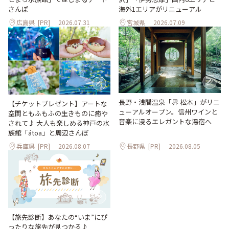
海外1エリアがリニューアル
さんぽ
広島県
[PR]
2026.07.31
宮城県
2026.07.09
長野・浅間温泉「界 松本」がリニ
【チケットプレゼント】アートな
ューアルオープン。信州ワインと
空間ともふもふの生きものに癒や
音楽に浸るエレガントな湯宿へ
されて♪ 大人も楽しめる神戸の水
族館「átoa」と周辺さんぽ
兵庫県
[PR]
2026.08.07
長野県
[PR]
2026.08.05
【旅先診断】あなたの“いま”にぴ
ったりな旅先が見つかる♪