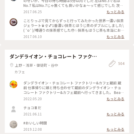
のせいか、今日の待ち時間は5分以内でした 左はNo.3で右は
No.7 私はNo.7じゃ無くても良いかなぁ〜って感じでした 次回
はNo.4かNo.5を試してみたいなぁ〜
2017.06.25
もっとみる
ことりっぷで見てからずっと行ってみたかった世界一濃い抹茶
ジェラート🍵🍨💕1番濃い抹茶とほうじ茶のダブルにしました\
( ˆoˆ )/噂通りの抹茶感でした😳✨抹茶もほうじ茶も本当にお茶
そのもののジェラートで美味しかったです😌💓土曜のお昼過ぎ
2017.06.10
もっとみる
で、行列ができていました💦でも行く価値ありです♪ #壽々喜
園#ななや#浅草#ジェラート#世界一#濃い#抹茶#ほうじ茶#行
列#甘党
ダンデライオン・チョコレート ファクト
リー&カフェ蔵前
504
上野・浅草・御徒町・谷中
カフェ
ダンデライオン・チョコレート ファクトリー&カフェ蔵前 蔵
前 仕事帰りに娘と待ち合わせて蔵前のダンデライオン・チョ
コレート ファクトリー&カフェ蔵前へ行ってきました。 Bean
to Bar（ビーントゥバー）とは、カカオ豆からチョコレートバ
2022.05.20
もっとみる
ーになるまで一貫して製造を行うことだそうで（いまさら知り
ました💦）、レジ脇の硝子張りのお部屋にはカカオ豆がたくさ
チョコ🍫だ
んあり、右側には完成したチョコバーが綺麗に並んでいまし
2021.06.11
もっとみる
た。 今日は、蔵前店限定のほうじ茶で香りづけしたホットチ
ョコレートと一番人気のスモアをたべました。 （スモア→グ
#おいしい時間
ラハムクラッカーの上にチョコレートガナッシュとマシュマロ
2019.12.08
もっとみる
が乗っていて、注文を受けてから表面を焼き上げてくれます）